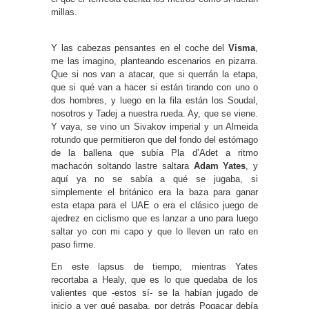
millas.
Y las cabezas pensantes en el coche del
Visma
,
me las imagino, planteando escenarios en pizarra.
Que si nos van a atacar, que si querrán la etapa,
que si qué van a hacer si están tirando con uno o
dos hombres, y luego en la fila están los Soudal,
nosotros y Tadej a nuestra rueda. Ay, que se viene.
Y vaya, se vino un Sivakov imperial y un Almeida
rotundo que permitieron que del fondo del estómago
de la ballena que subía Pla d’Adet a ritmo
machacón soltando lastre saltara
Adam Yates
, y
aquí ya no se sabía a qué se jugaba, si
simplemente el británico era la baza para ganar
esta etapa para el UAE o era el clásico juego de
ajedrez en ciclismo que es lanzar a uno para luego
saltar yo con mi capo y que lo lleven un rato en
paso firme.
En este lapsus de tiempo, mientras Yates
recortaba a Healy, que es lo que quedaba de los
valientes que -estos sí- se la habían jugado de
inicio a ver qué pasaba, por detrás Pogacar debía