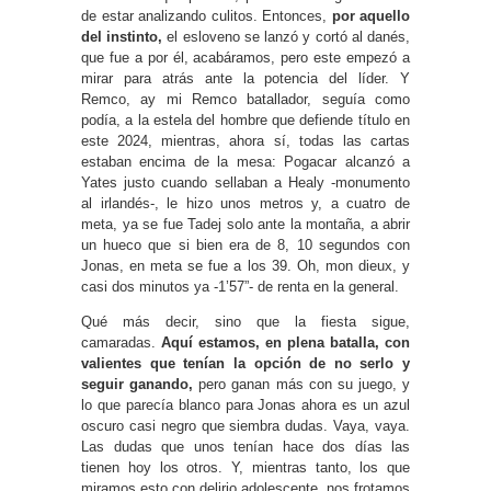
de estar analizando culitos. Entonces,
por aquello
del instinto,
el esloveno se lanzó y cortó al danés,
que fue a por él, acabáramos, pero este empezó a
mirar para atrás ante la potencia del líder. Y
Remco, ay mi Remco batallador, seguía como
podía, a la estela del hombre que defiende título en
este 2024, mientras, ahora sí, todas las cartas
estaban encima de la mesa: Pogacar alcanzó a
Yates justo cuando sellaban a Healy -monumento
al irlandés-, le hizo unos metros y, a cuatro de
meta, ya se fue Tadej solo ante la montaña, a abrir
un hueco que si bien era de 8, 10 segundos con
Jonas, en meta se fue a los 39. Oh, mon dieux, y
casi dos minutos ya -1’57”- de renta en la general.
Qué más decir, sino que la fiesta sigue,
camaradas.
Aquí estamos, en plena batalla, con
valientes que tenían la opción de no serlo y
seguir ganando,
pero ganan más con su juego, y
lo que parecía blanco para Jonas ahora es un azul
oscuro casi negro que siembra dudas. Vaya, vaya.
Las dudas que unos tenían hace dos días las
tienen hoy los otros. Y, mientras tanto, los que
miramos esto con delirio adolescente, nos frotamos