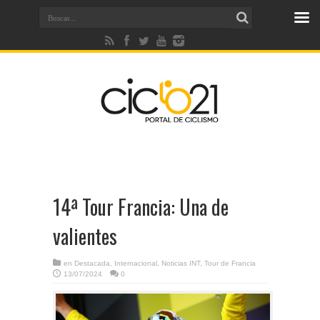
14ª Tour Francia: Una de
valientes
en
Destacada
,
Internacional
,
Noticias INT
,
Tour de Francia
13/07/2024
0