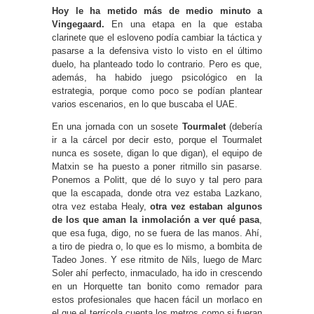
Hoy le ha metido más de medio minuto a
Vingegaard.
En una etapa en la que estaba
clarinete que el esloveno podía cambiar la táctica y
pasarse a la defensiva visto lo visto en el último
duelo, ha planteado todo lo contrario. Pero es que,
además, ha habido juego psicológico en la
estrategia, porque como poco se podían plantear
varios escenarios, en lo que buscaba el UAE.
En una jornada con un sosete
Tourmalet
(debería
ir a la cárcel por decir esto, porque el Tourmalet
nunca es sosete, digan lo que digan), el equipo de
Matxin se ha puesto a poner ritmillo sin pasarse.
Ponemos a Politt, que dé lo suyo y tal pero para
que la escapada, donde otra vez estaba Lazkano,
otra vez estaba Healy,
otra vez estaban algunos
de los que aman la inmolación a ver qué pasa
,
que esa fuga, digo, no se fuera de las manos. Ahí,
a tiro de piedra o, lo que es lo mismo, a bombita de
Tadeo Jones. Y ese ritmito de Nils, luego de Marc
Soler ahí perfecto, inmaculado, ha ido in crescendo
en un Horquette tan bonito como remador para
estos profesionales que hacen fácil un morlaco en
el que el terrícola cuenta los metros como si fueran