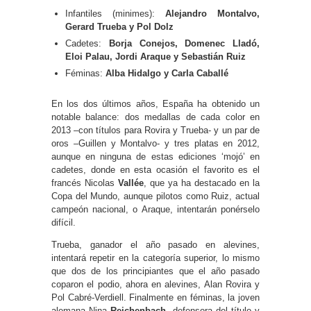
Infantiles (minimes):
Alejandro Montalvo,
Gerard Trueba y Pol Dolz
Cadetes:
Borja Conejos, Domenec Lladó,
Eloi Palau, Jordi Araque y Sebastián Ruiz
Féminas:
Alba Hidalgo y Carla Caballé
En los dos últimos años, España ha obtenido un
notable balance: dos medallas de cada color en
2013 –con títulos para Rovira y Trueba- y un par de
oros –Guillen y Montalvo- y tres platas en 2012,
aunque en ninguna de estas ediciones ‘mojó’ en
cadetes, donde en esta ocasión el favorito es el
francés Nicolas
Vallée
, que ya ha destacado en la
Copa del Mundo, aunque pilotos como Ruiz, actual
campeón nacional, o Araque, intentarán ponérselo
difícil.
Trueba, ganador el año pasado en alevines,
intentará repetir en la categoría superior, lo mismo
que dos de los principiantes que el año pasado
coparon el podio, ahora en alevines, Alan Rovira y
Pol Cabré-Verdiell. Finalmente en féminas, la joven
alemana Nina
Reichenbach
, defensora del título y