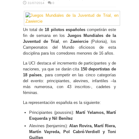
31/07/2014
0
Un total de
18 pilotos españoles
competirán este
fin de semana en los
Juegos Mundiales de la
Juventud de Trial
, en
Zawiercie
(Polonia), los
Campeonatos del Mundo oficiosos de esta
disciplina para los corredores menores de 16 años.
La UCI destaca el incremento de participantes y de
naciones, ya que se darán cita
150 deportistas de
18 países
, para competir en las cinco categorías
del evento: principiantes, alevines, infantiles –la
más numerosa, con 43 inscritos-, cadetes y
féminas.
La representación española es la siguiente:
Principiantes (poussins):
Martí Yelamos, Martí
Esquerda y Nil Benítez
Alevines (benjamins):
Alan Rovira, Martí Riera,
Martín Vayreda, Pol Cabré-Verdiell y Toni
Guillen