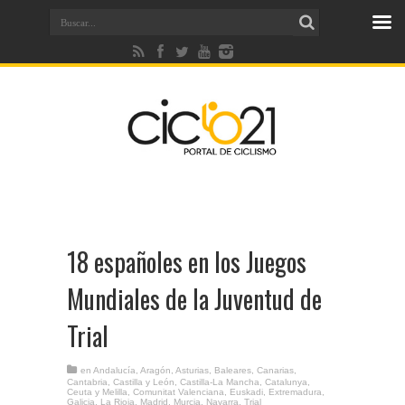
18 españoles en los Juegos
Mundiales de la Juventud de
Trial
en
Andalucía
,
Aragón
,
Asturias
,
Baleares
,
Canarias
,
Cantabria
,
Castilla y León
,
Castilla-La Mancha
,
Catalunya
,
Ceuta y Melilla
,
Comunitat Valenciana
,
Euskadi
,
Extremadura
,
Galicia
,
La Rioja
,
Madrid
,
Murcia
,
Navarra
,
Trial