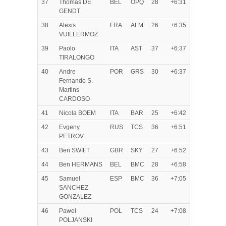
37
Thomas DE
BEL
OPQ
28
+6:31
GENDT
38
Alexis
FRA
ALM
26
+6:35
VUILLERMOZ
39
Paolo
ITA
AST
37
+6:37
TIRALONGO
40
Andre
POR
GRS
30
+6:37
Fernando S.
Martins
CARDOSO
41
Nicola BOEM
ITA
BAR
25
+6:42
42
Evgeny
RUS
TCS
36
+6:51
PETROV
43
Ben SWIFT
GBR
SKY
27
+6:52
44
Ben HERMANS
BEL
BMC
28
+6:58
45
Samuel
ESP
BMC
36
+7:05
SANCHEZ
GONZALEZ
46
Pawel
POL
TCS
24
+7:08
POLJANSKI