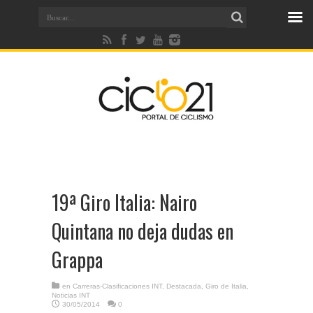
19ª Giro Italia: Nairo
Quintana no deja dudas en
Grappa
en
Carreras-Clasificaciones INT
,
Destacada
,
Giro de Italia
,
Noticias INT
30/05/2014
0