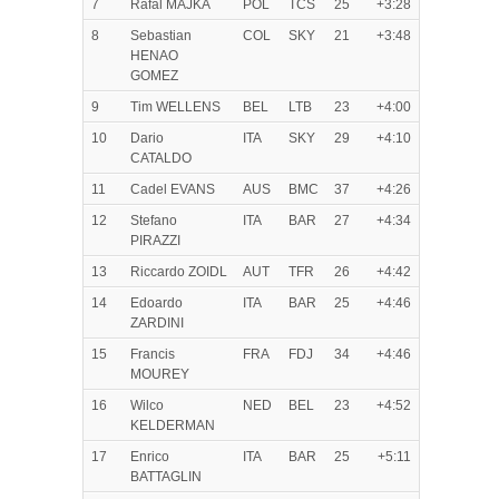
7
Rafal MAJKA
POL
TCS
25
+3:28
8
Sebastian
COL
SKY
21
+3:48
HENAO
GOMEZ
9
Tim WELLENS
BEL
LTB
23
+4:00
10
Dario
ITA
SKY
29
+4:10
CATALDO
11
Cadel EVANS
AUS
BMC
37
+4:26
12
Stefano
ITA
BAR
27
+4:34
PIRAZZI
13
Riccardo ZOIDL
AUT
TFR
26
+4:42
14
Edoardo
ITA
BAR
25
+4:46
ZARDINI
15
Francis
FRA
FDJ
34
+4:46
MOUREY
16
Wilco
NED
BEL
23
+4:52
KELDERMAN
17
Enrico
ITA
BAR
25
+5:11
BATTAGLIN