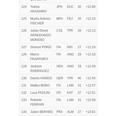
124
Yukiya
JPN
EUC
30
+12:06
ARASHIRO
125
Murilo Antonio
BRA
FDJ
35
+12:10
FISCHER
126
Julian David
COL
TFR
26
+12:13
ARREDONDO
MORENO
127
Simone PONZI
ITA
NRI
27
+12:18
128
Marco
ITA
AND
29
+12:18
FRAPPORTI
129
Jackson
VEN
AND
29
+12:39
RODRIGUEZ
130
Danilo HONDO
GER
TFR
40
+12:45
131
Matteo BONO
ITA
LAM
31
+12:47
132
Luca PAOLINI
ITA
KAT
37
+12:51
133
Roberto
ITA
LAM
31
+12:58
FERRARI
134
Julien BERARD
FRA
ALM
27
+13:01