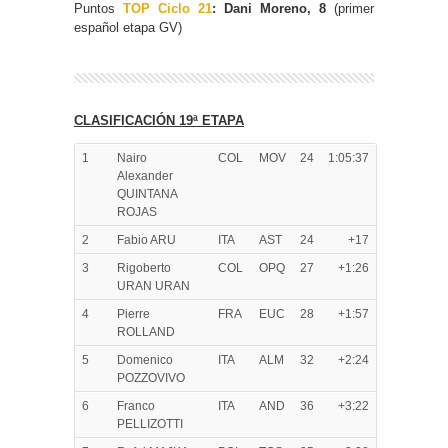
Puntos
TOP Ciclo 21
: Dani Moreno, 8
(primer
español etapa GV)
CLASIFICACIÓN 19ª ETAPA
1
Nairo
COL
MOV
24
1:05:37
Alexander
QUINTANA
ROJAS
2
Fabio ARU
ITA
AST
24
+17
3
Rigoberto
COL
OPQ
27
+1:26
URAN URAN
4
Pierre
FRA
EUC
28
+1:57
ROLLAND
5
Domenico
ITA
ALM
32
+2:24
POZZOVIVO
6
Franco
ITA
AND
36
+3:22
PELLIZOTTI