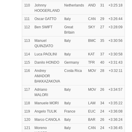
110
Johnny
Netherlands
AND
31
+3:25:18
HOOGERLAND
111
Oscar GATTO
Italy
CAN
29
+3:26:44
112
Ben SWIFT
Great
SKY
27
+3:28:09
Britain
113
Manuel
Italy
BMC
35
+3:30:56
QUINZIATO
114
Luca PAOLINI
Italy
KAT
37
+3:30:58
115
Danilo HONDO
Germany
TFR
40
+3:31:43
116
Andrey
Costa Rica
MOV
28
+3:32:11
AMADOR
BAKKAZAKOVA
117
Adriano
Italy
MOV
26
+3:34:57
MALORI
118
Manuele MORI
Italy
LAM
34
+3:35:22
119
Angelo TULIK
France
EUC
24
+3:36:08
120
Marco CANOLA
Italy
BAR
26
+3:36:24
121
Moreno
Italy
CAN
24
+3:36:45