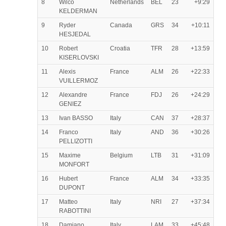
8
Wilco
Netherlands
BEL
23
+9:29
KELDERMAN
9
Ryder
Canada
GRS
34
+10:11
HESJEDAL
10
Robert
Croatia
TFR
28
+13:59
KISERLOVSKI
11
Alexis
France
ALM
26
+22:33
VUILLERMOZ
12
Alexandre
France
FDJ
26
+24:29
GENIEZ
13
Ivan BASSO
Italy
CAN
37
+28:37
14
Franco
Italy
AND
36
+30:26
PELLIZOTTI
15
Maxime
Belgium
LTB
31
+31:09
MONFORT
16
Hubert
France
ALM
34
+33:35
DUPONT
17
Matteo
Italy
NRI
27
+37:34
RABOTTINI
18
Damiano
Italy
LAM
33
+45:48