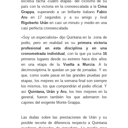
excelsa racha -cuatro etapas- del ciclismo de su
país con la victoria en la cronoescalada a la
Cima
Grappa
, superando a un brillante italiano
Fabio
Aru
en 17 segundos y a su amigo y rival
Rigoberto Urán
en casi un minuto y medio en una
casi perfecta cronoescalada.
«Soy un especialista» dijo Quintana en la zona de
podio, pero en realidad es su
primera victoria
profesional en esta disciplina y en una
cronometrada individual
, con la que ya suma
16
primeros lugares desde su estreno hace dos años
en una etapa de la
Vuelta a Murcia
. A la
decimoséptima le quedan un par de jornadas. Y es
que, como suele pasar en las grandes pruebas por
etapas, los mejores en la semana final son siempre
los mismos, los que compondrán el podio oficial. Y
así
Quintana, Urán y Aru
, los tres mejores en la
general, fueron también los que adornaron los
cajones del exigente Monte Grappa.
Las dudas sobre las prestaciones de Urán y su
posible recorte de diferencia respecto a Quintana