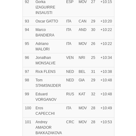
92
Gorka
ESP
MOV
27
+10:15
IZAGUIRRE
INSAUSTI
93
Oscar GATTO
ITA
CAN
29
+10:20
94
Marco
ITA
AND
30
+10:22
BANDIERA
95
Adriano
ITA
MOV
26
+10:22
MALORI
96
Jonathan
VEN
NRI
25
+10:34
MONSALVE
97
Rick FLENS
NED
BEL
31
+10:38
98
Tom
NED
GIA
29
+10:48
STAMSNIJDER
99
Eduard
RUS
KAT
32
+10:48
VORGANOV
100
Eros
ITA
MOV
28
+10:49
CAPECCHI
101
Andrey
CRC
MOV
28
+10:53
AMADOR
BAKKAZAKOVA