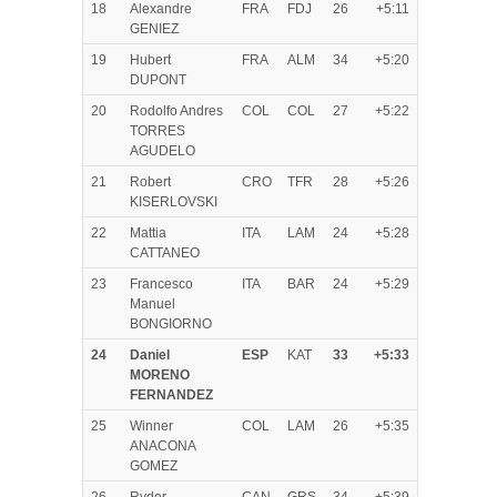
18
Alexandre
FRA
FDJ
26
+5:11
GENIEZ
19
Hubert
FRA
ALM
34
+5:20
DUPONT
20
Rodolfo Andres
COL
COL
27
+5:22
TORRES
AGUDELO
21
Robert
CRO
TFR
28
+5:26
KISERLOVSKI
22
Mattia
ITA
LAM
24
+5:28
CATTANEO
23
Francesco
ITA
BAR
24
+5:29
Manuel
BONGIORNO
24
Daniel
ESP
KAT
33
+5:33
MORENO
FERNANDEZ
25
Winner
COL
LAM
26
+5:35
ANACONA
GOMEZ