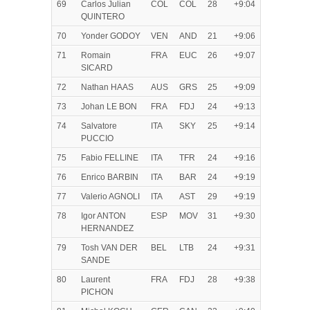
69
Carlos Julian
COL
COL
28
+9:04
QUINTERO
70
Yonder GODOY
VEN
AND
21
+9:06
71
Romain
FRA
EUC
26
+9:07
SICARD
72
Nathan HAAS
AUS
GRS
25
+9:09
73
Johan LE BON
FRA
FDJ
24
+9:13
74
Salvatore
ITA
SKY
25
+9:14
PUCCIO
75
Fabio FELLINE
ITA
TFR
24
+9:16
76
Enrico BARBIN
ITA
BAR
24
+9:19
77
Valerio AGNOLI
ITA
AST
29
+9:19
78
Igor ANTON
ESP
MOV
31
+9:30
HERNANDEZ
79
Tosh VAN DER
BEL
LTB
24
+9:31
SANDE
80
Laurent
FRA
FDJ
28
+9:38
PICHON