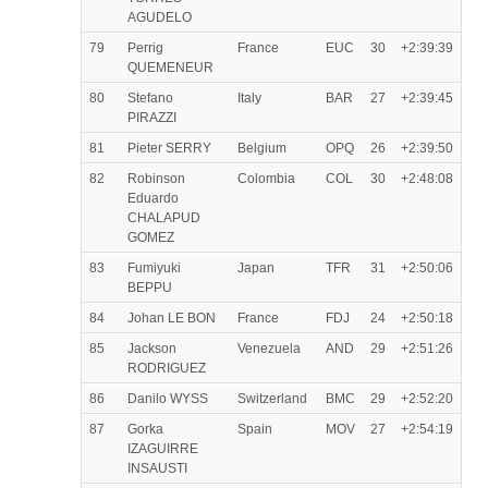
AGUDELO
79
Perrig
France
EUC
30
+2:39:39
QUEMENEUR
80
Stefano
Italy
BAR
27
+2:39:45
PIRAZZI
81
Pieter SERRY
Belgium
OPQ
26
+2:39:50
82
Robinson
Colombia
COL
30
+2:48:08
Eduardo
CHALAPUD
GOMEZ
83
Fumiyuki
Japan
TFR
31
+2:50:06
BEPPU
84
Johan LE BON
France
FDJ
24
+2:50:18
85
Jackson
Venezuela
AND
29
+2:51:26
RODRIGUEZ
86
Danilo WYSS
Switzerland
BMC
29
+2:52:20
87
Gorka
Spain
MOV
27
+2:54:19
IZAGUIRRE
INSAUSTI