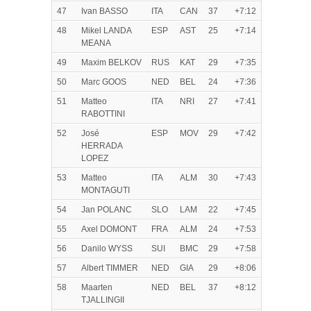
47
Ivan BASSO
ITA
CAN
37
+7:12
48
Mikel LANDA
ESP
AST
25
+7:14
MEANA
49
Maxim BELKOV
RUS
KAT
29
+7:35
50
Marc GOOS
NED
BEL
24
+7:36
51
Matteo
ITA
NRI
27
+7:41
RABOTTINI
52
José
ESP
MOV
29
+7:42
HERRADA
LOPEZ
53
Matteo
ITA
ALM
30
+7:43
MONTAGUTI
54
Jan POLANC
SLO
LAM
22
+7:45
55
Axel DOMONT
FRA
ALM
24
+7:53
56
Danilo WYSS
SUI
BMC
29
+7:58
57
Albert TIMMER
NED
GIA
29
+8:06
58
Maarten
NED
BEL
37
+8:12
TJALLINGII