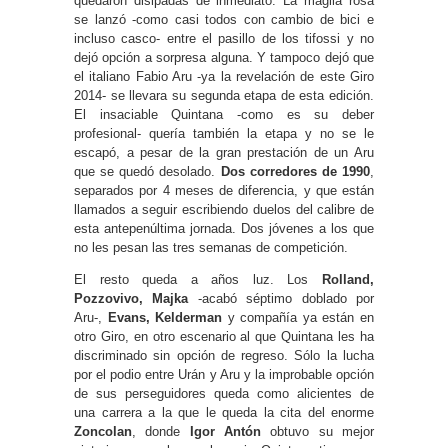
quedaron disipadas de inmediato. La maglia rosa
se lanzó -como casi todos con cambio de bici e
incluso casco- entre el pasillo de los tifossi y no
dejó opción a sorpresa alguna. Y tampoco dejó que
el italiano Fabio Aru -ya la revelación de este Giro
2014- se llevara su segunda etapa de esta edición.
El insaciable Quintana -como es su deber
profesional- quería también la etapa y no se le
escapó, a pesar de la gran prestación de un Aru
que se quedó desolado.
Dos corredores de 1990
,
separados por 4 meses de diferencia, y que están
llamados a seguir escribiendo duelos del calibre de
esta antepenúltima jornada. Dos jóvenes a los que
no les pesan las tres semanas de competición.
El resto queda a años luz. Los
Rolland,
Pozzovivo, Majka
-acabó séptimo doblado por
Aru-,
Evans, Kelderman
y compañía ya están en
otro Giro, en otro escenario al que Quintana les ha
discriminado sin opción de regreso. Sólo la lucha
por el podio entre Urán y Aru y la improbable opción
de sus perseguidores queda como alicientes de
una carrera a la que le queda la cita del enorme
Zoncolan
, donde
Igor Antón
obtuvo su mejor