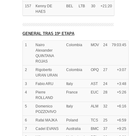
157
Kenny DE
BEL
LTB
30
+21:20
HAES
GENERAL TRAS 19ª ETAPA
1
Nairo
Colombia
MOV
24
79:03:45
Alexander
QUINTANA
ROJAS
2
Rigoberto
Colombia
OPQ
27
+3:07
URAN URAN
3
Fabio ARU
Italy
AST
24
+3:48
4
Pierre
France
EUC
28
+5:26
ROLLAND
5
Domenico
Italy
ALM
32
+6:16
POZZOVIVO
6
Rafal MAJKA
Poland
TCS
25
+6:59
7
Cadel EVANS
Australia
BMC
37
+9:25