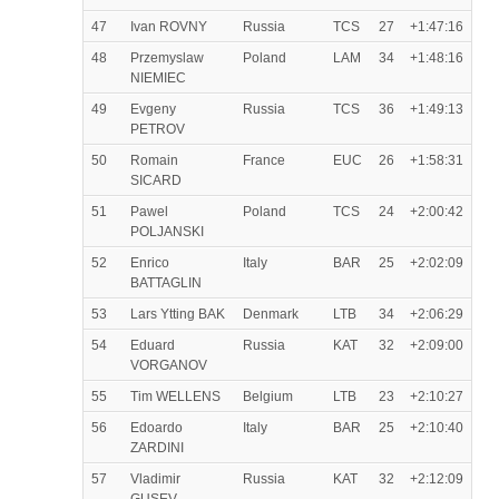
47
Ivan ROVNY
Russia
TCS
27
+1:47:16
48
Przemyslaw
Poland
LAM
34
+1:48:16
NIEMIEC
49
Evgeny
Russia
TCS
36
+1:49:13
PETROV
50
Romain
France
EUC
26
+1:58:31
SICARD
51
Pawel
Poland
TCS
24
+2:00:42
POLJANSKI
52
Enrico
Italy
BAR
25
+2:02:09
BATTAGLIN
53
Lars Ytting BAK
Denmark
LTB
34
+2:06:29
54
Eduard
Russia
KAT
32
+2:09:00
VORGANOV
55
Tim WELLENS
Belgium
LTB
23
+2:10:27
56
Edoardo
Italy
BAR
25
+2:10:40
ZARDINI
57
Vladimir
Russia
KAT
32
+2:12:09