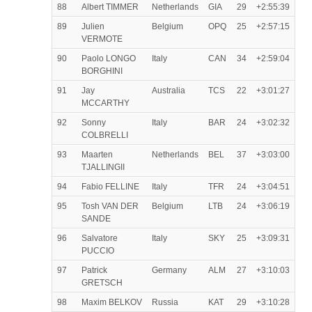
88
Albert TIMMER
Netherlands
GIA
29
+2:55:39
89
Julien
Belgium
OPQ
25
+2:57:15
VERMOTE
90
Paolo LONGO
Italy
CAN
34
+2:59:04
BORGHINI
91
Jay
Australia
TCS
22
+3:01:27
MCCARTHY
92
Sonny
Italy
BAR
24
+3:02:32
COLBRELLI
93
Maarten
Netherlands
BEL
37
+3:03:00
TJALLINGII
94
Fabio FELLINE
Italy
TFR
24
+3:04:51
95
Tosh VAN DER
Belgium
LTB
24
+3:06:19
SANDE
96
Salvatore
Italy
SKY
25
+3:09:31
PUCCIO
97
Patrick
Germany
ALM
27
+3:10:03
GRETSCH
98
Maxim BELKOV
Russia
KAT
29
+3:10:28