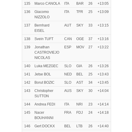
135
Marco CANOLA
ITA
BAR
26
+13:05
136
Giacomo
ITA
TFR
25
+13:09
NIZZOLO
137
Bernhard
AUT
SKY
33
+13:15
EISEL
138
Svein TUFT
CAN
OGE
37
+13:16
139
Jonathan
ESP
MOV
27
+13:22
CASTROVIEJO
NICOLAS
140
Luka MEZGEC
SLO
GIA
26
+13:26
141
Jetse BOL
NED
BEL
25
+13:43
142
Borut BOZIC
SLO
AST
34
+13:45
143
Christopher
AUS
SKY
30
+14:04
SUTTON
144
Andrea FEDI
ITA
NRI
23
+14:14
145
Nacer
FRA
FDJ
24
+14:18
BOUHANNI
146
Gert DOCKX
BEL
LTB
26
+14:40