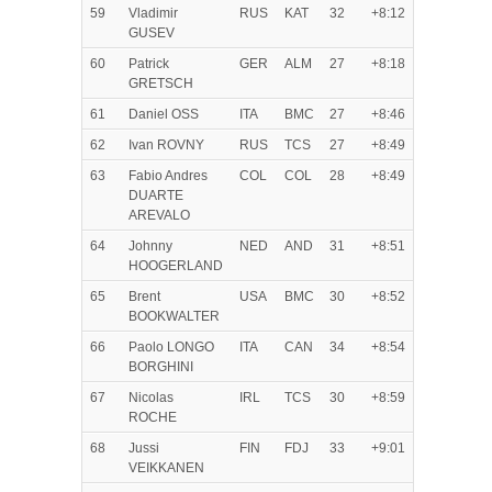
59
Vladimir
RUS
KAT
32
+8:12
GUSEV
60
Patrick
GER
ALM
27
+8:18
GRETSCH
61
Daniel OSS
ITA
BMC
27
+8:46
62
Ivan ROVNY
RUS
TCS
27
+8:49
63
Fabio Andres
COL
COL
28
+8:49
DUARTE
AREVALO
64
Johnny
NED
AND
31
+8:51
HOOGERLAND
65
Brent
USA
BMC
30
+8:52
BOOKWALTER
66
Paolo LONGO
ITA
CAN
34
+8:54
BORGHINI
67
Nicolas
IRL
TCS
30
+8:59
ROCHE
68
Jussi
FIN
FDJ
33
+9:01
VEIKKANEN