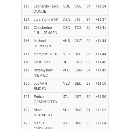
113
Leonardo Fabio
COL
COL
34
+11:24
DUQUE
114
Lars Ytting BAK
DEN
LTB
34
+11:37
115
Christopher
DEN
TCS
25
+11:41
JUUL JENSEN
116
Michael
AUS
OGE
23
+11:44
HEPBURN
117
Martijn KEIZER
NED
BEL
26
+11:44
118
Iljo KEISSE
BEL
OPQ
32
+11:48
119
Przemyslaw
POL
LAM
34
+11:49
NIEMIEC
120
Jos VAN
NED
BEL
29
+11:56
EMDEN
121
Enrico
ITA
AST
32
+11:56
GASPAROTTO
122
Steve
SUI
BMC
31
+12:03
MORABITO
123
Manuel
ITA
BMC
35
+12:04
QUINZIATO