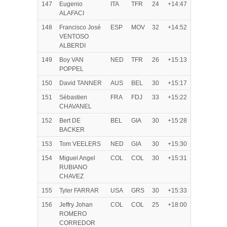
147
Eugenio
ITA
TFR
24
+14:47
ALAFACI
148
Francisco José
ESP
MOV
32
+14:52
VENTOSO
ALBERDI
149
Boy VAN
NED
TFR
26
+15:13
POPPEL
150
David TANNER
AUS
BEL
30
+15:17
151
Sébastien
FRA
FDJ
33
+15:22
CHAVANEL
152
Bert DE
BEL
GIA
30
+15:28
BACKER
153
Tom VEELERS
NED
GIA
30
+15:30
154
Miguel Angel
COL
COL
30
+15:31
RUBIANO
CHAVEZ
155
Tyler FARRAR
USA
GRS
30
+15:33
156
Jeffry Johan
COL
COL
25
+18:00
ROMERO
CORREDOR