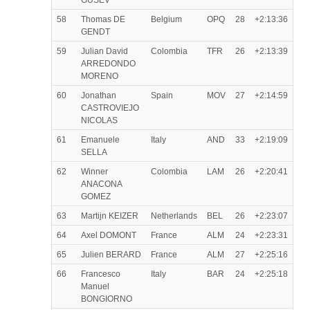
GUSEV
58
Thomas DE
Belgium
OPQ
28
+2:13:36
GENDT
59
Julian David
Colombia
TFR
26
+2:13:39
ARREDONDO
MORENO
60
Jonathan
Spain
MOV
27
+2:14:59
CASTROVIEJO
NICOLAS
61
Emanuele
Italy
AND
33
+2:19:09
SELLA
62
Winner
Colombia
LAM
26
+2:20:41
ANACONA
GOMEZ
63
Martijn KEIZER
Netherlands
BEL
26
+2:23:07
64
Axel DOMONT
France
ALM
24
+2:23:31
65
Julien BERARD
France
ALM
27
+2:25:16
66
Francesco
Italy
BAR
24
+2:25:18
Manuel
BONGIORNO