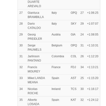
DUARTE
AREVALO
27
Gianluca
Italy
OPQ
27
+1:06:25
BRAMBILLA
28
Dario
Italy
SKY
29
+1:07:07
CATALDO
29
Georg
Austria
GIA
24
+1:08:05
PREIDLER
30
Serge
Belgium
OPQ
31
+1:10:31
PAUWELS
31
Jarlinson
Colombia
COL
26
+1:12:20
PANTANO
32
Francis
France
FDJ
34
+1:13:21
MOUREY
33
Mikel LANDA
Spain
AST
25
+1:15:20
MEANA
34
Nicolas
Ireland
TCS
30
+1:16:17
ROCHE
35
Alberto
Spain
KAT
32
+1:24:12
LOSADA