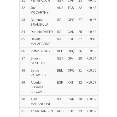
81
Michel KOCH
GER
CAN
23
+9:40
82
Jay
AUS
TCS
22
+9:43
MCCARTHY
83
Gianluca
ITA
OPQ
27
+9:45
BRAMBILLA
84
Daniele RATTO
ITA
CAN
25
+9:48
85
Davide
ITA
EUC
27
+9:48
MALACARNE
86
Pieter SERRY
BEL
OPQ
26
+9:56
87
Simon
GER
GIA
28
+10:04
GESCHKE
88
Serge
BEL
OPQ
31
+10:05
PAUWELS
89
Alberto
ESP
KAT
32
+10:07
LOSADA
ALGUACIL
90
Alan
ITA
CAN
30
+10:09
MARANGONI
91
Adam HANSEN
AUS
LTB
33
+10:09