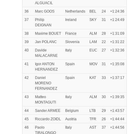
ALGUACIL
36
Marc GOOS
Netherlands
BEL
24
+1:24:36
37
Philip
Ireland
SKY
31
+1:24:49
DEIGNAN
38
Maxime BOUET
France
ALM
28
+1:31:09
39
Jan POLANC
Slovenia
LAM
22
+1:31:22
40
Davide
Italy
EUC
27
+1:32:36
MALACARNE
41
Igor ANTON
Spain
MOV
31
+1:35:08
HERNANDEZ
42
Daniel
Spain
KAT
33
+1:37:17
MORENO
FERNANDEZ
43
Matteo
Italy
ALM
30
+1:39:35
MONTAGUTI
44
Sander ARMEE
Belgium
LTB
29
+1:43:57
45
Riccardo ZOIDL
Austria
TFR
26
+1:44:44
46
Paolo
Italy
AST
37
+1:44:56
TIRALONGO