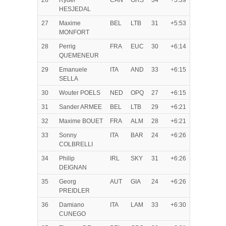
26
Ryder
CAN
GRS
34
+5:39
HESJEDAL
27
Maxime
BEL
LTB
31
+5:53
MONFORT
28
Perrig
FRA
EUC
30
+6:14
QUEMENEUR
29
Emanuele
ITA
AND
33
+6:15
SELLA
30
Wouter POELS
NED
OPQ
27
+6:15
31
Sander ARMEE
BEL
LTB
29
+6:21
32
Maxime BOUET
FRA
ALM
28
+6:21
33
Sonny
ITA
BAR
24
+6:26
COLBRELLI
34
Philip
IRL
SKY
31
+6:26
DEIGNAN
35
Georg
AUT
GIA
24
+6:26
PREIDLER
36
Damiano
ITA
LAM
33
+6:30
CUNEGO