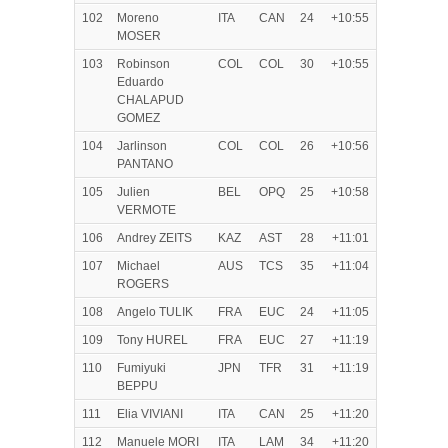
102
Moreno
ITA
CAN
24
+10:55
MOSER
103
Robinson
COL
COL
30
+10:55
Eduardo
CHALAPUD
GOMEZ
104
Jarlinson
COL
COL
26
+10:56
PANTANO
105
Julien
BEL
OPQ
25
+10:58
VERMOTE
106
Andrey ZEITS
KAZ
AST
28
+11:01
107
Michael
AUS
TCS
35
+11:04
ROGERS
108
Angelo TULIK
FRA
EUC
24
+11:05
109
Tony HUREL
FRA
EUC
27
+11:19
110
Fumiyuki
JPN
TFR
31
+11:19
BEPPU
111
Elia VIVIANI
ITA
CAN
25
+11:20
112
Manuele MORI
ITA
LAM
34
+11:20