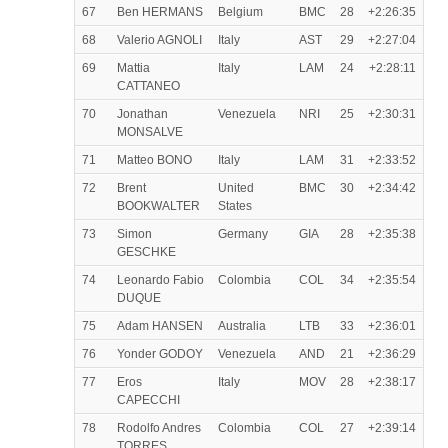
67
Ben HERMANS
Belgium
BMC
28
+2:26:35
68
Valerio AGNOLI
Italy
AST
29
+2:27:04
69
Mattia
Italy
LAM
24
+2:28:11
CATTANEO
70
Jonathan
Venezuela
NRI
25
+2:30:31
MONSALVE
71
Matteo BONO
Italy
LAM
31
+2:33:52
72
Brent
United
BMC
30
+2:34:42
BOOKWALTER
States
73
Simon
Germany
GIA
28
+2:35:38
GESCHKE
74
Leonardo Fabio
Colombia
COL
34
+2:35:54
DUQUE
75
Adam HANSEN
Australia
LTB
33
+2:36:01
76
Yonder GODOY
Venezuela
AND
21
+2:36:29
77
Eros
Italy
MOV
28
+2:38:17
CAPECCHI
78
Rodolfo Andres
Colombia
COL
27
+2:39:14
TORRES