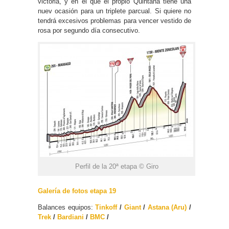
victoria, y en el que el propio Quintana tiene una
nuev ocasión para un triplete parcual. Si quiere no
tendrá excesivos problemas para vencer vestido de
rosa por segundo día consecutivo.
Perfil de la 20ª etapa © Giro
Galería de fotos etapa 19
Balances equipos:
Tinkoff
/
Giant
/
Astana (Aru)
/
Trek
/
Bardiani
/
BMC
/