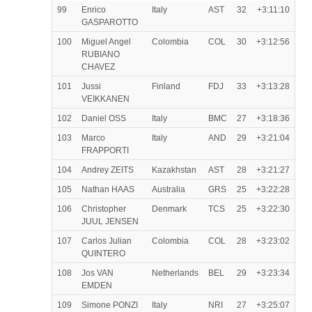
99
Enrico
Italy
AST
32
+3:11:10
GASPAROTTO
100
Miguel Angel
Colombia
COL
30
+3:12:56
RUBIANO
CHAVEZ
101
Jussi
Finland
FDJ
33
+3:13:28
VEIKKANEN
102
Daniel OSS
Italy
BMC
27
+3:18:36
103
Marco
Italy
AND
29
+3:21:04
FRAPPORTI
104
Andrey ZEITS
Kazakhstan
AST
28
+3:21:27
105
Nathan HAAS
Australia
GRS
25
+3:22:28
106
Christopher
Denmark
TCS
25
+3:22:30
JUUL JENSEN
107
Carlos Julian
Colombia
COL
28
+3:23:02
QUINTERO
108
Jos VAN
Netherlands
BEL
29
+3:23:34
EMDEN
109
Simone PONZI
Italy
NRI
27
+3:25:07