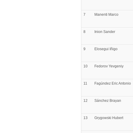
7
Manenti
Marco
8
Inion
Sander
9
Elosegui
Iñigo
10
Fedorov
Yevgeniy
11
Fagúndez
Eric Antonio
12
Sánchez
Brayan
13
Grygowski
Hubert