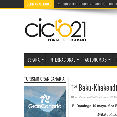
ÚLTIMAS NOTICIAS
Prólogo Volta Portugal: Johansen, imbatibl
5ª Tour Francia féminas: Vollering bate a
ESPAÑA
INTERNACIONAL
AUTONOMÍAS
TURISMO GRAN CANARIA
1ª Baku-Khakendi
en
Carreras-Clasificaciones INT
,
D
1ª: Domingo 10 mayo. Sea B
1ª Baku-Khak