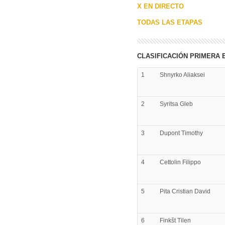
X EN DIRECTO
TODAS LAS ETAPAS
CLASIFICACIÓN PRIMERA 
1
Shnyrko
Aliaksei
2
Syritsa
Gleb
3
Dupont
Timothy
4
Cettolin
Filippo
5
Pita
Cristian David
6
Finkšt
Tilen