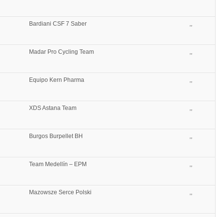
Bardiani CSF 7 Saber
,,
Madar Pro Cycling Team
,,
Equipo Kern Pharma
,,
XDS Astana Team
,,
Burgos Burpellet BH
,,
Team Medellín – EPM
,,
Mazowsze Serce Polski
,,