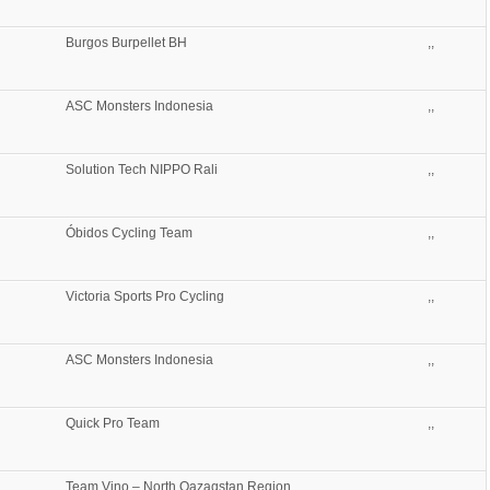
Burgos Burpellet BH
,,
ASC Monsters Indonesia
,,
Solution Tech NIPPO Rali
,,
Óbidos Cycling Team
,,
Victoria Sports Pro Cycling
,,
ASC Monsters Indonesia
,,
Quick Pro Team
,,
Team Vino – North Qazaqstan Region
,,