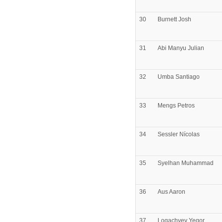
30
Burnett
Josh
31
Abi Manyu
Julian
32
Umba
Santiago
33
Mengs
Petros
34
Sessler
Nícolas
35
Syelhan
Muhammad
36
Aus
Aaron
37
Logachyev
Yegor