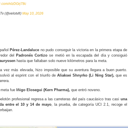
er.com/nlzDGrj78c
 Tv (@velotvfr)
May 10, 2026
spañol
Pérez-Landaluce
no pudo conseguir la victoria en la primera etapa de
redor del
Padronés Cortizo
se metió en la escapada del día y consiguió
auryssen
hasta que faltaban solo nueve kilómetros para la meta.
da vez más elevada, hizo imposible que su aventura llegara a buen puerto.
solvió al esprint con el triunfo de
Aliaksei Shnyrko (Li Ning Star),
que es
arrera.
a meta fue
Iñigo Elosegui (Kern Pharma),
que entró noveno.
elotón profesional regresa a las carreteras del país caucásico tras casi
una
da entre el 10 y 14 de mayo
, la prueba, de categoría UCI 2.1, recoge el
erbaijan.