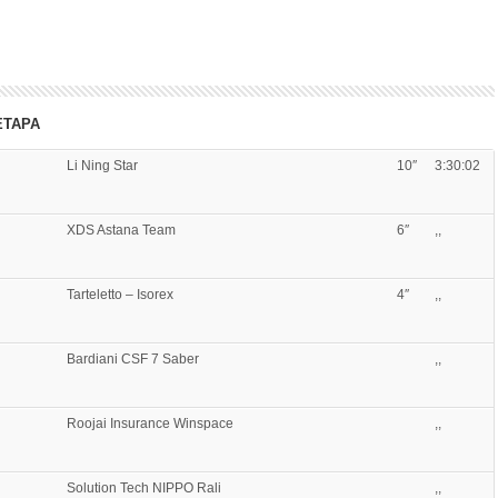
ETAPA
Li Ning Star
10″
3:30:02
XDS Astana Team
6″
,,
Tarteletto – Isorex
4″
,,
Bardiani CSF 7 Saber
,,
Roojai Insurance Winspace
,,
Solution Tech NIPPO Rali
,,