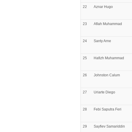
22
Aznar
Hugo
23
Aflah
Muhammad
24
Santy
Arne
25
Hafizh
Muhammad
26
Johnston
Calum
27
Uriarte
Diego
28
Febi Saputra
Feri
29
Sayfiev
Samariddin