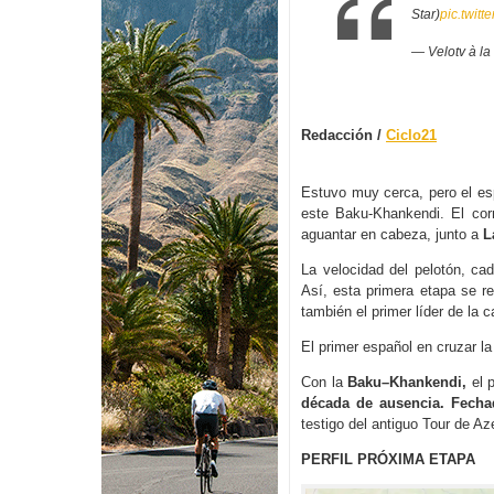
Star)
pic.twitt
— Velotv à la
Redacción /
Ciclo21
Estuvo muy cerca, pero el e
este Baku-Khankendi. El cor
aguantar en cabeza, junto a
L
La velocidad del pelotón, ca
Así, esta primera etapa se re
también el primer líder de la c
El primer español en cruzar l
Con la
Baku–Khankendi,
el p
década de ausencia. Fecha
testigo del antiguo Tour de Az
PERFIL PRÓXIMA ETAPA