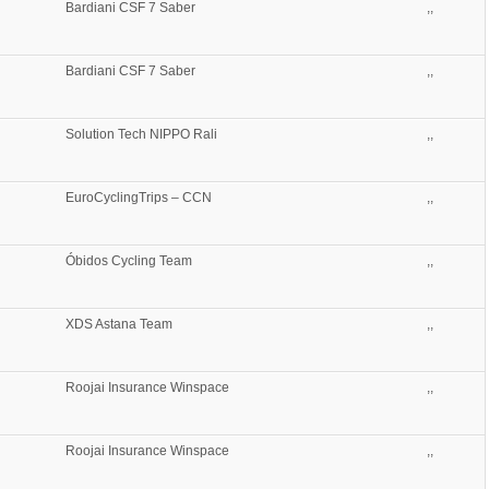
Bardiani CSF 7 Saber
,,
Bardiani CSF 7 Saber
,,
Solution Tech NIPPO Rali
,,
EuroCyclingTrips – CCN
,,
Óbidos Cycling Team
,,
XDS Astana Team
,,
Roojai Insurance Winspace
,,
Roojai Insurance Winspace
,,