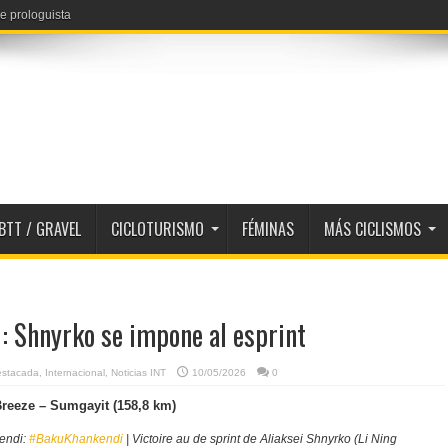
e prologuista
 Reusser y Niewiadoma
BTT / GRAVEL
CICLOTURISMO
FÉMINAS
MÁS CICLISMOS
: Shnyrko se impone al esprint
estacada
,
Internacional
,
Noticias INT
10/05/2026
0
reeze – Sumgayit (158,8 km)
endi:
#BakuKhankendi
| Victoire au de sprint de Aliaksei Shnyrko (Li Ning