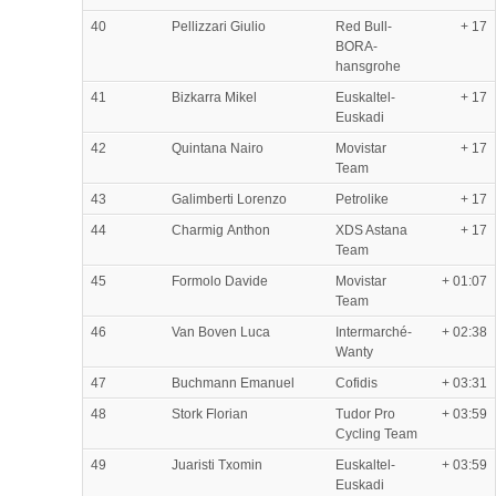
40
Pellizzari Giulio
Red Bull-
+ 17
BORA-
hansgrohe
41
Bizkarra Mikel
Euskaltel-
+ 17
Euskadi
42
Quintana Nairo
Movistar
+ 17
Team
43
Galimberti Lorenzo
Petrolike
+ 17
44
Charmig Anthon
XDS Astana
+ 17
Team
45
Formolo Davide
Movistar
+ 01:07
Team
46
Van Boven Luca
Intermarché-
+ 02:38
Wanty
47
Buchmann Emanuel
Cofidis
+ 03:31
48
Stork Florian
Tudor Pro
+ 03:59
Cycling Team
49
Juaristi Txomin
Euskaltel-
+ 03:59
Euskadi