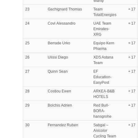
Wanty
23
Gachignard Thomas
Team
+ 17
TotalEnergies
24
Covi Alessandro
UAE Team
+ 17
Emirates-
XRG
25
Berrade Urko
Equipo Kern
+ 17
Pharma
26
Ulissi Diego
XDS Astana
+ 17
Team
27
Quinn Sean
EF
+ 17
Education-
EasyPost
28
Costiou Ewen
ARKEA-B&B
+ 17
HOTELS
29
Boichis Adrien
Red Bull-
+ 17
BORA-
hansgrohe
30
Fernandez Ruben
Sabgal –
+ 17
Anicolor
Cycling Team