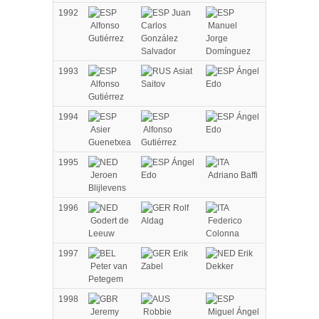
1992
Juan
Alfonso
Carlos
Manuel
Gutiérrez
González
Jorge
Salvador
Domínguez
1993
Asiat
Ángel
Alfonso
Saitov
Edo
Gutiérrez
1994
Ángel
Asier
Alfonso
Edo
Guenetxea
Gutiérrez
1995
Ángel
Jeroen
Edo
Adriano Baffi
Blijlevens
1996
Rolf
Godert de
Aldag
Federico
Leeuw
Colonna
1997
Erik
Erik
Peter van
Zabel
Dekker
Petegem
1998
Jeremy
Robbie
Miguel Ángel