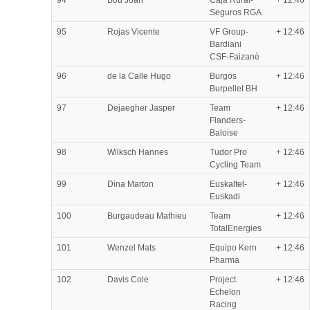
Seguros RGA
95
Rojas Vicente
VF Group-
+ 12:46
Bardiani
CSF-Faizanè
96
de la Calle Hugo
Burgos
+ 12:46
Burpellet BH
97
Dejaegher Jasper
Team
+ 12:46
Flanders-
Baloise
98
Wilksch Hannes
Tudor Pro
+ 12:46
Cycling Team
99
Dina Marton
Euskaltel-
+ 12:46
Euskadi
100
Burgaudeau Mathieu
Team
+ 12:46
TotalEnergies
101
Wenzel Mats
Equipo Kern
+ 12:46
Pharma
102
Davis Cole
Project
+ 12:46
Echelon
Racing