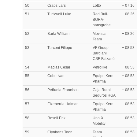
50
Craps Lars
Lotto
+ 07:16
51
Tuckwell Luke
Red Bull-
+ 08:26
BORA-
hansgrohe
52
Barta William
Movistar
+ 08:26
Team
53
Turconi Filippo
VF Group-
+ 08:53
Bardiani
CSF-Faizanè
54
Macias Cesar
Petrolike
+ 08:53
55
Cobo Ivan
Equipo Kern
+ 08:53
Pharma
56
Peñuela Francisco
Caja Rural-
+ 08:53
Seguros RGA
57
Etxeberria Haimar
Equipo Kern
+ 08:53
Pharma
58
Resell Erik
Uno-X
+ 08:53
Mobility
59
Clynhens Toon
Team
+ 08:53