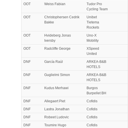
OOT
Weiss Fabian
Tudor Pro
Cycling Team
OOT
Christophersen Cedrik
Unibet
Bakke
Tietema
Rockets
OOT
Hvideberg Jonas
Uno-X
Iversby
Mobility
OOT
Radcliffe George
XSpeed
United
DNF
García Raúl
ARKEA-B&B
HOTELS
DNF
Guglielmi Simon
ARKEA-B&B
HOTELS
DNF
Kudus Merhawi
Burgos
Burpellet BH
DNF
Allegaert Piet
Cofidis
DNF
Lastra Jonathan
Cofidis
DNF
Robeet Ludovic
Cofidis
DNF
Toumire Hugo
Cofidis