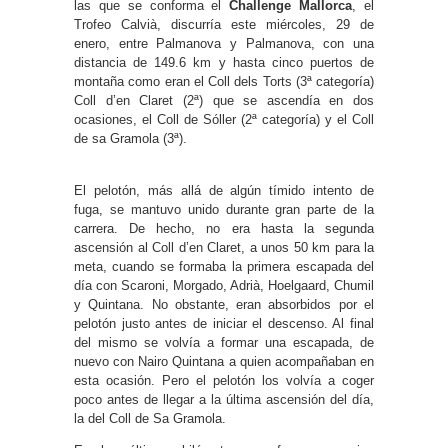
las que se conforma el
Challenge Mallorca
, el
Trofeo Calvià, discurría este miércoles, 29 de
enero, entre Palmanova y Palmanova, con una
distancia de 149.6 km y hasta cinco puertos de
montaña como eran el Coll dels Torts (3ª categoría)
Coll d’en Claret (2ª) que se ascendía en dos
ocasiones, el Coll de Sóller (2ª categoría) y el Coll
de sa Gramola (3ª).
El pelotón, más allá de algún tímido intento de
fuga, se mantuvo unido durante gran parte de la
carrera. De hecho, no era hasta la segunda
ascensión al Coll d’en Claret, a unos 50 km para la
meta, cuando se formaba la primera escapada del
día con Scaroni, Morgado, Adrià, Hoelgaard, Chumil
y Quintana. No obstante, eran absorbidos por el
pelotón justo antes de iniciar el descenso. Al final
del mismo se volvía a formar una escapada, de
nuevo con Nairo Quintana a quien acompañaban en
esta ocasión. Pero el pelotón los volvía a coger
poco antes de llegar a la última ascensión del día,
la del Coll de Sa Gramola.