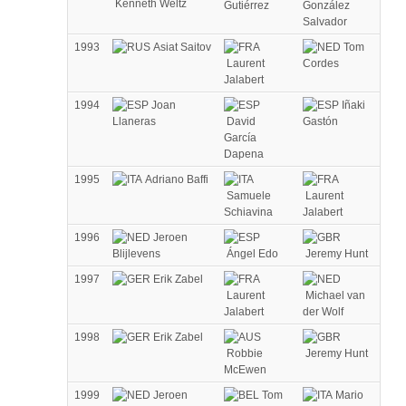
Kenneth Weltz
Gutiérrez
González
Salvador
1993
Asiat Saitov
Tom
Laurent
Cordes
Jalabert
1994
Joan
Iñaki
Llaneras
David
Gastón
García
Dapena
1995
Adriano Baffi
Samuele
Laurent
Schiavina
Jalabert
1996
Jeroen
Blijlevens
Ángel Edo
Jeremy Hunt
1997
Erik Zabel
Laurent
Michael van
Jalabert
der Wolf
1998
Erik Zabel
Robbie
Jeremy Hunt
McEwen
1999
Jeroen
Tom
Mario