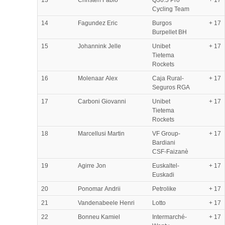
Cycling Team
14
Fagundez Eric
Burgos
+ 17
Burpellet BH
15
Johannink Jelle
Unibet
+ 17
Tietema
Rockets
16
Molenaar Alex
Caja Rural-
+ 17
Seguros RGA
17
Carboni Giovanni
Unibet
+ 17
Tietema
Rockets
18
Marcellusi Martin
VF Group-
+ 17
Bardiani
CSF-Faizanè
19
Agirre Jon
Euskaltel-
+ 17
Euskadi
20
Ponomar Andrii
Petrolike
+ 17
21
Vandenabeele Henri
Lotto
+ 17
22
Bonneu Kamiel
Intermarché-
+ 17