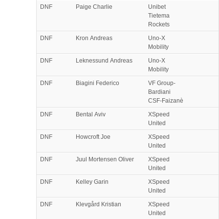
DNF
Paige Charlie
Unibet
Tietema
Rockets
DNF
Kron Andreas
Uno-X
Mobility
DNF
Leknessund Andreas
Uno-X
Mobility
DNF
Biagini Federico
VF Group-
Bardiani
CSF-Faizanè
DNF
Bental Aviv
XSpeed
United
DNF
Howcroft Joe
XSpeed
United
DNF
Juul Mortensen Oliver
XSpeed
United
DNF
Kelley Garin
XSpeed
United
DNF
Klevgård Kristian
XSpeed
United