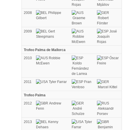
Rojas
Mijáilov
2008
Philippe
Gilbert
Graeme
Robert
Brown
Förster
2009
Gert
José
Steegmans
Robbie
Joaquín
McEwen
Rojas
Trofeo Palma de Mallorca
2010
Robbie
Óscar
McEwen
Koldo
Freire
Fernández
de Larrea
2011
Tyler Farrar
Fran
Ventoso
Marcel Kittel
Trofeo Palma
2012
Andrew
Fenn
André
Aleksandr
Schulze
Porsev
2013
Kenny
Tyler
Dehaes
Farrar
Benjamin