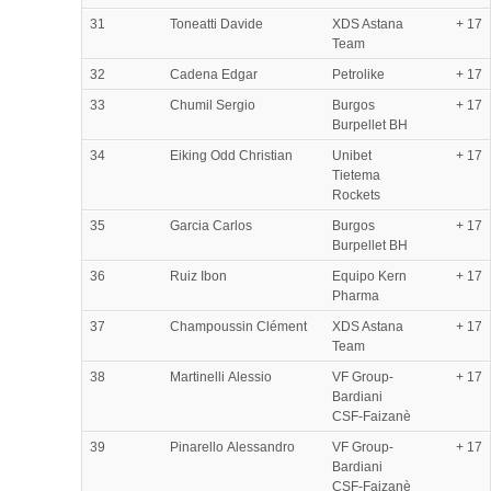
31
Toneatti Davide
XDS Astana
+ 17
Team
32
Cadena Edgar
Petrolike
+ 17
33
Chumil Sergio
Burgos
+ 17
Burpellet BH
34
Eiking Odd Christian
Unibet
+ 17
Tietema
Rockets
35
Garcia Carlos
Burgos
+ 17
Burpellet BH
36
Ruiz Ibon
Equipo Kern
+ 17
Pharma
37
Champoussin Clément
XDS Astana
+ 17
Team
38
Martinelli Alessio
VF Group-
+ 17
Bardiani
CSF-Faizanè
39
Pinarello Alessandro
VF Group-
+ 17
Bardiani
CSF-Faizanè