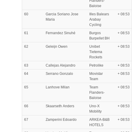
Flanders-
Baloise
60
Garcia Soriano Jose
Illes Balears
+ 08:53
Maria
Arabay
Cycling
61
Fernandez Sinuhé
Burgos
+ 08:53
Burpellet BH
62
Geleijn Owen
Unibet
+ 08:53
Tietema
Rockets
63
Callejas Alejandro
Petrolike
+ 08:53
64
Serrano Gonzalo
Movistar
+ 08:53
Team
65
Lanhove Milan
Team
+ 08:53
Flanders-
Baloise
66
Skaarseth Anders
Uno-X
+ 08:53
Mobility
67
Zamperini Edoardo
ARKEA-B&B
+ 08:53
HOTELS