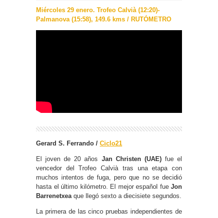
Miércoles 29 enero. Trofeo Calvià (12:20)-
Palmanova (15:58), 149.6 kms / RUTÓMETRO
Gerard S. Ferrando
/
Ciclo21
El joven de 20 años
Jan Christen (UAE)
fue el
vencedor del Trofeo Calvià tras una etapa con
muchos intentos de fuga, pero que no se decidió
hasta el último kilómetro. El mejor español fue
Jon
Barrenetxea
que llegó sexto a diecisiete segundos.
La primera de las cinco pruebas independientes de