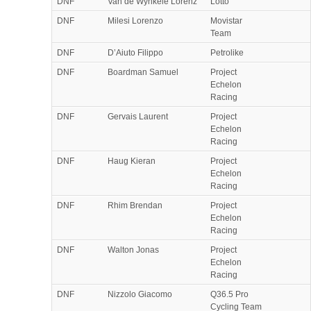
DNF
Van de Wynkele Lorenz
Lotto
DNF
Milesi Lorenzo
Movistar
Team
DNF
D’Aiuto Filippo
Petrolike
DNF
Boardman Samuel
Project
Echelon
Racing
DNF
Gervais Laurent
Project
Echelon
Racing
DNF
Haug Kieran
Project
Echelon
Racing
DNF
Rhim Brendan
Project
Echelon
Racing
DNF
Walton Jonas
Project
Echelon
Racing
DNF
Nizzolo Giacomo
Q36.5 Pro
Cycling Team