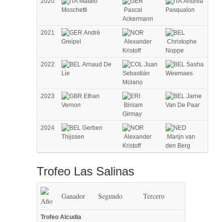
2020
Matteo
Andrea
Moschetti
Pascal
Pasqualon
Ackermann
2021
André
Greipel
Alexander
Christophe
Kristoff
Noppe
2022
Arnaud De
Juan
Sasha
Lie
Sebastián
Weemaes
Molano
2023
Ethan
Jarne
Vernon
Biniam
Van De Paar
Girmay
2024
Gerben
Thijssen
Alexander
Marijn van
Kristoff
den Berg​
Trofeo Las Salinas
Ganador
Segundo
Tercero
Año
Trofeo Alcudia