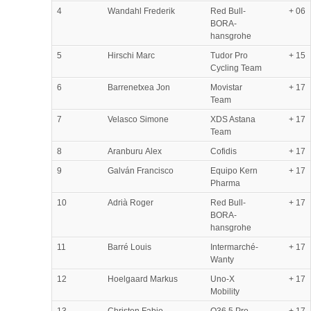
4
Wandahl Frederik
Red Bull-
+ 06
BORA-
hansgrohe
5
Hirschi Marc
Tudor Pro
+ 15
Cycling Team
6
Barrenetxea Jon
Movistar
+ 17
Team
7
Velasco Simone
XDS Astana
+ 17
Team
8
Aranburu Alex
Cofidis
+ 17
9
Galván Francisco
Equipo Kern
+ 17
Pharma
10
Adrià Roger
Red Bull-
+ 17
BORA-
hansgrohe
11
Barré Louis
Intermarché-
+ 17
Wanty
12
Hoelgaard Markus
Uno-X
+ 17
Mobility
13
Christen Fabio
Q36.5 Pro
+ 17