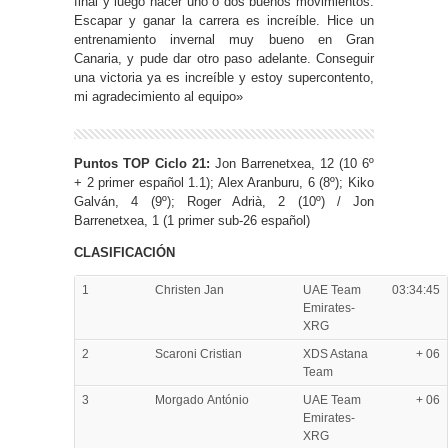
final y luego hacer uno o dos buenos movimientos.
Escapar y ganar la carrera es increíble. Hice un
entrenamiento invernal muy bueno en Gran
Canaria, y pude dar otro paso adelante. Conseguir
una victoria ya es increíble y estoy supercontento,
mi agradecimiento al equipo»
Puntos TOP Ciclo 21:
Jon Barrenetxea, 12 (10 6º
+ 2 primer español 1.1); Alex Aranburu, 6 (8º); Kiko
Galván, 4 (9º); Roger Adrià, 2 (10º) / Jon
Barrenetxea, 1 (1 primer sub-26 español)
CLASIFICACIÓN
1
Christen Jan
UAE Team
03:34:45
Emirates-
XRG
2
Scaroni Cristian
XDS Astana
+ 06
Team
3
Morgado António
UAE Team
+ 06
Emirates-
XRG