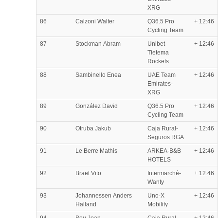
XRG
86
Calzoni Walter
Q36.5 Pro
+ 12:46
Cycling Team
87
Stockman Abram
Unibet
+ 12:46
Tietema
Rockets
88
Sambinello Enea
UAE Team
+ 12:46
Emirates-
XRG
89
González David
Q36.5 Pro
+ 12:46
Cycling Team
90
Otruba Jakub
Caja Rural-
+ 12:46
Seguros RGA
91
Le Berre Mathis
ARKEA-B&B
+ 12:46
HOTELS
92
Braet Vito
Intermarché-
+ 12:46
Wanty
93
Johannessen Anders
Uno-X
+ 12:46
Halland
Mobility
94
Bou Joan
Caja Rural-
+ 12:46