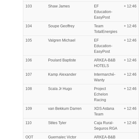
103
Shaw James
EF
+ 12:46
Education-
EasyPost
104
Soupe Geoffrey
Team
+ 12:46
TotalEnergies
105
Valgren Michael
EF
+ 12:46
Education-
EasyPost
106
Poulard Baptiste
ARKEA-B&B
+ 12:46
HOTELS
107
Kamp Alexander
Intermarché-
+ 12:46
Wanty
108
Scala Jr Hugo
Project
+ 12:46
Echelon
Racing
109
van Bekkum Darren
XDS Astana
+ 12:46
Team
110
Stites Tyler
Caja Rural-
+ 12:46
Seguros RGA
OOT
Guernalec Victor
ARKEA-B&B