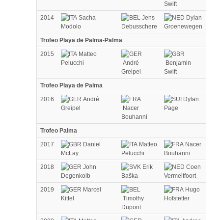
Swift
2014
Sacha
Jens
Dylan
Modolo
Debusschere
Groenewegen
Trofeo Playa de Palma-Palma
2015
Matteo
Pelucchi
André
Benjamin
Greipel
Swift
Trofeo Playa de Palma
2016
André
Dylan
Greipel
Nacer
Page
Bouhanni
Trofeo Palma
2017
Daniel
Matteo
Nacer
McLay
Pelucchi
Bouhanni
2018
John
Erik
Coen
Degenkolb
Baška
Vermeltfoort
2019
Marcel
Hugo
Kittel
Timothy
Hofstetter
Dupont