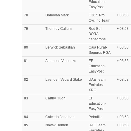
Education-
EasyPost
78
Donovan Mark
Q36.5 Pro
+ 08:53
Cycling Team
79
Thornley Callum
Red Bull-
+ 08:53
BORA-
hansgrohe
80
Berwick Sebastian
Caja Rural-
+ 08:53
Seguros RGA
81
Albanese Vincenzo
EF
+ 08:53
Education-
EasyPost
82
Laengen Vegard Stake
UAE Team
+ 08:53
Emirates-
XRG
83
Carthy Hugh
EF
+ 08:53
Education-
EasyPost
84
Caicedo Jonathan
Petrolike
+ 08:53
85
Novak Domen
UAE Team
+ 08:53
Emirates-