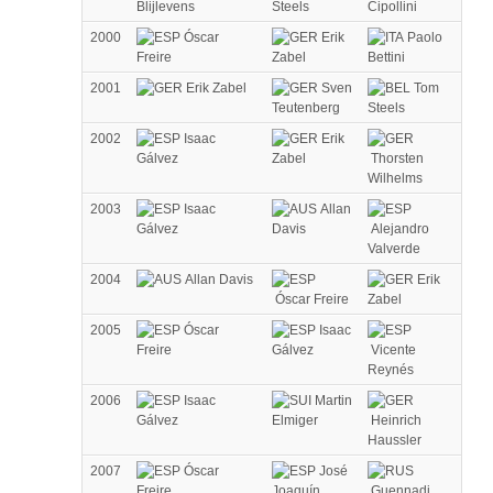
Blijlevens
Steels
Cipollini
2000
Óscar
Erik
Paolo
Freire
Zabel
Bettini
2001
Erik Zabel
Sven
Tom
Teutenberg
Steels
2002
Isaac
Erik
Gálvez
Zabel
Thorsten
Wilhelms
2003
Isaac
Allan
Gálvez
Davis
Alejandro
Valverde
2004
Allan Davis
Erik
Óscar Freire
Zabel
2005
Óscar
Isaac
Freire
Gálvez
Vicente
Reynés
2006
Isaac
Martin
Gálvez
Elmiger
Heinrich
Haussler
2007
Óscar
José
Freire
Joaquín
Guennadi