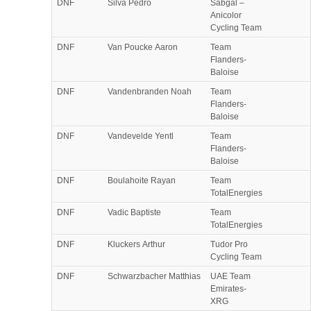
DNF
Silva Pedro
Sabgal –
Anicolor
Cycling Team
DNF
Van Poucke Aaron
Team
Flanders-
Baloise
DNF
Vandenbranden Noah
Team
Flanders-
Baloise
DNF
Vandevelde Yentl
Team
Flanders-
Baloise
DNF
Boulahoite Rayan
Team
TotalEnergies
DNF
Vadic Baptiste
Team
TotalEnergies
DNF
Kluckers Arthur
Tudor Pro
Cycling Team
DNF
Schwarzbacher Matthias
UAE Team
Emirates-
XRG