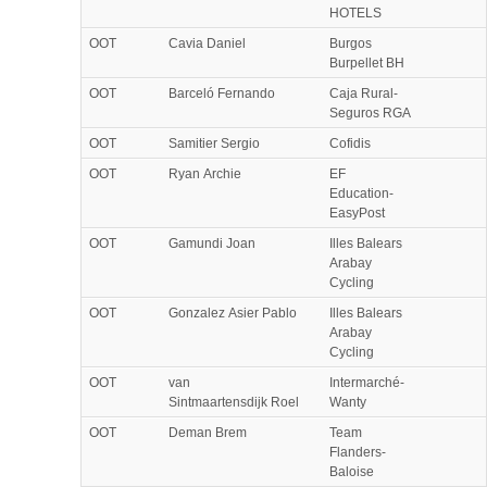
HOTELS
OOT
Cavia Daniel
Burgos
Burpellet BH
OOT
Barceló Fernando
Caja Rural-
Seguros RGA
OOT
Samitier Sergio
Cofidis
OOT
Ryan Archie
EF
Education-
EasyPost
OOT
Gamundi Joan
Illes Balears
Arabay
Cycling
OOT
Gonzalez Asier Pablo
Illes Balears
Arabay
Cycling
OOT
van
Intermarché-
Sintmaartensdijk Roel
Wanty
OOT
Deman Brem
Team
Flanders-
Baloise