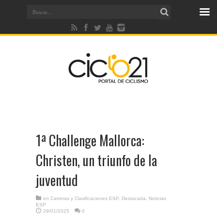
1ª Challenge Mallorca:
Christen, un triunfo de la
juventud
en
Carreras y Clasificaciones ESP
,
Destacada
,
Noticias
ESP
29/01/2025
0