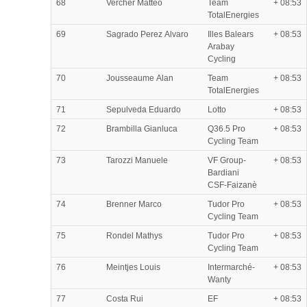
68
Vercher Mattéo
Team
+ 08:53
TotalEnergies
69
Sagrado Perez Alvaro
Illes Balears
+ 08:53
Arabay
Cycling
70
Jousseaume Alan
Team
+ 08:53
TotalEnergies
71
Sepulveda Eduardo
Lotto
+ 08:53
72
Brambilla Gianluca
Q36.5 Pro
+ 08:53
Cycling Team
73
Tarozzi Manuele
VF Group-
+ 08:53
Bardiani
CSF-Faizanè
74
Brenner Marco
Tudor Pro
+ 08:53
Cycling Team
75
Rondel Mathys
Tudor Pro
+ 08:53
Cycling Team
76
Meintjes Louis
Intermarché-
+ 08:53
Wanty
77
Costa Rui
EF
+ 08:53