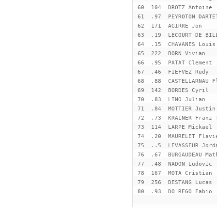
 60  104  DROTZ Antoine 
 61  .97  PEYROTON DARTE
 62  171  AGIRRE Jon    
 63  .19  LECOURT DE BIL
 64  .15  CHAVANES Louis
 65  222  BORN Vivian   
 66  .95  PATAT Clement 
 67  .46  FIEFVEZ Rudy  
 68  .88  CASTELLARNAU F
 69  142  BORDES Cyril  
 70  .83  LINO Julian   
 71  .84  MOTTIER Justin
 72  .73  KRAINER Franz 
 73  114  LARPE Mickael 
 74  .20  MAURELET Flavi
 75  ..5  LEVASSEUR Jord
 76  .67  BURGAUDEAU Mat
 77  .48  NADON Ludovic 
 78  167  MOTA Cristian 
 79  256  DESTANG Lucas 
 80  .93  DO REGO Fabio 