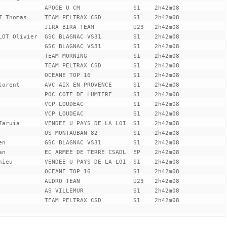
             APOGE U CM               S1    2h42m08

T Thomas     TEAM PELTRAX CSD         S1    2h42m08

             JIRA BIRA TEAM           U23   2h42m08

LOT Olivier  GSC BLAGNAC VS31         S1    2h42m08

             GSC BLAGNAC VS31         S1    2h42m08

             TEAM MORNING             S1    2h42m08

             TEAM PELTRAX CSD         S1    2h42m08

             OCEANE TOP 16            S1    2h42m08

lorent       AVC AIX EN PROVENCE      S1    2h42m08

             POC COTE DE LUMIERE      S1    2h42m08

             VCP LOUDEAC              S1    2h42m08

             VCP LOUDEAC              S1    2h42m08

Taruia       VENDEE U PAYS DE LA LOI  S1    2h42m08

             US MONTAUBAN 82          S1    2h42m08

en           GSC BLAGNAC VS31         S1    2h42m08

an           EC ARMEE DE TERRE CSADL  EP    2h42m08

hieu         VENDEE U PAYS DE LA LOI  S1    2h42m08

             OCEANE TOP 16            S1    2h42m08

             ALDRO TEAN               U23   2h42m08

             AS VILLEMUR              S1    2h42m08

             TEAM PELTRAX CSD         S1    2h42m08            
