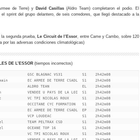
rmee de Terre) y
David Casillas
(Aldro Team) completaron el podio. El
el sprint del grupo delantero, de seis corredores, que llegó destacado a la
 la segunda prueba,
Le Circuit de l’Essor
, entre Came y Cambo, sobre 120
a por las adversas condiciones climatológicas)
LES DE L’ESSOR
(tiempos incorrectos)
             GSC BLAGNAC VS31         S1    2h42m08

main         EC ARMEE DE TERRE CSADL  S1    2h42m08

 
            ALDRO TEAN               EL    2h42m08

n            VENDEE U PAYS DE LA LOI  S1    2h42m08

t            VC TPI NICOLAS ROUX      S1    2h42m08

             OCCITANE CYC FORMATION   S1    2h42m08

             EC ARMEE DE TERRE CSADL  EP    2h42m08

             VCP LOUDEAC              S1    2h42m08

el           TEAM PELTRAX CSD         S1    2h42m08

el           OCEANE TOP 16            S1    2h42m08

             VC TPI NICOLAS ROUX      S1    2h42m08

             VENDEE U PAYS DE LA LOI  S1    2h42m08
