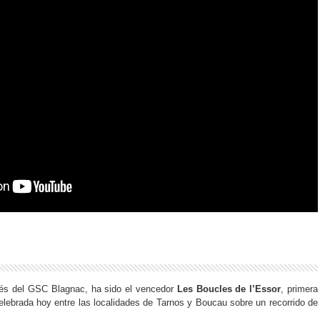
ncés del GSC Blagnac, ha sido el vencedor
Les Boucles de l’Essor
, primera
elebrada hoy entre las localidades de Tarnos y Boucau sobre un recorrido de