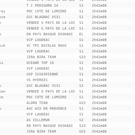
             T C PERIGORD 24          S1    2h42m08

rey          POC COTE DE LUMIERE      S1    2h42m08

nce          GSC BLAGNAC VS31         S1    2h42m08

n            VENDEE U PAYS DE LA LOI  S1    2h42m08

             VENDEE U PAYS DE LA LOI  S1    2h42m08

o            EN PAYS BASQUE EUSKADI   EL    2h42m08

             VCP LOUDEAC              S1    2h42m08

ick          VC TPI NICOLAS ROUX      S1    2h42m08

             VCP LOUDEAC              S1    2h42m08

             JIRA BIRA TEAM           S23   2h42m08

is           OCEANE TOP 16            S1    2h42m08

             VCP LOUDEAC              S1    2h42m08

             USP ISSOIRIENNE          S1    2h42m08

             VS HYEROIS               S1    2h42m08

n            GSC BLAGNAC VS31         S2    2h42m08

ien          VENDEE U PAYS DE LA LOI  S1    2h42m08

te           POC COTE DE LUMIERE      S1    2h42m08

             ALDRO TEAN               U23   2h42m08

u            AVC AIX EN PROVENCE      S1    2h42m08

             VCP LOUDEAC              S1    2h42m08

             AS VILLEMUR              S2    2h42m08

             EN PAYS BASQUE EUSKADI   S23   2h42m08

             JIRA BIRA TEAM           U23   2h42m08
