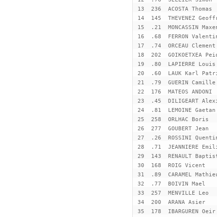
 13  236  ACOSTA Thomas 
 14  145  THEVENEZ Geoff
 15  .21  MONCASSIN Maxe
 16  .68  FERRON Valenti
 17  .74  ORCEAU Clement
 18  202  GOIKOETXEA Pei
 19  .80  LAPIERRE Louis
 20  .60  LAUK Karl Patr
 21  .79  GUERIN Camille
 22  176  MATEOS ANDONI 
 23  .45  DILIGEART Alex
 24  .81  LEMOINE Gaetan
 25  258  ORLHAC Boris  
 26  277  GOUBERT Jean  
 27  .26  ROSSINI Quenti
 28  .71  JEANNIERE Emil
 29  143  RENAULT Baptis
 30  168  ROIG Vicent   
 31  .89  CARAMEL Mathie
 32  .77  BOIVIN Mael   
 33  257  MENVILLE Leo  
 34  200  ARANA Asier   
 35  178  IBARGUREN Oeir