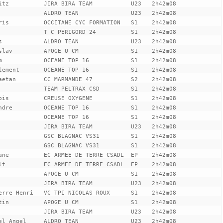
itz          JIRA BIRA TEAM           U23   2h42m08

             ALDRO TEAN               U23   2h42m08

ris          OCCITANE CYC FORMATION   S1    2h42m08

             T C PERIGORD 24          S1    2h42m08

s            ALDRO TEAN               U23   2h42m08

slav         APOGE U CM               S1    2h42m08

m            OCEANE TOP 16            S1    2h42m08

lement       OCEANE TOP 16            S1    2h42m08

aetan        CC MARMANDE 47           S2    2h42m08

             TEAM PELTRAX CSD         S1    2h42m08

ois          CREUSE OXYGENE           S1    2h42m08

ndre         OCEANE TOP 16            S1    2h42m08

             OCEANE TOP 16            S1    2h42m08

             JIRA BIRA TEAM           U23   2h42m08

             GSC BLAGNAC VS31         S1    2h42m08

             GSC BLAGNAC VS31         S1    2h42m08

ane          EC ARMEE DE TERRE CSADL  EP    2h42m08

lt           EC ARMEE DE TERRE CSADL  EP    2h42m08

             APOGE U CM               S1    2h42m08

             JIRA BIRA TEAM           U23   2h42m08

erre Henri   VC TPI NICOLAS ROUX      S1    2h42m08

tin          APOGE U CM               S1    2h42m08

             JIRA BIRA TEAM           U23   2h42m08

el Angel     ALDRO TEAN               U23   2h42m08
