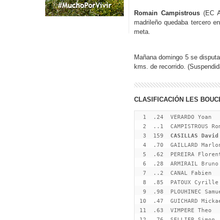
Romain Campistrous
(EC A
madrileño quedaba tercero en 
meta.
Mañana domingo 5 se disputa
kms. de recorrido. (Suspendid
CLASIFICACIÓN LES BOUC
  1  .24  VERARDO Yoan  
  2  ..1  CAMPISTROUS Ro
  3  159  
CASILLAS David
  4  .70  GAILLARD Marlo
  5  .62  PEREIRA Floren
  6  .28  ARMIRAIL Bruno
  7  ..2  CANAL Fabien  
  8  .85  PATOUX Cyrille
  9  .98  PLOUHINEC Samu
 10  .47  GUICHARD Micka
 11  .63  VIMPERE Theo  
 12  .76  SELLIER Simon 