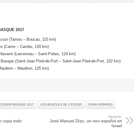
BASQUE 2017
Essor (Tarnos – Boucau, 115 km)
ssor (Came – Cambo, 120 km)
Navarre (Larceveau – Saint-Palais, 124 km)
Basque (Saint-Jean Pied-de-Port – Saint-Jean Pied-de-Port, 102 km)
(Mauléon – Mauléon, 125 km)
L'ESSOR BASQUE 2017
LES BOUCLES DE L'ESSOR
YOAN VERARDO
Siguiente:
lo copa todo
José Manuel Díaz, un neo español en
Israel