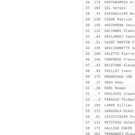
 36  174  KORTABARRIA Ar
 37  163  GIL Sergio    
 38  .33  ESPINASSIER Bo
 39  230  SZEWE Patrick 
 40  158  AROZAMENA Jesu
 41  112  GALYANOV Vladi
 42  .44  DESLANDES Vadi
 43  .51  SAINT MARTIN C
 44  239  GRACIANNETTE G
 45  100  VALETTE Pierre
 46  146  FONFREDE Franc
 47  .43  DELETAND Alexa
 48  .49  PAILLOT Yoann 
 49  175  MADARIAGA JON 
 50  .17  GRAS Remy     
 51  .18  KOHL Roman    
 52  ..7  POULHIES Steph
 53  ..3  FERASSE Thibau
 54  109  LARPE Killian 
 55  172  SARASOLA Mikel
 56  .61  LECUISINIER Pi
 57  111  PETITEAU Valen
 58  173  GALLEGO EUKEN 
 59  162  FERNANDEZ Migu