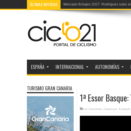
ÚLTIMAS NOTICIAS
Vuelta Ribera Duero júnior: TV, etapas y p
ESPAÑA
INTERNACIONAL
AUTONOMÍAS
TURISMO GRAN CANARIA
1ª Essor Basque: 
en
Cantabria
,
Catalunya
,
Euskadi