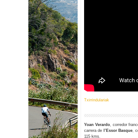
Txirrindulariak
Yoan Verardo
, corredor fra
carrera de
l’Essor Basque
, c
115 kms.