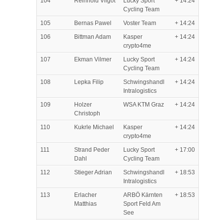
104
Reinhold Vilgot
Lucky Sport
+ 14:24
Cycling Team
105
Bernas Pawel
Voster Team
+ 14:24
106
Bittman Adam
Kasper
+ 14:24
crypto4me
107
Ekman Vilmer
Lucky Sport
+ 14:24
Cycling Team
108
Lepka Filip
Schwingshandl
+ 14:24
Intralogistics
109
Holzer
WSA KTM Graz
+ 14:24
Christoph
110
Kukrle Michael
Kasper
+ 14:24
crypto4me
111
Strand Peder
Lucky Sport
+ 17:00
Dahl
Cycling Team
112
Stieger Adrian
Schwingshandl
+ 18:53
Intralogistics
113
Erlacher
ARBÖ Kärnten
+ 18:53
Matthias
Sport Feld Am
See