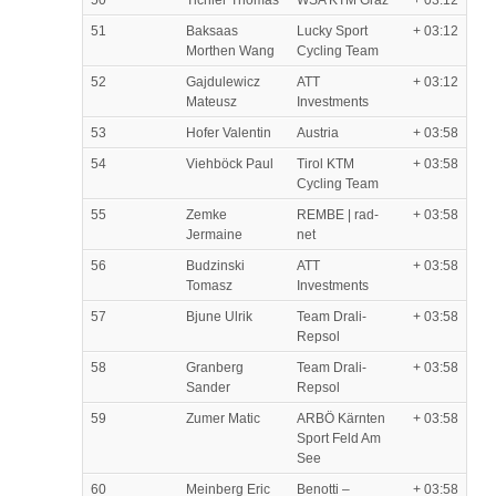
51
Baksaas
Lucky Sport
+ 03:12
Morthen Wang
Cycling Team
52
Gajdulewicz
ATT
+ 03:12
Mateusz
Investments
53
Hofer Valentin
Austria
+ 03:58
54
Viehböck Paul
Tirol KTM
+ 03:58
Cycling Team
55
Zemke
REMBE | rad-
+ 03:58
Jermaine
net
56
Budzinski
ATT
+ 03:58
Tomasz
Investments
57
Bjune Ulrik
Team Drali-
+ 03:58
Repsol
58
Granberg
Team Drali-
+ 03:58
Sander
Repsol
59
Zumer Matic
ARBÖ Kärnten
+ 03:58
Sport Feld Am
See
60
Meinberg Eric
Benotti –
+ 03:58