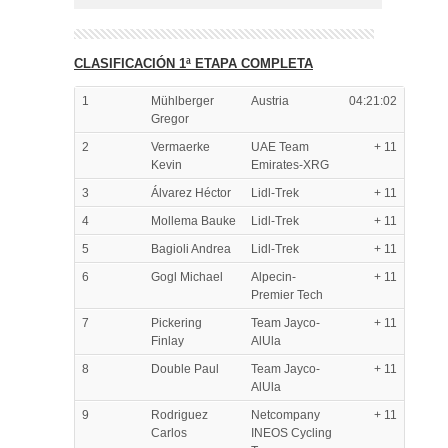
CLASIFICACIÓN 1ª ETAPA COMPLETA
1
Mühlberger
Austria
04:21:02
Gregor
2
Vermaerke
UAE Team
+ 11
Kevin
Emirates-XRG
3
Álvarez Héctor
Lidl-Trek
+ 11
4
Mollema Bauke
Lidl-Trek
+ 11
5
Bagioli Andrea
Lidl-Trek
+ 11
6
Gogl Michael
Alpecin-
+ 11
Premier Tech
7
Pickering
Team Jayco-
+ 11
Finlay
AlUla
8
Double Paul
Team Jayco-
+ 11
AlUla
9
Rodriguez
Netcompany
+ 11
Carlos
INEOS Cycling