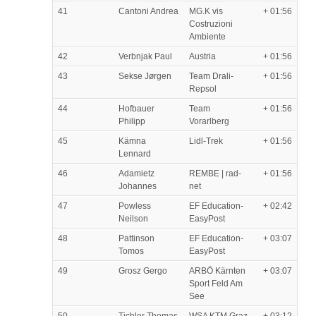
41
Cantoni Andrea
MG.K vis
+ 01:56
Costruzioni
Ambiente
42
Verbnjak Paul
Austria
+ 01:56
43
Sekse Jørgen
Team Drali-
+ 01:56
Repsol
44
Hofbauer
Team
+ 01:56
Philipp
Vorarlberg
45
Kämna
Lidl-Trek
+ 01:56
Lennard
46
Adamietz
REMBE | rad-
+ 01:56
Johannes
net
47
Powless
EF Education-
+ 02:42
Neilson
EasyPost
48
Pattinson
EF Education-
+ 03:07
Tomos
EasyPost
49
Grosz Gergo
ARBÖ Kärnten
+ 03:07
Sport Feld Am
See
50
Tichler Thomas
WSA KTM Graz
+ 03:12