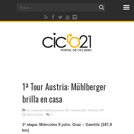
1ª Tour Austria: Mühlberger
brilla en casa
en
Carreras-Clasificaciones INT
,
Destacada
,
Noticias INT
08/07/2026
0
1ª etapa: Miércoles 8 julio. Graz – Gamlitz (187,8
km)