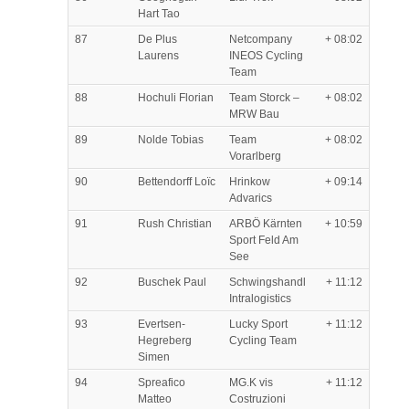
Hart Tao
87
De Plus
Netcompany
+ 08:02
Laurens
INEOS Cycling
Team
88
Hochuli Florian
Team Storck –
+ 08:02
MRW Bau
89
Nolde Tobias
Team
+ 08:02
Vorarlberg
90
Bettendorff Loïc
Hrinkow
+ 09:14
Advarics
91
Rush Christian
ARBÖ Kärnten
+ 10:59
Sport Feld Am
See
92
Buschek Paul
Schwingshandl
+ 11:12
Intralogistics
93
Evertsen-
Lucky Sport
+ 11:12
Hegreberg
Cycling Team
Simen
94
Spreafico
MG.K vis
+ 11:12
Matteo
Costruzioni