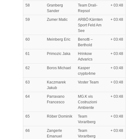
58
Granberg
Team Drali-
+ 03:48
Sander
Repsol
59
Zumer Matic
ARBÖ Kärnten
+ 03:48
Sport Feld Am
See
60
Meinberg Eric
Benotti –
+ 03:48
Berthold
61
Primozic Jaka
Hrinkow
+ 03:48
Advarics
62
Boros Michael
Kasper
+ 03:48
crypto4me
63
Kaczmarek
Voster Team
+ 03:48
Jakub
64
Parravano
MG.K vis
+ 03:48
Francesco
Costruzioni
Ambiente
65
Röber Dominik
Team
+ 03:48
Vorarlberg
66
Zangerle
Team
+ 03:48
Emanuel
Vorarlberg