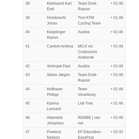
38
Kjeldsand Karl
Team Drali-
+ 01:46
Emil
Repsol
39
Holzknecht
Tirol KTM
+ 01:46
Jonas
Cycling Team
40
Kepplinger
Austria
+ 01:46
Rainer
41
Cantoni Andrea
MG.K vis
+ 01:46
Costruzioni
Ambiente
42
Verbnjak Paul
Austria
+ 01:46
43
Sekse Jørgen
Team Drali-
+ 01:46
Repsol
44
Hofbauer
Team
+ 01:46
Philipp
Vorarlberg
45
Kämna
Lidl-Trek
+ 01:46
Lennard
46
Adamietz
REMBE | rad-
+ 01:46
Johannes
net
47
Powless
EF Education-
+ 02:32
Neilson
EasyPost