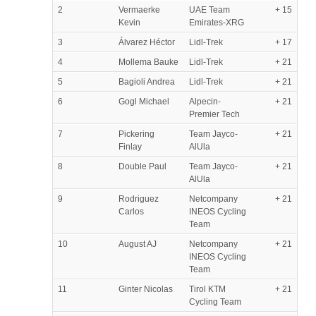
2
Vermaerke
UAE Team
+ 15
Kevin
Emirates-XRG
3
Álvarez Héctor
Lidl-Trek
+ 17
4
Mollema Bauke
Lidl-Trek
+ 21
5
Bagioli Andrea
Lidl-Trek
+ 21
6
Gogl Michael
Alpecin-
+ 21
Premier Tech
7
Pickering
Team Jayco-
+ 21
Finlay
AlUla
8
Double Paul
Team Jayco-
+ 21
AlUla
9
Rodriguez
Netcompany
+ 21
Carlos
INEOS Cycling
Team
10
August AJ
Netcompany
+ 21
INEOS Cycling
Team
11
Ginter Nicolas
Tirol KTM
+ 21
Cycling Team