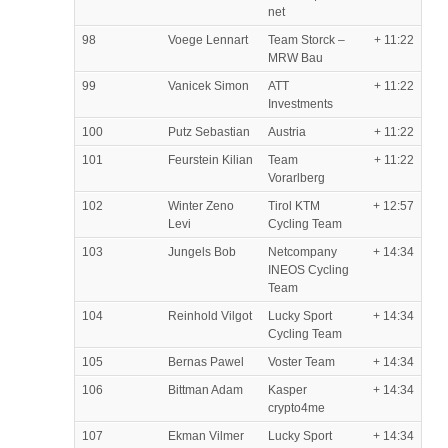
net
98
Voege Lennart
Team Storck –
+ 11:22
MRW Bau
99
Vanicek Simon
ATT
+ 11:22
Investments
100
Putz Sebastian
Austria
+ 11:22
101
Feurstein Kilian
Team
+ 11:22
Vorarlberg
102
Winter Zeno
Tirol KTM
+ 12:57
Levi
Cycling Team
103
Jungels Bob
Netcompany
+ 14:34
INEOS Cycling
Team
104
Reinhold Vilgot
Lucky Sport
+ 14:34
Cycling Team
105
Bernas Pawel
Voster Team
+ 14:34
106
Bittman Adam
Kasper
+ 14:34
crypto4me
107
Ekman Vilmer
Lucky Sport
+ 14:34