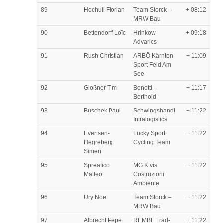
89
Hochuli Florian
Team Storck –
+ 08:12
MRW Bau
90
Bettendorff Loïc
Hrinkow
+ 09:18
Advarics
91
Rush Christian
ARBÖ Kärnten
+ 11:09
Sport Feld Am
See
92
Gloßner Tim
Benotti –
+ 11:17
Berthold
93
Buschek Paul
Schwingshandl
+ 11:22
Intralogistics
94
Evertsen-
Lucky Sport
+ 11:22
Hegreberg
Cycling Team
Simen
95
Spreafico
MG.K vis
+ 11:22
Matteo
Costruzioni
Ambiente
96
Ury Noe
Team Storck –
+ 11:22
MRW Bau
97
Albrecht Pepe
REMBE | rad-
+ 11:22