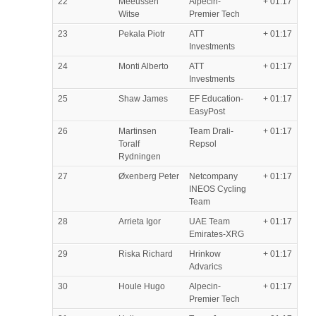
22
Meeussen
Alpecin-
+ 01:17
Witse
Premier Tech
23
Pekala Piotr
ATT
+ 01:17
Investments
24
Monti Alberto
ATT
+ 01:17
Investments
25
Shaw James
EF Education-
+ 01:17
EasyPost
26
Martinsen
Team Drali-
+ 01:17
Toralf
Repsol
Rydningen
27
Øxenberg Peter
Netcompany
+ 01:17
INEOS Cycling
Team
28
Arrieta Igor
UAE Team
+ 01:17
Emirates-XRG
29
Riska Richard
Hrinkow
+ 01:17
Advarics
30
Houle Hugo
Alpecin-
+ 01:17
Premier Tech