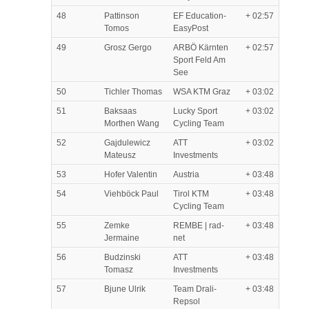
48
Pattinson
EF Education-
+ 02:57
Tomos
EasyPost
49
Grosz Gergo
ARBÖ Kärnten
+ 02:57
Sport Feld Am
See
50
Tichler Thomas
WSA KTM Graz
+ 03:02
51
Baksaas
Lucky Sport
+ 03:02
Morthen Wang
Cycling Team
52
Gajdulewicz
ATT
+ 03:02
Mateusz
Investments
53
Hofer Valentin
Austria
+ 03:48
54
Viehböck Paul
Tirol KTM
+ 03:48
Cycling Team
55
Zemke
REMBE | rad-
+ 03:48
Jermaine
net
56
Budzinski
ATT
+ 03:48
Tomasz
Investments
57
Bjune Ulrik
Team Drali-
+ 03:48
Repsol