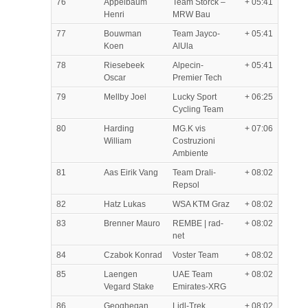
76
Appelbaum
Team Storck –
+ 05:41
Henri
MRW Bau
77
Bouwman
Team Jayco-
+ 05:41
Koen
AlUla
78
Riesebeek
Alpecin-
+ 05:41
Oscar
Premier Tech
79
Mellby Joel
Lucky Sport
+ 06:25
Cycling Team
80
Harding
MG.K vis
+ 07:06
William
Costruzioni
Ambiente
81
Aas Eirik Vang
Team Drali-
+ 08:02
Repsol
82
Hatz Lukas
WSA KTM Graz
+ 08:02
83
Brenner Mauro
REMBE | rad-
+ 08:02
net
84
Czabok Konrad
Voster Team
+ 08:02
85
Laengen
UAE Team
+ 08:02
Vegard Stake
Emirates-XRG
86
Geoghegan
Lidl-Trek
+ 08:02