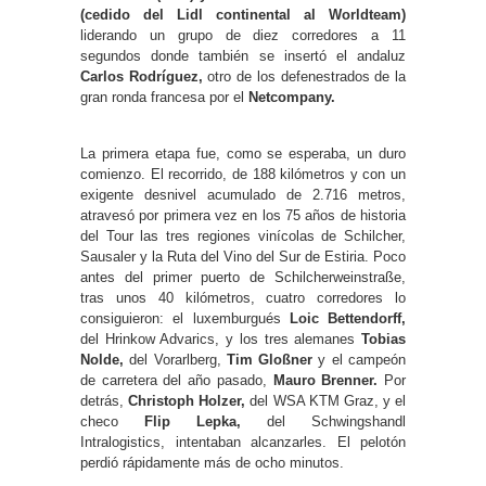
(cedido del Lidl continental al Worldteam)
liderando un grupo de diez corredores a 11
segundos donde también se insertó el andaluz
Carlos Rodríguez,
otro de los defenestrados de la
gran ronda francesa por el
Netcompany.
La primera etapa fue, como se esperaba, un duro
comienzo. El recorrido, de 188 kilómetros y con un
exigente desnivel acumulado de 2.716 metros,
atravesó por primera vez en los 75 años de historia
del Tour las tres regiones vinícolas de Schilcher,
Sausaler y la Ruta del Vino del Sur de Estiria. Poco
antes del primer puerto de Schilcherweinstraße,
tras unos 40 kilómetros, cuatro corredores lo
consiguieron: el luxemburgués
Loic Bettendorff,
del Hrinkow Advarics, y los tres alemanes
Tobias
Nolde,
del Vorarlberg,
Tim Gloßner
y el campeón
de carretera del año pasado,
Mauro Brenner.
Por
detrás,
Christoph Holzer,
del WSA KTM Graz, y el
checo
Flip Lepka,
del Schwingshandl
Intralogistics, intentaban alcanzarles. El pelotón
perdió rápidamente más de ocho minutos.