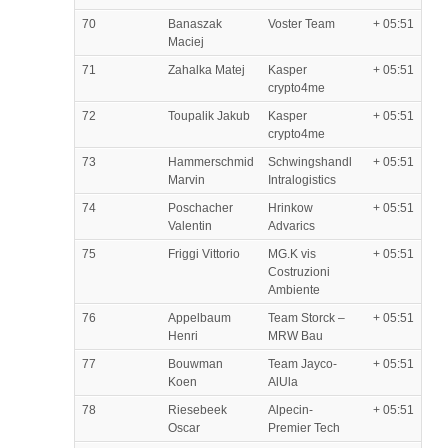
70
Banaszak
Voster Team
+ 05:51
Maciej
71
Zahalka Matej
Kasper
+ 05:51
crypto4me
72
Toupalik Jakub
Kasper
+ 05:51
crypto4me
73
Hammerschmid
Schwingshandl
+ 05:51
Marvin
Intralogistics
74
Poschacher
Hrinkow
+ 05:51
Valentin
Advarics
75
Friggi Vittorio
MG.K vis
+ 05:51
Costruzioni
Ambiente
76
Appelbaum
Team Storck –
+ 05:51
Henri
MRW Bau
77
Bouwman
Team Jayco-
+ 05:51
Koen
AlUla
78
Riesebeek
Alpecin-
+ 05:51
Oscar
Premier Tech