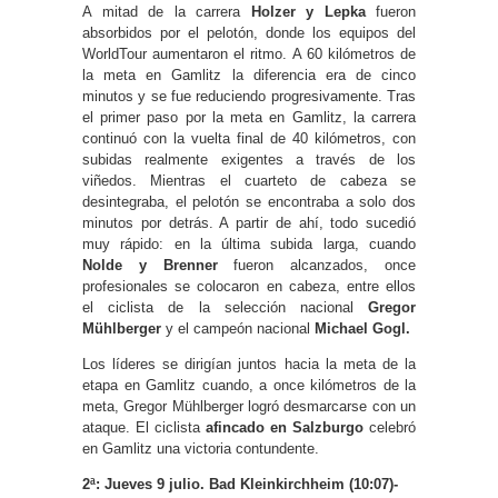
A mitad de la carrera
Holzer y Lepka
fueron
absorbidos por el pelotón, donde los equipos del
WorldTour aumentaron el ritmo. A 60 kilómetros de
la meta en Gamlitz la diferencia era de cinco
minutos y se fue reduciendo progresivamente. Tras
el primer paso por la meta en Gamlitz, la carrera
continuó con la vuelta final de 40 kilómetros, con
subidas realmente exigentes a través de los
viñedos. Mientras el cuarteto de cabeza se
desintegraba, el pelotón se encontraba a solo dos
minutos por detrás. A partir de ahí, todo sucedió
muy rápido: en la última subida larga, cuando
Nolde y Brenner
fueron alcanzados, once
profesionales se colocaron en cabeza, entre ellos
el ciclista de la selección nacional
Gregor
Mühlberger
y el campeón nacional
Michael Gogl.
Los líderes se dirigían juntos hacia la meta de la
etapa en Gamlitz cuando, a once kilómetros de la
meta, Gregor Mühlberger logró desmarcarse con un
ataque. El ciclista
afincado en Salzburgo
celebró
en Gamlitz una victoria contundente.
2ª: Jueves 9 julio. Bad Kleinkirchheim (10:07)-