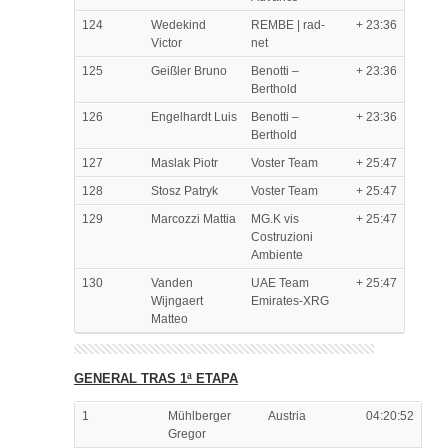
124
Wedekind
REMBE | rad-
+ 23:36
Victor
net
125
Geißler Bruno
Benotti –
+ 23:36
Berthold
126
Engelhardt Luis
Benotti –
+ 23:36
Berthold
127
Maslak Piotr
Voster Team
+ 25:47
128
Stosz Patryk
Voster Team
+ 25:47
129
Marcozzi Mattia
MG.K vis
+ 25:47
Costruzioni
Ambiente
130
Vanden
UAE Team
+ 25:47
Wijngaert
Emirates-XRG
Matteo
GENERAL TRAS 1ª ETAPA
1
Mühlberger
Austria
04:20:52
Gregor