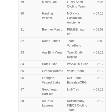
79
Mellby Joel
Lucky Sport
+ 06:35
Cycling Team
80
Harding
MG.K vis
+ 07:16
William
Costruzioni
Ambiente
81
Brenner Mauro
REMBE | rad-
+ 08:08
net
82
Nolde Tobias
Team
+ 08:09
Vorarlberg
83
Aas Eirik Vang
Team Drali-
+ 08:12
Repsol
84
Hatz Lukas
WSA KTM Graz
+ 08:12
85
Czabok Konrad
Voster Team
+ 08:12
86
Laengen
UAE Team
+ 08:12
Vegard Stake
Emirates-XRG
87
Geoghegan
Lidl-Trek
+ 08:12
Hart Tao
88
De Plus
Netcompany
+ 08:12
Laurens
INEOS Cycling
Team