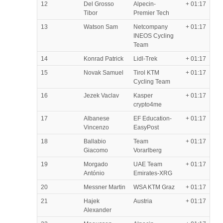
12
Del Grosso
Alpecin-
+ 01:17
Tibor
Premier Tech
13
Watson Sam
Netcompany
+ 01:17
INEOS Cycling
Team
14
Konrad Patrick
Lidl-Trek
+ 01:17
15
Novak Samuel
Tirol KTM
+ 01:17
Cycling Team
16
Jezek Vaclav
Kasper
+ 01:17
crypto4me
17
Albanese
EF Education-
+ 01:17
Vincenzo
EasyPost
18
Ballabio
Team
+ 01:17
Giacomo
Vorarlberg
19
Morgado
UAE Team
+ 01:17
António
Emirates-XRG
20
Messner Martin
WSA KTM Graz
+ 01:17
21
Hajek
Austria
+ 01:17
Alexander