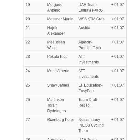
19
Morgado
UAE Team
+ 01:07
António
Emirates-XRG
20
Messner Martin
WSA KTM Graz
+ 01:07
21
Hajek
Austria
+ 01:07
Alexander
22
Meeussen
Alpecin-
+ 01:07
Witse
Premier Tech
23
Pekala Piotr
ATT
+ 01:07
Investments
24
Monti Alberto
ATT
+ 01:07
Investments
25
Shaw James
EF Education-
+ 01:07
EasyPost
26
Martinsen
Team Drali-
+ 01:07
Toralf
Repsol
Rydningen
27
Øxenberg Peter
Netcompany
+ 01:07
INEOS Cycling
Team
28
Arrieta Igor
UAE Team
+ 01:07