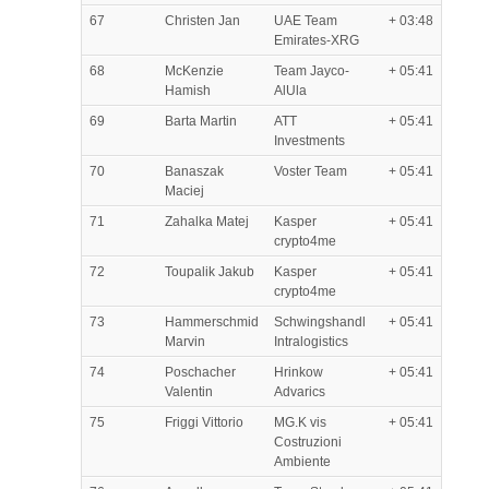
67
Christen Jan
UAE Team
+ 03:48
Emirates-XRG
68
McKenzie
Team Jayco-
+ 05:41
Hamish
AlUla
69
Barta Martin
ATT
+ 05:41
Investments
70
Banaszak
Voster Team
+ 05:41
Maciej
71
Zahalka Matej
Kasper
+ 05:41
crypto4me
72
Toupalik Jakub
Kasper
+ 05:41
crypto4me
73
Hammerschmid
Schwingshandl
+ 05:41
Marvin
Intralogistics
74
Poschacher
Hrinkow
+ 05:41
Valentin
Advarics
75
Friggi Vittorio
MG.K vis
+ 05:41
Costruzioni
Ambiente