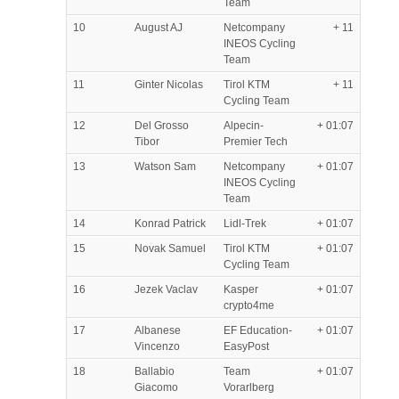
Team
10
August AJ
Netcompany
+ 11
INEOS Cycling
Team
11
Ginter Nicolas
Tirol KTM
+ 11
Cycling Team
12
Del Grosso
Alpecin-
+ 01:07
Tibor
Premier Tech
13
Watson Sam
Netcompany
+ 01:07
INEOS Cycling
Team
14
Konrad Patrick
Lidl-Trek
+ 01:07
15
Novak Samuel
Tirol KTM
+ 01:07
Cycling Team
16
Jezek Vaclav
Kasper
+ 01:07
crypto4me
17
Albanese
EF Education-
+ 01:07
Vincenzo
EasyPost
18
Ballabio
Team
+ 01:07
Giacomo
Vorarlberg