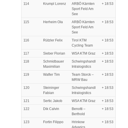
114
Krumpl Lorenz
ARBÖ Kärnten
+ 18:53
Sport Feld Am
See
115
Herheim Ola
ARBÖ Kärnten
+ 18:53
Sport Feld Am
See
116
Rützler Felix
Tirol KTM
+ 18:53
Cycling Team
117
Sieber Florian
WSA KTM Graz
+ 18:53
118
Schmidbauer
Schwingshandl
+ 18:53
Maximilian
Intralogistics
119
Wafler Tim
Team Storck –
+ 18:53
MRW Bau
120
Steininger
Schwingshandl
+ 18:53
Fabian
Intralogistics
121
Sertic Jakob
WSA KTM Graz
+ 18:53
122
Dik Calvin
Benotti –
+ 18:53
Berthold
123
Fortin Filippo
Hrinkow
+ 18:53
Advarics