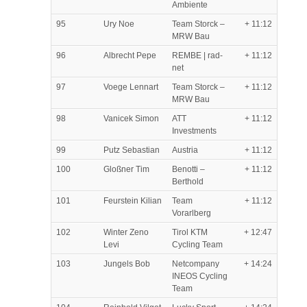
Ambiente
95
Ury Noe
Team Storck –
+ 11:12
MRW Bau
96
Albrecht Pepe
REMBE | rad-
+ 11:12
net
97
Voege Lennart
Team Storck –
+ 11:12
MRW Bau
98
Vanicek Simon
ATT
+ 11:12
Investments
99
Putz Sebastian
Austria
+ 11:12
100
Gloßner Tim
Benotti –
+ 11:12
Berthold
101
Feurstein Kilian
Team
+ 11:12
Vorarlberg
102
Winter Zeno
Tirol KTM
+ 12:47
Levi
Cycling Team
103
Jungels Bob
Netcompany
+ 14:24
INEOS Cycling
Team