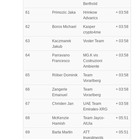
Berthold
61
Primozic Jaka
Hrinkow
+ 03:58
Advarics
62
Boros Michael
Kasper
+ 03:58
crypto4me
63
Kaczmarek
Voster Team
+ 03:58
Jakub
64
Parravano
MG.K vis
+ 03:58
Francesco
Costruzioni
Ambiente
65
Röber Dominik
Team
+ 03:58
Vorarlberg
66
Zangerle
Team
+ 03:58
Emanuel
Vorarlberg
67
Christen Jan
UAE Team
+ 03:58
Emirates-XRG
68
McKenzie
Team Jayco-
+ 05:51
Hamish
AlUla
69
Barta Martin
ATT
+ 05:51
Investments