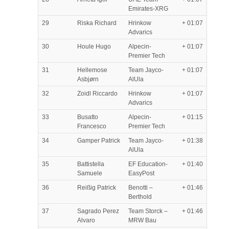
Emirates-XRG
29
Riska Richard
Hrinkow
+ 01:07
Advarics
30
Houle Hugo
Alpecin-
+ 01:07
Premier Tech
31
Hellemose
Team Jayco-
+ 01:07
Asbjørn
AlUla
32
Zoidl Riccardo
Hrinkow
+ 01:07
Advarics
33
Busatto
Alpecin-
+ 01:15
Francesco
Premier Tech
34
Gamper Patrick
Team Jayco-
+ 01:38
AlUla
35
Battistella
EF Education-
+ 01:40
Samuele
EasyPost
36
Reißig Patrick
Benotti –
+ 01:46
Berthold
37
Sagrado Perez
Team Storck –
+ 01:46
Alvaro
MRW Bau