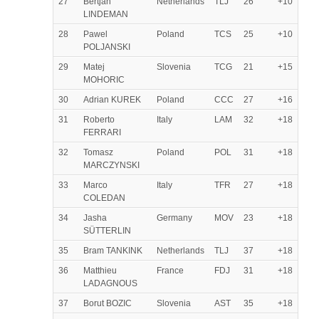
27
Bertjan
Netherlands
TLJ
26
+10
LINDEMAN
28
Pawel
Poland
TCS
25
+10
POLJANSKI
29
Matej
Slovenia
TCG
21
+15
MOHORIC
30
Adrian KUREK
Poland
CCC
27
+16
31
Roberto
Italy
LAM
32
+18
FERRARI
32
Tomasz
Poland
POL
31
+18
MARCZYNSKI
33
Marco
Italy
TFR
27
+18
COLEDAN
34
Jasha
Germany
MOV
23
+18
SÜTTERLIN
35
Bram TANKINK
Netherlands
TLJ
37
+18
36
Matthieu
France
FDJ
31
+18
LADAGNOUS
37
Borut BOZIC
Slovenia
AST
35
+18