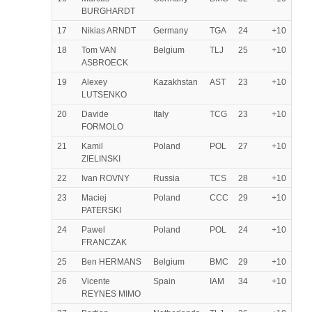
BURGHARDT
17
Nikias ARNDT
Germany
TGA
24
+10
18
Tom VAN
Belgium
TLJ
25
+10
ASBROECK
19
Alexey
Kazakhstan
AST
23
+10
LUTSENKO
20
Davide
Italy
TCG
23
+10
FORMOLO
21
Kamil
Poland
POL
27
+10
ZIELINSKI
22
Ivan ROVNY
Russia
TCS
28
+10
23
Maciej
Poland
CCC
29
+10
PATERSKI
24
Pawel
Poland
POL
24
+10
FRANCZAK
25
Ben HERMANS
Belgium
BMC
29
+10
26
Vicente
Spain
IAM
34
+10
REYNES MIMO