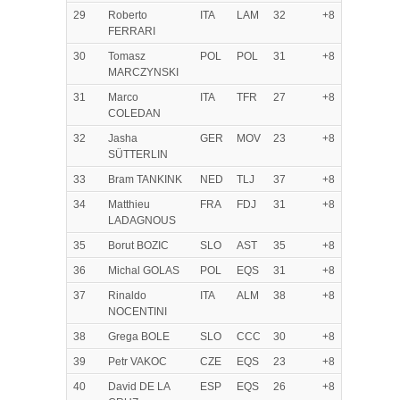
29
Roberto
ITA
LAM
32
+8
FERRARI
30
Tomasz
POL
POL
31
+8
MARCZYNSKI
31
Marco
ITA
TFR
27
+8
COLEDAN
32
Jasha
GER
MOV
23
+8
SÜTTERLIN
33
Bram TANKINK
NED
TLJ
37
+8
34
Matthieu
FRA
FDJ
31
+8
LADAGNOUS
35
Borut BOZIC
SLO
AST
35
+8
36
Michal GOLAS
POL
EQS
31
+8
37
Rinaldo
ITA
ALM
38
+8
NOCENTINI
38
Grega BOLE
SLO
CCC
30
+8
39
Petr VAKOC
CZE
EQS
23
+8
40
David DE LA
ESP
EQS
26
+8