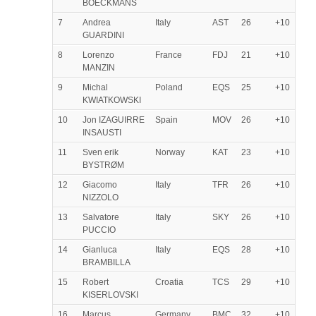
BOECKMANS
7
Andrea
Italy
AST
26
+10
GUARDINI
8
Lorenzo
France
FDJ
21
+10
MANZIN
9
Michal
Poland
EQS
25
+10
KWIATKOWSKI
10
Jon IZAGUIRRE
Spain
MOV
26
+10
INSAUSTI
11
Sven erik
Norway
KAT
23
+10
BYSTRØM
12
Giacomo
Italy
TFR
26
+10
NIZZOLO
13
Salvatore
Italy
SKY
26
+10
PUCCIO
14
Gianluca
Italy
EQS
28
+10
BRAMBILLA
15
Robert
Croatia
TCS
29
+10
KISERLOVSKI
16
Marcus
Germany
BMC
32
+10