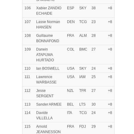
106
Xabier ZANDIO
ESP
SKY
38
+8
ECHAIDE
107
Lasse Norman
DEN
TCG
23
+8
HANSEN
108
Guillaume
FRA
ALM
28
+8
BONNAFOND
109
Darwin
COL
BMC
27
+8
ATAPUMA
HURTADO
110
Ian BOSWELL
USA
SKY
24
+8
111
Lawrence
USA
IAM
25
+8
WARBASSE
112
Jesse
NZL
TFR
27
+8
SERGENT
113
Sander ARMEE
BEL
LTS
30
+8
114
Davide
ITA
TCG
24
+8
VILLELLA
115
Arnold
FRA
FDJ
29
+8
JEANNESSON