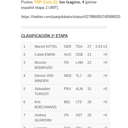
Puntos
TOP Ciclo 21:
Ion Izagirre, 4
(primer
español etapa 2.UWT).
https://twitter.com/juanjolobato/status/627886055740588033
CLASIFICACIÓN 1ª ETAPA
1
Marcel KITTEL
GER
TGA
27
2:43:13
2
Caleb EWAN
AUS
OGE
21
+0
3
Niccolo
ITA
LAM
22
+0
BONIFAZIO
4
Dennis VAN
NED
TLJ
28
+0
WINDEN
5
Sébastien
FRA
ALM
31
+0
TURGOT
6
Kris
BEL
LTS
28
+0
BOECKMANS
7
Andrea
ITA
AST
26
+0
GUARDINI