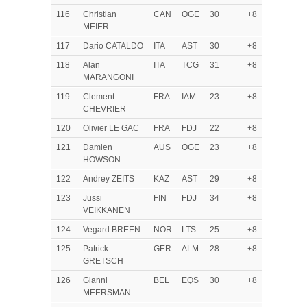
116
Christian
CAN
OGE
30
+8
MEIER
117
Dario CATALDO
ITA
AST
30
+8
118
Alan
ITA
TCG
31
+8
MARANGONI
119
Clement
FRA
IAM
23
+8
CHEVRIER
120
Olivier LE GAC
FRA
FDJ
22
+8
121
Damien
AUS
OGE
23
+8
HOWSON
122
Andrey ZEITS
KAZ
AST
29
+8
123
Jussi
FIN
FDJ
34
+8
VEIKKANEN
124
Vegard BREEN
NOR
LTS
25
+8
125
Patrick
GER
ALM
28
+8
GRETSCH
126
Gianni
BEL
EQS
30
+8
MEERSMAN