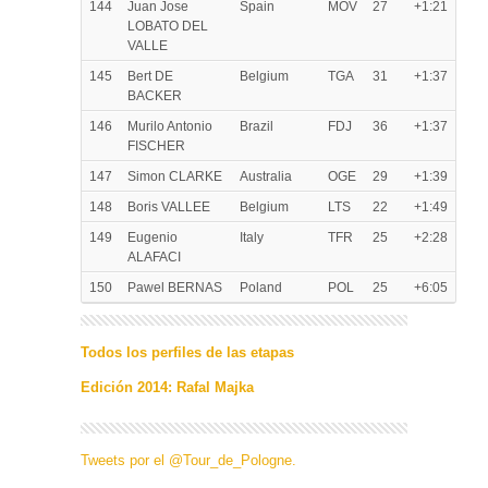
144
Juan Jose
Spain
MOV
27
+1:21
LOBATO DEL
VALLE
145
Bert DE
Belgium
TGA
31
+1:37
BACKER
146
Murilo Antonio
Brazil
FDJ
36
+1:37
FISCHER
147
Simon CLARKE
Australia
OGE
29
+1:39
148
Boris VALLEE
Belgium
LTS
22
+1:49
149
Eugenio
Italy
TFR
25
+2:28
ALAFACI
150
Pawel BERNAS
Poland
POL
25
+6:05
Todos los perfiles de las etapas
Edición 2014: Rafal Majka
Tweets por el @Tour_de_Pologne.