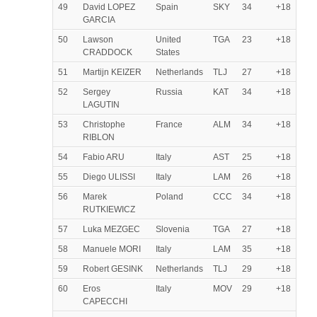
49
David LOPEZ
Spain
SKY
34
+18
GARCIA
50
Lawson
United
TGA
23
+18
CRADDOCK
States
51
Martijn KEIZER
Netherlands
TLJ
27
+18
52
Sergey
Russia
KAT
34
+18
LAGUTIN
53
Christophe
France
ALM
34
+18
RIBLON
54
Fabio ARU
Italy
AST
25
+18
55
Diego ULISSI
Italy
LAM
26
+18
56
Marek
Poland
CCC
34
+18
RUTKIEWICZ
57
Luka MEZGEC
Slovenia
TGA
27
+18
58
Manuele MORI
Italy
LAM
35
+18
59
Robert GESINK
Netherlands
TLJ
29
+18
60
Eros
Italy
MOV
29
+18
CAPECCHI