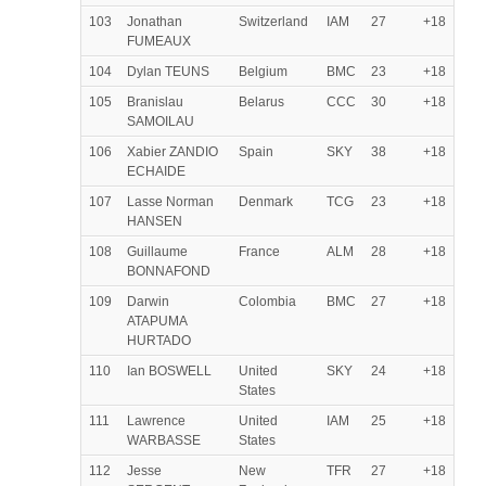
103
Jonathan
Switzerland
IAM
27
+18
FUMEAUX
104
Dylan TEUNS
Belgium
BMC
23
+18
105
Branislau
Belarus
CCC
30
+18
SAMOILAU
106
Xabier ZANDIO
Spain
SKY
38
+18
ECHAIDE
107
Lasse Norman
Denmark
TCG
23
+18
HANSEN
108
Guillaume
France
ALM
28
+18
BONNAFOND
109
Darwin
Colombia
BMC
27
+18
ATAPUMA
HURTADO
110
Ian BOSWELL
United
SKY
24
+18
States
111
Lawrence
United
IAM
25
+18
WARBASSE
States
112
Jesse
New
TFR
27
+18