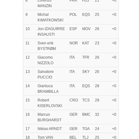
8
Lorenzo
FRA
FDJ
21
+0
MANZIN
9
Michal
POL
EQS
25
+0
KWIATKOWSKI
10
Jon IZAGUIRRE
ESP
MOV
26
+0
INSAUSTI
11
Sven erik
NOR
KAT
23
+0
BYSTRØM
12
Giacomo
ITA
TFR
26
+0
NIZZOLO
13
Salvatore
ITA
SKY
26
+0
PUCCIO
14
Gianluca
ITA
EQS
28
+0
BRAMBILLA
15
Robert
CRO
TCS
29
+0
KISERLOVSKI
16
Marcus
GER
BMC
32
+0
BURGHARDT
17
Nikias ARNDT
GER
TGA
24
+0
18
Tom VAN
BEL
TLJ
25
+0