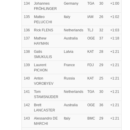
134
Johannes
Germany
TGA
30
+1:00
FRÖHLINGER
135
Matteo
Italy
IAM
26
+1:02
PELUCCHI
136
Rick FLENS
Netherlands
TLJ
32
+1:03
137
Mathew
Australia
OGE
37
+1:18
HAYMAN
138
Gatis
Latvia
KAT
28
+1:21
SMUKULIS
139
Laurent
France
FDJ
29
+1:21
PICHON
140
Anton
Russia
KAT
25
+1:21
VOROBYEV
141
Tom
Netherlands
TGA
30
+1:21
STAMSNIJDER
142
Brett
Australia
OGE
36
+1:21
LANCASTER
143
Alessandro DE
Italy
BMC
29
+1:21
MARCHI