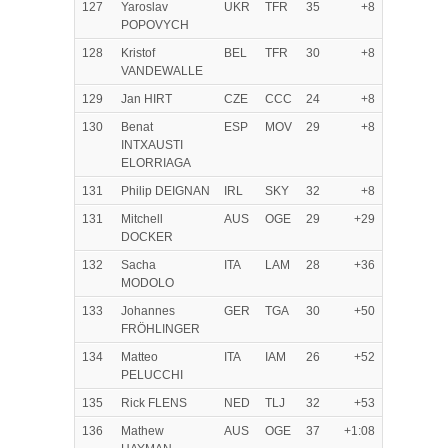
127
Yaroslav
UKR
TFR
35
+8
POPOVYCH
128
Kristof
BEL
TFR
30
+8
VANDEWALLE
129
Jan HIRT
CZE
CCC
24
+8
130
Benat
ESP
MOV
29
+8
INTXAUSTI
ELORRIAGA
131
Philip DEIGNAN
IRL
SKY
32
+8
131
Mitchell
AUS
OGE
29
+29
DOCKER
132
Sacha
ITA
LAM
28
+36
MODOLO
133
Johannes
GER
TGA
30
+50
FRÖHLINGER
134
Matteo
ITA
IAM
26
+52
PELUCCHI
135
Rick FLENS
NED
TLJ
32
+53
136
Mathew
AUS
OGE
37
+1:08