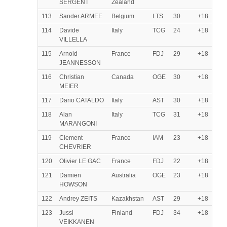
SERGENT
Zealand
113
Sander ARMEE
Belgium
LTS
30
+18
114
Davide
Italy
TCG
24
+18
VILLELLA
115
Arnold
France
FDJ
29
+18
JEANNESSON
116
Christian
Canada
OGE
30
+18
MEIER
117
Dario CATALDO
Italy
AST
30
+18
118
Alan
Italy
TCG
31
+18
MARANGONI
119
Clement
France
IAM
23
+18
CHEVRIER
120
Olivier LE GAC
France
FDJ
22
+18
121
Damien
Australia
OGE
23
+18
HOWSON
122
Andrey ZEITS
Kazakhstan
AST
29
+18
123
Jussi
Finland
FDJ
34
+18
VEIKKANEN