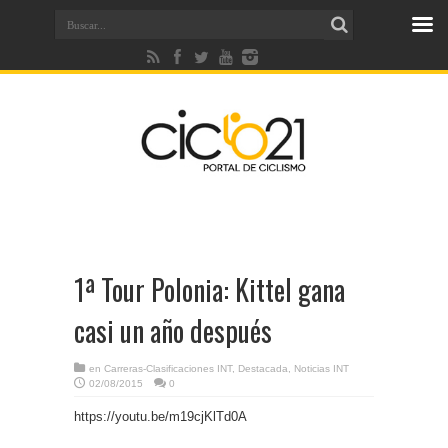
1ª Tour Polonia: Kittel gana
casi un año después
en
Carreras-Clasificaciones INT
,
Destacada
,
Noticias INT
02/08/2015
0
https://youtu.be/m19cjKlTd0A