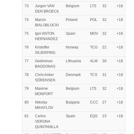
73
Jurgen VAN
Belgium
LTS
32
+18
DEN BROECK
74
Marcin
Poland
POL
32
+18
BIALOBLOCKI
75
Igor ANTON
Spain
MOV
32
+18
HERNANDEZ
76
Kristoffer
Norway
TCG
22
+18
SKJERPING
77
Gediminas
Lithuania
ALM
30
+18
BAGDONAS
78
Chris Anker
Denmark
TCS
31
+18
SÖRENSEN
79
Maxime
Belgium
LTS
32
+18
MONFORT
80
Nikolay
Bulgaria
CCC
27
+18
MIHAYLOV
81
Carlos
Spain
EQS
23
+18
VERONA
QUINTANILLA