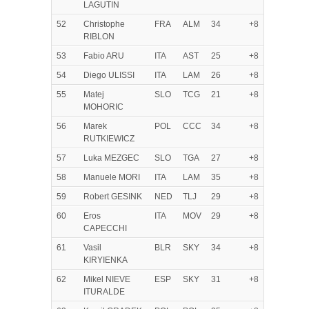
LAGUTIN
52
Christophe
FRA
ALM
34
+8
RIBLON
53
Fabio ARU
ITA
AST
25
+8
54
Diego ULISSI
ITA
LAM
26
+8
55
Matej
SLO
TCG
21
+8
MOHORIC
56
Marek
POL
CCC
34
+8
RUTKIEWICZ
57
Luka MEZGEC
SLO
TGA
27
+8
58
Manuele MORI
ITA
LAM
35
+8
59
Robert GESINK
NED
TLJ
29
+8
60
Eros
ITA
MOV
29
+8
CAPECCHI
61
Vasil
BLR
SKY
34
+8
KIRYIENKA
62
Mikel NIEVE
ESP
SKY
31
+8
ITURALDE