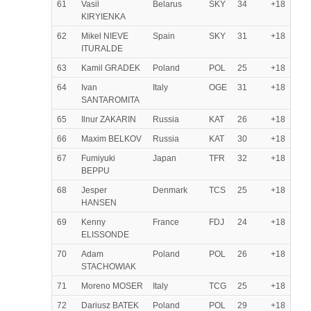
61
Vasil
Belarus
SKY
34
+18
KIRYIENKA
62
Mikel NIEVE
Spain
SKY
31
+18
ITURALDE
63
Kamil GRADEK
Poland
POL
25
+18
64
Ivan
Italy
OGE
31
+18
SANTAROMITA
65
Ilnur ZAKARIN
Russia
KAT
26
+18
66
Maxim BELKOV
Russia
KAT
30
+18
67
Fumiyuki
Japan
TFR
32
+18
BEPPU
68
Jesper
Denmark
TCS
25
+18
HANSEN
69
Kenny
France
FDJ
24
+18
ELISSONDE
70
Adam
Poland
POL
26
+18
STACHOWIAK
71
Moreno MOSER
Italy
TCG
25
+18
72
Dariusz BATEK
Poland
POL
29
+18