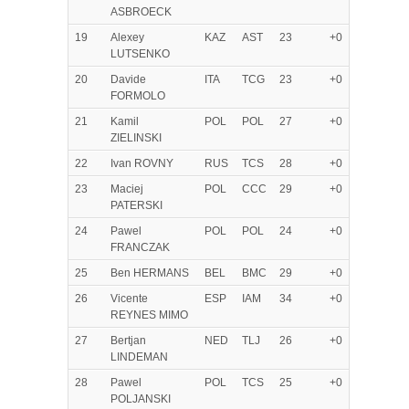
ASBROECK
19
Alexey
KAZ
AST
23
+0
LUTSENKO
20
Davide
ITA
TCG
23
+0
FORMOLO
21
Kamil
POL
POL
27
+0
ZIELINSKI
22
Ivan ROVNY
RUS
TCS
28
+0
23
Maciej
POL
CCC
29
+0
PATERSKI
24
Pawel
POL
POL
24
+0
FRANCZAK
25
Ben HERMANS
BEL
BMC
29
+0
26
Vicente
ESP
IAM
34
+0
REYNES MIMO
27
Bertjan
NED
TLJ
26
+0
LINDEMAN
28
Pawel
POL
TCS
25
+0
POLJANSKI