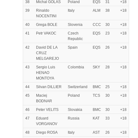
38
Michal GOLAS
Poland
EQS
31
+18
39
Rinaldo
Italy
ALM
38
+18
NOCENTINI
40
Grega BOLE
Slovenia
CCC
30
+18
41
Petr VAKOC
Czech
EQS
23
+18
Republic
42
David DE LA
Spain
EQS
26
+18
CRUZ
MELGAREJO
43
Sergio Luis
Colombia
SKY
28
+18
HENAO
MONTOYA
44
Silvan DILLIER
Switzerland
BMC
25
+18
45
Maciej
Poland
TCS
30
+18
BODNAR
46
Peter VELITS
Slovakia
BMC
30
+18
47
Eduard
Russia
KAT
33
+18
VORGANOV
48
Diego ROSA
Italy
AST
26
+18