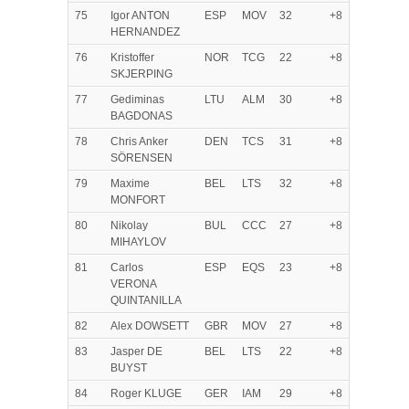
75
Igor ANTON
ESP
MOV
32
+8
HERNANDEZ
76
Kristoffer
NOR
TCG
22
+8
SKJERPING
77
Gediminas
LTU
ALM
30
+8
BAGDONAS
78
Chris Anker
DEN
TCS
31
+8
SÖRENSEN
79
Maxime
BEL
LTS
32
+8
MONFORT
80
Nikolay
BUL
CCC
27
+8
MIHAYLOV
81
Carlos
ESP
EQS
23
+8
VERONA
QUINTANILLA
82
Alex DOWSETT
GBR
MOV
27
+8
83
Jasper DE
BEL
LTS
22
+8
BUYST
84
Roger KLUGE
GER
IAM
29
+8