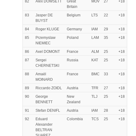
82
Alex DOWSETT
Great
MOV
27
+18
Britain
83
Jasper DE
Belgium
LTS
22
+18
BUYST
84
Roger KLUGE
Germany
IAM
29
+18
85
Przemyslaw
Poland
LAM
35
+18
NIEMIEC
86
Axel DOMONT
France
ALM
25
+18
87
Sergei
Russia
KAT
25
+18
CHERNETSKI
88
Amaël
France
BMC
33
+18
MOINARD
89
Riccardo ZOIDL
Austria
TFR
27
+18
90
George
New
TLJ
25
+18
BENNETT
Zealand
91
Stefan DENIFL
Austria
IAM
28
+18
92
Eduard
Colombia
TCS
25
+18
Alexander
BELTRAN
SUAREZ