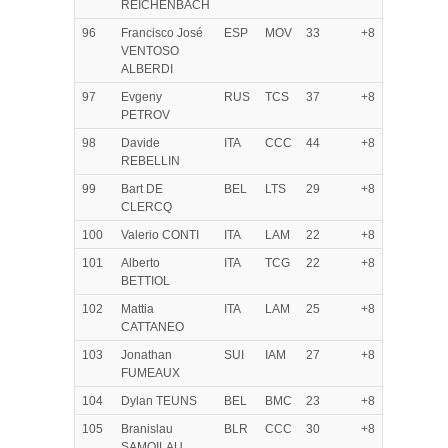
REICHENBACH
96
Francisco José
ESP
MOV
33
+8
VENTOSO
ALBERDI
97
Evgeny
RUS
TCS
37
+8
PETROV
98
Davide
ITA
CCC
44
+8
REBELLIN
99
Bart DE
BEL
LTS
29
+8
CLERCQ
100
Valerio CONTI
ITA
LAM
22
+8
101
Alberto
ITA
TCG
22
+8
BETTIOL
102
Mattia
ITA
LAM
25
+8
CATTANEO
103
Jonathan
SUI
IAM
27
+8
FUMEAUX
104
Dylan TEUNS
BEL
BMC
23
+8
105
Branislau
BLR
CCC
30
+8
SAMOILAU