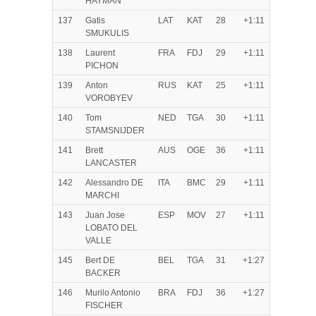
HAYMAN
137
Gatis
LAT
KAT
28
+1:11
SMUKULIS
138
Laurent
FRA
FDJ
29
+1:11
PICHON
139
Anton
RUS
KAT
25
+1:11
VOROBYEV
140
Tom
NED
TGA
30
+1:11
STAMSNIJDER
141
Brett
AUS
OGE
36
+1:11
LANCASTER
142
Alessandro DE
ITA
BMC
29
+1:11
MARCHI
143
Juan Jose
ESP
MOV
27
+1:11
LOBATO DEL
VALLE
145
Bert DE
BEL
TGA
31
+1:27
BACKER
146
Murilo Antonio
BRA
FDJ
36
+1:27
FISCHER