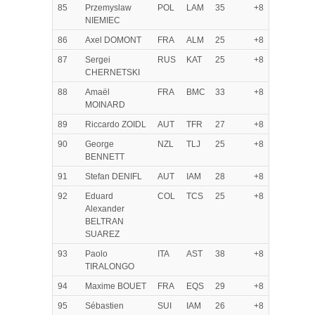
85
Przemyslaw
POL
LAM
35
+8
NIEMIEC
86
Axel DOMONT
FRA
ALM
25
+8
87
Sergei
RUS
KAT
25
+8
CHERNETSKI
88
Amaël
FRA
BMC
33
+8
MOINARD
89
Riccardo ZOIDL
AUT
TFR
27
+8
90
George
NZL
TLJ
25
+8
BENNETT
91
Stefan DENIFL
AUT
IAM
28
+8
92
Eduard
COL
TCS
25
+8
Alexander
BELTRAN
SUAREZ
93
Paolo
ITA
AST
38
+8
TIRALONGO
94
Maxime BOUET
FRA
EQS
29
+8
95
Sébastien
SUI
IAM
26
+8