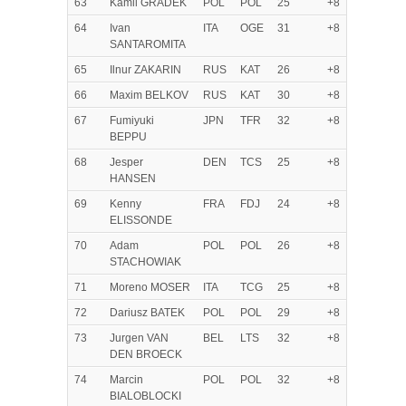
63
Kamil GRADEK
POL
POL
25
+8
64
Ivan
ITA
OGE
31
+8
SANTAROMITA
65
Ilnur ZAKARIN
RUS
KAT
26
+8
66
Maxim BELKOV
RUS
KAT
30
+8
67
Fumiyuki
JPN
TFR
32
+8
BEPPU
68
Jesper
DEN
TCS
25
+8
HANSEN
69
Kenny
FRA
FDJ
24
+8
ELISSONDE
70
Adam
POL
POL
26
+8
STACHOWIAK
71
Moreno MOSER
ITA
TCG
25
+8
72
Dariusz BATEK
POL
POL
29
+8
73
Jurgen VAN
BEL
LTS
32
+8
DEN BROECK
74
Marcin
POL
POL
32
+8
BIALOBLOCKI