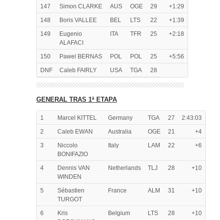
147
Simon CLARKE
AUS
OGE
29
+1:29
148
Boris VALLEE
BEL
LTS
22
+1:39
149
Eugenio
ITA
TFR
25
+2:18
ALAFACI
150
Pawel BERNAS
POL
POL
25
+5:56
DNF
Caleb FAIRLY
USA
TGA
28
GENERAL TRAS 1ª ETAPA
1
Marcel KITTEL
Germany
TGA
27
2:43:03
2
Caleb EWAN
Australia
OGE
21
+4
3
Niccolo
Italy
LAM
22
+6
BONIFAZIO
4
Dennis VAN
Netherlands
TLJ
28
+10
WINDEN
5
Sébastien
France
ALM
31
+10
TURGOT
6
Kris
Belgium
LTS
28
+10