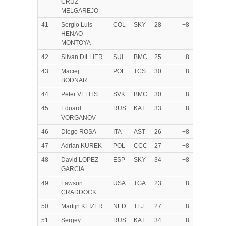
CRUZ
MELGAREJO
41
Sergio Luis
COL
SKY
28
+8
HENAO
MONTOYA
42
Silvan DILLIER
SUI
BMC
25
+8
43
Maciej
POL
TCS
30
+8
BODNAR
44
Peter VELITS
SVK
BMC
30
+8
45
Eduard
RUS
KAT
33
+8
VORGANOV
46
Diego ROSA
ITA
AST
26
+8
47
Adrian KUREK
POL
CCC
27
+8
48
David LOPEZ
ESP
SKY
34
+8
GARCIA
49
Lawson
USA
TGA
23
+8
CRADDOCK
50
Martijn KEIZER
NED
TLJ
27
+8
51
Sergey
RUS
KAT
34
+8