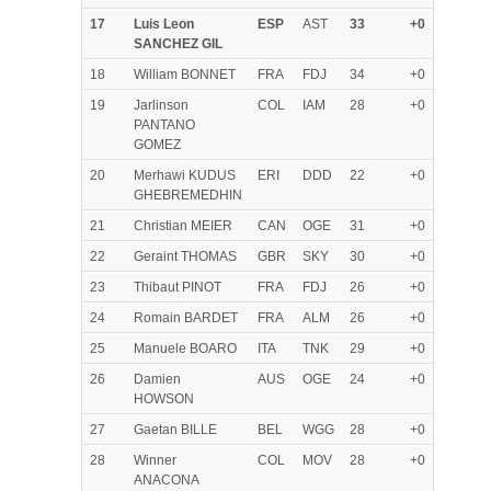
17
Luis Leon
ESP
AST
33
+0
SANCHEZ GIL
18
William BONNET
FRA
FDJ
34
+0
19
Jarlinson
COL
IAM
28
+0
PANTANO
GOMEZ
20
Merhawi KUDUS
ERI
DDD
22
+0
GHEBREMEDHIN
21
Christian MEIER
CAN
OGE
31
+0
22
Geraint THOMAS
GBR
SKY
30
+0
23
Thibaut PINOT
FRA
FDJ
26
+0
24
Romain BARDET
FRA
ALM
26
+0
25
Manuele BOARO
ITA
TNK
29
+0
26
Damien
AUS
OGE
24
+0
HOWSON
27
Gaetan BILLE
BEL
WGG
28
+0
28
Winner
COL
MOV
28
+0
ANACONA