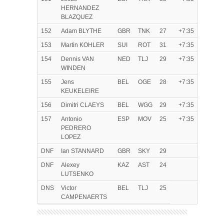
HERNANDEZ
BLAZQUEZ
152
Adam BLYTHE
GBR
TNK
27
+7:35
153
Martin KOHLER
SUI
ROT
31
+7:35
154
Dennis VAN
NED
TLJ
29
+7:35
WINDEN
155
Jens
BEL
OGE
28
+7:35
KEUKELEIRE
156
Dimitri CLAEYS
BEL
WGG
29
+7:35
157
Antonio
ESP
MOV
25
+7:35
PEDRERO
LOPEZ
DNF
Ian STANNARD
GBR
SKY
29
DNF
Alexey
KAZ
AST
24
LUTSENKO
DNS
Victor
BEL
TLJ
25
CAMPENAERTS