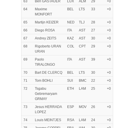
63
Ben GASTAUER
LUX
ALM
29
+0
64
Maxime
BEL
LTS
33
+0
MONFORT
65
Martijn KEIZER
NED
TLJ
28
+0
66
Diego ROSA
ITA
AST
27
+0
67
Andrey ZEITS
KAZ
AST
30
+0
68
Rigoberto URAN
COL
CPT
29
+0
URAN
69
Paolo
ITA
AST
39
+0
TIRALONGO
70
Bart DE CLERCQ
BEL
LTS
30
+0
71
Tom BOHLI
SUI
BMC
22
+0
72
Tsgabu
ETH
LAM
25
+0
Gebremaryam
GRMAY
73
Jesus HERRADA
ESP
MOV
26
+0
LOPEZ
74
Louis MEINTJES
RSA
LAM
24
+0