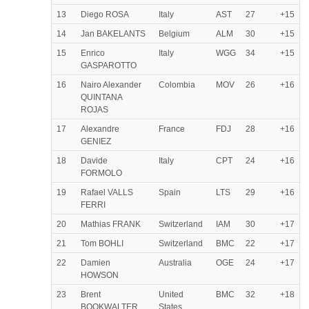
13
Diego ROSA
Italy
AST
27
+15
14
Jan BAKELANTS
Belgium
ALM
30
+15
15
Enrico
Italy
WGG
34
+15
GASPAROTTO
16
Nairo Alexander
Colombia
MOV
26
+16
QUINTANA
ROJAS
17
Alexandre
France
FDJ
28
+16
GENIEZ
18
Davide
Italy
CPT
24
+16
FORMOLO
19
Rafael VALLS
Spain
LTS
29
+16
FERRI
20
Mathias FRANK
Switzerland
IAM
30
+17
21
Tom BOHLI
Switzerland
BMC
22
+17
22
Damien
Australia
OGE
24
+17
HOWSON
23
Brent
United
BMC
32
+18
BOOKWALTER
States