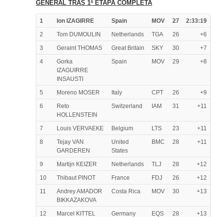
GENERAL TRAS 1ª ETAPA COMPLETA
1
Ion IZAGIRRE
Spain
MOV
27
2:33:19
2
Tom DUMOULIN
Netherlands
TGA
26
+6
3
Geraint THOMAS
Great Britain
SKY
30
+7
4
Gorka
Spain
MOV
29
+8
IZAGUIRRE
INSAUSTI
5
Moreno MOSER
Italy
CPT
26
+9
6
Reto
Switzerland
IAM
31
+11
HOLLENSTEIN
7
Louis VERVAEKE
Belgium
LTS
23
+11
8
Tejay VAN
United
BMC
28
+11
GARDEREN
States
9
Martijn KEIZER
Netherlands
TLJ
28
+12
10
Thibaut PINOT
France
FDJ
26
+12
11
Andrey AMADOR
Costa Rica
MOV
30
+13
BIKKAZAKOVA
12
Marcel KITTEL
Germany
EQS
28
+13