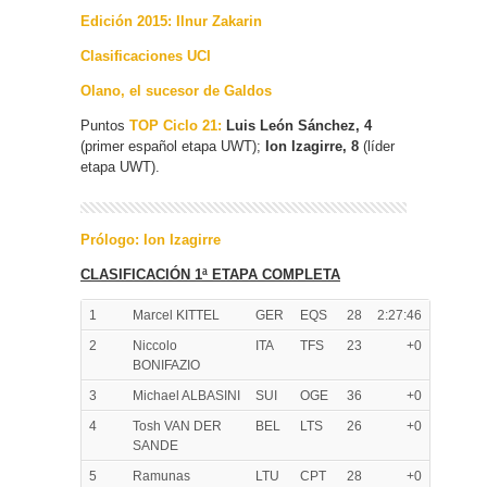
Edición 2015: Ilnur Zakarin
Clasificaciones UCI
Olano, el sucesor de Galdos
Puntos
TOP Ciclo 21:
Luis León Sánchez, 4
(primer español etapa UWT);
Ion Izagirre, 8
(líder
etapa UWT).
Prólogo: Ion Izagirre
CLASIFICACIÓN 1ª ETAPA COMPLETA
1
Marcel KITTEL
GER
EQS
28
2:27:46
2
Niccolo
ITA
TFS
23
+0
BONIFAZIO
3
Michael ALBASINI
SUI
OGE
36
+0
4
Tosh VAN DER
BEL
LTS
26
+0
SANDE
5
Ramunas
LTU
CPT
28
+0