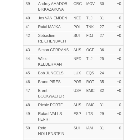
39
Andrey AMADOR
CRC
MOV
30
+0
BIKKAZAKOVA
40
Jos VAN EMDEN
NED
TLJ
31
+0
41
Rafal MAJKA
POL
TNK
27
+0
42
Sébastien
SUI
FDJ
27
+0
REICHENBACH
43
Simon GERRANS
AUS
OGE
36
+0
44
Wilco
NED
TLJ
25
+0
KELDERMAN
45
Bob JUNGELS
LUX
EQS
24
+0
46
Bruno PIRES
POR
ROT
35
+0
47
Brent
USA
BMC
32
+0
BOOKWALTER
48
Richie PORTE
AUS
BMC
31
+0
49
Rafael VALLS
ESP
LTS
29
+0
FERRI
50
Reto
SUI
IAM
31
+0
HOLLENSTEIN