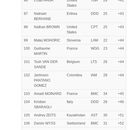
96
Chad HAGA
United
TGA
28
+41
States
97
Natnael
Eritrea
DDD
25
+43
BERHANE
98
Nathan BROWN
United
CPT
25
+43
States
99
Matej MOHORIC
Slovenia
LAM
22
+44
100
Guillaume
France
WGG
23
+44
MARTIN
101
Tosh VAN DER
Belgium
LTS
26
+44
SANDE
102
Jarlinson
Colombia
IAM
28
+44
PANTANO
GOMEZ
103
Amaël MOINARD
France
BMC
34
+45
104
Kristian
Italy
DDD
26
+46
SBARAGLI
105
Andrey ZEITS
Kazakhstan
AST
30
+51
106
Danilo WYSS
Switzerland
BMC
31
+52