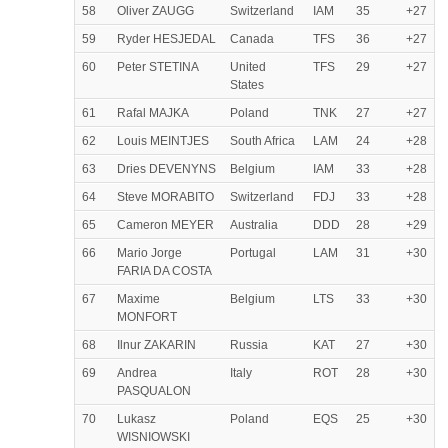
58
Oliver ZAUGG
Switzerland
IAM
35
+27
59
Ryder HESJEDAL
Canada
TFS
36
+27
60
Peter STETINA
United
TFS
29
+27
States
61
Rafal MAJKA
Poland
TNK
27
+27
62
Louis MEINTJES
South Africa
LAM
24
+28
63
Dries DEVENYNS
Belgium
IAM
33
+28
64
Steve MORABITO
Switzerland
FDJ
33
+28
65
Cameron MEYER
Australia
DDD
28
+29
66
Mario Jorge
Portugal
LAM
31
+30
FARIA DA COSTA
67
Maxime
Belgium
LTS
33
+30
MONFORT
68
Ilnur ZAKARIN
Russia
KAT
27
+30
69
Andrea
Italy
ROT
28
+30
PASQUALON
70
Lukasz
Poland
EQS
25
+30
WISNIOWSKI