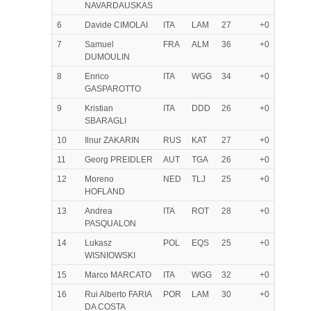
NAVARDAUSKAS
6
Davide CIMOLAI
ITA
LAM
27
+0
7
Samuel
FRA
ALM
36
+0
DUMOULIN
8
Enrico
ITA
WGG
34
+0
GASPAROTTO
9
Kristian
ITA
DDD
26
+0
SBARAGLI
10
Ilnur ZAKARIN
RUS
KAT
27
+0
11
Georg PREIDLER
AUT
TGA
26
+0
12
Moreno
NED
TLJ
25
+0
HOFLAND
13
Andrea
ITA
ROT
28
+0
PASQUALON
14
Lukasz
POL
EQS
25
+0
WISNIOWSKI
15
Marco MARCATO
ITA
WGG
32
+0
16
Rui Alberto FARIA
POR
LAM
30
+0
DA COSTA