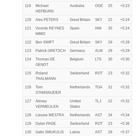
119
Michael
Australia
OGE
25
+5:23
HEPBURN
120
Alex PETERS
Great Britain
SKY
22
+5:24
121
Vicente REYNES
Spain
IAM
35
+5:24
MIMO
122
Ben SWIFT
Great Britain
SKY
29
+5:28
123
Patrick GRETSCH
Germany
ALM
29
+5:29
124
Thomas DE
Belgium
LTS
30
+5:30
GENDT
125
Roland
Switzerland
ROT
23
+5:32
THALMANN
126
Tom
Netherlands
TGA
31
+5:32
STAMSNIJDER
127
Alexey
United
TLJ
22
+5:32
VERMEULEN
States
128
Lieuwe WESTRA
Netherlands
AST
34
+5:34
129
Dylan PAGE
Switzerland
ROT
23
+5:36
130
Gatis SMUKULIS
Latvia
AST
29
+5:37