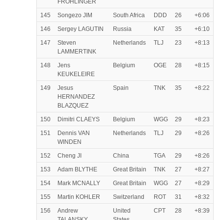
FRÖHLINGER
145
Songezo JIM
South Africa
DDD
26
+6:06
146
Sergey LAGUTIN
Russia
KAT
35
+6:10
147
Steven
Netherlands
TLJ
23
+8:13
LAMMERTINK
148
Jens
Belgium
OGE
28
+8:15
KEUKELEIRE
149
Jesus
Spain
TNK
35
+8:22
HERNANDEZ
BLAZQUEZ
150
Dimitri CLAEYS
Belgium
WGG
29
+8:23
151
Dennis VAN
Netherlands
TLJ
29
+8:26
WINDEN
152
Cheng JI
China
TGA
29
+8:26
153
Adam BLYTHE
Great Britain
TNK
27
+8:27
154
Mark MCNALLY
Great Britain
WGG
27
+8:29
155
Martin KOHLER
Switzerland
ROT
31
+8:32
156
Andrew
United
CPT
28
+8:39
TALANSKY
States