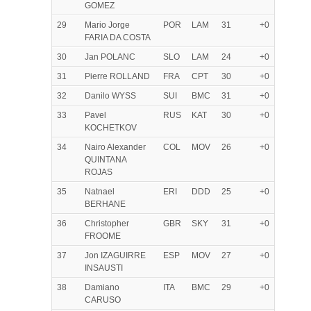
GOMEZ
29
Mario Jorge
POR
LAM
31
+0
FARIA DA COSTA
30
Jan POLANC
SLO
LAM
24
+0
31
Pierre ROLLAND
FRA
CPT
30
+0
32
Danilo WYSS
SUI
BMC
31
+0
33
Pavel
RUS
KAT
30
+0
KOCHETKOV
34
Nairo Alexander
COL
MOV
26
+0
QUINTANA
ROJAS
35
Natnael
ERI
DDD
25
+0
BERHANE
36
Christopher
GBR
SKY
31
+0
FROOME
37
Jon IZAGUIRRE
ESP
MOV
27
+0
INSAUSTI
38
Damiano
ITA
BMC
29
+0
CARUSO