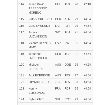
114
Julian David
COL
TFS
28
+2:10
ARREDONDO
MORENO
115
Patrick GRETSCH
GER
ALM
29
+4:54
116
Gatis SMUKULIS
LAT
AST
29
+4:54
117
Tobias
SWE
TGA
25
+4:54
LUDVIGSSON
118
Vicente REYNES
ESP
IAM
35
+4:54
MIMO
119
Johannes
GER
TGA
31
+4:54
FRÖHLINGER
120
Michael
AUS
OGE
25
+4:54
HEPBURN
121
Jack BOBRIDGE
AUS
TFS
27
+4:54
122
Fumiyuki BEPPU
JPN
TFS
33
+4:54
123
Kenny
FRA
FDJ
25
+4:54
ELISSONDE
124
Dylan PAGE
SUI
ROT
23
+4:54