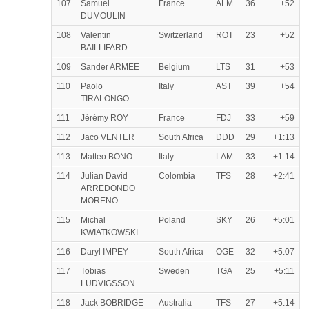
107
Samuel
France
ALM
36
+52
DUMOULIN
108
Valentin
Switzerland
ROT
23
+52
BAILLIFARD
109
Sander ARMEE
Belgium
LTS
31
+53
110
Paolo
Italy
AST
39
+54
TIRALONGO
111
Jérémy ROY
France
FDJ
33
+59
112
Jaco VENTER
South Africa
DDD
29
+1:13
113
Matteo BONO
Italy
LAM
33
+1:14
114
Julian David
Colombia
TFS
28
+2:41
ARREDONDO
MORENO
115
Michal
Poland
SKY
26
+5:01
KWIATKOWSKI
116
Daryl IMPEY
South Africa
OGE
32
+5:07
117
Tobias
Sweden
TGA
25
+5:11
LUDVIGSSON
118
Jack BOBRIDGE
Australia
TFS
27
+5:14