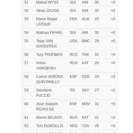
51
Marcel WYSS
SUI
IAM
30
+0
52
Oliver ZAUGG
SUI
IAM
35
+0
53
Pierre-Roger
FRA
ALM
23
+0
LATOUR
54
Mathias FRANK
SUI
IAM
30
+0
55
Tejay VAN
USA
BMC
28
+0
GARDEREN
56
Yury TROFIMOV
RUS
TNK
32
+0
57
Anton
RUS
KAT
26
+0
VOROBYEV
58
Carlos VERONA
ESP
EQS
24
+0
QUINTANILLA
59
Salvatore
ITA
SKY
27
+0
PUCCIO
60
Jose Joaquin
ESP
MOV
31
+0
ROJAS GIL
61
Maxim BELKOV
RUS
KAT
31
+0
62
Tom DUMOULIN
NED
TGA
26
+0