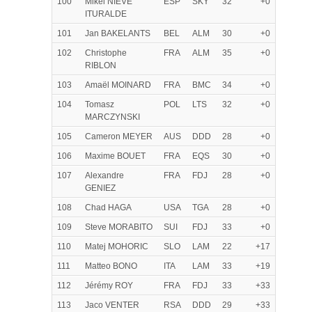
100
Mikel NIEVE
ESP
SKY
32
+0
ITURALDE
101
Jan BAKELANTS
BEL
ALM
30
+0
102
Christophe
FRA
ALM
35
+0
RIBLON
103
Amaël MOINARD
FRA
BMC
34
+0
104
Tomasz
POL
LTS
32
+0
MARCZYNSKI
105
Cameron MEYER
AUS
DDD
28
+0
106
Maxime BOUET
FRA
EQS
30
+0
107
Alexandre
FRA
FDJ
28
+0
GENIEZ
108
Chad HAGA
USA
TGA
28
+0
109
Steve MORABITO
SUI
FDJ
33
+0
110
Matej MOHORIC
SLO
LAM
22
+17
111
Matteo BONO
ITA
LAM
33
+19
112
Jérémy ROY
FRA
FDJ
33
+33
113
Jaco VENTER
RSA
DDD
29
+33