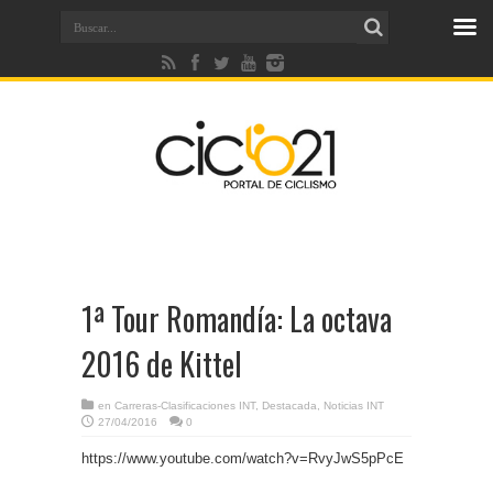
1ª Tour Romandía: La octava
2016 de Kittel
en
Carreras-Clasificaciones INT
,
Destacada
,
Noticias INT
27/04/2016
0
https://www.youtube.com/watch?v=RvyJwS5pPcE