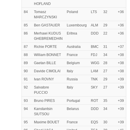
HOFLAND
84
Tomasz
Poland
LTS
32
+36
MARCZYNSKI
85
Ben GASTAUER
Luxembourg
ALM
29
+36
86
Merhawi KUDUS
Eritrea
DDD
22
+36
GHEBREMEDHIN
87
Richie PORTE
Australia
BMC
31
+37
88
William BONNET
France
FDJ
34
+38
89
Gaetan BILLE
Belgium
WGG
28
+38
90
Davide CIMOLAI
Italy
LAM
27
+38
91
Ivan ROVNY
Russia
TNK
29
+39
92
Salvatore
Italy
SKY
27
+39
PUCCIO
93
Bruno PIRES
Portugal
ROT
35
+39
94
Kanstantsin
Belarus
DDD
34
+39
SIUTSOU
95
Maxime BOUET
France
EQS
30
+39