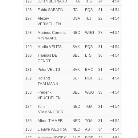
125
Julien BERNARD
FRA
TFS
24
+4:54
126
Fabio SABATINI
ITA
EQS
31
+4:54
127
Alexey
USA
TLJ
22
+4:54
VERMEULEN
128
Marinus Cornelis
NED
WGG
27
+4:54
MINNAARD
129
Martin VELITS
SVK
EQS
31
+4:54
130
Thomas DE
BEL
LTS
30
+4:54
GENDT
131
Peter VELITS
SVK
BMC
31
+4:54
132
Roland
SUI
ROT
23
+4:54
THALMANN
133
Frederik
BEL
WGG
38
+4:54
VEUCHELEN
134
Tom
NED
TGA
31
+4:54
STAMSNIJDER
135
Albert TIMMER
NED
TGA
31
+4:54
136
Lieuwe WESTRA
NED
AST
34
+4:54