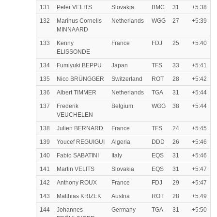
131
Peter VELITS
Slovakia
BMC
31
+5:38
132
Marinus Cornelis
Netherlands
WGG
27
+5:39
MINNAARD
133
Kenny
France
FDJ
25
+5:40
ELISSONDE
134
Fumiyuki BEPPU
Japan
TFS
33
+5:41
135
Nico BRÜNGGER
Switzerland
ROT
28
+5:42
136
Albert TIMMER
Netherlands
TGA
31
+5:44
137
Frederik
Belgium
WGG
38
+5:44
VEUCHELEN
138
Julien BERNARD
France
TFS
24
+5:45
139
Youcef REGUIGUI
Algeria
DDD
26
+5:46
140
Fabio SABATINI
Italy
EQS
31
+5:46
141
Martin VELITS
Slovakia
EQS
31
+5:47
142
Anthony ROUX
France
FDJ
29
+5:47
143
Matthias KRIZEK
Austria
ROT
28
+5:49
144
Johannes
Germany
TGA
31
+5:50