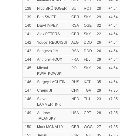
137
Matthias KRIZEK
AUT
ROT
28
+4:54
138
Nico BRÜNGGER
SUI
ROT
28
+4:54
139
Ben SWIFT
GBR
SKY
29
+4:54
140
Daryl IMPEY
RSA
OGE
32
+4:54
141
Alex PETERS
GBR
SKY
22
+4:54
142
Youcef REGUIGUI
ALG
DDD
26
+4:54
143
Songezo JIM
RSA
DDD
26
+4:54
144
Anthony ROUX
FRA
FDJ
29
+4:54
145
Michal
POL
SKY
26
+4:54
KWIATKOWSKI
146
Sergey LAGUTIN
RUS
KAT
35
+4:54
147
Cheng JI
CHN
TGA
29
+7:35
148
Steven
NED
TLJ
23
+7:35
LAMMERTINK
149
Andrew
USA
CPT
28
+7:35
TALANSKY
150
Mark MCNALLY
GBR
WGG
27
+7:35
151
Jesus
ESP
TNK
35
+7:35