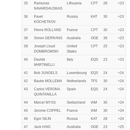
35
Ramunas
Lithuania
CPT
28
+23
NAVARDAUSKAS
36
Pavel
Russia
KAT
30
+23
KOCHETKOV
37
Pierre ROLLAND
France
CPT
30
+23
38
Simon GERRANS
Australia
OGE
36
+23
39
Joseph Lloyd
United
CPT
25
+23
DOMBROWSKI
States
40
Davide
Italy
EQS
23
+23
MARTINELLI
41
Bob JUNGELS
Luxembourg
EQS
24
+24
42
Bauke MOLLEMA
Netherlands
TFS
30
+24
43
Carlos VERONA
Spain
EQS
24
+24
QUINTANILLA
44
Marcel WYSS
Switzerland
IAM
30
+24
45
Jerome COPPEL
France
IAM
30
+24
46
Egor SILIN
Russia
KAT
28
+24
47
Jack HAIG
Australia
OGE
23
+25