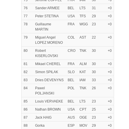
75
Jerome COPPEL
FRA
IAM
30
+0
76
Sander ARMEE
BEL
LTS
31
+0
77
Peter STETINA
USA
TFS
29
+0
78
Guillaume
FRA
WGG
23
+0
MARTIN
79
Miguel Angel
COL
AST
22
+0
LOPEZ MORENO
80
Robert
CRO
TNK
30
+0
KISERLOVSKI
81
Mikael CHEREL
FRA
ALM
30
+0
82
Simon SPILAK
SLO
KAT
30
+0
83
Dries DEVENYNS
BEL
IAM
33
+0
84
Pawel
POL
TNK
26
+0
POLJANSKI
85
Louis VERVAEKE
BEL
LTS
23
+0
86
Nathan BROWN
USA
CPT
25
+0
87
Jack HAIG
AUS
OGE
23
+0
88
Gorka
ESP
MOV
29
+0