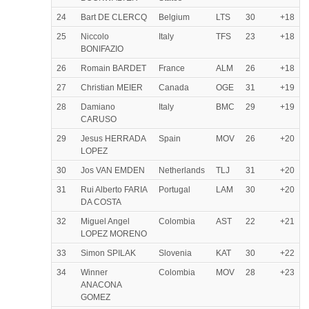
24
Bart DE CLERCQ
Belgium
LTS
30
+18
25
Niccolo
Italy
TFS
23
+18
BONIFAZIO
26
Romain BARDET
France
ALM
26
+18
27
Christian MEIER
Canada
OGE
31
+19
28
Damiano
Italy
BMC
29
+19
CARUSO
29
Jesus HERRADA
Spain
MOV
26
+20
LOPEZ
30
Jos VAN EMDEN
Netherlands
TLJ
31
+20
31
Rui Alberto FARIA
Portugal
LAM
30
+20
DA COSTA
32
Miguel Angel
Colombia
AST
22
+21
LOPEZ MORENO
33
Simon SPILAK
Slovenia
KAT
30
+22
34
Winner
Colombia
MOV
28
+23
ANACONA
GOMEZ