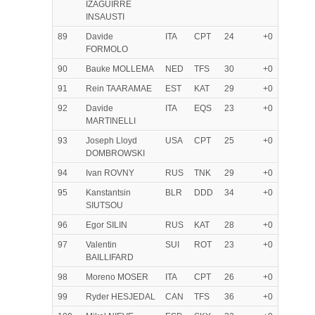
IZAGUIRRE
INSAUSTI
89
Davide
ITA
CPT
24
+0
FORMOLO
90
Bauke MOLLEMA
NED
TFS
30
+0
91
Rein TAARAMAE
EST
KAT
29
+0
92
Davide
ITA
EQS
23
+0
MARTINELLI
93
Joseph Lloyd
USA
CPT
25
+0
DOMBROWSKI
94
Ivan ROVNY
RUS
TNK
29
+0
95
Kanstantsin
BLR
DDD
34
+0
SIUTSOU
96
Egor SILIN
RUS
KAT
28
+0
97
Valentin
SUI
ROT
23
+0
BAILLIFARD
98
Moreno MOSER
ITA
CPT
26
+0
99
Ryder HESJEDAL
CAN
TFS
36
+0