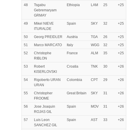
48
Tsgabu
Ethiopia
LAM
25
+25
Gebremaryam
GRMAY
49
Mikel NIEVE
Spain
SKY
32
+25
ITURALDE
50
Georg PREIDLER
Austria
TGA
26
+25
51
Marco MARCATO
Italy
WGG
32
+25
52
Christophe
France
ALM
35
+25
RIBLON
53
Robert
Croatia
TNK
30
+26
KISERLOVSKI
54
Rigoberto URAN
Colombia
CPT
29
+26
URAN
55
Christopher
Great Britain
SKY
31
+26
FROOME
56
Jose Joaquin
Spain
MOV
31
+26
ROJAS GIL
57
Luis Leon
Spain
AST
33
+26
SANCHEZ GIL