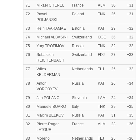
71
Mikael CHEREL
France
ALM
30
+31
72
Pawel
Poland
TNK
26
+31
POLJANSKI
73
Rein TAARAMAE
Estonia
KAT
29
+32
74
Michael ALBASINI
Switzerland
OGE
36
+32
75
Yury TROFIMOV
Russia
TNK
32
+33
76
Sébastien
Switzerland
FDJ
27
+33
REICHENBACH
77
Wilco
Netherlands
TLJ
25
+33
KELDERMAN
78
Anton
Russia
KAT
26
+34
VOROBYEV
79
Jan POLANC
Slovenia
LAM
24
+34
80
Manuele BOARO
Italy
TNK
29
+35
81
Maxim BELKOV
Russia
KAT
31
+35
82
Pierre-Roger
France
ALM
23
+36
LATOUR
83
Moreno
Netherlands
TLJ
25
+36