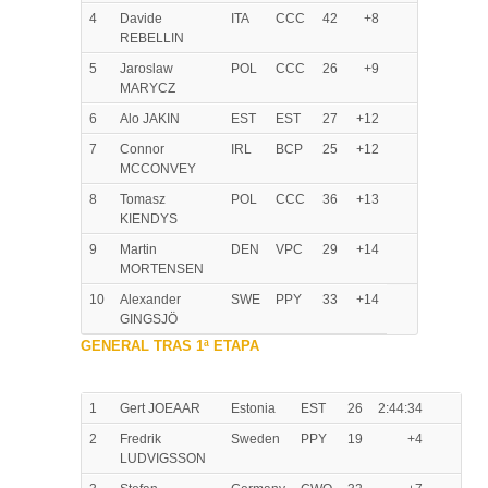
4
Davide
ITA
CCC
42
+8
REBELLIN
5
Jaroslaw
POL
CCC
26
+9
MARYCZ
6
Alo JAKIN
EST
EST
27
+12
7
Connor
IRL
BCP
25
+12
MCCONVEY
8
Tomasz
POL
CCC
36
+13
KIENDYS
9
Martin
DEN
VPC
29
+14
MORTENSEN
10
Alexander
SWE
PPY
33
+14
GINGSJÖ
GENERAL TRAS 1ª ETAPA
1
Gert JOEAAR
Estonia
EST
26
2:44:34
2
Fredrik
Sweden
PPY
19
+4
LUDVIGSSON