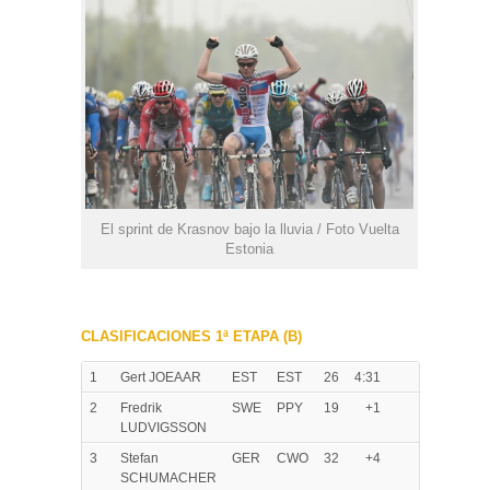
El sprint de Krasnov bajo la lluvia / Foto Vuelta
Estonia
CLASIFICACIONES 1ª ETAPA (B)
1
Gert JOEAAR
EST
EST
26
4:31
2
Fredrik
SWE
PPY
19
+1
LUDVIGSSON
3
Stefan
GER
CWO
32
+4
SCHUMACHER