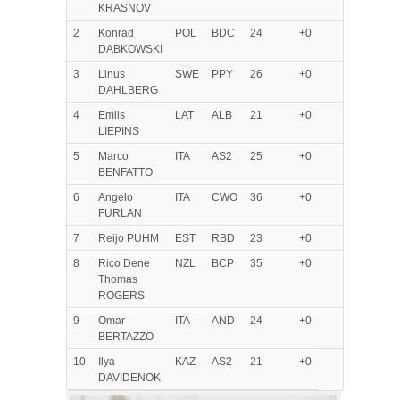
KRASNOV
2
Konrad
POL
BDC
24
+0
DABKOWSKI
3
Linus
SWE
PPY
26
+0
DAHLBERG
4
Emils
LAT
ALB
21
+0
LIEPINS
5
Marco
ITA
AS2
25
+0
BENFATTO
6
Angelo
ITA
CWO
36
+0
FURLAN
7
Reijo PUHM
EST
RBD
23
+0
8
Rico Dene
NZL
BCP
35
+0
Thomas
ROGERS
9
Omar
ITA
AND
24
+0
BERTAZZO
10
Ilya
KAZ
AS2
21
+0
DAVIDENOK