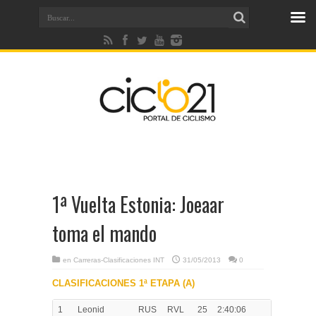
1ª Vuelta Estonia: Joeaar
toma el mando
en
Carreras-Clasificaciones INT
31/05/2013
0
CLASIFICACIONES 1ª ETAPA (A)
1
Leonid
RUS
RVL
25
2:40:06