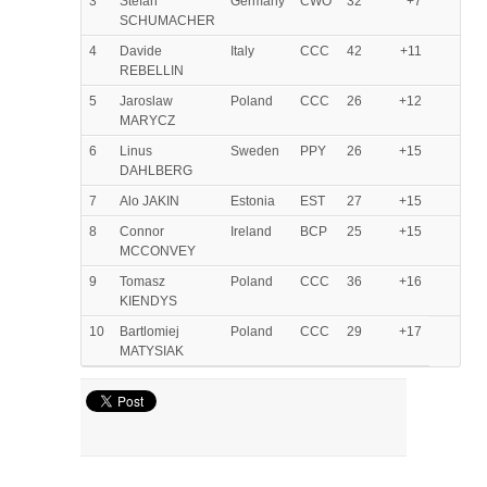
3
Stefan
Germany
CWO
32
+7
SCHUMACHER
4
Davide
Italy
CCC
42
+11
REBELLIN
5
Jaroslaw
Poland
CCC
26
+12
MARYCZ
6
Linus
Sweden
PPY
26
+15
DAHLBERG
7
Alo JAKIN
Estonia
EST
27
+15
8
Connor
Ireland
BCP
25
+15
MCCONVEY
9
Tomasz
Poland
CCC
36
+16
KIENDYS
10
Bartlomiej
Poland
CCC
29
+17
MATYSIAK