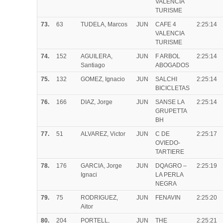
VALENCIA
TURISME
73.
63
TUDELA, Marcos
JUN
CAFE 4
2:25:14
VALENCIA
TURISME
74.
152
AGUILERA,
JUN
F ARBOL
2:25:14
Santiago
ABOGADOS
75.
132
GOMEZ, Ignacio
JUN
SALCHI
2:25:14
BICICLETAS
76.
166
DIAZ, Jorge
JUN
SANSE LA
2:25:14
GRUPETTA
BH
77.
51
ALVAREZ, Victor
JUN
C DE
2:25:17
OVIEDO-
TARTIERE
78.
176
GARCIA, Jorge
JUN
DQAGRO –
2:25:19
Ignaci
LA PERLA
NEGRA
79.
75
RODRIGUEZ,
JUN
FENAVIN
2:25:20
Aitor
80.
204
PORTELL,
JUN
THE
2:25:21