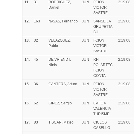
11.
31
RODRIGUEZ,
JUN
FCION
2:19:08
Daniel
VICTOR
SASTRE
12.
163
NAVAS, Fernando
JUN
SANSE LA
2:19:08
GRUPETTA
BH
13.
32
VELAZQUEZ,
JUN
FCION
2:19:08
Pablo
VICTOR
SASTRE
14.
45
DE VRIENDT,
JUN
RH
2:19:08
Niels
POLARTEC
FCION
CONTA
15.
36
CANTERA, Arturo
JUN
FCION
2:19:08
VICTOR
SASTRE
16.
62
GINEZ, Sergio
JUN
CAFE 4
2:19:08
VALENCIA
TURISME
17.
83
TISCAR, Mateo
JUN
CICLOS
2:19:08
CABELLO