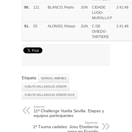
90.
121
BLANCO, Pedro
JUN
CIDADE
2:41:48
LUGO-
MURALLA P
91.
55
ALONSO, Pelayo
JUN
C DE
2:41:48
OVIEDO-
TARTIERE
Etiqueta:
SERGIO JIMÉNEZ
VUELTA VALLADOLID JÚNIOR
VUELTA VALLADOLID JÚNIOR 2016
Anterior:
11ª Challenge Vuelta Sevilla: Etapas y
equipos participantes
Siguiente:
1ª Txuma cadetes: Josu Etxeberria
gana en Erandio