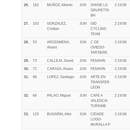
26.
162
MUÑOZ, Alberto
JUN
SANSE LA
2:19:08
GRUPETTA
BH
27.
103
GONZALEZ,
JUN
OID
2:19:08
Cristian
CYCLING
TEAM
28.
53
AROZAMENA,
JUN
C DE
2:19:08
Alvaro
OVIEDO-
TARTIERE
29.
73
CALLEJA, David
JUN
FENAVIN
2:19:08
30.
72
CARASA, Alvaro
JUN
FENAVIN
2:19:08
31.
96
LOPEZ, Santiago
JUN
ARTE EN
2:19:08
TRANSFER
LEON
32.
66
PALAO, Miguel
JUN
CAFE 4
2:19:08
VALENCIA
TURISME
33.
125
BUGARIN, Aitor
JUN
CIDADE
2:19:08
LUGO-
MURALLA P