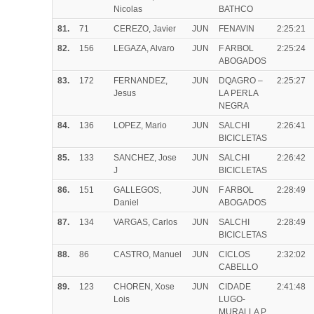
Nicolas
BATHCO
81.
71
CEREZO, Javier
JUN
FENAVIN
2:25:21
82.
156
LEGAZA, Alvaro
JUN
F ARBOL
2:25:24
ABOGADOS
83.
172
FERNANDEZ,
JUN
DQAGRO –
2:25:27
Jesus
LA PERLA
NEGRA
84.
136
LOPEZ, Mario
JUN
SALCHI
2:26:41
BICICLETAS
85.
133
SANCHEZ, Jose
JUN
SALCHI
2:26:42
J
BICICLETAS
86.
151
GALLEGOS,
JUN
F ARBOL
2:28:49
Daniel
ABOGADOS
87.
134
VARGAS, Carlos
JUN
SALCHI
2:28:49
BICICLETAS
88.
86
CASTRO, Manuel
JUN
CICLOS
2:32:02
CABELLO
89.
123
CHOREN, Xose
JUN
CIDADE
2:41:48
Lois
LUGO-
MURALLA P