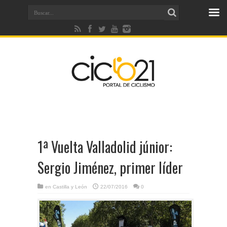
1ª Vuelta Valladolid júnior:
Sergio Jiménez, primer líder
en
Castilla y León
22/07/2016
0