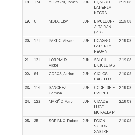
18.
174
ALBASINI, James
JUN
DQAGRO –
2:19:08
LA PERLA
NEGRA
19.
6
MOTA, Eloy
JUN
DIPULEON-
2:19:08
ALTAIRAN
(MIX)
20.
171
PARDO, Alvaro
JUN
DQAGRO –
2:19:08
LA PERLA
NEGRA
21.
131
LORRIAUX,
JUN
SALCHI
2:19:08
Victor
BICICLETAS
22.
84
COBOS, Adrian
JUN
CICLOS
2:19:08
CABELLO
23.
114
SANCHEZ,
JUN
CODELSE F
2:19:08
German
EVERET
24.
122
MARIÑO, Aaron
JUN
CIDADE
2:19:08
LUGO-
MURALLA P
25.
35
SORIANO, Ruben
JUN
FCION
2:19:08
VICTOR
SASTRE