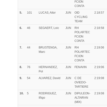
FCION
CONTA
5.
101
LUCAS, Aitor
JUN
OID
2:18:57
CYCLING
TEAM
6.
46
SEGAERT, Loic
JUN
RH
2:18:58
POLARTEC
FCION
CONTA
7.
44
BRUSTENGA,
JUN
RH
2:19:06
Marc
POLARTEC
FCION
CONTA
8.
76
HERNANDEZ,
JUN
FENAVIN
2:19:06
Pol
9.
54
ALVAREZ, David
JUN
C DE
2:19:08
OVIEDO-
TARTIERE
10.
5
RODRIGUEZ,
JUN
DIPULEON-
2:19:08
Iñigo
ALTAIRAN
(MIX)