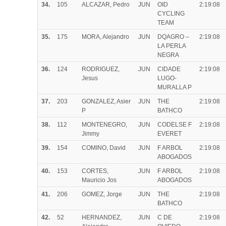
34.
105
ALCAZAR, Pedro
JUN
OID
2:19:08
CYCLING
TEAM
35.
175
MORA, Alejandro
JUN
DQAGRO –
2:19:08
LA PERLA
NEGRA
36.
124
RODRIGUEZ,
JUN
CIDADE
2:19:08
Jesus
LUGO-
MURALLA P
37.
203
GONZALEZ, Asier
JUN
THE
2:19:08
P
BATHCO
38.
112
MONTENEGRO,
JUN
CODELSE F
2:19:08
Jimmy
EVERET
39.
154
COMINO, David
JUN
F ARBOL
2:19:08
ABOGADOS
40.
153
CORTES,
JUN
F ARBOL
2:19:08
Mauricio Jos
ABOGADOS
41.
206
GOMEZ, Jorge
JUN
THE
2:19:08
BATHCO
42.
52
HERNANDEZ,
JUN
C DE
2:19:08