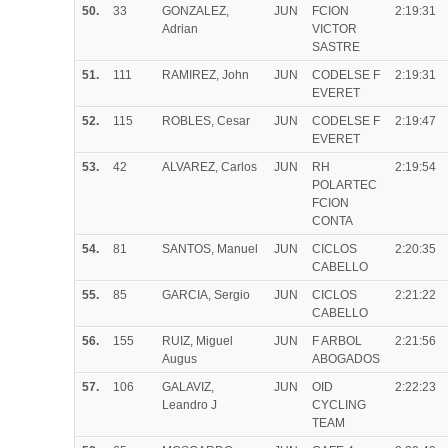
50.
33
GONZALEZ,
JUN
FCION
2:19:31
Adrian
VICTOR
SASTRE
51.
111
RAMIREZ, John
JUN
CODELSE F
2:19:31
EVERET
52.
115
ROBLES, Cesar
JUN
CODELSE F
2:19:47
EVERET
53.
42
ALVAREZ, Carlos
JUN
RH
2:19:54
POLARTEC
FCION
CONTA
54.
81
SANTOS, Manuel
JUN
CICLOS
2:20:35
CABELLO
55.
85
GARCIA, Sergio
JUN
CICLOS
2:21:22
CABELLO
56.
155
RUIZ, Miguel
JUN
F ARBOL
2:21:56
Augus
ABOGADOS
57.
106
GALAVIZ,
JUN
OID
2:22:23
Leandro J
CYCLING
TEAM