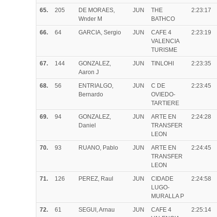
65.
205
DE MORAES,
JUN
THE
2:23:17
Wnder M
BATHCO
66.
64
GARCIA, Sergio
JUN
CAFE 4
2:23:19
VALENCIA
TURISME
67.
144
GONZALEZ,
JUN
TINLOHI
2:23:35
Aaron J
68.
56
ENTRIALGO,
JUN
C DE
2:23:45
Bernardo
OVIEDO-
TARTIERE
69.
94
GONZALEZ,
JUN
ARTE EN
2:24:28
Daniel
TRANSFER
LEON
70.
93
RUANO, Pablo
JUN
ARTE EN
2:24:45
TRANSFER
LEON
71.
126
PEREZ, Raul
JUN
CIDADE
2:24:58
LUGO-
MURALLA P
72.
61
SEGUI, Arnau
JUN
CAFE 4
2:25:14