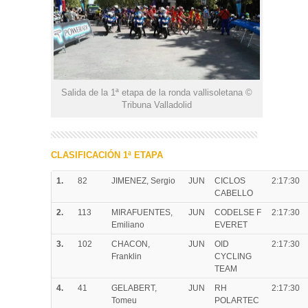
Salida de la 1ª etapa de la ronda vallisoletana ©
Tribuna Valladolid
CLASIFICACIÓN 1ª ETAPA
1.
82
JIMENEZ, Sergio
JUN
CICLOS
2:17:30
CABELLO
2.
113
MIRAFUENTES,
JUN
CODELSE F
2:17:30
Emiliano
EVERET
3.
102
CHACON,
JUN
OID
2:17:30
Franklin
CYCLING
TEAM
4.
41
GELABERT,
JUN
RH
2:17:30
Tomeu
POLARTEC