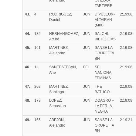
Alejandro
OVIEDO-
TARTIERE
43.
4
RODRIGUEZ,
JUN
DIPULEON-
2:19:08
Daniel
ALTAIRAN
(MIX)
44.
135
HERNANGOMEZ,
JUN
SALCHI
2:19:08
Arturo
BICICLETAS
45.
161
MARTINEZ,
JUN
SANSE LA
2:19:08
Alejandro
GRUPETTA
BH
46.
11
SANTESTEBAN,
FEL
SEL
2:19:08
Ane
NACIONA
FEMINAS
47.
202
MARTINEZ,
JUN
THE
2:19:08
Santiago
BATHCO
48.
173
LOPEZ,
JUN
DQAGRO –
2:19:08
Sebastian
LA PERLA
NEGRA
49.
165
ABEJON,
JUN
SANSE LA
2:19:21
Alejandro
GRUPETTA
BH