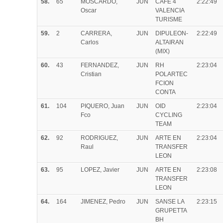
58.
65
MOSCARDO,
JUN
CAFE 4
2:22:49
Oscar
VALENCIA
TURISME
59.
2
CARRERA,
JUN
DIPULEON-
2:22:49
Carlos
ALTAIRAN
(MIX)
60.
43
FERNANDEZ,
JUN
RH
2:23:04
Cristian
POLARTEC
FCION
CONTA
61.
104
PIQUERO, Juan
JUN
OID
2:23:04
Fco
CYCLING
TEAM
62.
92
RODRIGUEZ,
JUN
ARTE EN
2:23:04
Raul
TRANSFER
LEON
63.
95
LOPEZ, Javier
JUN
ARTE EN
2:23:08
TRANSFER
LEON
64.
164
JIMENEZ, Pedro
JUN
SANSE LA
2:23:15
GRUPETTA
BH