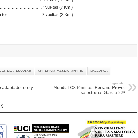
ines……………………….. ..7 vueltas (7 Km.)
cipiantes……………………. 2 vueltas (2 Km.)
E EN EDAT ESCOLAR
CRITÈRIUM PASSEIG MARÍTIM
MALLORCA
Siguiente:
 adaptado: oro y
Mundial CX féminas: Ferrand-Prevot
se estrena; García 22ª
OS