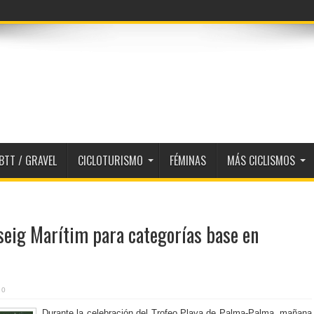
BTT / GRAVEL
CICLOTURISMO
FÉMINAS
MÁS CICLISMOS
seig Marítim para categorías base en
0
Durante la celebración del Trofeo Playa de Palma-Palma, mañana