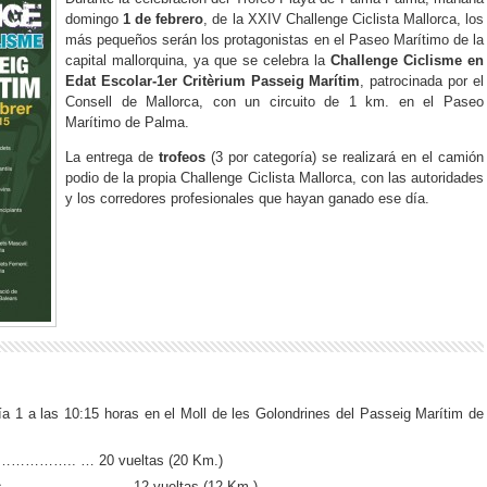
domingo
1 de febrero
, de la XXIV Challenge Ciclista Mallorca, los
más pequeños serán los protagonistas en el Paseo Marítimo de la
capital mallorquina, ya que se celebra la
Challenge Ciclisme en
Edat Escolar-1er Critèrium Passeig Marítim
, patrocinada por el
Consell de Mallorca, con un circuito de 1 km. en el Paseo
Marítimo de Palma.
La entrega de
trofeos
(3 por categoría) se realizará en el camión
podio de la propia Challenge Ciclista Mallorca, con las autoridades
y los corredores profesionales que hayan ganado ese día.
día 1 a las 10:15 horas en el Moll de les Golondrines del Passeig Marítim de
es…………….. … 20 vueltas (20 Km.)
ntiles ………………………12 vueltas (12 Km.)