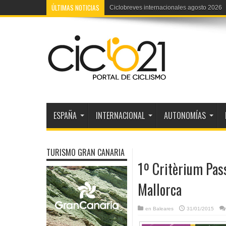
ÚLTIMAS NOTICIAS
Ciclobreves internacionales agosto 2026
ESPAÑA
INTERNACIONAL
AUTONOMÍAS
TURISMO GRAN CANARIA
1º Critèrium Pas
Mallorca
en
Baleares
31/01/2015