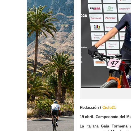
Redacción /
Ciclo21
19 abril. Campeonato del M
La italiana
Gaia Tormena
y