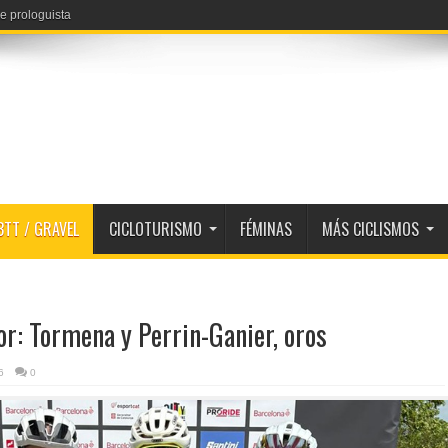
e prologuista
 Reusser y Niewiadoma
BTT / GRAVEL
CICLOTURISMO
FÉMINAS
MÁS CICLISMOS
r: Tormena y Perrin-Ganier, oros
6
0