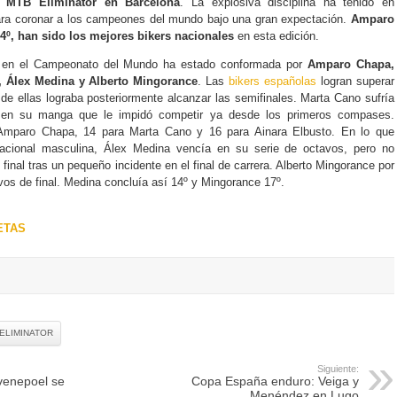
MTB Eliminator en Barcelona
. La explosiva disciplina ha tenido en
ara coronar a los campeones del mundo bajo una gran expectación.
Amparo
14º, han sido los mejores bikers nacionales
en esta edición.
en el Campeonato del Mundo ha estado conformada por
Amparo Chapa,
, Álex Medina y Alberto Mingorance
. Las
bikers españolas
logran superar
a de ellas lograba posteriormente alcanzar las semifinales. Marta Cano sufría
 en su manga que le impidó competir ya desde los primeros compases.
 Amparo Chapa, 14 para Marta Cano y 16 para Ainara Elbusto. En lo que
 nacional masculina, Álex Medina vencía en su serie de octavos, pero no
final tras un pequeño incidente en el final de carrera. Alberto Mingorance por
vos de final. Medina concluía así 14º y Mingorance 17º.
ETAS
ELIMINATOR
Siguiente:
venepoel se
Copa España enduro: Veiga y
Menéndez en Lugo