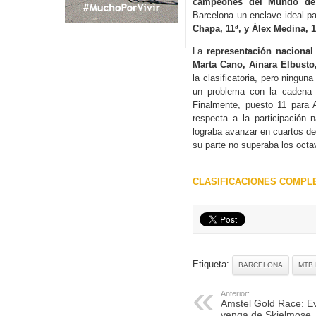
campeones del Mundo de 
Barcelona un enclave ideal p
Chapa, 11ª, y Álex Medina, 
La
representación nacional
Marta Cano, Ainara Elbusto
la clasificatoria, pero ningun
un problema con la cadena
Finalmente, puesto 11 para
respecta a la participación
lograba avanzar en cuartos de 
su parte no superaba los octa
CLASIFICACIONES COMPL
Etiqueta:
BARCELONA
MTB 
Anterior:
Amstel Gold Race: E
venga de Skjelmose