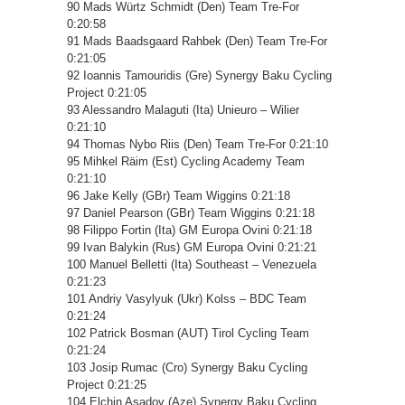
90 Mads Würtz Schmidt (Den) Team Tre-For
0:20:58
91 Mads Baadsgaard Rahbek (Den) Team Tre-For
0:21:05
92 Ioannis Tamouridis (Gre) Synergy Baku Cycling
Project 0:21:05
93 Alessandro Malaguti (Ita) Unieuro – Wilier
0:21:10
94 Thomas Nybo Riis (Den) Team Tre-For 0:21:10
95 Mihkel Räim (Est) Cycling Academy Team
0:21:10
96 Jake Kelly (GBr) Team Wiggins 0:21:18
97 Daniel Pearson (GBr) Team Wiggins 0:21:18
98 Filippo Fortin (Ita) GM Europa Ovini 0:21:18
99 Ivan Balykin (Rus) GM Europa Ovini 0:21:21
100 Manuel Belletti (Ita) Southeast – Venezuela
0:21:23
101 Andriy Vasylyuk (Ukr) Kolss – BDC Team
0:21:24
102 Patrick Bosman (AUT) Tirol Cycling Team
0:21:24
103 Josip Rumac (Cro) Synergy Baku Cycling
Project 0:21:25
104 Elchin Asadov (Aze) Synergy Baku Cycling