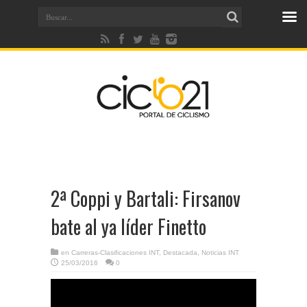
2ª Coppi y Bartali: Firsanov
bate al ya líder Finetto
en
Carreras-Clasificaciones INT
,
Destacada
,
Noticias INT
25/03/2016
0