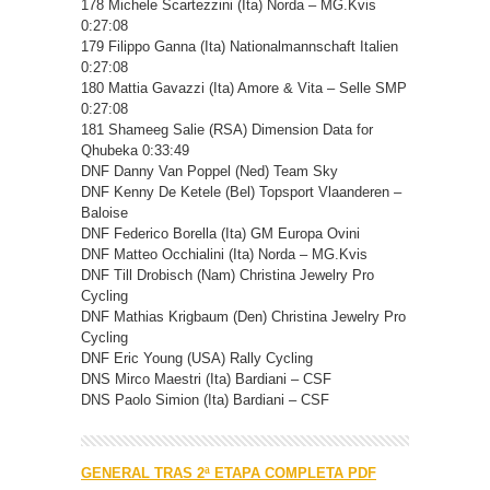
178 Michele Scartezzini (Ita) Norda – MG.Kvis
0:27:08
179 Filippo Ganna (Ita) Nationalmannschaft Italien
0:27:08
180 Mattia Gavazzi (Ita) Amore & Vita – Selle SMP
0:27:08
181 Shameeg Salie (RSA) Dimension Data for
Qhubeka 0:33:49
DNF Danny Van Poppel (Ned) Team Sky
DNF Kenny De Ketele (Bel) Topsport Vlaanderen –
Baloise
DNF Federico Borella (Ita) GM Europa Ovini
DNF Matteo Occhialini (Ita) Norda – MG.Kvis
DNF Till Drobisch (Nam) Christina Jewelry Pro
Cycling
DNF Mathias Krigbaum (Den) Christina Jewelry Pro
Cycling
DNF Eric Young (USA) Rally Cycling
DNS Mirco Maestri (Ita) Bardiani – CSF
DNS Paolo Simion (Ita) Bardiani – CSF
GENERAL TRAS 2ª ETAPA COMPLETA PDF