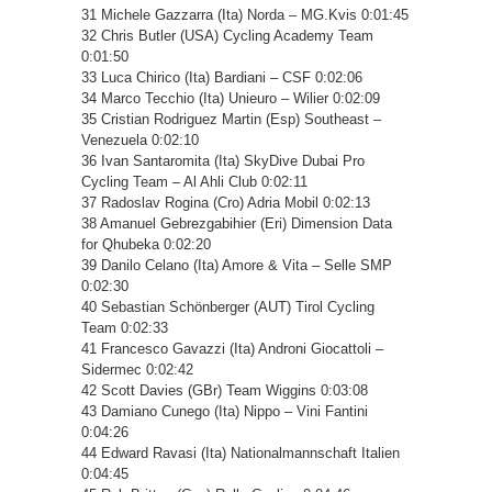
31 Michele Gazzarra (Ita) Norda – MG.Kvis 0:01:45
32 Chris Butler (USA) Cycling Academy Team
0:01:50
33 Luca Chirico (Ita) Bardiani – CSF 0:02:06
34 Marco Tecchio (Ita) Unieuro – Wilier 0:02:09
35 Cristian Rodriguez Martin (Esp) Southeast –
Venezuela 0:02:10
36 Ivan Santaromita (Ita) SkyDive Dubai Pro
Cycling Team – Al Ahli Club 0:02:11
37 Radoslav Rogina (Cro) Adria Mobil 0:02:13
38 Amanuel Gebrezgabihier (Eri) Dimension Data
for Qhubeka 0:02:20
39 Danilo Celano (Ita) Amore & Vita – Selle SMP
0:02:30
40 Sebastian Schönberger (AUT) Tirol Cycling
Team 0:02:33
41 Francesco Gavazzi (Ita) Androni Giocattoli –
Sidermec 0:02:42
42 Scott Davies (GBr) Team Wiggins 0:03:08
43 Damiano Cunego (Ita) Nippo – Vini Fantini
0:04:26
44 Edward Ravasi (Ita) Nationalmannschaft Italien
0:04:45