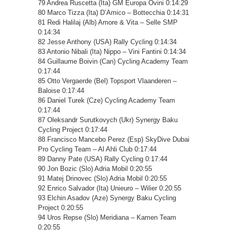
79 Andrea Ruscetta (Ita) GM Europa Ovini 0:14:29
80 Marco Tizza (Ita) D’Amico – Bottecchia 0:14:31
81 Redi Halilaj (Alb) Amore & Vita – Selle SMP
0:14:34
82 Jesse Anthony (USA) Rally Cycling 0:14:34
83 Antonio Nibali (Ita) Nippo – Vini Fantini 0:14:34
84 Guillaume Boivin (Can) Cycling Academy Team
0:17:44
85 Otto Vergaerde (Bel) Topsport Vlaanderen –
Baloise 0:17:44
86 Daniel Turek (Cze) Cycling Academy Team
0:17:44
87 Oleksandr Surutkovych (Ukr) Synergy Baku
Cycling Project 0:17:44
88 Francisco Mancebo Perez (Esp) SkyDive Dubai
Pro Cycling Team – Al Ahli Club 0:17:44
89 Danny Pate (USA) Rally Cycling 0:17:44
90 Jon Bozic (Slo) Adria Mobil 0:20:55
91 Matej Drinovec (Slo) Adria Mobil 0:20:55
92 Enrico Salvador (Ita) Unieuro – Wilier 0:20:55
93 Elchin Asadov (Aze) Synergy Baku Cycling
Project 0:20:55
94 Uros Repse (Slo) Meridiana – Kamen Team
0:20:55