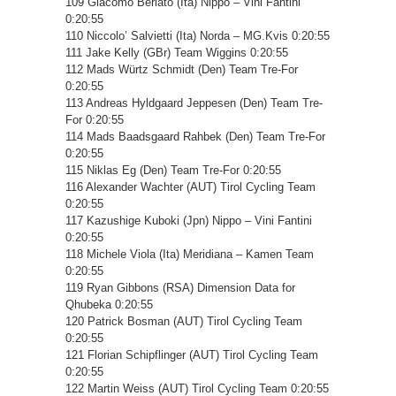
109 Giacomo Berlato (Ita) Nippo – Vini Fantini
0:20:55
110 Niccolo’ Salvietti (Ita) Norda – MG.Kvis 0:20:55
111 Jake Kelly (GBr) Team Wiggins 0:20:55
112 Mads Würtz Schmidt (Den) Team Tre-For
0:20:55
113 Andreas Hyldgaard Jeppesen (Den) Team Tre-
For 0:20:55
114 Mads Baadsgaard Rahbek (Den) Team Tre-For
0:20:55
115 Niklas Eg (Den) Team Tre-For 0:20:55
116 Alexander Wachter (AUT) Tirol Cycling Team
0:20:55
117 Kazushige Kuboki (Jpn) Nippo – Vini Fantini
0:20:55
118 Michele Viola (Ita) Meridiana – Kamen Team
0:20:55
119 Ryan Gibbons (RSA) Dimension Data for
Qhubeka 0:20:55
120 Patrick Bosman (AUT) Tirol Cycling Team
0:20:55
121 Florian Schipflinger (AUT) Tirol Cycling Team
0:20:55
122 Martin Weiss (AUT) Tirol Cycling Team 0:20:55