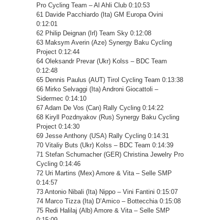
Pro Cycling Team – Al Ahli Club 0:10:53
61 Davide Pacchiardo (Ita) GM Europa Ovini
0:12:01
62 Philip Deignan (Irl) Team Sky 0:12:08
63 Maksym Averin (Aze) Synergy Baku Cycling
Project 0:12:44
64 Oleksandr Prevar (Ukr) Kolss – BDC Team
0:12:48
65 Dennis Paulus (AUT) Tirol Cycling Team 0:13:38
66 Mirko Selvaggi (Ita) Androni Giocattoli –
Sidermec 0:14:10
67 Adam De Vos (Can) Rally Cycling 0:14:22
68 Kiryll Pozdnyakov (Rus) Synergy Baku Cycling
Project 0:14:30
69 Jesse Anthony (USA) Rally Cycling 0:14:31
70 Vitaliy Buts (Ukr) Kolss – BDC Team 0:14:39
71 Stefan Schumacher (GER) Christina Jewelry Pro
Cycling 0:14:46
72 Uri Martins (Mex) Amore & Vita – Selle SMP
0:14:57
73 Antonio Nibali (Ita) Nippo – Vini Fantini 0:15:07
74 Marco Tizza (Ita) D’Amico – Bottecchia 0:15:08
75 Redi Halilaj (Alb) Amore & Vita – Selle SMP
0:15:09