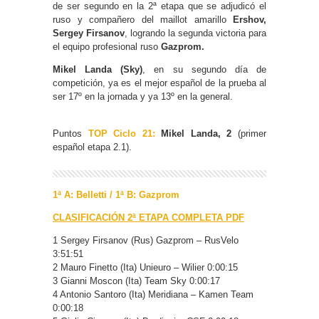
de ser segundo en la 2ª etapa que se adjudicó el
ruso y compañero del maillot amarillo
Ershov,
Sergey Firsanov
, logrando la segunda victoria para
el equipo profesional ruso
Gazprom.
Mikel Landa (Sky)
, en su segundo día de
competición, ya es el mejor español de la prueba al
ser 17º en la jornada y ya 13º en la general.
Puntos
TOP Ciclo 21:
Mikel Landa, 2
(primer
español etapa 2.1).
1ª A: Belletti / 1ª B: Gazprom
CLASIFICACIÓN 2ª ETAPA COMPLETA PDF
1 Sergey Firsanov (Rus) Gazprom – RusVelo
3:51:51
2 Mauro Finetto (Ita) Unieuro – Wilier 0:00:15
3 Gianni Moscon (Ita) Team Sky 0:00:17
4 Antonio Santoro (Ita) Meridiana – Kamen Team
0:00:18