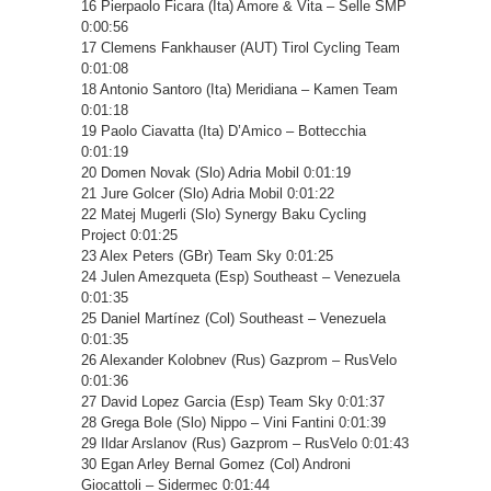
16 Pierpaolo Ficara (Ita) Amore & Vita – Selle SMP
0:00:56
17 Clemens Fankhauser (AUT) Tirol Cycling Team
0:01:08
18 Antonio Santoro (Ita) Meridiana – Kamen Team
0:01:18
19 Paolo Ciavatta (Ita) D’Amico – Bottecchia
0:01:19
20 Domen Novak (Slo) Adria Mobil 0:01:19
21 Jure Golcer (Slo) Adria Mobil 0:01:22
22 Matej Mugerli (Slo) Synergy Baku Cycling
Project 0:01:25
23 Alex Peters (GBr) Team Sky 0:01:25
24 Julen Amezqueta (Esp) Southeast – Venezuela
0:01:35
25 Daniel Martínez (Col) Southeast – Venezuela
0:01:35
26 Alexander Kolobnev (Rus) Gazprom – RusVelo
0:01:36
27 David Lopez Garcia (Esp) Team Sky 0:01:37
28 Grega Bole (Slo) Nippo – Vini Fantini 0:01:39
29 Ildar Arslanov (Rus) Gazprom – RusVelo 0:01:43
30 Egan Arley Bernal Gomez (Col) Androni
Giocattoli – Sidermec 0:01:44