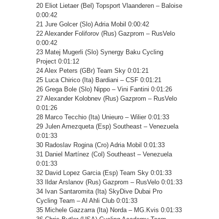
20 Eliot Lietaer (Bel) Topsport Vlaanderen – Baloise
0:00:42
21 Jure Golcer (Slo) Adria Mobil 0:00:42
22 Alexander Foliforov (Rus) Gazprom – RusVelo
0:00:42
23 Matej Mugerli (Slo) Synergy Baku Cycling
Project 0:01:12
24 Alex Peters (GBr) Team Sky 0:01:21
25 Luca Chirico (Ita) Bardiani – CSF 0:01:21
26 Grega Bole (Slo) Nippo – Vini Fantini 0:01:26
27 Alexander Kolobnev (Rus) Gazprom – RusVelo
0:01:26
28 Marco Tecchio (Ita) Unieuro – Wilier 0:01:33
29 Julen Amezqueta (Esp) Southeast – Venezuela
0:01:33
30 Radoslav Rogina (Cro) Adria Mobil 0:01:33
31 Daniel Martínez (Col) Southeast – Venezuela
0:01:33
32 David Lopez Garcia (Esp) Team Sky 0:01:33
33 Ildar Arslanov (Rus) Gazprom – RusVelo 0:01:33
34 Ivan Santaromita (Ita) SkyDive Dubai Pro
Cycling Team – Al Ahli Club 0:01:33
35 Michele Gazzarra (Ita) Norda – MG.Kvis 0:01:33