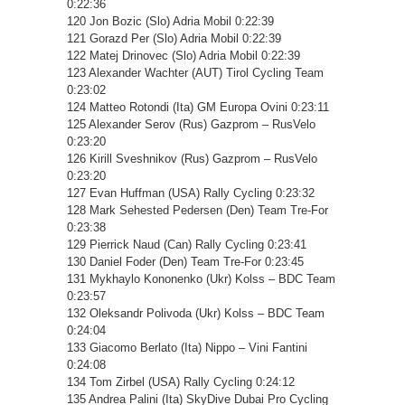
0:22:36
120 Jon Bozic (Slo) Adria Mobil 0:22:39
121 Gorazd Per (Slo) Adria Mobil 0:22:39
122 Matej Drinovec (Slo) Adria Mobil 0:22:39
123 Alexander Wachter (AUT) Tirol Cycling Team
0:23:02
124 Matteo Rotondi (Ita) GM Europa Ovini 0:23:11
125 Alexander Serov (Rus) Gazprom – RusVelo
0:23:20
126 Kirill Sveshnikov (Rus) Gazprom – RusVelo
0:23:20
127 Evan Huffman (USA) Rally Cycling 0:23:32
128 Mark Sehested Pedersen (Den) Team Tre-For
0:23:38
129 Pierrick Naud (Can) Rally Cycling 0:23:41
130 Daniel Foder (Den) Team Tre-For 0:23:45
131 Mykhaylo Kononenko (Ukr) Kolss – BDC Team
0:23:57
132 Oleksandr Polivoda (Ukr) Kolss – BDC Team
0:24:04
133 Giacomo Berlato (Ita) Nippo – Vini Fantini
0:24:08
134 Tom Zirbel (USA) Rally Cycling 0:24:12
135 Andrea Palini (Ita) SkyDive Dubai Pro Cycling