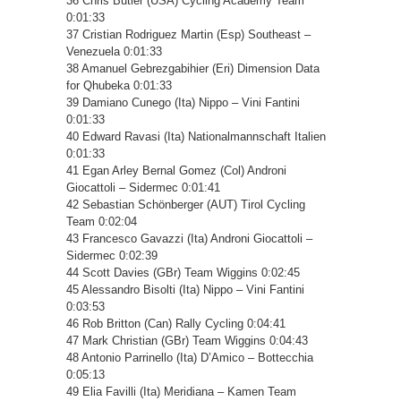
36 Chris Butler (USA) Cycling Academy Team
0:01:33
37 Cristian Rodriguez Martin (Esp) Southeast –
Venezuela 0:01:33
38 Amanuel Gebrezgabihier (Eri) Dimension Data
for Qhubeka 0:01:33
39 Damiano Cunego (Ita) Nippo – Vini Fantini
0:01:33
40 Edward Ravasi (Ita) Nationalmannschaft Italien
0:01:33
41 Egan Arley Bernal Gomez (Col) Androni
Giocattoli – Sidermec 0:01:41
42 Sebastian Schönberger (AUT) Tirol Cycling
Team 0:02:04
43 Francesco Gavazzi (Ita) Androni Giocattoli –
Sidermec 0:02:39
44 Scott Davies (GBr) Team Wiggins 0:02:45
45 Alessandro Bisolti (Ita) Nippo – Vini Fantini
0:03:53
46 Rob Britton (Can) Rally Cycling 0:04:41
47 Mark Christian (GBr) Team Wiggins 0:04:43
48 Antonio Parrinello (Ita) D’Amico – Bottecchia
0:05:13
49 Elia Favilli (Ita) Meridiana – Kamen Team