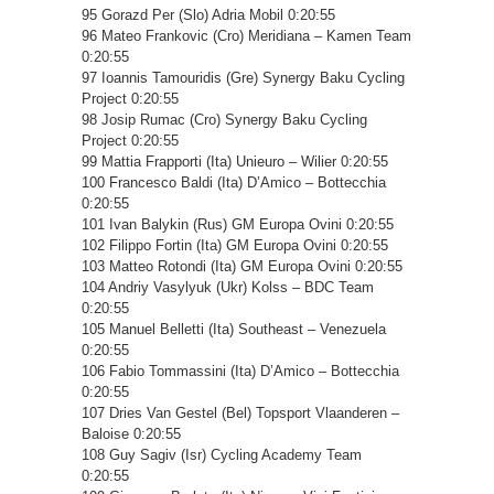
95 Gorazd Per (Slo) Adria Mobil 0:20:55
96 Mateo Frankovic (Cro) Meridiana – Kamen Team
0:20:55
97 Ioannis Tamouridis (Gre) Synergy Baku Cycling
Project 0:20:55
98 Josip Rumac (Cro) Synergy Baku Cycling
Project 0:20:55
99 Mattia Frapporti (Ita) Unieuro – Wilier 0:20:55
100 Francesco Baldi (Ita) D’Amico – Bottecchia
0:20:55
101 Ivan Balykin (Rus) GM Europa Ovini 0:20:55
102 Filippo Fortin (Ita) GM Europa Ovini 0:20:55
103 Matteo Rotondi (Ita) GM Europa Ovini 0:20:55
104 Andriy Vasylyuk (Ukr) Kolss – BDC Team
0:20:55
105 Manuel Belletti (Ita) Southeast – Venezuela
0:20:55
106 Fabio Tommassini (Ita) D’Amico – Bottecchia
0:20:55
107 Dries Van Gestel (Bel) Topsport Vlaanderen –
Baloise 0:20:55
108 Guy Sagiv (Isr) Cycling Academy Team
0:20:55