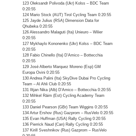
123 Oleksandr Polivoda (Ukr) Kolss – BDC Team
0:20:55
124 Mario Stock (AUT) Tirol Cycling Team 0:20:55
125 Jayde Julius (RSA) Dimension Data for
Qhubeka 0:20:55
126 Alessandro Malaguti (Ita) Unieuro – Wilier
0:20:55
127 Mykhaylo Kononenko (Ukr) Kolss – BDC Team
0:20:55
128 Fabio Chinello (Ita) D’Amico – Bottecchia
0:20:55
129 José Alberto Marquez Moreno (Esp) GM
Europa Ovini 0:20:55
130 Andrea Palini (Ita) SkyDive Dubai Pro Cycling
Team – Al Ahli Club 0:20:55
131 Iltjan Nika (Alb) D’Amico – Bottecchia 0:20:55
132 Mihkel Räim (Est) Cycling Academy Team
0:20:55
133 Daniel Pearson (GBr) Team Wiggins 0:20:55
134 Artur Ershov (Rus) Gazprom – RusVelo 0:20:55
135 Evan Huffman (USA) Rally Cycling 0:20:55
136 Pierrick Naud (Can) Rally Cycling 0:20:55
137 Kirill Sveshnikov (Rus) Gazprom – RusVelo
0:20:55