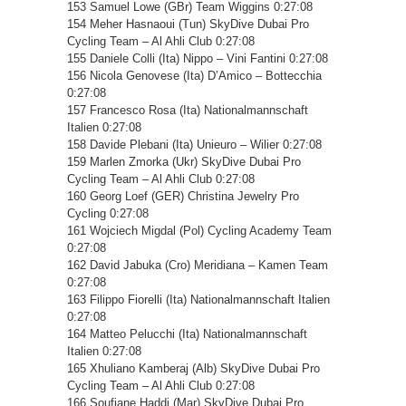
153 Samuel Lowe (GBr) Team Wiggins 0:27:08
154 Meher Hasnaoui (Tun) SkyDive Dubai Pro
Cycling Team – Al Ahli Club 0:27:08
155 Daniele Colli (Ita) Nippo – Vini Fantini 0:27:08
156 Nicola Genovese (Ita) D’Amico – Bottecchia
0:27:08
157 Francesco Rosa (Ita) Nationalmannschaft
Italien 0:27:08
158 Davide Plebani (Ita) Unieuro – Wilier 0:27:08
159 Marlen Zmorka (Ukr) SkyDive Dubai Pro
Cycling Team – Al Ahli Club 0:27:08
160 Georg Loef (GER) Christina Jewelry Pro
Cycling 0:27:08
161 Wojciech Migdal (Pol) Cycling Academy Team
0:27:08
162 David Jabuka (Cro) Meridiana – Kamen Team
0:27:08
163 Filippo Fiorelli (Ita) Nationalmannschaft Italien
0:27:08
164 Matteo Pelucchi (Ita) Nationalmannschaft
Italien 0:27:08
165 Xhuliano Kamberaj (Alb) SkyDive Dubai Pro
Cycling Team – Al Ahli Club 0:27:08
166 Soufiane Haddi (Mar) SkyDive Dubai Pro