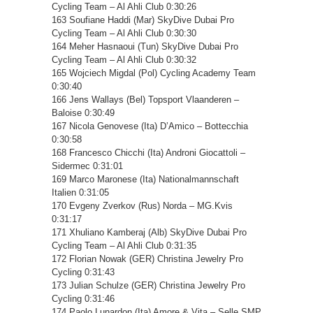
Cycling Team – Al Ahli Club 0:30:26
163 Soufiane Haddi (Mar) SkyDive Dubai Pro
Cycling Team – Al Ahli Club 0:30:30
164 Meher Hasnaoui (Tun) SkyDive Dubai Pro
Cycling Team – Al Ahli Club 0:30:32
165 Wojciech Migdal (Pol) Cycling Academy Team
0:30:40
166 Jens Wallays (Bel) Topsport Vlaanderen –
Baloise 0:30:49
167 Nicola Genovese (Ita) D’Amico – Bottecchia
0:30:58
168 Francesco Chicchi (Ita) Androni Giocattoli –
Sidermec 0:31:01
169 Marco Maronese (Ita) Nationalmannschaft
Italien 0:31:05
170 Evgeny Zverkov (Rus) Norda – MG.Kvis
0:31:17
171 Xhuliano Kamberaj (Alb) SkyDive Dubai Pro
Cycling Team – Al Ahli Club 0:31:35
172 Florian Nowak (GER) Christina Jewelry Pro
Cycling 0:31:43
173 Julian Schulze (GER) Christina Jewelry Pro
Cycling 0:31:46
174 Paolo Lunardon (Ita) Amore & Vita – Selle SMP