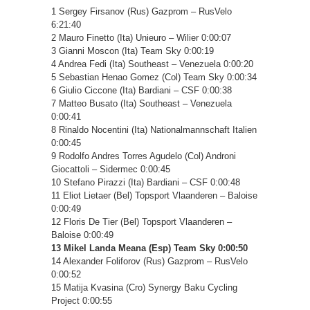
1 Sergey Firsanov (Rus) Gazprom – RusVelo
6:21:40
2 Mauro Finetto (Ita) Unieuro – Wilier 0:00:07
3 Gianni Moscon (Ita) Team Sky 0:00:19
4 Andrea Fedi (Ita) Southeast – Venezuela 0:00:20
5 Sebastian Henao Gomez (Col) Team Sky 0:00:34
6 Giulio Ciccone (Ita) Bardiani – CSF 0:00:38
7 Matteo Busato (Ita) Southeast – Venezuela
0:00:41
8 Rinaldo Nocentini (Ita) Nationalmannschaft Italien
0:00:45
9 Rodolfo Andres Torres Agudelo (Col) Androni
Giocattoli – Sidermec 0:00:45
10 Stefano Pirazzi (Ita) Bardiani – CSF 0:00:48
11 Eliot Lietaer (Bel) Topsport Vlaanderen – Baloise
0:00:49
12 Floris De Tier (Bel) Topsport Vlaanderen –
Baloise 0:00:49
13 Mikel Landa Meana (Esp) Team Sky 0:00:50
14 Alexander Foliforov (Rus) Gazprom – RusVelo
0:00:52
15 Matija Kvasina (Cro) Synergy Baku Cycling
Project 0:00:55