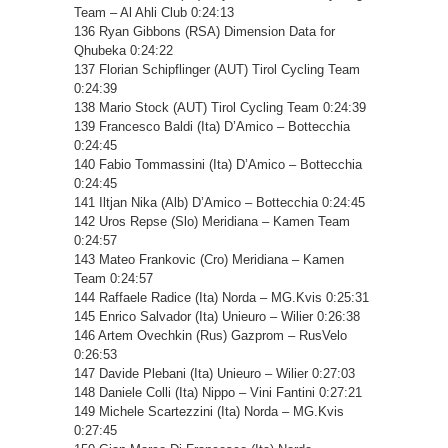
Team – Al Ahli Club 0:24:13
136 Ryan Gibbons (RSA) Dimension Data for
Qhubeka 0:24:22
137 Florian Schipflinger (AUT) Tirol Cycling Team
0:24:39
138 Mario Stock (AUT) Tirol Cycling Team 0:24:39
139 Francesco Baldi (Ita) D’Amico – Bottecchia
0:24:45
140 Fabio Tommassini (Ita) D’Amico – Bottecchia
0:24:45
141 Iltjan Nika (Alb) D’Amico – Bottecchia 0:24:45
142 Uros Repse (Slo) Meridiana – Kamen Team
0:24:57
143 Mateo Frankovic (Cro) Meridiana – Kamen
Team 0:24:57
144 Raffaele Radice (Ita) Norda – MG.Kvis 0:25:31
145 Enrico Salvador (Ita) Unieuro – Wilier 0:26:38
146 Artem Ovechkin (Rus) Gazprom – RusVelo
0:26:53
147 Davide Plebani (Ita) Unieuro – Wilier 0:27:03
148 Daniele Colli (Ita) Nippo – Vini Fantini 0:27:21
149 Michele Scartezzini (Ita) Norda – MG.Kvis
0:27:45