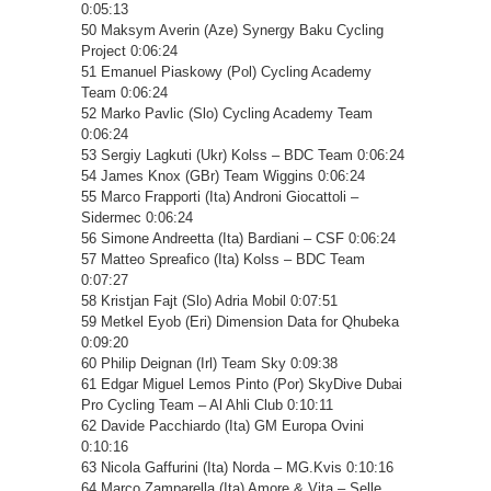
0:05:13
50 Maksym Averin (Aze) Synergy Baku Cycling
Project 0:06:24
51 Emanuel Piaskowy (Pol) Cycling Academy
Team 0:06:24
52 Marko Pavlic (Slo) Cycling Academy Team
0:06:24
53 Sergiy Lagkuti (Ukr) Kolss – BDC Team 0:06:24
54 James Knox (GBr) Team Wiggins 0:06:24
55 Marco Frapporti (Ita) Androni Giocattoli –
Sidermec 0:06:24
56 Simone Andreetta (Ita) Bardiani – CSF 0:06:24
57 Matteo Spreafico (Ita) Kolss – BDC Team
0:07:27
58 Kristjan Fajt (Slo) Adria Mobil 0:07:51
59 Metkel Eyob (Eri) Dimension Data for Qhubeka
0:09:20
60 Philip Deignan (Irl) Team Sky 0:09:38
61 Edgar Miguel Lemos Pinto (Por) SkyDive Dubai
Pro Cycling Team – Al Ahli Club 0:10:11
62 Davide Pacchiardo (Ita) GM Europa Ovini
0:10:16
63 Nicola Gaffurini (Ita) Norda – MG.Kvis 0:10:16
64 Marco Zamparella (Ita) Amore & Vita – Selle