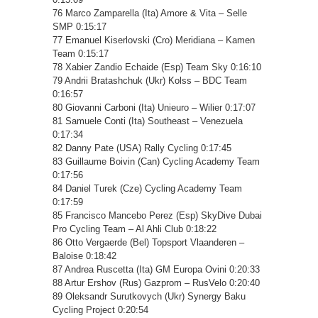
76 Marco Zamparella (Ita) Amore & Vita – Selle
SMP 0:15:17
77 Emanuel Kiserlovski (Cro) Meridiana – Kamen
Team 0:15:17
78 Xabier Zandio Echaide (Esp) Team Sky 0:16:10
79 Andrii Bratashchuk (Ukr) Kolss – BDC Team
0:16:57
80 Giovanni Carboni (Ita) Unieuro – Wilier 0:17:07
81 Samuele Conti (Ita) Southeast – Venezuela
0:17:34
82 Danny Pate (USA) Rally Cycling 0:17:45
83 Guillaume Boivin (Can) Cycling Academy Team
0:17:56
84 Daniel Turek (Cze) Cycling Academy Team
0:17:59
85 Francisco Mancebo Perez (Esp) SkyDive Dubai
Pro Cycling Team – Al Ahli Club 0:18:22
86 Otto Vergaerde (Bel) Topsport Vlaanderen –
Baloise 0:18:42
87 Andrea Ruscetta (Ita) GM Europa Ovini 0:20:33
88 Artur Ershov (Rus) Gazprom – RusVelo 0:20:40
89 Oleksandr Surutkovych (Ukr) Synergy Baku
Cycling Project 0:20:54