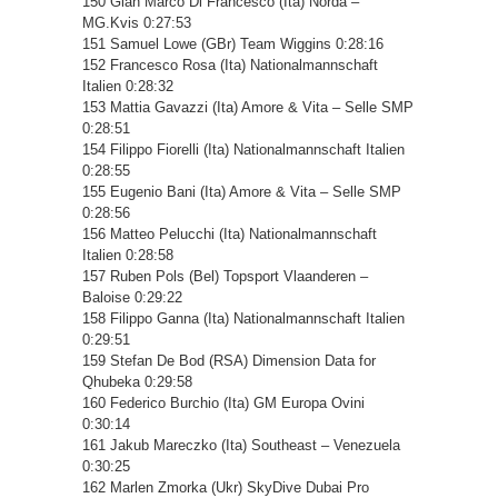
150 Gian Marco Di Francesco (Ita) Norda –
MG.Kvis 0:27:53
151 Samuel Lowe (GBr) Team Wiggins 0:28:16
152 Francesco Rosa (Ita) Nationalmannschaft
Italien 0:28:32
153 Mattia Gavazzi (Ita) Amore & Vita – Selle SMP
0:28:51
154 Filippo Fiorelli (Ita) Nationalmannschaft Italien
0:28:55
155 Eugenio Bani (Ita) Amore & Vita – Selle SMP
0:28:56
156 Matteo Pelucchi (Ita) Nationalmannschaft
Italien 0:28:58
157 Ruben Pols (Bel) Topsport Vlaanderen –
Baloise 0:29:22
158 Filippo Ganna (Ita) Nationalmannschaft Italien
0:29:51
159 Stefan De Bod (RSA) Dimension Data for
Qhubeka 0:29:58
160 Federico Burchio (Ita) GM Europa Ovini
0:30:14
161 Jakub Mareczko (Ita) Southeast – Venezuela
0:30:25
162 Marlen Zmorka (Ukr) SkyDive Dubai Pro