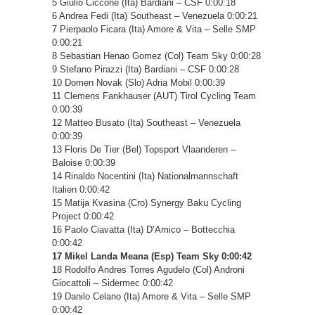
5 Giulio Ciccone (Ita) Bardiani – CSF 0:00:18
6 Andrea Fedi (Ita) Southeast – Venezuela 0:00:21
7 Pierpaolo Ficara (Ita) Amore & Vita – Selle SMP
0:00:21
8 Sebastian Henao Gomez (Col) Team Sky 0:00:28
9 Stefano Pirazzi (Ita) Bardiani – CSF 0:00:28
10 Domen Novak (Slo) Adria Mobil 0:00:39
11 Clemens Fankhauser (AUT) Tirol Cycling Team
0:00:39
12 Matteo Busato (Ita) Southeast – Venezuela
0:00:39
13 Floris De Tier (Bel) Topsport Vlaanderen –
Baloise 0:00:39
14 Rinaldo Nocentini (Ita) Nationalmannschaft
Italien 0:00:42
15 Matija Kvasina (Cro) Synergy Baku Cycling
Project 0:00:42
16 Paolo Ciavatta (Ita) D’Amico – Bottecchia
0:00:42
17 Mikel Landa Meana (Esp) Team Sky 0:00:42
18 Rodolfo Andres Torres Agudelo (Col) Androni
Giocattoli – Sidermec 0:00:42
19 Danilo Celano (Ita) Amore & Vita – Selle SMP
0:00:42