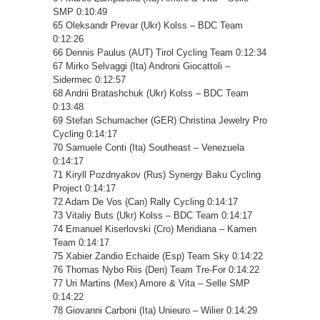
SMP 0:10:49
65 Oleksandr Prevar (Ukr) Kolss – BDC Team
0:12:26
66 Dennis Paulus (AUT) Tirol Cycling Team 0:12:34
67 Mirko Selvaggi (Ita) Androni Giocattoli –
Sidermec 0:12:57
68 Andrii Bratashchuk (Ukr) Kolss – BDC Team
0:13:48
69 Stefan Schumacher (GER) Christina Jewelry Pro
Cycling 0:14:17
70 Samuele Conti (Ita) Southeast – Venezuela
0:14:17
71 Kiryll Pozdnyakov (Rus) Synergy Baku Cycling
Project 0:14:17
72 Adam De Vos (Can) Rally Cycling 0:14:17
73 Vitaliy Buts (Ukr) Kolss – BDC Team 0:14:17
74 Emanuel Kiserlovski (Cro) Meridiana – Kamen
Team 0:14:17
75 Xabier Zandio Echaide (Esp) Team Sky 0:14:22
76 Thomas Nybo Riis (Den) Team Tre-For 0:14:22
77 Uri Martins (Mex) Amore & Vita – Selle SMP
0:14:22
78 Giovanni Carboni (Ita) Unieuro – Wilier 0:14:29