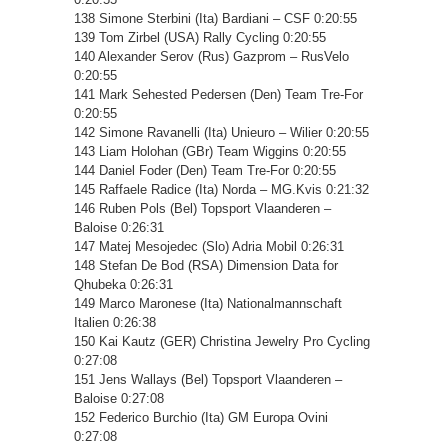
138 Simone Sterbini (Ita) Bardiani – CSF 0:20:55
139 Tom Zirbel (USA) Rally Cycling 0:20:55
140 Alexander Serov (Rus) Gazprom – RusVelo
0:20:55
141 Mark Sehested Pedersen (Den) Team Tre-For
0:20:55
142 Simone Ravanelli (Ita) Unieuro – Wilier 0:20:55
143 Liam Holohan (GBr) Team Wiggins 0:20:55
144 Daniel Foder (Den) Team Tre-For 0:20:55
145 Raffaele Radice (Ita) Norda – MG.Kvis 0:21:32
146 Ruben Pols (Bel) Topsport Vlaanderen –
Baloise 0:26:31
147 Matej Mesojedec (Slo) Adria Mobil 0:26:31
148 Stefan De Bod (RSA) Dimension Data for
Qhubeka 0:26:31
149 Marco Maronese (Ita) Nationalmannschaft
Italien 0:26:38
150 Kai Kautz (GER) Christina Jewelry Pro Cycling
0:27:08
151 Jens Wallays (Bel) Topsport Vlaanderen –
Baloise 0:27:08
152 Federico Burchio (Ita) GM Europa Ovini
0:27:08