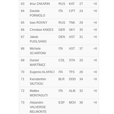
63
Ilnur ZAKARIN
RUS
KAT
27
+0
64
Davide
ITA
CPT
24
+0
FORMOLO
65
Ivan ROVNY
RUS
TNK
29
+0
66
Christian KNEES
GER
SKY
35
+0
67
Jakob
DEN
AST
31
+0
FUGLSANG
68
Michele
ITA
AST
37
+0
SCARPONI
69
Daniel
COL
STH
20
+0
MARTÍNEZ
70
Eugenio ALAFACI
ITA
TFS
26
+0
71
Kanstantsin
BLR
DDD
34
+0
SIUTSOU
72
Matteo
ITA
ALM
32
+0
MONTAGUTI
73
Alejandro
ESP
MOV
36
+0
VALVERDE
BELMONTE