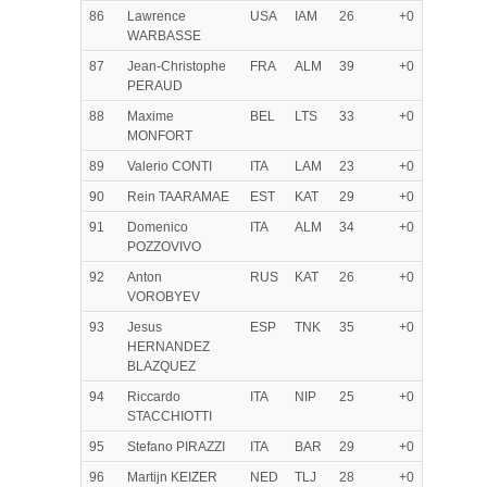
86
Lawrence
USA
IAM
26
+0
WARBASSE
87
Jean-Christophe
FRA
ALM
39
+0
PERAUD
88
Maxime
BEL
LTS
33
+0
MONFORT
89
Valerio CONTI
ITA
LAM
23
+0
90
Rein TAARAMAE
EST
KAT
29
+0
91
Domenico
ITA
ALM
34
+0
POZZOVIVO
92
Anton
RUS
KAT
26
+0
VOROBYEV
93
Jesus
ESP
TNK
35
+0
HERNANDEZ
BLAZQUEZ
94
Riccardo
ITA
NIP
25
+0
STACCHIOTTI
95
Stefano PIRAZZI
ITA
BAR
29
+0
96
Martijn KEIZER
NED
TLJ
28
+0