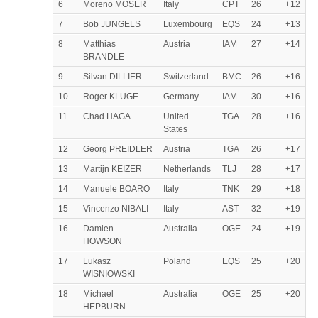
6
Moreno MOSER
Italy
CPT
26
+12
7
Bob JUNGELS
Luxembourg
EQS
24
+13
8
Matthias
Austria
IAM
27
+14
BRANDLE
9
Silvan DILLIER
Switzerland
BMC
26
+16
10
Roger KLUGE
Germany
IAM
30
+16
11
Chad HAGA
United
TGA
28
+16
States
12
Georg PREIDLER
Austria
TGA
26
+17
13
Martijn KEIZER
Netherlands
TLJ
28
+17
14
Manuele BOARO
Italy
TNK
29
+18
15
Vincenzo NIBALI
Italy
AST
32
+19
16
Damien
Australia
OGE
24
+19
HOWSON
17
Lukasz
Poland
EQS
25
+20
WISNIOWSKI
18
Michael
Australia
OGE
25
+20
HEPBURN