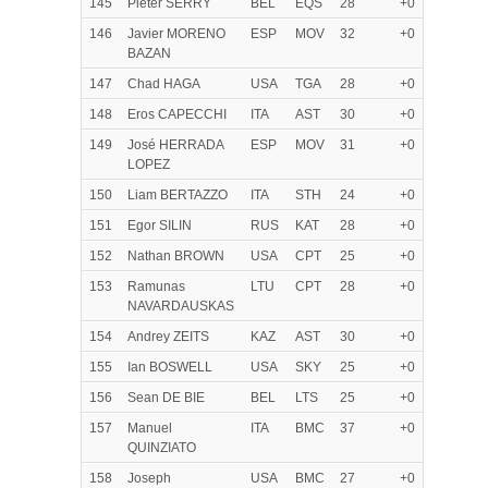
145
Pieter SERRY
BEL
EQS
28
+0
146
Javier MORENO
ESP
MOV
32
+0
BAZAN
147
Chad HAGA
USA
TGA
28
+0
148
Eros CAPECCHI
ITA
AST
30
+0
149
José HERRADA
ESP
MOV
31
+0
LOPEZ
150
Liam BERTAZZO
ITA
STH
24
+0
151
Egor SILIN
RUS
KAT
28
+0
152
Nathan BROWN
USA
CPT
25
+0
153
Ramunas
LTU
CPT
28
+0
NAVARDAUSKAS
154
Andrey ZEITS
KAZ
AST
30
+0
155
Ian BOSWELL
USA
SKY
25
+0
156
Sean DE BIE
BEL
LTS
25
+0
157
Manuel
ITA
BMC
37
+0
QUINZIATO
158
Joseph
USA
BMC
27
+0