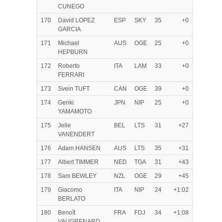
CUNEGO
170
David LOPEZ
ESP
SKY
35
+0
GARCIA
171
Michael
AUS
OGE
25
+0
HEPBURN
172
Roberto
ITA
LAM
33
+0
FERRARI
173
Svein TUFT
CAN
OGE
39
+0
174
Genki
JPN
NIP
25
+0
YAMAMOTO
175
Jelle
BEL
LTS
31
+27
VANENDERT
176
Adam HANSEN
AUS
LTS
35
+31
177
Albert TIMMER
NED
TGA
31
+43
178
Sam BEWLEY
NZL
OGE
29
+45
179
Giacomo
ITA
NIP
24
+1:02
BERLATO
180
Benoît
FRA
FDJ
34
+1:08
VAUGRENARD