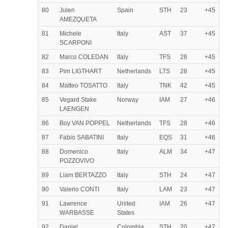
80
Julen
Spain
STH
23
+45
AMEZQUETA
81
Michele
Italy
AST
37
+45
SCARPONI
82
Marco COLEDAN
Italy
TFS
28
+45
83
Pim LIGTHART
Netherlands
LTS
28
+45
84
Matteo TOSATTO
Italy
TNK
42
+45
85
Vegard Stake
Norway
IAM
27
+46
LAENGEN
86
Boy VAN POPPEL
Netherlands
TFS
28
+46
87
Fabio SABATINI
Italy
EQS
31
+46
88
Domenico
Italy
ALM
34
+47
POZZOVIVO
89
Liam BERTAZZO
Italy
STH
24
+47
90
Valerio CONTI
Italy
LAM
23
+47
91
Lawrence
United
IAM
26
+47
WARBASSE
States
92
Daniel
Colombia
STH
20
+47