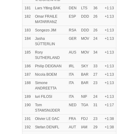
181
Lars Ytting BAK
DEN
LTS
36
+1:13
182
Omar FRAILE
ESP
DDD
26
+1:13
MATARRANZ
183
Songezo JIM
RSA
DDD
26
+1:13
184
Jasha
GER
MOV
24
+1:13
SÜTTERLIN
185
Rory
AUS
MOV
34
+1:13
SUTHERLAND
186
Philip DEIGNAN
IRL
SKY
33
+1:13
187
Nicola BOEM
ITA
BAR
27
+1:13
188
Simone
ITA
BAR
23
+1:13
ANDREETTA
189
Iuri FILOSI
ITA
NIP
24
+1:13
190
Tom
NED
TGA
31
+1:17
STAMSNIJDER
191
Olivier LE GAC
FRA
FDJ
23
+1:38
192
Stefan DENIFL
AUT
IAM
29
+1:38