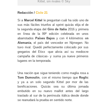
Kittel, sin rivales © Sky
Redacción /
Ciclo 21
Si a
Marcel Kittel
le preguntan cuál ha sido uno de
sus más fáciles triunfos al sprint quizás elija el de
la segunda etapa del
Giro de Italia
2016 y primera
en línea de la 99ª edición celebrada en unos
abarrotados
Países Bajos
y con 4 kilómetros e
n
Alemania
, el país del vencedor en Nijmegen. No
tuvo rival. Quedó perfectamente colocado por sus
gregarios del Etixx -que alivia así su mediocre
campaña de clásicas- y suma ya nueve primeros
lugares en la temporada.
Una nación que sigue teniendo como maglia rosa a
Tom Dumoulin
, con el mismo tiempo que
Roglic
y ya a un solo segundo Kittel por mor de las
bonificaciones. Quizás sea su última jornada
embutido en su nuevo maillot antes del largo
traslado al sur de la península itálica desde donde
se reanudará la prueba en sentido norte.