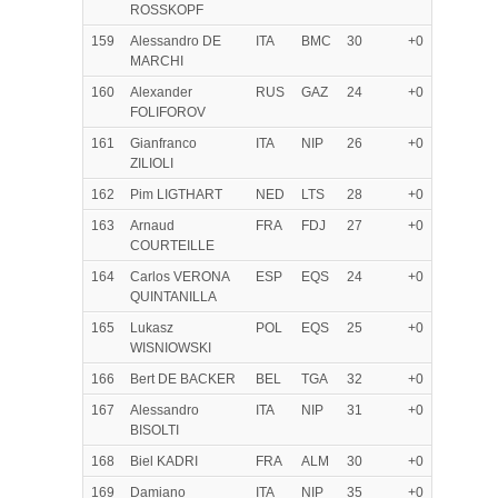
ROSSKOPF
159
Alessandro DE
ITA
BMC
30
+0
MARCHI
160
Alexander
RUS
GAZ
24
+0
FOLIFOROV
161
Gianfranco
ITA
NIP
26
+0
ZILIOLI
162
Pim LIGTHART
NED
LTS
28
+0
163
Arnaud
FRA
FDJ
27
+0
COURTEILLE
164
Carlos VERONA
ESP
EQS
24
+0
QUINTANILLA
165
Lukasz
POL
EQS
25
+0
WISNIOWSKI
166
Bert DE BACKER
BEL
TGA
32
+0
167
Alessandro
ITA
NIP
31
+0
BISOLTI
168
Biel KADRI
FRA
ALM
30
+0
169
Damiano
ITA
NIP
35
+0