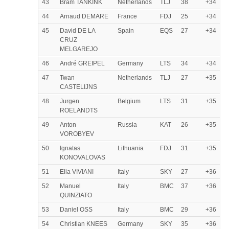
43
Bram TANKINK
Netherlands
TLJ
38
+34
44
Arnaud DEMARE
France
FDJ
25
+34
45
David DE LA
Spain
EQS
27
+34
CRUZ
MELGAREJO
46
André GREIPEL
Germany
LTS
34
+34
47
Twan
Netherlands
TLJ
27
+35
CASTELIJNS
48
Jurgen
Belgium
LTS
31
+35
ROELANDTS
49
Anton
Russia
KAT
26
+35
VOROBYEV
50
Ignatas
Lithuania
FDJ
31
+35
KONOVALOVAS
51
Elia VIVIANI
Italy
SKY
27
+36
52
Manuel
Italy
BMC
37
+36
QUINZIATO
53
Daniel OSS
Italy
BMC
29
+36
54
Christian KNEES
Germany
SKY
35
+36