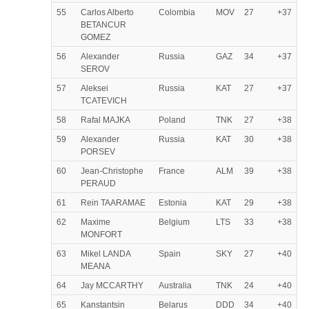
55
Carlos Alberto
Colombia
MOV
27
+37
BETANCUR
GOMEZ
56
Alexander
Russia
GAZ
34
+37
SEROV
57
Aleksei
Russia
KAT
27
+37
TCATEVICH
58
Rafal MAJKA
Poland
TNK
27
+38
59
Alexander
Russia
KAT
30
+38
PORSEV
60
Jean-Christophe
France
ALM
39
+38
PERAUD
61
Rein TAARAMAE
Estonia
KAT
29
+38
62
Maxime
Belgium
LTS
33
+38
MONFORT
63
Mikel LANDA
Spain
SKY
27
+40
MEANA
64
Jay MCCARTHY
Australia
TNK
24
+40
65
Kanstantsin
Belarus
DDD
34
+40