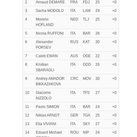
2
Arnaud DEMARE
FRA
FDJ
25
+0
3
Sacha MODOLO
ITA
LAM
29
+0
4
Moreno
NED
TLJ
25
+0
HOFLAND
5
Nicola RUFFONI
ITA
BAR
26
+0
6
Alexander
RUS
KAT
30
+0
PORSEV
7
Caleb EWAN
AUS
OGE
22
+0
8
Kristian
ITA
DDD
26
+0
SBARAGLI
9
Andrey AMADOR
CRC
MOV
30
+0
BIKKAZAKOVA
10
Giacomo
ITA
TFS
27
+0
NIZZOLO
11
Paolo SIMION
ITA
BAR
24
+0
12
Nikias ARNDT
GER
TGA
25
+0
13
Elia VIVIANI
ITA
SKY
27
+0
14
Eduard Michael
ROU
NIP
24
+0