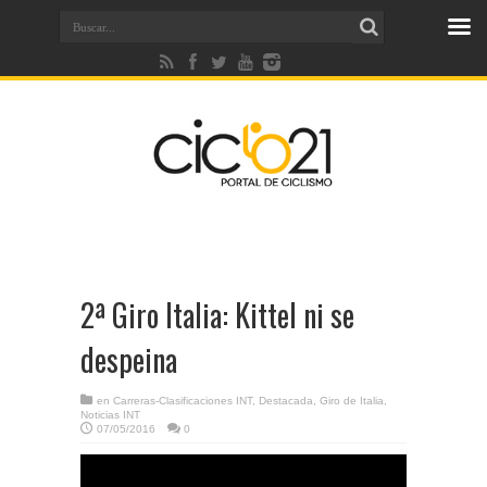
2ª Giro Italia: Kittel ni se
despeina
en
Carreras-Clasificaciones INT
,
Destacada
,
Giro de Italia
,
Noticias INT
07/05/2016
0