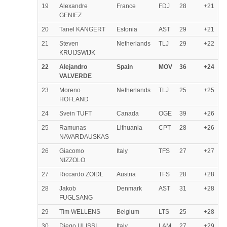
19
Alexandre
France
FDJ
28
+21
GENIEZ
20
Tanel KANGERT
Estonia
AST
29
+21
21
Steven
Netherlands
TLJ
29
+22
KRUIJSWIJK
22
Alejandro
Spain
MOV
36
+24
VALVERDE
23
Moreno
Netherlands
TLJ
25
+25
HOFLAND
24
Svein TUFT
Canada
OGE
39
+26
25
Ramunas
Lithuania
CPT
28
+26
NAVARDAUSKAS
26
Giacomo
Italy
TFS
27
+27
NIZZOLO
27
Riccardo ZOIDL
Austria
TFS
28
+28
28
Jakob
Denmark
AST
31
+28
FUGLSANG
29
Tim WELLENS
Belgium
LTS
25
+28
30
Diego ULISSI
Italy
LAM
27
+29