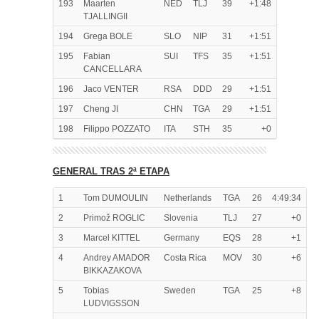
193
Maarten
NED
TLJ
39
+1:48
TJALLINGII
194
Grega BOLE
SLO
NIP
31
+1:51
195
Fabian
SUI
TFS
35
+1:51
CANCELLARA
196
Jaco VENTER
RSA
DDD
29
+1:51
197
Cheng JI
CHN
TGA
29
+1:51
198
Filippo POZZATO
ITA
STH
35
+0
GENERAL TRAS 2ª ETAPA
1
Tom DUMOULIN
Netherlands
TGA
26
4:49:34
2
Primož ROGLIC
Slovenia
TLJ
27
+0
3
Marcel KITTEL
Germany
EQS
28
+1
4
Andrey AMADOR
Costa Rica
MOV
30
+6
BIKKAZAKOVA
5
Tobias
Sweden
TGA
25
+8
LUDVIGSSON