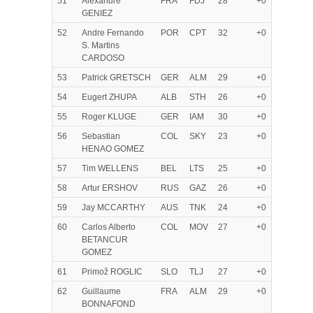
51
Alexandre
FRA
FDJ
28
+0
GENIEZ
52
Andre Fernando
POR
CPT
32
+0
S. Martins
CARDOSO
53
Patrick GRETSCH
GER
ALM
29
+0
54
Eugert ZHUPA
ALB
STH
26
+0
55
Roger KLUGE
GER
IAM
30
+0
56
Sebastian
COL
SKY
23
+0
HENAO GOMEZ
57
Tim WELLENS
BEL
LTS
25
+0
58
Artur ERSHOV
RUS
GAZ
26
+0
59
Jay MCCARTHY
AUS
TNK
24
+0
60
Carlos Alberto
COL
MOV
27
+0
BETANCUR
GOMEZ
61
Primož ROGLIC
SLO
TLJ
27
+0
62
Guillaume
FRA
ALM
29
+0
BONNAFOND