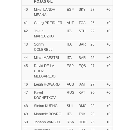
ROJAS GIL
40
Mikel LANDA
ESP
SKY
27
+0
MEANA
41
Georg PREIDLER
AUT
TGA
26
+0
42
Jakub
ITA
STH
22
+0
MARECZKO
43
Sonny
ITA
BAR
26
+0
COLBRELLI
44
Mirco MAESTRI
ITA
BAR
25
+0
45
David DE LA
ESP
EQS
27
+0
CRUZ
MELGAREJO
46
Leigh HOWARD
AUS
IAM
27
+0
47
Pavel
RUS
KAT
30
+0
KOCHETKOV
48
Stefan KUENG
SUI
BMC
23
+0
49
Manuele BOARO
ITA
TNK
29
+0
50
Johann VAN ZYL
RSA
DDD
25
+0