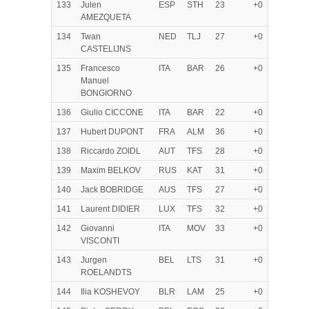
133
Julen
ESP
STH
23
+0
AMEZQUETA
134
Twan
NED
TLJ
27
+0
CASTELIJNS
135
Francesco
ITA
BAR
26
+0
Manuel
BONGIORNO
136
Giulio CICCONE
ITA
BAR
22
+0
137
Hubert DUPONT
FRA
ALM
36
+0
138
Riccardo ZOIDL
AUT
TFS
28
+0
139
Maxim BELKOV
RUS
KAT
31
+0
140
Jack BOBRIDGE
AUS
TFS
27
+0
141
Laurent DIDIER
LUX
TFS
32
+0
142
Giovanni
ITA
MOV
33
+0
VISCONTI
143
Jurgen
BEL
LTS
31
+0
ROELANDTS
144
Ilia KOSHEVOY
BLR
LAM
25
+0