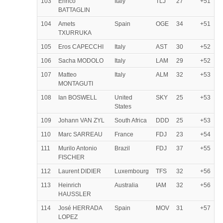
103
Enrico
Italy
TLJ
27
+51
BATTAGLIN
104
Amets
Spain
OGE
34
+51
TXURRUKA
105
Eros CAPECCHI
Italy
AST
30
+52
106
Sacha MODOLO
Italy
LAM
29
+52
107
Matteo
Italy
ALM
32
+53
MONTAGUTI
108
Ian BOSWELL
United
SKY
25
+53
States
109
Johann VAN ZYL
South Africa
DDD
25
+53
110
Marc SARREAU
France
FDJ
23
+54
111
Murilo Antonio
Brazil
FDJ
37
+55
FISCHER
112
Laurent DIDIER
Luxembourg
TFS
32
+56
113
Heinrich
Australia
IAM
32
+56
HAUSSLER
114
José HERRADA
Spain
MOV
31
+57
LOPEZ