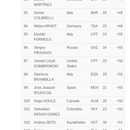
MARTÍNEZ
93
Sonny
Italy
BAR
26
+48
COLBRELLI
94
Nikias ARNDT
Germany
TGA
25
+49
95
Davide
Italy
CPT
24
+50
FORMOLO
96
Sergey
Russia
GAZ
34
+50
FIRSANOV
97
Joseph Lloyd
United
CPT
25
+50
DOMBROWSKI
States
98
Gianluca
Italy
EQS
29
+50
BRAMBILLA
99
Jose Joaquin
Spain
MOV
31
+50
ROJAS GIL
100
Hugo HOULE
Canada
ALM
26
+50
101
Sebastian
Colombia
SKY
23
+50
HENAO GOMEZ
102
Andrey ZEITS
Kazakhstan
AST
30
+51