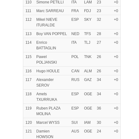
110
Simone PETILLI
ITA
LAM
23
+0
111
Marc SARREAU
FRA
FDJ
23
+0
112
Mikel NIEVE
ESP
SKY
32
+0
ITURALDE
113
Boy VAN POPPEL
NED
TFS
28
+0
114
Enrico
ITA
TLJ
27
+0
BATTAGLIN
115
Pawel
POL
TNK
26
+0
POLJANSKI
116
Hugo HOULE
CAN
ALM
26
+0
117
Alexander
RUS
GAZ
34
+0
SEROV
118
Amets
ESP
OGE
34
+0
TXURRUKA
119
Ruben PLAZA
ESP
OGE
36
+0
MOLINA
120
Marcel WYSS
SUI
IAM
30
+0
121
Damien
AUS
OGE
24
+0
HOWSON