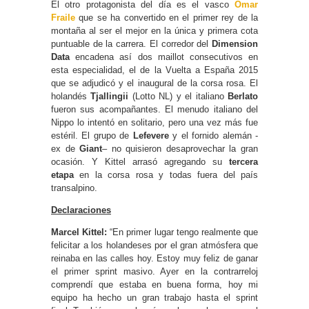
El otro protagonista del día es el vasco
Omar
Fraile
que se ha convertido en el primer rey de la
montaña al ser el mejor en la única y primera cota
puntuable de la carrera. El corredor del
Dimension
Data
encadena así dos maillot consecutivos en
esta especialidad, el de la Vuelta a España 2015
que se adjudicó y el inaugural de la corsa rosa. El
holandés
Tjallingii
(Lotto NL) y el italiano
Berlato
fueron sus acompañantes. El menudo italiano del
Nippo lo intentó en solitario, pero una vez más fue
estéril. El grupo de
Lefevere
y el fornido alemán -
ex de
Giant
– no quisieron desaprovechar la gran
ocasión. Y Kittel arrasó agregando su
tercera
etapa
en la corsa rosa y todas fuera del país
transalpino.
Declaraciones
Marcel Kittel:
“En primer lugar tengo realmente que
felicitar a los holandeses por el gran atmósfera que
reinaba en las calles hoy. Estoy muy feliz de ganar
el primer sprint masivo. Ayer en la contrarreloj
comprendí que estaba en buena forma, hoy mi
equipo ha hecho un gran trabajo hasta el sprint