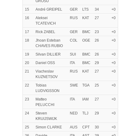
GROSU
15
André GREIPEL
GER
LTS
34
+0
16
Aleksei
RUS
KAT
27
+0
TCATEVICH
17
Rick ZABEL
GER
BMC
23
+0
18
Jhoan Esteban
COL
OGE
26
+0
CHAVES RUBIO
19
Silvan DILLIER
SUI
BMC
26
+0
20
Daniel OSS
ITA
BMC
29
+0
21
Viacheslav
RUS
KAT
27
+0
KUZNETSOV
22
Tobias
SWE
TGA
25
+0
LUDVIGSSON
23
Matteo
ITA
IAM
27
+0
PELUCCHI
24
Steven
NED
TLJ
29
+0
KRUIJSWIJK
25
Simon CLARKE
AUS
CPT
30
+0
26
Davide
ITA
AST
29
+0