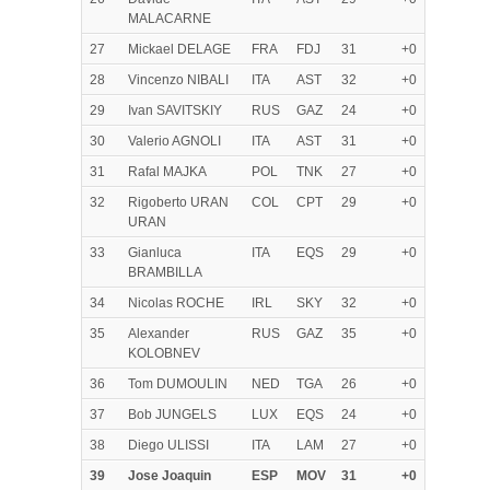
MALACARNE
27
Mickael DELAGE
FRA
FDJ
31
+0
28
Vincenzo NIBALI
ITA
AST
32
+0
29
Ivan SAVITSKIY
RUS
GAZ
24
+0
30
Valerio AGNOLI
ITA
AST
31
+0
31
Rafal MAJKA
POL
TNK
27
+0
32
Rigoberto URAN
COL
CPT
29
+0
URAN
33
Gianluca
ITA
EQS
29
+0
BRAMBILLA
34
Nicolas ROCHE
IRL
SKY
32
+0
35
Alexander
RUS
GAZ
35
+0
KOLOBNEV
36
Tom DUMOULIN
NED
TGA
26
+0
37
Bob JUNGELS
LUX
EQS
24
+0
38
Diego ULISSI
ITA
LAM
27
+0
39
Jose Joaquin
ESP
MOV
31
+0