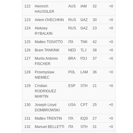
122
Heinrich
AUS
IAM
32
+0
HAUSSLER
123
Artem OVECHKIN
RUS
GAZ
30
+0
124
Aleksey
RUS
GAZ
23
+0
RYBALKIN
125
Matteo TOSATTO
ITA
TNK
42
+0
126
Bram TANKINK
NED
TLJ
38
+0
127
Murilo Antonio
BRA
FDJ
37
+0
FISCHER
128
Przemyslaw
POL
LAM
36
+0
NIEMIEC
129
Cristian
ESP
STH
21
+0
RODRIGUEZ
MARTIN
130
Joseph Lloyd
USA
CPT
25
+0
DOMBROWSKI
131
Matteo TRENTIN
ITA
EQS
27
+0
132
Manuel BELLETTI
ITA
STH
31
+0