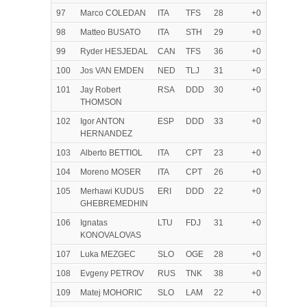
97
Marco COLEDAN
ITA
TFS
28
+0
98
Matteo BUSATO
ITA
STH
29
+0
99
Ryder HESJEDAL
CAN
TFS
36
+0
100
Jos VAN EMDEN
NED
TLJ
31
+0
101
Jay Robert
RSA
DDD
30
+0
THOMSON
102
Igor ANTON
ESP
DDD
33
+0
HERNANDEZ
103
Alberto BETTIOL
ITA
CPT
23
+0
104
Moreno MOSER
ITA
CPT
26
+0
105
Merhawi KUDUS
ERI
DDD
22
+0
GHEBREMEDHIN
106
Ignatas
LTU
FDJ
31
+0
KONOVALOVAS
107
Luka MEZGEC
SLO
OGE
28
+0
108
Evgeny PETROV
RUS
TNK
38
+0
109
Matej MOHORIC
SLO
LAM
22
+0