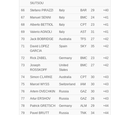
SIUTSOU
66
Stefano PIRAZZI
Italy
BAR
29
+40
67
Manuel SENNI
Italy
BMC
24
+41
68
Alberto BETTIOL
Italy
CPT
23
+41
69
Valerio AGNOLI
Italy
AST
31
+41
70
Jack BOBRIDGE
Australia
TFS
27
+42
71
David LOPEZ
Spain
SKY
35
+42
GARCIA
72
Rick ZABEL
Germany
BMC
23
+42
73
Joseph
United
BMC
27
+42
ROSSKOPF
States
74
Simon CLARKE
Australia
CPT
30
+43
75
Marcel WYSS
Switzerland
IAM
30
+43
76
Artem OVECHKIN
Russia
GAZ
30
+43
77
Artur ERSHOV
Russia
GAZ
26
+43
78
Patrick GRETSCH
Germany
ALM
29
+44
79
Pavel BRUTT
Russia
TNK
34
+44