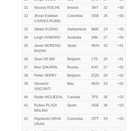
31
Nicolas ROCHE
Ireland
SKY
32
+30
32
Jhoan Esteban
Colombia
OGE
26
+30
CHAVES RUBIO
33
Stefan KUENG
Switzerland
BMC
23
+30
34
Leigh HOWARD
Australia
IAM
27
+30
35
Javier MORENO
Spain
MOV
32
+31
BAZAN
36
Sean DE BIE
Belgium
LTS
25
+31
37
Ilnur ZAKARIN
Russia
KAT
27
+32
38
Pieter SERRY
Belgium
EQS
28
+32
39
Giovanni
Italy
MOV
33
+32
VISCONTI
40
Ryder HESJEDAL
Canada
TFS
36
+33
41
Ruben PLAZA
Spain
OGE
36
+33
MOLINA
42
Rigoberto URAN
Colombia
CPT
29
+33
URAN