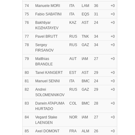
74
Manuele MORI
ITA
LAM
36
+0
75
Fabio SABATINI
ITA
EQS
31
+0
76
Bakhtiyar
KAZ
AST
24
+0
KOZHATAYEV
77
Pavel BRUTT
RUS
TNK
34
+0
78
Sergey
RUS
GAZ
34
+0
FIRSANOV
79
Matthias
AUT
IAM
27
+0
BRANDLE
80
Tanel KANGERT
EST
AST
29
+0
81
Manuel SENNI
ITA
BMC
24
+0
82
Andrei
RUS
GAZ
29
+0
SOLOMENNIKOV
83
Darwin ATAPUMA
COL
BMC
28
+0
HURTADO
84
Vegard Stake
NOR
IAM
27
+0
LAENGEN
85
Axel DOMONT
FRA
ALM
26
+0