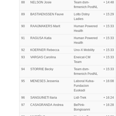
88
NELSON Josie
Team dsm-
+ 14:48
firmenich PostNL
89
BASTIAENSSEN Fauve
Lotto Dstny
+ 15:29
Ladies
90
RAAIJMAKERS Marit
Human Powered
+ 15:33
Health
91
RAGUSA Katia
Human Powered
+ 15:33
Health
92
KOERNER Rebecca
Uno-X Mobility
+ 15:33
93
VARGAS Carolina
Eneicat-CM
+ 15:33
Team
94
STORRIE Becky
Team dsm-
+ 15:33
firmenich PostNL
95
MENESES Jessenia
Laboral Kutxa-
+ 16:08
Fundacion
Euskadi
96
SANGUINETI Ilaria
Lidl-Trek
+ 16:24
97
CASAGRANDA Andrea
BePink-
+ 16:28
Bongioanni