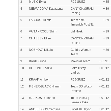
3
MUZIC Evita
FDJ-SUEZ
+ 35
4
NIEWIADOMA Katarzyna
CANYON//SRAM
+ 39
Racing
5
LABOUS Juliette
Team dsm-
+ 39
firmenich PostNL
6
VAN ANROOIJ Shirin
Lidl-Trek
+ 39
7
CHABBEY Elise
CANYON//SRAM
+ 39
Racing
8
NOSKOVA Nikola
Cofidis Women
+ 39
Team
9
BARIL Olivia
Movistar Team
+ 01:11
10
DE JONG Thalita
Lotto Dstny
+ 01:12
Ladies
11
KRAAK Amber
FDJ-SUEZ
+ 01:12
12
FISHER-BLACK Niamh
Team SD Worx-
+ 01:12
Protime
13
MARKUS Riejanne
Team Visma |
+ 01:12
Lease a Bike
14
ANDERSSON Caroline
Liv AlUla Jayco
+ 01:12