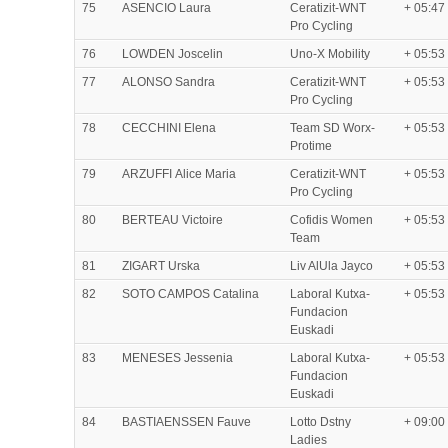
75
ASENCIO Laura
Ceratizit-WNT
+ 05:47
Pro Cycling
76
LOWDEN Joscelin
Uno-X Mobility
+ 05:53
77
ALONSO Sandra
Ceratizit-WNT
+ 05:53
Pro Cycling
78
CECCHINI Elena
Team SD Worx-
+ 05:53
Protime
79
ARZUFFI Alice Maria
Ceratizit-WNT
+ 05:53
Pro Cycling
80
BERTEAU Victoire
Cofidis Women
+ 05:53
Team
81
ZIGART Urska
Liv AlUla Jayco
+ 05:53
82
SOTO CAMPOS Catalina
Laboral Kutxa-
+ 05:53
Fundacion
Euskadi
83
MENESES Jessenia
Laboral Kutxa-
+ 05:53
Fundacion
Euskadi
84
BASTIAENSSEN Fauve
Lotto Dstny
+ 09:00
Ladies