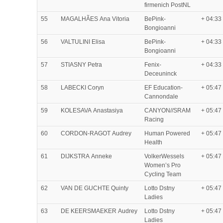
firmenich PostNL
55
MAGALHÃES Ana Vitoria
BePink-
+ 04:33
Bongioanni
56
VALTULINI Elisa
BePink-
+ 04:33
Bongioanni
57
STIASNY Petra
Fenix-
+ 04:33
Deceuninck
58
LABECKI Coryn
EF Education-
+ 05:47
Cannondale
59
KOLESAVA Anastasiya
CANYON//SRAM
+ 05:47
Racing
60
CORDON-RAGOT Audrey
Human Powered
+ 05:47
Health
61
DIJKSTRA Anneke
VolkerWessels
+ 05:47
Women’s Pro
Cycling Team
62
VAN DE GUCHTE Quinty
Lotto Dstny
+ 05:47
Ladies
63
DE KEERSMAEKER Audrey
Lotto Dstny
+ 05:47
Ladies