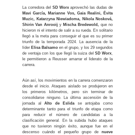
La corredora del
SD Worx
aprovechó las dudas de
Mavi García, Marianne Vos, Gaia Realini, Évita
Muzic, Katarzyna Niewiadoma, Nikola Nosková,
Shirin Van Anrooij
y
Mischa Bredewold,
que no
hicieron ni el intento de salir a su rueda. En solitario
llegó a la meta para conseguir el que es su primer
triunfo de la temporada 2024. La ausencia de la
líder
Elisa Balsamo
en el grupo, y los 29 segundos
de ventaja con los que llegó la suiza del
SD Worx
,
le permitieron a Reusser amarrar el liderato de la
carrera.
Aún así, los movimientos en la carrera comenzaron
desde el inicio. Ataques aislado se produjeron en
los primeros kilómetros, pero sin terminar de
consolidarse ninguno. La última ascensión de la
jornada al
Alto de Eslida
se antojaba como
determinante tanto para el triunfo de etapa como
para reducir el número de candidatas a la
clasificación general. En la subida hubo ataques
que no tuvieron ningún éxito, aunque fue en el
descenso cuándo el pequeño grupo de
nueve