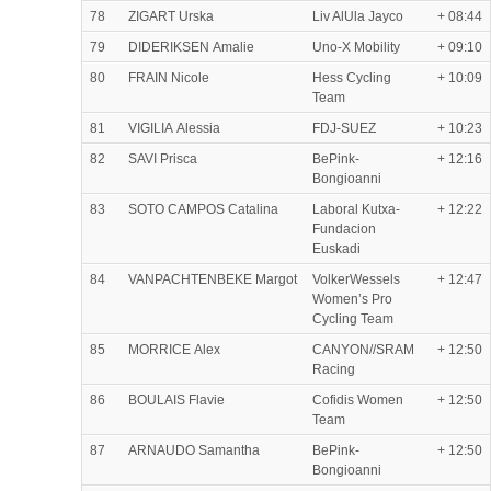
78
ZIGART Urska
Liv AlUla Jayco
+ 08:44
79
DIDERIKSEN Amalie
Uno-X Mobility
+ 09:10
80
FRAIN Nicole
Hess Cycling
+ 10:09
Team
81
VIGILIA Alessia
FDJ-SUEZ
+ 10:23
82
SAVI Prisca
BePink-
+ 12:16
Bongioanni
83
SOTO CAMPOS Catalina
Laboral Kutxa-
+ 12:22
Fundacion
Euskadi
84
VANPACHTENBEKE Margot
VolkerWessels
+ 12:47
Women’s Pro
Cycling Team
85
MORRICE Alex
CANYON//SRAM
+ 12:50
Racing
86
BOULAIS Flavie
Cofidis Women
+ 12:50
Team
87
ARNAUDO Samantha
BePink-
+ 12:50
Bongioanni