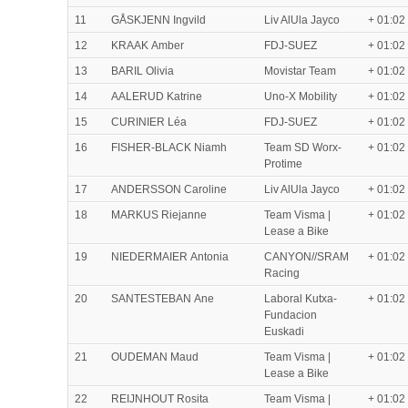
11
GÅSKJENN Ingvild
Liv AlUla Jayco
+ 01:02
12
KRAAK Amber
FDJ-SUEZ
+ 01:02
13
BARIL Olivia
Movistar Team
+ 01:02
14
AALERUD Katrine
Uno-X Mobility
+ 01:02
15
CURINIER Léa
FDJ-SUEZ
+ 01:02
16
FISHER-BLACK Niamh
Team SD Worx-
+ 01:02
Protime
17
ANDERSSON Caroline
Liv AlUla Jayco
+ 01:02
18
MARKUS Riejanne
Team Visma |
+ 01:02
Lease a Bike
19
NIEDERMAIER Antonia
CANYON//SRAM
+ 01:02
Racing
20
SANTESTEBAN Ane
Laboral Kutxa-
+ 01:02
Fundacion
Euskadi
21
OUDEMAN Maud
Team Visma |
+ 01:02
Lease a Bike
22
REIJNHOUT Rosita
Team Visma |
+ 01:02