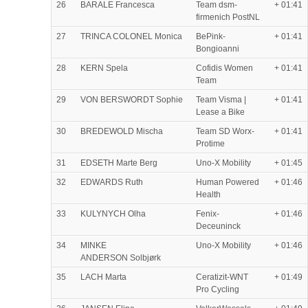
26
BARALE Francesca
Team dsm-
+ 01:41
firmenich PostNL
27
TRINCA COLONEL Monica
BePink-
+ 01:41
Bongioanni
28
KERN Spela
Cofidis Women
+ 01:41
Team
29
VON BERSWORDT Sophie
Team Visma |
+ 01:41
Lease a Bike
30
BREDEWOLD Mischa
Team SD Worx-
+ 01:41
Protime
31
EDSETH Marte Berg
Uno-X Mobility
+ 01:45
32
EDWARDS Ruth
Human Powered
+ 01:46
Health
33
KULYNYCH Olha
Fenix-
+ 01:46
Deceuninck
34
MINKE
Uno-X Mobility
+ 01:46
ANDERSON Solbjørk
35
LACH Marta
Ceratizit-WNT
+ 01:49
Pro Cycling