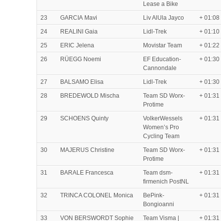
Lease a Bike
23
GARCIA Mavi
Liv AlUla Jayco
+ 01:08
24
REALINI Gaia
Lidl-Trek
+ 01:10
25
ERIC Jelena
Movistar Team
+ 01:22
26
RÜEGG Noemi
EF Education-
+ 01:30
Cannondale
27
BALSAMO Elisa
Lidl-Trek
+ 01:30
28
BREDEWOLD Mischa
Team SD Worx-
+ 01:31
Protime
29
SCHOENS Quinty
VolkerWessels
+ 01:31
Women’s Pro
Cycling Team
30
MAJERUS Christine
Team SD Worx-
+ 01:31
Protime
31
BARALE Francesca
Team dsm-
+ 01:31
firmenich PostNL
32
TRINCA COLONEL Monica
BePink-
+ 01:31
Bongioanni
33
VON BERSWORDT Sophie
Team Visma |
+ 01:31