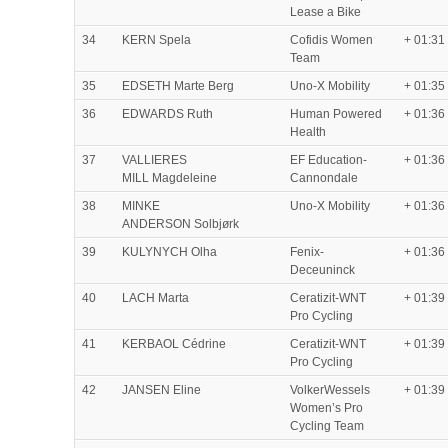
Lease a Bike
34
KERN Spela
Cofidis Women
+ 01:31
Team
35
EDSETH Marte Berg
Uno-X Mobility
+ 01:35
36
EDWARDS Ruth
Human Powered
+ 01:36
Health
37
VALLIERES
EF Education-
+ 01:36
MILL Magdeleine
Cannondale
38
MINKE
Uno-X Mobility
+ 01:36
ANDERSON Solbjørk
39
KULYNYCH Olha
Fenix-
+ 01:36
Deceuninck
40
LACH Marta
Ceratizit-WNT
+ 01:39
Pro Cycling
41
KERBAOL Cédrine
Ceratizit-WNT
+ 01:39
Pro Cycling
42
JANSEN Eline
VolkerWessels
+ 01:39
Women’s Pro
Cycling Team