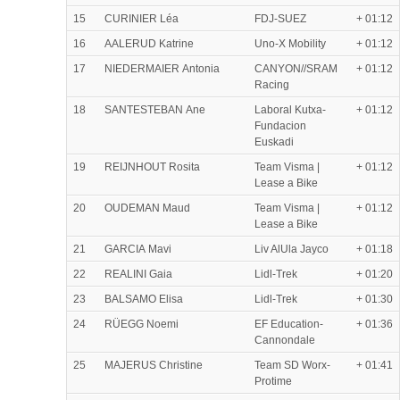
15
CURINIER Léa
FDJ-SUEZ
+ 01:12
16
AALERUD Katrine
Uno-X Mobility
+ 01:12
17
NIEDERMAIER Antonia
CANYON//SRAM
+ 01:12
Racing
18
SANTESTEBAN Ane
Laboral Kutxa-
+ 01:12
Fundacion
Euskadi
19
REIJNHOUT Rosita
Team Visma |
+ 01:12
Lease a Bike
20
OUDEMAN Maud
Team Visma |
+ 01:12
Lease a Bike
21
GARCIA Mavi
Liv AlUla Jayco
+ 01:18
22
REALINI Gaia
Lidl-Trek
+ 01:20
23
BALSAMO Elisa
Lidl-Trek
+ 01:30
24
RÜEGG Noemi
EF Education-
+ 01:36
Cannondale
25
MAJERUS Christine
Team SD Worx-
+ 01:41
Protime