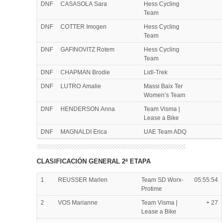
DNF
CASASOLA Sara
Hess Cycling
Team
DNF
COTTER Imogen
Hess Cycling
Team
DNF
GAFINOVITZ Rotem
Hess Cycling
Team
DNF
CHAPMAN Brodie
Lidl-Trek
DNF
LUTRO Amalie
Massi Baix Ter
Women’s Team
DNF
HENDERSON Anna
Team Visma |
Lease a Bike
DNF
MAGNALDI Erica
UAE Team ADQ
CLASIFICACIÓN GENERAL 2ª ETAPA
1
REUSSER Marlen
Team SD Worx-
05:55:54
Protime
2
VOS Marianne
Team Visma |
+ 27
Lease a Bike