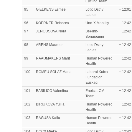
Cycling Team
95
GIELKENS Esmee
Lotto Dstny
+ 12:01
Ladies
96
KOERNER Rebecca
Uno-X Mobility
+ 12:42
97
JENCUSOVA Nora
BePink-
+ 12:42
Bongioanni
98
ARENS Maureen
Lotto Dstny
+ 12:42
Ladies
99
RAAIJMAKERS Marit
Human Powered
+ 12:42
Health
100
ROMEU SOLAZ Marta
Laboral Kutxa-
+ 12:42
Fundacion
Euskadi
101
BASILICO Valentina
Eneicat-CM
+ 12:42
Team
102
BIRIUKOVA Yuliia
Human Powered
+ 12:42
Health
103
RAGUSA Katia
Human Powered
+ 12:42
Health
104
DOCX Mieke
Lotto Dstny
+ 12:42