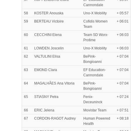
Cannondale
58
KOSTER Anouska
Uno-X Mobility
+ 05:57
59
BERTEAU Victoire
Cofidis Women
+ 06:01
Team
60
CECCHINI Elena
Team SD Worx-
+ 06:03
Protime
61
LOWDEN Joscelin
Uno-X Mobility
+ 06:03
62
VALTULINI Elisa
BePink-
+ 07:04
Bongioanni
63
EMOND Clara
EF Education-
+ 07:04
Cannondale
64
MAGALHÃES Ana Vitoria
BePink-
+ 07:04
Bongioanni
65
STIASNY Petra
Fenix-
+ 07:24
Deceuninck
66
ERIC Jelena
Movistar Team
+ 07:51
67
CORDON-RAGOT Audrey
Human Powered
+ 08:18
Health