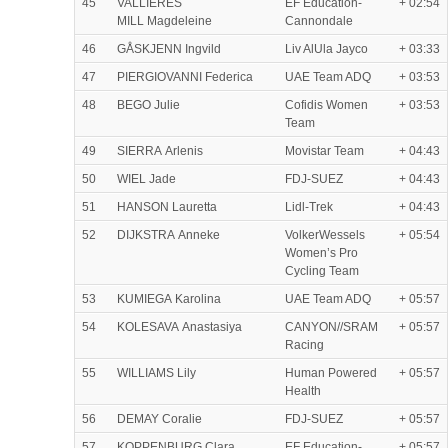
45
VALLIERES
EF Education-
+ 02:54
MILL Magdeleine
Cannondale
46
GÅSKJENN Ingvild
Liv AlUla Jayco
+ 03:33
47
PIERGIOVANNI Federica
UAE Team ADQ
+ 03:53
48
BEGO Julie
Cofidis Women
+ 03:53
Team
49
SIERRA Arlenis
Movistar Team
+ 04:43
50
WIEL Jade
FDJ-SUEZ
+ 04:43
51
HANSON Lauretta
Lidl-Trek
+ 04:43
52
DIJKSTRA Anneke
VolkerWessels
+ 05:54
Women’s Pro
Cycling Team
53
KUMIEGA Karolina
UAE Team ADQ
+ 05:57
54
KOLESAVA Anastasiya
CANYON//SRAM
+ 05:57
Racing
55
WILLIAMS Lily
Human Powered
+ 05:57
Health
56
DEMAY Coralie
FDJ-SUEZ
+ 05:57
57
KOPPENBURG Clara
EF Education-
+ 05:57