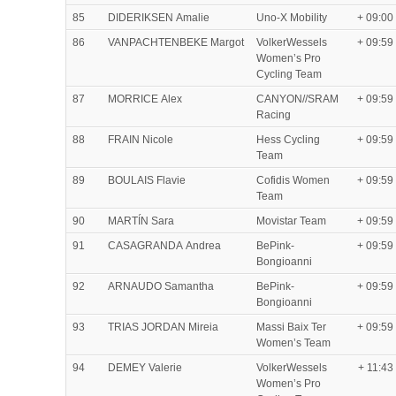
85
DIDERIKSEN Amalie
Uno-X Mobility
+ 09:00
86
VANPACHTENBEKE Margot
VolkerWessels
+ 09:59
Women’s Pro
Cycling Team
87
MORRICE Alex
CANYON//SRAM
+ 09:59
Racing
88
FRAIN Nicole
Hess Cycling
+ 09:59
Team
89
BOULAIS Flavie
Cofidis Women
+ 09:59
Team
90
MARTÍN Sara
Movistar Team
+ 09:59
91
CASAGRANDA Andrea
BePink-
+ 09:59
Bongioanni
92
ARNAUDO Samantha
BePink-
+ 09:59
Bongioanni
93
TRIAS JORDAN Mireia
Massi Baix Ter
+ 09:59
Women’s Team
94
DEMEY Valerie
VolkerWessels
+ 11:43
Women’s Pro