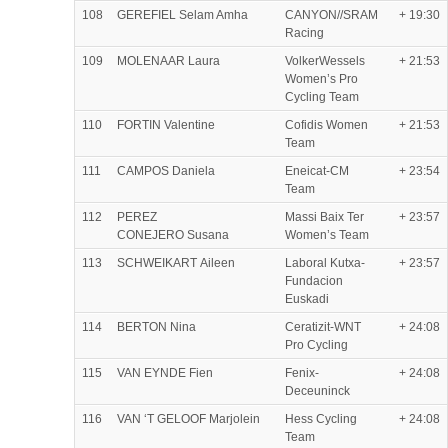
108
GEREFIEL Selam Amha
CANYON//SRAM
+ 19:30
Racing
109
MOLENAAR Laura
VolkerWessels
+ 21:53
Women’s Pro
Cycling Team
110
FORTIN Valentine
Cofidis Women
+ 21:53
Team
111
CAMPOS Daniela
Eneicat-CM
+ 23:54
Team
112
PEREZ
Massi Baix Ter
+ 23:57
CONEJERO Susana
Women’s Team
113
SCHWEIKART Aileen
Laboral Kutxa-
+ 23:57
Fundacion
Euskadi
114
BERTON Nina
Ceratizit-WNT
+ 24:08
Pro Cycling
115
VAN EYNDE Fien
Fenix-
+ 24:08
Deceuninck
116
VAN ‘T GELOOF Marjolein
Hess Cycling
+ 24:08
Team