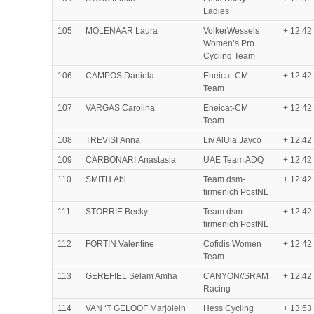
Ladies
105
MOLENAAR Laura
VolkerWessels
+ 12:42
Women’s Pro
Cycling Team
106
CAMPOS Daniela
Eneicat-CM
+ 12:42
Team
107
VARGAS Carolina
Eneicat-CM
+ 12:42
Team
108
TREVISI Anna
Liv AlUla Jayco
+ 12:42
109
CARBONARI Anastasia
UAE Team ADQ
+ 12:42
110
SMITH Abi
Team dsm-
+ 12:42
firmenich PostNL
111
STORRIE Becky
Team dsm-
+ 12:42
firmenich PostNL
112
FORTIN Valentine
Cofidis Women
+ 12:42
Team
113
GEREFIEL Selam Amha
CANYON//SRAM
+ 12:42
Racing
114
VAN ‘T GELOOF Marjolein
Hess Cycling
+ 13:53