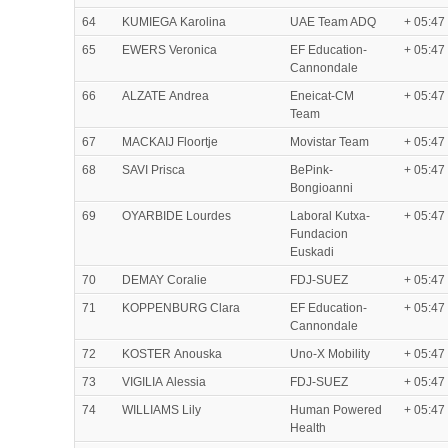
64
KUMIEGA Karolina
UAE Team ADQ
+ 05:47
65
EWERS Veronica
EF Education-
+ 05:47
Cannondale
66
ALZATE Andrea
Eneicat-CM
+ 05:47
Team
67
MACKAIJ Floortje
Movistar Team
+ 05:47
68
SAVI Prisca
BePink-
+ 05:47
Bongioanni
69
OYARBIDE Lourdes
Laboral Kutxa-
+ 05:47
Fundacion
Euskadi
70
DEMAY Coralie
FDJ-SUEZ
+ 05:47
71
KOPPENBURG Clara
EF Education-
+ 05:47
Cannondale
72
KOSTER Anouska
Uno-X Mobility
+ 05:47
73
VIGILIA Alessia
FDJ-SUEZ
+ 05:47
74
WILLIAMS Lily
Human Powered
+ 05:47
Health