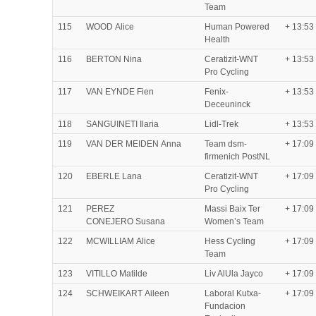
Team
115
WOOD Alice
Human Powered
+ 13:53
Health
116
BERTON Nina
Ceratizit-WNT
+ 13:53
Pro Cycling
117
VAN EYNDE Fien
Fenix-
+ 13:53
Deceuninck
118
SANGUINETI Ilaria
Lidl-Trek
+ 13:53
119
VAN DER MEIDEN Anna
Team dsm-
+ 17:09
firmenich PostNL
120
EBERLE Lana
Ceratizit-WNT
+ 17:09
Pro Cycling
121
PEREZ
Massi Baix Ter
+ 17:09
CONEJERO Susana
Women’s Team
122
MCWILLIAM Alice
Hess Cycling
+ 17:09
Team
123
VITILLO Matilde
Liv AlUla Jayco
+ 17:09
124
SCHWEIKART Aileen
Laboral Kutxa-
+ 17:09
Fundacion