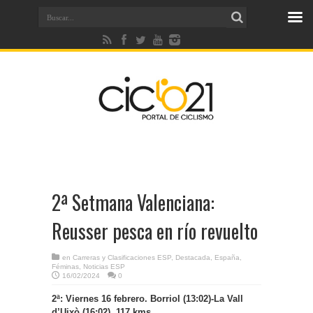
2ª Setmana Valenciana:
Reusser pesca en río revuelto
en
Carreras y Clasificaciones ESP
,
Destacada
,
España
,
Féminas
,
Noticias ESP
16/02/2024
0
2ª: Viernes 16 febrero. Borriol (13:02)-La Vall
d’Uixò (16:02), 117 kms