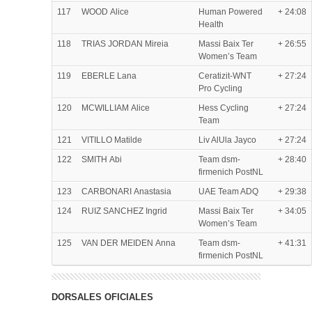
117
WOOD Alice
Human Powered
+ 24:08
Health
118
TRIAS JORDAN Mireia
Massi Baix Ter
+ 26:55
Women’s Team
119
EBERLE Lana
Ceratizit-WNT
+ 27:24
Pro Cycling
120
MCWILLIAM Alice
Hess Cycling
+ 27:24
Team
121
VITILLO Matilde
Liv AlUla Jayco
+ 27:24
122
SMITH Abi
Team dsm-
+ 28:40
firmenich PostNL
123
CARBONARI Anastasia
UAE Team ADQ
+ 29:38
124
RUIZ SANCHEZ Ingrid
Massi Baix Ter
+ 34:05
Women’s Team
125
VAN DER MEIDEN Anna
Team dsm-
+ 41:31
firmenich PostNL
DORSALES OFICIALES