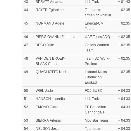
43
SPRATT Amanda
Lidl-Trek
+ 01:43
44
RAYER Eglantine
Team dsm-
+ 02:35
firmenich PostNL
45
NORMAND Adèle
Eneicat-CM
+ 02:35
Team
46
PIERGIOVANNI Federica
UAE Team ADQ
+ 02:35
47
BEGO Julie
Cofidis Women
+ 02:35
Team
48
VAN DEN BROEK-
Team SD Worx-
+ 02:35
BLAAK Chantal
Protime
49
QUAGLIOTTO Nadia
Laboral Kutxa-
+ 02:35
Fundacion
Euskadi
50
WIEL Jade
FDJ-SUEZ
+ 04:33
51
HANSON Lauretta
Lidl-Trek
+ 04:33
52
EMOND Clara
EF Education-
+ 04:33
Cannondale
53
SIERRA Arlenis
Movistar Team
+ 04:33
54
NELSON Josie
Team dsm-
+ 04:33