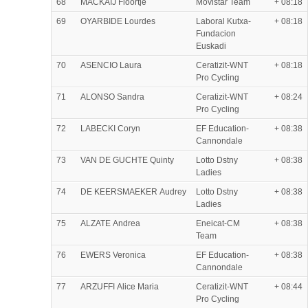
68
MACKAIJ Floortje
Movistar Team
+ 08:18
69
OYARBIDE Lourdes
Laboral Kutxa-
+ 08:18
Fundacion
Euskadi
70
ASENCIO Laura
Ceratizit-WNT
+ 08:18
Pro Cycling
71
ALONSO Sandra
Ceratizit-WNT
+ 08:24
Pro Cycling
72
LABECKI Coryn
EF Education-
+ 08:38
Cannondale
73
VAN DE GUCHTE Quinty
Lotto Dstny
+ 08:38
Ladies
74
DE KEERSMAEKER Audrey
Lotto Dstny
+ 08:38
Ladies
75
ALZATE Andrea
Eneicat-CM
+ 08:38
Team
76
EWERS Veronica
EF Education-
+ 08:38
Cannondale
77
ARZUFFI Alice Maria
Ceratizit-WNT
+ 08:44
Pro Cycling