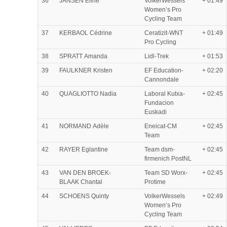
36
JANSEN Eline
VolkerWessels
+ 01:49
Women’s Pro
Cycling Team
37
KERBAOL Cédrine
Ceratizit-WNT
+ 01:49
Pro Cycling
38
SPRATT Amanda
Lidl-Trek
+ 01:53
39
FAULKNER Kristen
EF Education-
+ 02:20
Cannondale
40
QUAGLIOTTO Nadia
Laboral Kutxa-
+ 02:45
Fundacion
Euskadi
41
NORMAND Adèle
Eneicat-CM
+ 02:45
Team
42
RAYER Eglantine
Team dsm-
+ 02:45
firmenich PostNL
43
VAN DEN BROEK-
Team SD Worx-
+ 02:45
BLAAK Chantal
Protime
44
SCHOENS Quinty
VolkerWessels
+ 02:49
Women’s Pro
Cycling Team