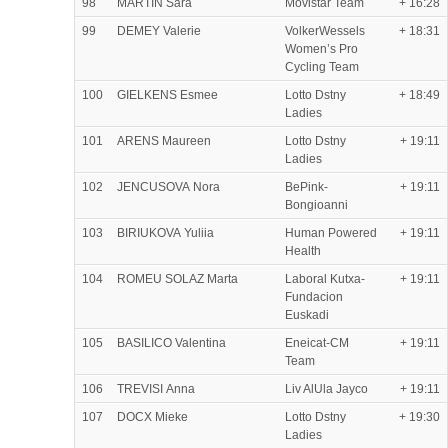
98
MARTÍN Sara
Movistar Team
+ 16:28
99
DEMEY Valerie
VolkerWessels
+ 18:31
Women’s Pro
Cycling Team
100
GIELKENS Esmee
Lotto Dstny
+ 18:49
Ladies
101
ARENS Maureen
Lotto Dstny
+ 19:11
Ladies
102
JENCUSOVA Nora
BePink-
+ 19:11
Bongioanni
103
BIRIUKOVA Yuliia
Human Powered
+ 19:11
Health
104
ROMEU SOLAZ Marta
Laboral Kutxa-
+ 19:11
Fundacion
Euskadi
105
BASILICO Valentina
Eneicat-CM
+ 19:11
Team
106
TREVISI Anna
Liv AlUla Jayco
+ 19:11
107
DOCX Mieke
Lotto Dstny
+ 19:30
Ladies