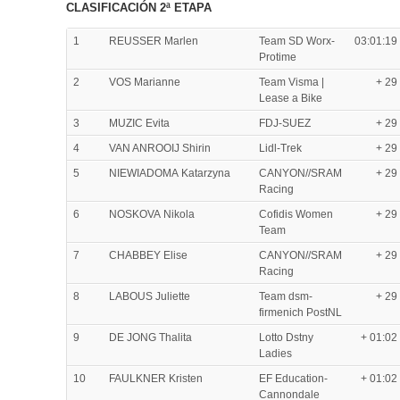
CLASIFICACIÓN 2ª ETAPA
1
REUSSER Marlen
Team SD Worx-
03:01:19
Protime
2
VOS Marianne
Team Visma |
+ 29
Lease a Bike
3
MUZIC Evita
FDJ-SUEZ
+ 29
4
VAN ANROOIJ Shirin
Lidl-Trek
+ 29
5
NIEWIADOMA Katarzyna
CANYON//SRAM
+ 29
Racing
6
NOSKOVA Nikola
Cofidis Women
+ 29
Team
7
CHABBEY Elise
CANYON//SRAM
+ 29
Racing
8
LABOUS Juliette
Team dsm-
+ 29
firmenich PostNL
9
DE JONG Thalita
Lotto Dstny
+ 01:02
Ladies
10
FAULKNER Kristen
EF Education-
+ 01:02
Cannondale