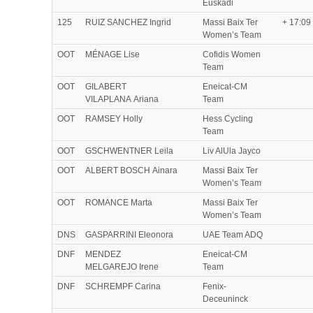
Euskadi
125
RUIZ SANCHEZ Ingrid
Massi Baix Ter
+ 17:09
Women’s Team
OOT
MÉNAGE Lise
Cofidis Women
Team
OOT
GILABERT
Eneicat-CM
VILAPLANA Ariana
Team
OOT
RAMSEY Holly
Hess Cycling
Team
OOT
GSCHWENTNER Leila
Liv AlUla Jayco
OOT
ALBERT BOSCH Ainara
Massi Baix Ter
Women’s Team
OOT
ROMANCE Marta
Massi Baix Ter
Women’s Team
DNS
GASPARRINI Eleonora
UAE Team ADQ
DNF
MENDEZ
Eneicat-CM
MELGAREJO Irene
Team
DNF
SCHREMPF Carina
Fenix-
Deceuninck