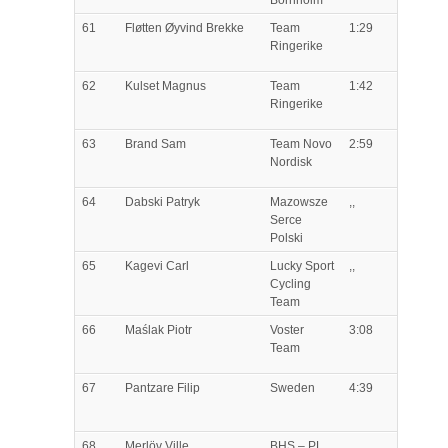
61
Fløtten
Øyvind Brekke
Team
1:29
Ringerike
62
Kulset
Magnus
Team
1:42
Ringerike
63
Brand
Sam
Team Novo
2:59
Nordisk
64
Dabski
Patryk
Mazowsze
,,
Serce
Polski
65
Kagevi
Carl
Lucky Sport
,,
Cycling
Team
66
Maślak
Piotr
Voster
3:08
Team
67
Pantzare
Filip
Sweden
4:39
68
Merlöv
Ville
BHS – PL
,,