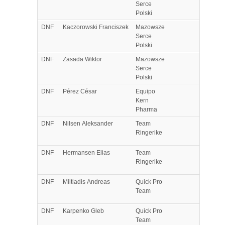
Serce
Polski
DNF
Kaczorowski
Franciszek
Mazowsze
Serce
Polski
DNF
Zasada
Wiktor
Mazowsze
Serce
Polski
DNF
Pérez
César
Equipo
Kern
Pharma
DNF
Nilsen
Aleksander
Team
Ringerike
DNF
Hermansen
Elias
Team
Ringerike
DNF
Miltiadis
Andreas
Quick Pro
Team
DNF
Karpenko
Gleb
Quick Pro
Team