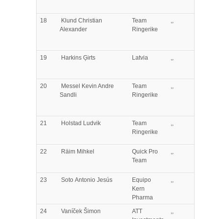
18
Klund
Christian
Team
,,
Alexander
Ringerike
19
Harkins
Ģirts
Latvia
,,
20
Messel
Kevin Andre
Team
,,
Sandli
Ringerike
21
Holstad
Ludvik
Team
,,
Ringerike
22
Räim
Mihkel
Quick Pro
,,
Team
23
Soto
Antonio Jesús
Equipo
,,
Kern
Pharma
24
Vaníček
Šimon
ATT
,,