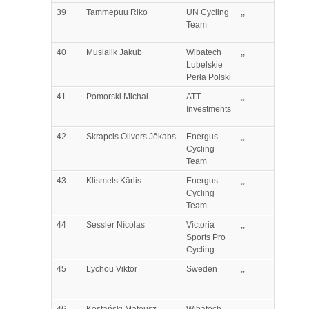
39
Tammepuu
Riko
UN Cycling
,,
Team
40
Musialik
Jakub
Wibatech
,,
Lubelskie
Perła Polski
41
Pomorski
Michał
ATT
,,
Investments
42
Skrapcis
Olivers Jēkabs
Energus
,,
Cycling
Team
43
Klismets
Kārlis
Energus
,,
Cycling
Team
44
Sessler
Nícolas
Victoria
,,
Sports Pro
Cycling
45
Lychou
Viktor
Sweden
,,
46
Kostański
Mateusz
Wibatech
,,