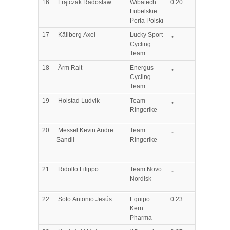
16
Frątczak
Radosław
Wibatech
0:20
Lubelskie
Perła Polski
17
Källberg
Axel
Lucky Sport
,,
Cycling
Team
18
Ärm
Rait
Energus
,,
Cycling
Team
19
Holstad
Ludvik
Team
,,
Ringerike
20
Messel
Kevin Andre
Team
,,
Sandli
Ringerike
21
Ridolfo
Filippo
Team Novo
,,
Nordisk
22
Soto
Antonio Jesús
Equipo
0:23
Kern
Pharma