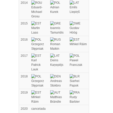
2014
Eduard-
Adrian
Emīls
Michael
Kurek
Liepiņš
Grosu
2015
Martin
Ioannis
Gustav
Laas
Tamuridis
Höög
2016
Grzegorz
Roman
Mihkel Räim
Stępniak
Maikin
2017
Karl
Deins
Paweł
Patrick
Kaņepējs
Franczak
Lauk
2018
Grzegorz
Andreas
Siarhei
Stępniak
Stokbro
Papok
2019
Mihkel
Matthias
Rudy
Räim
Brändle
Barbier
2020
cancelada