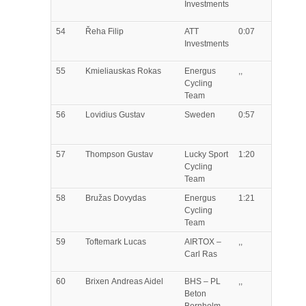
Investments
54
Řeha
Filip
ATT
0:07
Investments
55
Kmieliauskas
Rokas
Energus
,,
Cycling
Team
56
Lovidius
Gustav
Sweden
0:57
57
Thompson
Gustav
Lucky Sport
1:20
Cycling
Team
58
Bružas
Dovydas
Energus
1:21
Cycling
Team
59
Toftemark
Lucas
AIRTOX –
,,
Carl Ras
60
Brixen
Andreas Aidel
BHS – PL
,,
Beton
Bornholm