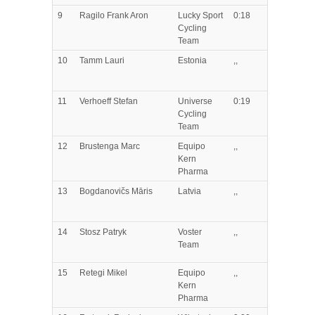
9
Ragilo
Frank Aron
Lucky Sport
0:18
Cycling
Team
10
Tamm
Lauri
Estonia
,,
11
Verhoeff
Stefan
Universe
0:19
Cycling
Team
12
Brustenga
Marc
Equipo
,,
Kern
Pharma
13
Bogdanovičs
Māris
Latvia
,,
14
Stosz
Patryk
Voster
,,
Team
15
Retegi
Mikel
Equipo
,,
Kern
Pharma