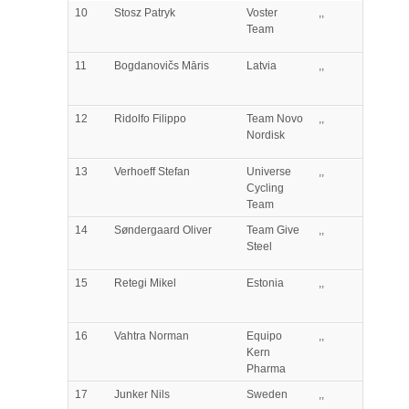
10
Stosz
Patryk
Voster
,,
Team
11
Bogdanovičs
Māris
Latvia
,,
12
Ridolfo
Filippo
Team Novo
,,
Nordisk
13
Verhoeff
Stefan
Universe
,,
Cycling
Team
14
Søndergaard
Oliver
Team Give
,,
Steel
15
Retegi
Mikel
Estonia
,,
16
Vahtra
Norman
Equipo
,,
Kern
Pharma
17
Junker
Nils
Sweden
,,