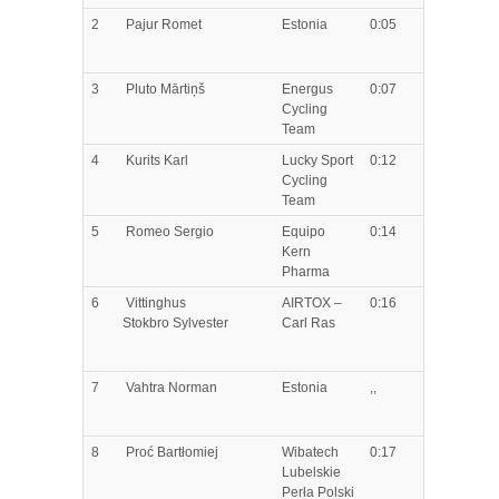
2
Pajur
Romet
Estonia
0:05
3
Pluto
Mārtiņš
Energus
0:07
Cycling
Team
4
Kurits
Karl
Lucky Sport
0:12
Cycling
Team
5
Romeo
Sergio
Equipo
0:14
Kern
Pharma
6
Vittinghus
AIRTOX –
0:16
Stokbro
Sylvester
Carl Ras
7
Vahtra
Norman
Estonia
,,
8
Proć
Bartłomiej
Wibatech
0:17
Lubelskie
Perła Polski