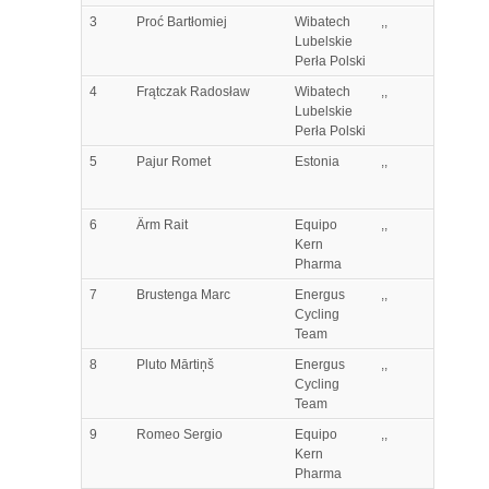
3
Proć
Bartłomiej
Wibatech
,,
Lubelskie
Perła Polski
4
Frątczak
Radosław
Wibatech
,,
Lubelskie
Perła Polski
5
Pajur
Romet
Estonia
,,
6
Ärm
Rait
Equipo
,,
Kern
Pharma
7
Brustenga
Marc
Energus
,,
Cycling
Team
8
Pluto
Mārtiņš
Energus
,,
Cycling
Team
9
Romeo
Sergio
Equipo
,,
Kern
Pharma