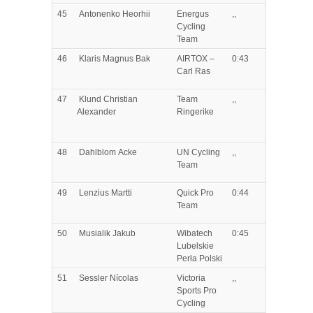
45
Antonenko
Heorhii
Energus
,,
Cycling
Team
46
Klaris
Magnus Bak
AIRTOX –
0:43
Carl Ras
47
Klund
Christian
Team
,,
Alexander
Ringerike
48
Dahlblom
Acke
UN Cycling
,,
Team
49
Lenzius
Martti
Quick Pro
0:44
Team
50
Musialik
Jakub
Wibatech
0:45
Lubelskie
Perła Polski
51
Sessler
Nícolas
Victoria
,,
Sports Pro
Cycling