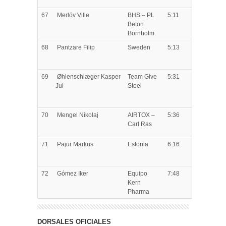
67
Merlöv
Ville
BHS – PL
5:11
Beton
Bornholm
68
Pantzare
Filip
Sweden
5:13
69
Øhlenschlæger
Kasper
Team Give
5:31
Jul
Steel
70
Mengel
Nikolaj
AIRTOX –
5:36
Carl Ras
71
Pajur
Markus
Estonia
6:16
72
Gómez
Iker
Equipo
7:48
Kern
Pharma
DORSALES OFICIALES