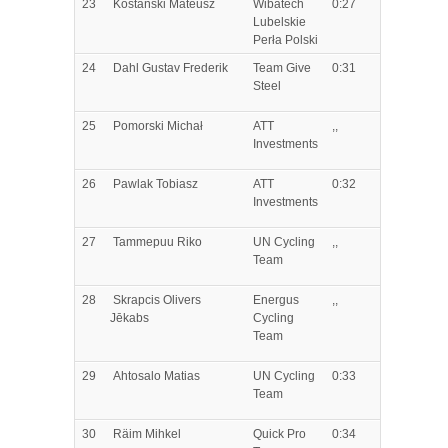
23
Kostański
Mateusz
Wibatech
0:27
Lubelskie
Perła Polski
24
Dahl
Gustav Frederik
Team Give
0:31
Steel
25
Pomorski
Michał
ATT
,,
Investments
26
Pawlak
Tobiasz
ATT
0:32
Investments
27
Tammepuu
Riko
UN Cycling
,,
Team
28
Skrapcis
Olivers
Energus
,,
Jēkabs
Cycling
Team
29
Ahtosalo
Matias
UN Cycling
0:33
Team
30
Räim
Mihkel
Quick Pro
0:34