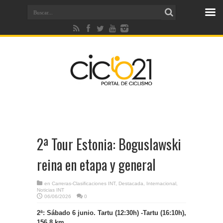
2ª Tour Estonia: Boguslawski
reina en etapa y general
en
Carreras-Clasificaciones INT
,
Destacada
,
Internacional
,
Noticias INT
06/06/2026
0
2ª: Sábado 6 junio. Tartu (12:30h) -Tartu (16:10h),
156,8 km