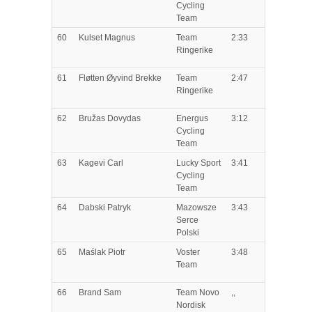
Cycling
Team
60
Kulset
Magnus
Team
2:33
Ringerike
61
Fløtten
Øyvind Brekke
Team
2:47
Ringerike
62
Bružas
Dovydas
Energus
3:12
Cycling
Team
63
Kagevi
Carl
Lucky Sport
3:41
Cycling
Team
64
Dabski
Patryk
Mazowsze
3:43
Serce
Polski
65
Maślak
Piotr
Voster
3:48
Team
66
Brand
Sam
Team Novo
,,
Nordisk