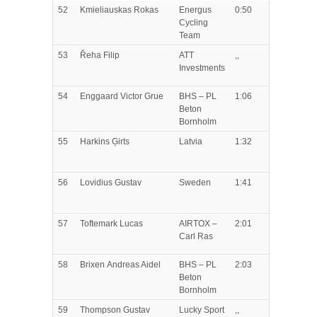
52
Kmieliauskas
Rokas
Energus
0:50
Cycling
Team
53
Řeha
Filip
ATT
,,
Investments
54
Enggaard
Victor Grue
BHS – PL
1:06
Beton
Bornholm
55
Harkins
Ģirts
Latvia
1:32
56
Lovidius
Gustav
Sweden
1:41
57
Toftemark
Lucas
AIRTOX –
2:01
Carl Ras
58
Brixen
Andreas Aidel
BHS – PL
2:03
Beton
Bornholm
59
Thompson
Gustav
Lucky Sport
,,