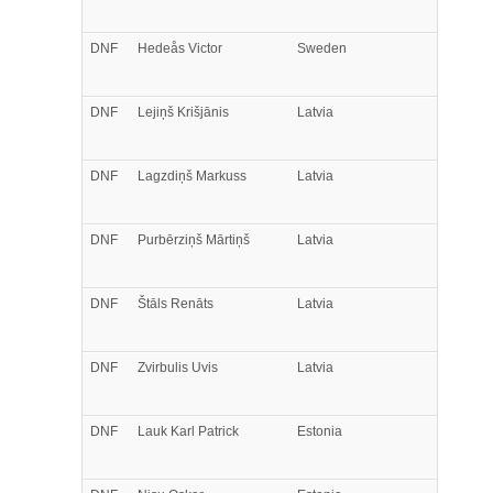
DNF
Hedeås
Victor
Sweden
DNF
Lejiņš
Krišjānis
Latvia
DNF
Lagzdiņš
Markuss
Latvia
DNF
Purbērziņš
Mārtiņš
Latvia
DNF
Štāls
Renāts
Latvia
DNF
Zvirbulis
Uvis
Latvia
DNF
Lauk
Karl Patrick
Estonia