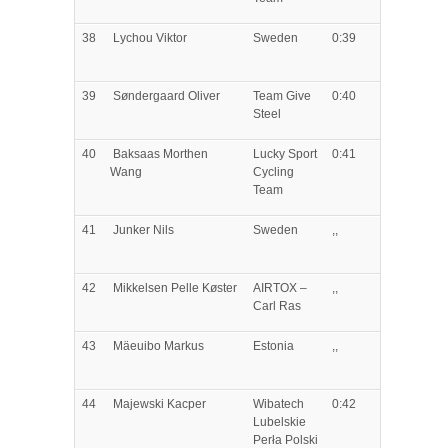
38
Lychou
Viktor
Sweden
0:39
39
Søndergaard
Oliver
Team Give
0:40
Steel
40
Baksaas
Morthen
Lucky Sport
0:41
Wang
Cycling
Team
41
Junker
Nils
Sweden
,,
42
Mikkelsen
Pelle Køster
AIRTOX –
,,
Carl Ras
43
Mäeuibo
Markus
Estonia
,,
44
Majewski
Kacper
Wibatech
0:42
Lubelskie
Perła Polski