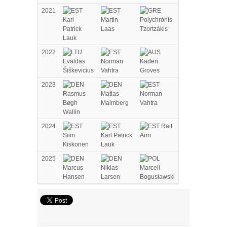
2021
Karl
Martin
Polychrónis
Patrick
Laas
Tzortzákis
Lauk
2022
Evaldas
Norman
Kaden
Šiškevicius
Vahtra
Groves
2023
Rasmus
Matias
Norman
Bøgh
Malmberg
Vahtra
Wallin
2024
Rait
Siim
Karl Patrick
Ärm
Kiskonen
Lauk
2025
Marcus
Niklas
Marceli
Hansen
Larsen
Bogusławski