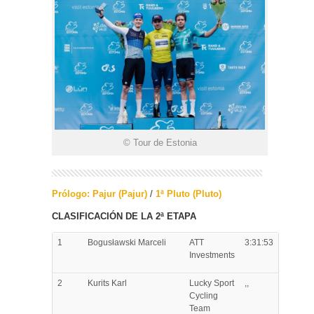
© Tour de Estonia
Prólogo: Pajur (Pajur)
/
1ª Pluto (Pluto)
CLASIFICACIÓN DE LA 2ª ETAPA
1
Bogusławski
Marceli
ATT
3:31:53
Investments
2
Kurits
Karl
Lucky Sport
,,
Cycling
Team