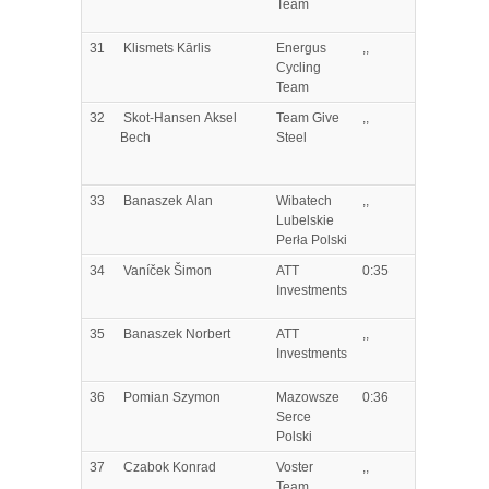
Team
31
Klismets
Kārlis
Energus
,,
Cycling
Team
32
Skot-Hansen
Aksel
Team Give
,,
Bech
Steel
33
Banaszek
Alan
Wibatech
,,
Lubelskie
Perła Polski
34
Vaníček
Šimon
ATT
0:35
Investments
35
Banaszek
Norbert
ATT
,,
Investments
36
Pomian
Szymon
Mazowsze
0:36
Serce
Polski
37
Czabok
Konrad
Voster
,,
Team