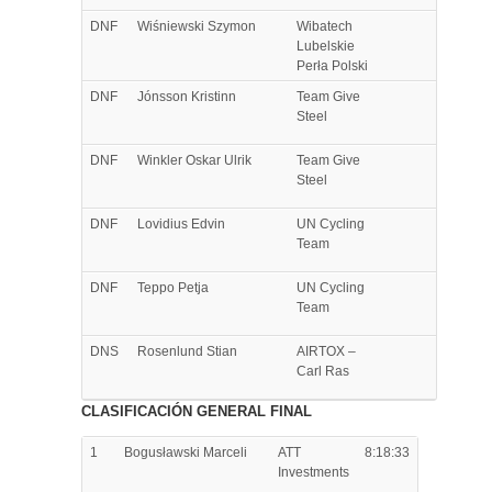
DNF
Wiśniewski
Szymon
Wibatech
Lubelskie
Perła Polski
DNF
Jónsson
Kristinn
Team Give
Steel
DNF
Winkler
Oskar Ulrik
Team Give
Steel
DNF
Lovidius
Edvin
UN Cycling
Team
DNF
Teppo
Petja
UN Cycling
Team
DNS
Rosenlund
Stian
AIRTOX –
Carl Ras
CLASIFICACIÓN GENERAL FINAL
1
Bogusławski
Marceli
ATT
8:18:33
Investments