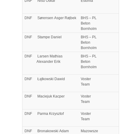
DNF
Nisu
Oskar
Estonia
DNF
Sørensen
Asger Røjbek
BHS – PL
Beton
Bornholm
DNF
Stampe
Daniel
BHS – PL
Beton
Bornholm
DNF
Larsen
Mathias
BHS – PL
Alexander Erik
Beton
Bornholm
DNF
Łątkowski
Dawid
Voster
Team
DNF
Maciejuk
Kacper
Voster
Team
DNF
Parma
Krzysztof
Voster
Team
DNF
Bronakowski
Adam
Mazowsze