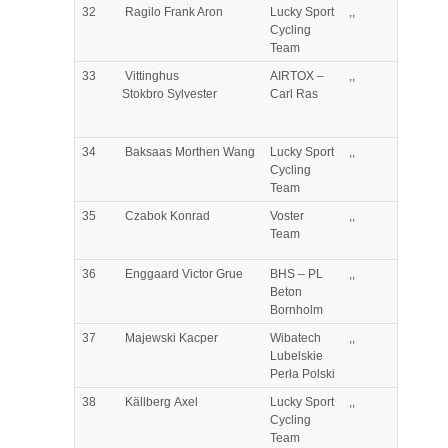
32
Ragilo
Frank Aron
Lucky Sport
,,
Cycling
Team
33
Vittinghus
AIRTOX –
,,
Stokbro
Sylvester
Carl Ras
34
Baksaas
Morthen Wang
Lucky Sport
,,
Cycling
Team
35
Czabok
Konrad
Voster
,,
Team
36
Enggaard
Victor Grue
BHS – PL
,,
Beton
Bornholm
37
Majewski
Kacper
Wibatech
,,
Lubelskie
Perła Polski
38
Källberg
Axel
Lucky Sport
,,
Cycling
Team