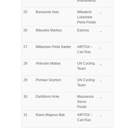
Investments
25
Banaszek
Alan
Wibatech
,,
Lubelskie
Perła Polski
26
Mäeuibo
Markus
Estonia
,,
27
Mikkelsen
Pelle Køster
AIRTOX –
,,
Carl Ras
28
Ahtosalo
Matias
UN Cycling
,,
Team
29
Pomian
Szymon
UN Cycling
,,
Team
30
Dahlblom
Acke
Mazowsze
,,
Serce
Polski
31
Klaris
Magnus Bak
AIRTOX –
,,
Carl Ras