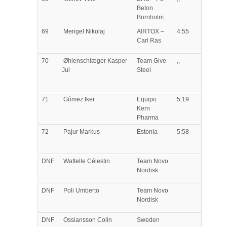
Beton
Bornholm
69
Mengel
Nikolaj
AIRTOX –
4:55
Carl Ras
70
Øhlenschlæger
Kasper
Team Give
,,
Jul
Steel
71
Gómez
Iker
Equipo
5:19
Kern
Pharma
72
Pajur
Markus
Estonia
5:58
DNF
Wattelle
Célestin
Team Novo
Nordisk
DNF
Poli
Umberto
Team Novo
Nordisk
DNF
Ossiansson
Colin
Sweden