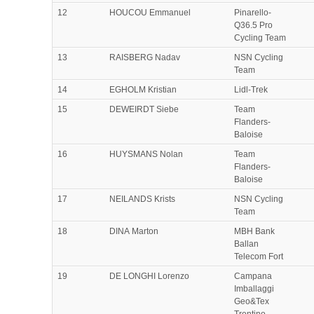
12
HOUCOU Emmanuel
Pinarello-
Q36.5 Pro
Cycling Team
13
RAISBERG Nadav
NSN Cycling
Team
14
EGHOLM Kristian
Lidl-Trek
15
DEWEIRDT Siebe
Team
Flanders-
Baloise
16
HUYSMANS Nolan
Team
Flanders-
Baloise
17
NEILANDS Krists
NSN Cycling
Team
18
DINA Marton
MBH Bank
Ballan
Telecom Fort
19
DE LONGHI Lorenzo
Campana
Imballaggi
Geo&Tex
Trentino