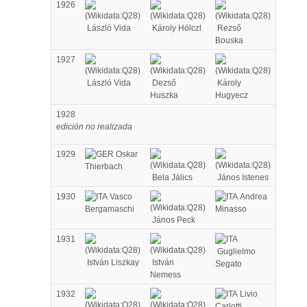
1926
László Vida
Károly Hölczl
Rezső
Bouska
1927
László Vida
Dezső
Károly
Huszka
Hugyecz
1928
edición no realizada
1929
Oskar
Thierbach
Bela Jálics
János Istenes
1930
Vasco
Andrea
Bergamaschi
Minasso
János Peck
1931
Guglielmo
István Liszkay
István
Segato
Nemess
1932
Livio
Carlotti