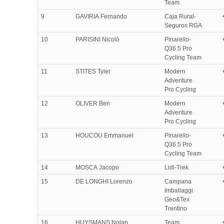
Team
9
GAVIRIA Fernando
Caja Rural-
Seguros RGA
10
PARISINI Nicolò
Pinarello-
Q36.5 Pro
Cycling Team
11
STITES Tyler
Modern
Adventure
Pro Cycling
12
OLIVER Ben
Modern
Adventure
Pro Cycling
13
HOUCOU Emmanuel
Pinarello-
Q36.5 Pro
Cycling Team
14
MOSCA Jacopo
Lidl-Trek
15
DE LONGHI Lorenzo
Campana
Imballaggi
Geo&Tex
Trentino
16
HUYSMANS Nolan
Team