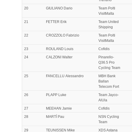
20
GIULIANO Dario
Team Polti
VisitMalta
21
FETTER Erik
Team United
Shipping
22
CROZZOLO Fabrizio
Team Polti
VisitMalta
23
ROULAND Louis
Cofidis
24
CALZONI Walter
Pinarello-
Q36.5 Pro
Cycling Team
25
FANCELLU Alessandro
MBH Bank
Ballan
Telecom Fort
26
PLAPP Luke
Team Jayco-
AlUla
27
MEEHAN Jamie
Cofidis
28
MARTÍ Pau
NSN Cycling
Team
29
TEUNISSEN Mike
XDS Astana