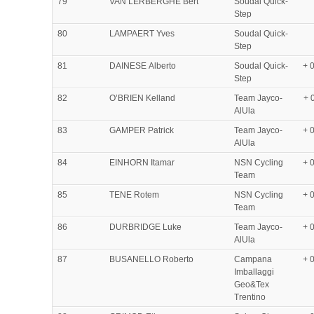
79
VAN LERBERGHE Bert
Soudal Quick-
Step
80
LAMPAERT Yves
Soudal Quick-
Step
81
DAINESE Alberto
Soudal Quick-
+ 
Step
82
O’BRIEN Kelland
Team Jayco-
+ 
AlUla
83
GAMPER Patrick
Team Jayco-
+ 
AlUla
84
EINHORN Itamar
NSN Cycling
+ 
Team
85
TENE Rotem
NSN Cycling
+ 
Team
86
DURBRIDGE Luke
Team Jayco-
+ 
AlUla
87
BUSANELLO Roberto
Campana
+ 
Imballaggi
Geo&Tex
Trentino