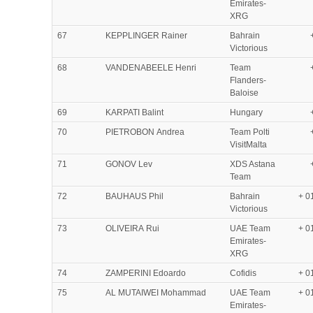
Emirates-
XRG
67
KEPPLINGER Rainer
Bahrain
Victorious
68
VANDENABEELE Henri
Team
Flanders-
Baloise
69
KARPATI Balint
Hungary
70
PIETROBON Andrea
Team Polti
VisitMalta
71
GONOV Lev
XDS Astana
Team
72
BAUHAUS Phil
Bahrain
+ 0
Victorious
73
OLIVEIRA Rui
UAE Team
+ 0
Emirates-
XRG
74
ZAMPERINI Edoardo
Cofidis
+ 0
75
AL MUTAIWEI Mohammad
UAE Team
+ 0
Emirates-