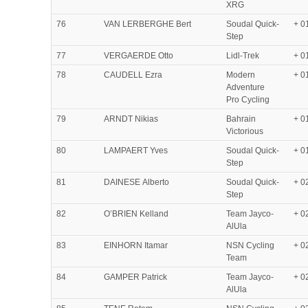
XRG
76
VAN LERBERGHE Bert
Soudal Quick-
+ 0
Step
77
VERGAERDE Otto
Lidl-Trek
+ 0
78
CAUDELL Ezra
Modern
+ 0
Adventure
Pro Cycling
79
ARNDT Nikias
Bahrain
+ 0
Victorious
80
LAMPAERT Yves
Soudal Quick-
+ 0
Step
81
DAINESE Alberto
Soudal Quick-
+ 0
Step
82
O’BRIEN Kelland
Team Jayco-
+ 0
AlUla
83
EINHORN Itamar
NSN Cycling
+ 0
Team
84
GAMPER Patrick
Team Jayco-
+ 0
AlUla