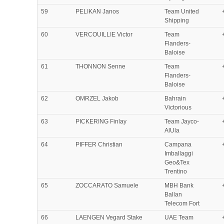
59
PELIKAN Janos
Team United
Shipping
60
VERCOUILLIE Victor
Team
Flanders-
Baloise
61
THONNON Senne
Team
Flanders-
Baloise
62
OMRZEL Jakob
Bahrain
Victorious
63
PICKERING Finlay
Team Jayco-
AlUla
64
PIFFER Christian
Campana
Imballaggi
Geo&Tex
Trentino
65
ZOCCARATO Samuele
MBH Bank
Ballan
Telecom Fort
66
LAENGEN Vegard Stake
UAE Team