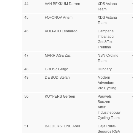
44
VAN BEKKUM Darren
XDS Astana
Team
45
FOFONOV Artem
XDS Astana
Team
46
VOLPATO Leonardo
Campana
Imballaggi
Geo&Tex
Trentino
47
MARRIAGE Zac
NSN Cycling
Team
48
GROSZ Gergo
Hungary
49
DE BOD Stefan
Modern
Adventure
Pro Cycling
50
KUYPERS Gerben
Pauwels
Sauzen –
Altez
Industriebouw
Cycling Team
51
BALDERSTONE Abel
Caja Rural-
Seguros RGA