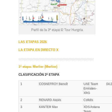
Perfil de la 3ª etapa © Tour Hungría
LAS ETAPAS 2026
LA ETAPA EN DIRECTO X
1ª etapa: Merlier (Merlier)
CLASIFICACIÓN 2ª ETAPA
1
COSNEFROY Benoît
UAE Team
04:
Emirates-
XRG
2
RENARD Alexis
Cofidis
3
KANTER Max
XDS Astana
Team