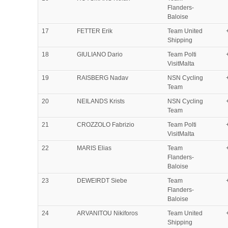
Flanders-
Baloise
17
FETTER Erik
Team United
Shipping
18
GIULIANO Dario
Team Polti
VisitMalta
19
RAISBERG Nadav
NSN Cycling
Team
20
NEILANDS Krists
NSN Cycling
Team
21
CROZZOLO Fabrizio
Team Polti
VisitMalta
22
MARIS Elias
Team
Flanders-
Baloise
23
DEWEIRDT Siebe
Team
Flanders-
Baloise
24
ARVANITOU Nikiforos
Team United
Shipping