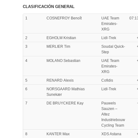
CLASIFICACIÓN GENERAL
1
COSNEFROY Benoît
UAE Team
07:1
Emirates-
XRG
2
EGHOLM Kristian
Lidl-Trek
3
MERLIER Tim
Soudal Quick-
Step
4
MOLANO Sebastian
UAE Team
Emirates-
XRG
5
RENARD Alexis
Cofidis
6
NORSGAARD Mathias
Lidl-Trek
Sunekær
7
DE BRUYCKERE Kay
Pauwels
Sauzen –
Altez
Industriebouw
Cycling Team
8
KANTER Max
XDS Astana