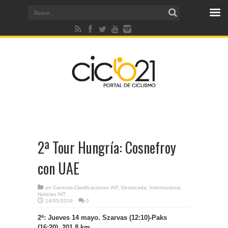
2ª Tour Hungría: Cosnefroy
con UAE
en
Carreras-Clasificaciones INT
,
Destacada
,
Internacional
,
Noticias INT
14/05/2026
0
2ª: Jueves 14 mayo. Szarvas (12:10)-Paks
(16:20), 201,8 km