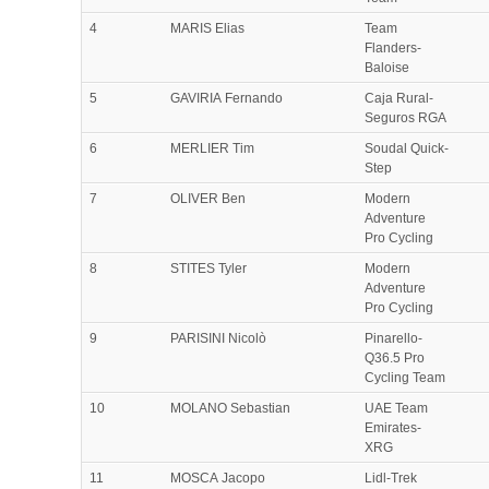
4
MARIS Elias
Team
Flanders-
Baloise
5
GAVIRIA Fernando
Caja Rural-
Seguros RGA
6
MERLIER Tim
Soudal Quick-
Step
7
OLIVER Ben
Modern
Adventure
Pro Cycling
8
STITES Tyler
Modern
Adventure
Pro Cycling
9
PARISINI Nicolò
Pinarello-
Q36.5 Pro
Cycling Team
10
MOLANO Sebastian
UAE Team
Emirates-
XRG
11
MOSCA Jacopo
Lidl-Trek