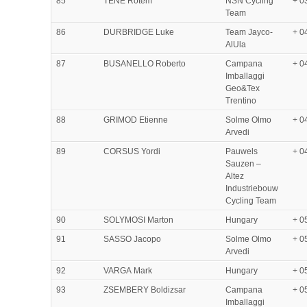
85
TENE Rotem
NSN Cycling
+ 0
Team
86
DURBRIDGE Luke
Team Jayco-
+ 0
AlUla
87
BUSANELLO Roberto
Campana
+ 0
Imballaggi
Geo&Tex
Trentino
88
GRIMOD Etienne
Solme Olmo
+ 0
Arvedi
89
CORSUS Yordi
Pauwels
+ 0
Sauzen –
Altez
Industriebouw
Cycling Team
90
SOLYMOSI Marton
Hungary
+ 0
91
SASSO Jacopo
Solme Olmo
+ 0
Arvedi
92
VARGA Mark
Hungary
+ 0
93
ZSEMBERY Boldizsar
Campana
+ 0
Imballaggi