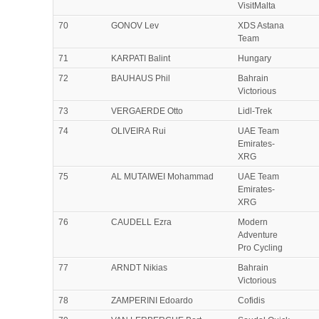
VisitMalta
70
GONOV Lev
XDS Astana
Team
71
KARPATI Balint
Hungary
72
BAUHAUS Phil
Bahrain
Victorious
73
VERGAERDE Otto
Lidl-Trek
74
OLIVEIRA Rui
UAE Team
Emirates-
XRG
75
AL MUTAIWEI Mohammad
UAE Team
Emirates-
XRG
76
CAUDELL Ezra
Modern
Adventure
Pro Cycling
77
ARNDT Nikias
Bahrain
Victorious
78
ZAMPERINI Edoardo
Cofidis