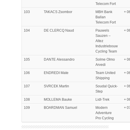
Telecom Fort
103
TAKACS Zsombor
MBH Bank
+ 0
Ballan
Telecom Fort
104
DE CLERCQ Naud
Pauwels
+ 0
Sauzen –
Altez
Industriebouw
Cycling Team
105
DANTE Alessandro
Solme Olmo
+ 0
Arvedi
106
ENDREDI Mate
Team United
+ 0
Shipping
107
SVRCEK Martin
Soudal Quick-
+ 0
Step
108
MOLLEMA Bauke
Lidl-Trek
+ 0
109
BOARDMAN Samuel
Modern
+ 0
Adventure
Pro Cycling