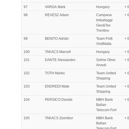
97
VARGA Mark
Hungary
+ 
98
REVESZ Adam
Campana
+ 
Imballaggi
Geo&Tex
Trentino
99
BENITO Adrián
Team Polti
+ 
VisitMalta
100
TAKACS Marcell
Hungary
+ 
101
DANTE Alessandro
Solme Olmo
+ 
Arvedi
102
TOTH Marko
Team United
+ 
Shipping
103
ENDREDI Mate
Team United
+ 
Shipping
104
PERSICO Davide
MBH Bank
+ 
Ballan
Telecom Fort
105
TAKACS Zsombor
MBH Bank
+ 
Ballan
Telecom Fort