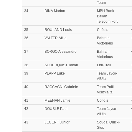
Team
34
DINA Marton
MBH Bank
Ballan
Telecom Fort
35
ROULAND Louis
Cofidis
36
VALTER Attila
Bahrain
Victorious
37
BORGO Alessandro
Bahrain
Victorious
38
SÖDERQVIST Jakob
Lidl-Trek
39
PLAPP Luke
Team Jayco-
AlUla
40
RACCAGNI Gabriele
Team Polti
VisitMalta
41
MEEHAN Jamie
Cofidis
42
DOUBLE Paul
Team Jayco-
AlUla
43
LECERF Junior
Soudal Quick-
Step