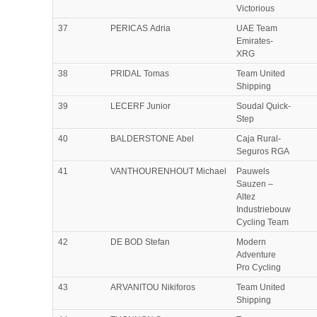
Victorious
37
PERICAS Adria
UAE Team
Emirates-
XRG
38
PRIDAL Tomas
Team United
Shipping
39
LECERF Junior
Soudal Quick-
Step
40
BALDERSTONE Abel
Caja Rural-
Seguros RGA
41
VANTHOURENHOUT Michael
Pauwels
Sauzen –
Altez
Industriebouw
Cycling Team
42
DE BOD Stefan
Modern
Adventure
Pro Cycling
43
ARVANITOU Nikiforos
Team United
Shipping