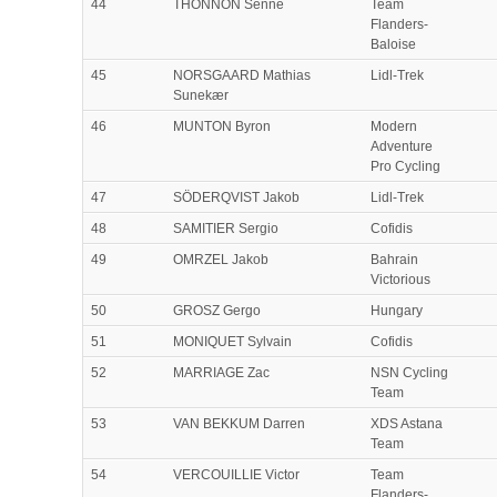
44
THONNON Senne
Team
Flanders-
Baloise
45
NORSGAARD Mathias
Lidl-Trek
Sunekær
46
MUNTON Byron
Modern
Adventure
Pro Cycling
47
SÖDERQVIST Jakob
Lidl-Trek
48
SAMITIER Sergio
Cofidis
49
OMRZEL Jakob
Bahrain
Victorious
50
GROSZ Gergo
Hungary
51
MONIQUET Sylvain
Cofidis
52
MARRIAGE Zac
NSN Cycling
Team
53
VAN BEKKUM Darren
XDS Astana
Team
54
VERCOUILLIE Victor
Team
Flanders-