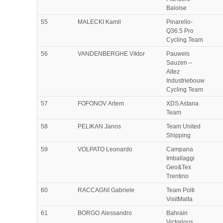
Baloise
55
MALECKI Kamil
Pinarello-
Q36.5 Pro
Cycling Team
56
VANDENBERGHE Viktor
Pauwels
Sauzen –
Altez
Industriebouw
Cycling Team
57
FOFONOV Artem
XDS Astana
Team
58
PELIKAN Janos
Team United
Shipping
59
VOLPATO Leonardo
Campana
Imballaggi
Geo&Tex
Trentino
60
RACCAGNI Gabriele
Team Polti
VisitMalta
61
BORGO Alessandro
Bahrain
Victorious