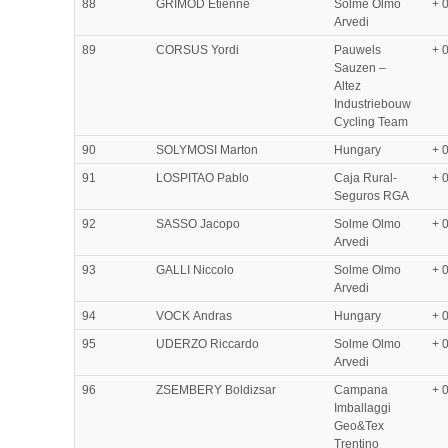
88
GRIMOD Etienne
Solme Olmo
+ 
Arvedi
89
CORSUS Yordi
Pauwels
+ 
Sauzen –
Altez
Industriebouw
Cycling Team
90
SOLYMOSI Marton
Hungary
+ 
91
LOSPITAO Pablo
Caja Rural-
+ 
Seguros RGA
92
SASSO Jacopo
Solme Olmo
+ 
Arvedi
93
GALLI Niccolo
Solme Olmo
+ 
Arvedi
94
VOCK Andras
Hungary
+ 
95
UDERZO Riccardo
Solme Olmo
+ 
Arvedi
96
ZSEMBERY Boldizsar
Campana
+ 
Imballaggi
Geo&Tex
Trentino