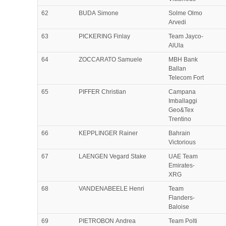
62
BUDA Simone
Solme Olmo
Arvedi
63
PICKERING Finlay
Team Jayco-
AlUla
64
ZOCCARATO Samuele
MBH Bank
Ballan
Telecom Fort
65
PIFFER Christian
Campana
Imballaggi
Geo&Tex
Trentino
66
KEPPLINGER Rainer
Bahrain
Victorious
67
LAENGEN Vegard Stake
UAE Team
Emirates-
XRG
68
VANDENABEELE Henri
Team
Flanders-
Baloise
69
PIETROBON Andrea
Team Polti