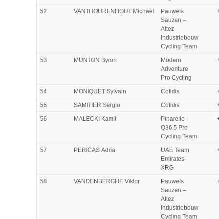
52
VANTHOURENHOUT Michael
Pauwels
Sauzen –
Altez
Industriebouw
Cycling Team
53
MUNTON Byron
Modern
Adventure
Pro Cycling
54
MONIQUET Sylvain
Cofidis
55
SAMITIER Sergio
Cofidis
56
MALECKI Kamil
Pinarello-
Q36.5 Pro
Cycling Team
57
PERICAS Adria
UAE Team
Emirates-
XRG
58
VANDENBERGHE Viktor
Pauwels
Sauzen –
Altez
Industriebouw
Cycling Team