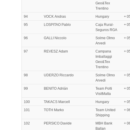
Geo&Tex
Trentino
94
VOCK Andras
Hungary
+ 0
95
LOSPITAO Pablo
Caja Rural-
+ 0
Seguros RGA
96
GALLI Niccolo
Solme Olmo
+ 0
Arvedi
97
REVESZ Adam
Campana
+ 0
Imballaggi
Geo&Tex
Trentino
98
UDERZO Riccardo
Solme Olmo
+ 0
Arvedi
99
BENITO Adrián
Team Polti
+ 0
VisitMalta
100
TAKACS Marcell
Hungary
+ 0
101
TOTH Marko
Team United
+ 0
Shipping
102
PERSICO Davide
MBH Bank
+ 0
Ballan