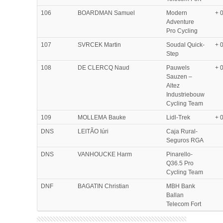
106
BOARDMAN Samuel
Modern
+ 
Adventure
Pro Cycling
107
SVRCEK Martin
Soudal Quick-
+ 
Step
108
DE CLERCQ Naud
Pauwels
+ 
Sauzen –
Altez
Industriebouw
Cycling Team
109
MOLLEMA Bauke
Lidl-Trek
+ 
DNS
LEITÃO Iúri
Caja Rural-
Seguros RGA
DNS
VANHOUCKE Harm
Pinarello-
Q36.5 Pro
Cycling Team
DNF
BAGATIN Christian
MBH Bank
Ballan
Telecom Fort