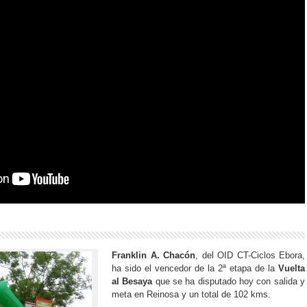
Franklin A. Chacón
, del OID CT-Ciclos Ebora,
ha sido el vencedor de la 2ª etapa de la
Vuelta
al Besaya
que se ha disputado hoy con salida y
meta en Reinosa y un total de 102 kms.