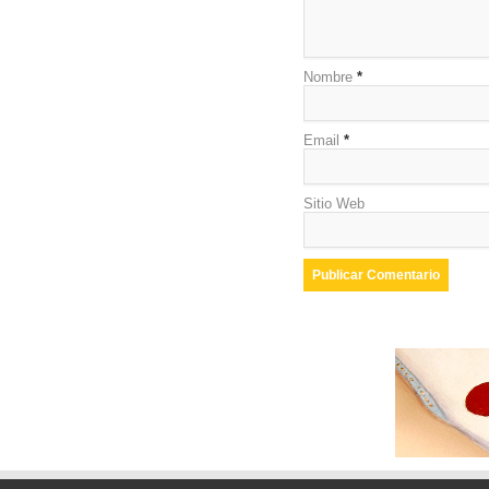
Nombre
*
Email
*
Sitio Web