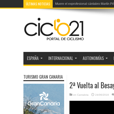
ÚLTIMAS NOTICIAS
Vuelta Ribera Duero júnior: TV, etapas y p
ESPAÑA
INTERNACIONAL
AUTONOMÍAS
TURISMO GRAN CANARIA
2ª Vuelta al Bes
en
Cantabria
24/06/2016