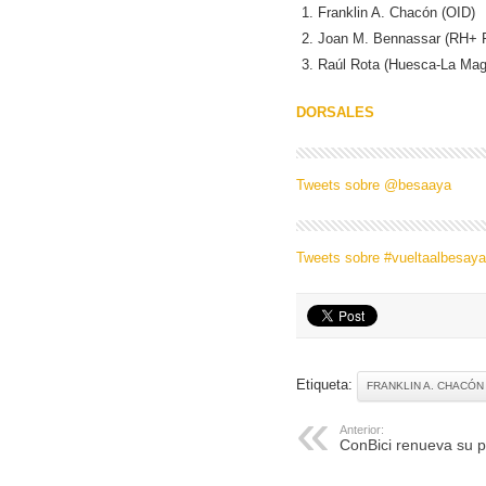
Franklin A. Chacón (OID)
Joan M. Bennassar (RH+ P
Raúl Rota (Huesca-La Mag
DORSALES
Tweets sobre @besaaya
Tweets sobre #vueltaalbesaya
Etiqueta:
FRANKLIN A. CHACÓN
Anterior:
ConBici renueva su 