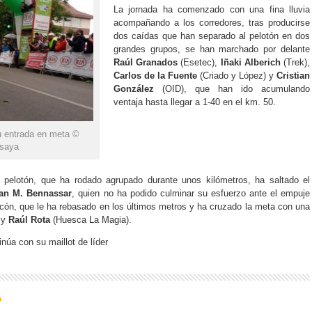
La jornada ha comenzado con una fina lluvia
acompañando a los corredores, tras producirse
dos caídas que han separado al pelotón en dos
grandes grupos, se han marchado por delante
Raúl Granados
(Esetec),
Iñaki Alberich
(Trek),
Carlos de la Fuente
(Criado y López) y
Cristian
González
(OID), que han ido acumulando
ventaja hasta llegar a 1-40 en el km. 50.
u entrada en meta ©
esaya
l pelotón, que ha rodado agrupado durante unos kilómetros, ha saltado el
an M. Bennassar
, quien no ha podido culminar su esfuerzo ante el empuje
acón, que le ha rebasado en los últimos metros y ha cruzado la meta con una
 y
Raúl Rota
(Huesca La Magia).
inúa con su maillot de líder
A