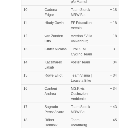
p/b Mantel
10
Cadena
Team Storck –
+ 18
Edgar
MRW Bau
11
Hlady Gavin
EF Education-
+ 18
Aevolo
12
van Zanden
Azerion / Villa
+ 18
Otto
Valkenburg
13
Ginter Nicolas
Tirol KTM
+ 31
Cycling Team
14
Kaczmarek
Voster Team
+ 34
Jakub
15
Rowe Elliot
Team Visma |
+ 34
Lease a Bike
16
Cantoni
MG.K vis
+ 34
Andrea
Costruzioni
Ambiente
17
Sagrado
Team Storck –
+ 43
Perez Alvaro
MRW Bau
18
Röber
Team
+ 45
Dominik
Vorarlberg