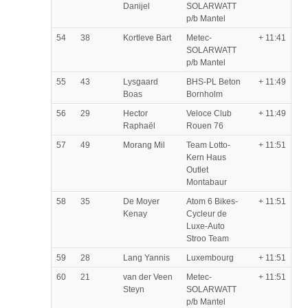
Danijel
SOLARWATT
p/b Mantel
54
38
Kortleve Bart
Metec-
+ 11:41
SOLARWATT
p/b Mantel
55
43
Lysgaard
BHS-PL Beton
+ 11:49
Boas
Bornholm
56
29
Hector
Veloce Club
+ 11:49
Raphaël
Rouen 76
57
49
Morang Mil
Team Lotto-
+ 11:51
Kern Haus
Outlet
Montabaur
58
35
De Moyer
Atom 6 Bikes-
+ 11:51
Kenay
Cycleur de
Luxe-Auto
Stroo Team
59
28
Lang Yannis
Luxembourg
+ 11:51
60
21
van der Veen
Metec-
+ 11:51
Steyn
SOLARWATT
p/b Mantel