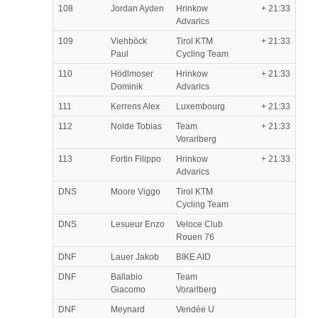
108
Jordan Ayden
Hrinkow
+ 21:33
Advarics
109
Viehböck
Tirol KTM
+ 21:33
Paul
Cycling Team
110
Hödlmoser
Hrinkow
+ 21:33
Dominik
Advarics
111
Kerrens Alex
Luxembourg
+ 21:33
112
Nolde Tobias
Team
+ 21:33
Vorarlberg
113
Fortin Filippo
Hrinkow
+ 21:33
Advarics
DNS
Moore Viggo
Tirol KTM
Cycling Team
DNS
Lesueur Enzo
Veloce Club
Rouen 76
DNF
Lauer Jakob
BIKE AID
DNF
Ballabio
Team
Giacomo
Vorarlberg
DNF
Meynard
Vendée U