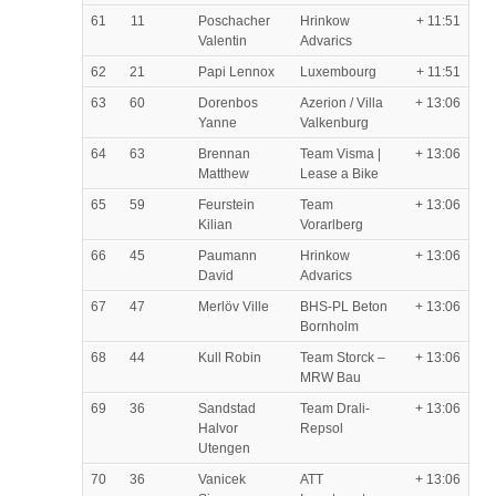
61
11
Poschacher
Hrinkow
+ 11:51
Valentin
Advarics
62
21
Papi Lennox
Luxembourg
+ 11:51
63
60
Dorenbos
Azerion / Villa
+ 13:06
Yanne
Valkenburg
64
63
Brennan
Team Visma |
+ 13:06
Matthew
Lease a Bike
65
59
Feurstein
Team
+ 13:06
Kilian
Vorarlberg
66
45
Paumann
Hrinkow
+ 13:06
David
Advarics
67
47
Merlöv Ville
BHS-PL Beton
+ 13:06
Bornholm
68
44
Kull Robin
Team Storck –
+ 13:06
MRW Bau
69
36
Sandstad
Team Drali-
+ 13:06
Halvor
Repsol
Utengen
70
36
Vanicek
ATT
+ 13:06