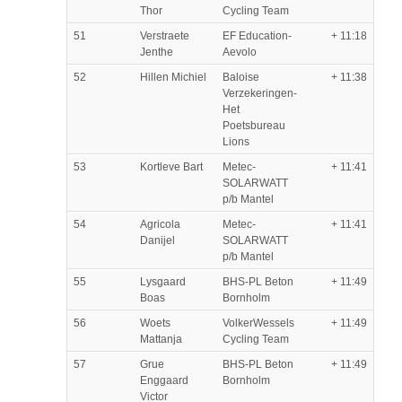
Thor
Cycling Team
51
Verstraete
EF Education-
+ 11:18
Jenthe
Aevolo
52
Hillen Michiel
Baloise
+ 11:38
Verzekeringen-
Het
Poetsbureau
Lions
53
Kortleve Bart
Metec-
+ 11:41
SOLARWATT
p/b Mantel
54
Agricola
Metec-
+ 11:41
Danijel
SOLARWATT
p/b Mantel
55
Lysgaard
BHS-PL Beton
+ 11:49
Boas
Bornholm
56
Woets
VolkerWessels
+ 11:49
Mattanja
Cycling Team
57
Grue
BHS-PL Beton
+ 11:49
Enggaard
Bornholm
Victor