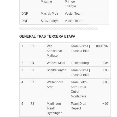
Maxime
Primeo
Energie
DNF
Maslak Piotr
Voster Team
DNF
Stosz Patryk
Voster Team
GENERAL TRAS TERCERA ETAPA
1
52
Van
Team Visma |
09:45:02
Kerckhove
Lease a Bike
Matisse
2
24
Wenzel Mats
Luxembourg
+ 05
3
53
Schiffer Anton
Team Visma |
+ 05
Lease a Bike
4
57
Wallenborn
Team Lotto-
+ 05
Arno
Kern Haus
Outlet
Montabaur
5
73
Martinsen
Team Drali-
+ 06
Toralf
Repsol
Rydningen