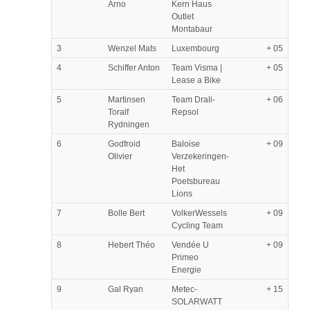
Arno
Kern Haus
Outlet
Montabaur
3
Wenzel Mats
Luxembourg
+ 05
4
Schiffer Anton
Team Visma |
+ 05
Lease a Bike
5
Martinsen
Team Drali-
+ 06
Toralf
Repsol
Rydningen
6
Godfroid
Baloise
+ 09
Olivier
Verzekeringen-
Het
Poetsbureau
Lions
7
Bolle Bert
VolkerWessels
+ 09
Cycling Team
8
Hebert Théo
Vendée U
+ 09
Primeo
Energie
9
Gal Ryan
Metec-
+ 15
SOLARWATT