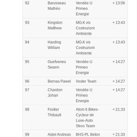
92
Barusseau
Vendée U
+ 13:06
Mathéo
Primeo
Energie
93
Kingston
MG.K vis
+ 13:43
Matthew
Costruzioni
Ambiente
94
Harding
MG.K vis
+ 13:43
William
Costruzioni
Ambiente
95
Guefveneu
Vendée U
+ 14:27
Swann
Primeo
Energie
96
Bernas Pawel
Voster Team
+ 14:27
97
Chardon
Vendée U
+ 14:27
Johan
Primeo
Energie
98
Fostier
Atom 6 Bikes-
+ 21:33
Thibault
Cycleur de
Luxe-Auto
Stroo Team
99
Aidel Andreas
BHS-PL Beton
+ 21:33