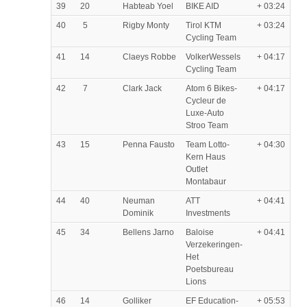
39
20
Habteab Yoel
BIKE AID
+ 03:24
40
5
Rigby Monty
Tirol KTM
+ 03:24
Cycling Team
41
14
Claeys Robbe
VolkerWessels
+ 04:17
Cycling Team
42
7
Clark Jack
Atom 6 Bikes-
+ 04:17
Cycleur de
Luxe-Auto
Stroo Team
43
15
Penna Fausto
Team Lotto-
+ 04:30
Kern Haus
Outlet
Montabaur
44
40
Neuman
ATT
+ 04:41
Dominik
Investments
45
34
Bellens Jarno
Baloise
+ 04:41
Verzekeringen-
Het
Poetsbureau
Lions
46
14
Golliker
EF Education-
+ 05:53