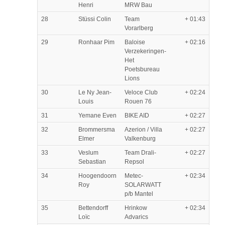
Henri
MRW Bau
28
Stüssi Colin
Team
+ 01:43
Vorarlberg
29
Ronhaar Pim
Baloise
+ 02:16
Verzekeringen-
Het
Poetsbureau
Lions
30
Le Ny Jean-
Veloce Club
+ 02:24
Louis
Rouen 76
31
Yemane Even
BIKE AID
+ 02:27
32
Brommersma
Azerion / Villa
+ 02:27
Elmer
Valkenburg
33
Veslum
Team Drali-
+ 02:27
Sebastian
Repsol
34
Hoogendoorn
Metec-
+ 02:34
Roy
SOLARWATT
p/b Mantel
35
Bettendorff
Hrinkow
+ 02:34
Loïc
Advarics