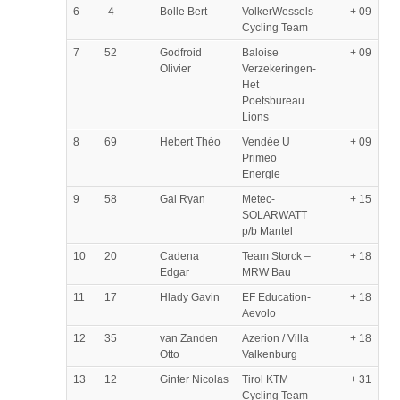
6
4
Bolle Bert
VolkerWessels
+ 09
Cycling Team
7
52
Godfroid
Baloise
+ 09
Olivier
Verzekeringen-
Het
Poetsbureau
Lions
8
69
Hebert Théo
Vendée U
+ 09
Primeo
Energie
9
58
Gal Ryan
Metec-
+ 15
SOLARWATT
p/b Mantel
10
20
Cadena
Team Storck –
+ 18
Edgar
MRW Bau
11
17
Hlady Gavin
EF Education-
+ 18
Aevolo
12
35
van Zanden
Azerion / Villa
+ 18
Otto
Valkenburg
13
12
Ginter Nicolas
Tirol KTM
+ 31
Cycling Team