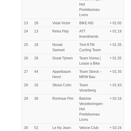
Het
Poetsbureau
Lions
23
28
Vidal Victor
BIKE AID
+ 01:05
24
13
Reha Filip
ATT
+ 01:19
Investments
25
18
Novak
Tirol KTM
+ 01:35
Samuel
Cycling Team
26
28
Graat Tijmen
Team Visma |
+ 01:35
Lease a Bike
27
44
Appelbaum
Team Storck –
+ 01:35
Henri
MRW Bau
28
16
Stüssi Colin
Team
+ 01:43
Vorarlberg
29
36
Ronhaar Pim
Baloise
+ 02:16
Verzekeringen-
Het
Poetsbureau
Lions
30
52
Le Ny Jean-
Veloce Club
+ 02:24