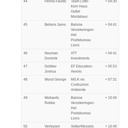
44
Penna Fausto
Team Lotto-
+ 04:30
Kern Haus
Outlet
Montabaur
45
Bellens Jarno
Baloise
+ 04:41
Verzekeringen-
Het
Poetsbureau
Lions
46
Neuman
ATT
+ 04:41
Dominik
Investments
47
Golliker
EF Education-
+ 05:53
Joshua
Aevolo
48
Wood George
MG.K vis
+ 07:31
Costruzioni
Ambiente
49
Mellaerts
Baloise
+ 10:40
Robbe
Verzekeringen-
Het
Poetsbureau
Lions
50
Verleysen
VolkerWessels
+ 10:40