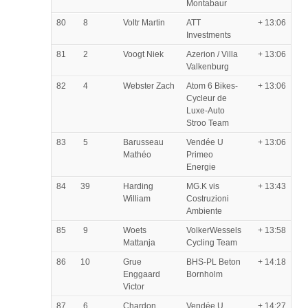
Montabaur
80
8
Voltr Martin
ATT
+ 13:06
Investments
81
2
Voogt Niek
Azerion / Villa
+ 13:06
Valkenburg
82
4
Webster Zach
Atom 6 Bikes-
+ 13:06
Cycleur de
Luxe-Auto
Stroo Team
83
5
Barusseau
Vendée U
+ 13:06
Mathéo
Primeo
Energie
84
39
Harding
MG.K vis
+ 13:43
William
Costruzioni
Ambiente
85
9
Woets
VolkerWessels
+ 13:58
Mattanja
Cycling Team
86
10
Grue
BHS-PL Beton
+ 14:18
Enggaard
Bornholm
Victor
87
6
Chardon
Vendée U
+ 14:27