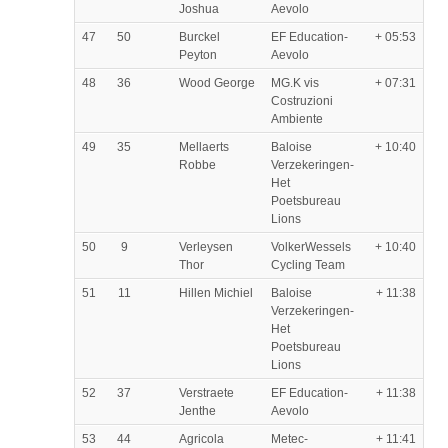
Joshua
Aevolo
47
50
Burckel
EF Education-
+ 05:53
Peyton
Aevolo
48
36
Wood George
MG.K vis
+ 07:31
Costruzioni
Ambiente
49
35
Mellaerts
Baloise
+ 10:40
Robbe
Verzekeringen-
Het
Poetsbureau
Lions
50
9
Verleysen
VolkerWessels
+ 10:40
Thor
Cycling Team
51
11
Hillen Michiel
Baloise
+ 11:38
Verzekeringen-
Het
Poetsbureau
Lions
52
37
Verstraete
EF Education-
+ 11:38
Jenthe
Aevolo
53
44
Agricola
Metec-
+ 11:41