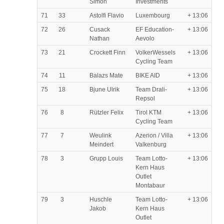
Simon
Investments
71
33
Astolfi Flavio
Luxembourg
+ 13:06
72
26
Cusack
EF Education-
+ 13:06
Nathan
Aevolo
73
21
Crockett Finn
VolkerWessels
+ 13:06
Cycling Team
74
11
Balazs Mate
BIKE AID
+ 13:06
75
18
Bjune Ulrik
Team Drali-
+ 13:06
Repsol
76
8
Rützler Felix
Tirol KTM
+ 13:06
Cycling Team
77
7
Weulink
Azerion / Villa
+ 13:06
Meindert
Valkenburg
78
3
Grupp Louis
Team Lotto-
+ 13:06
Kern Haus
Outlet
Montabaur
79
3
Huschle
Team Lotto-
+ 13:06
Jakob
Kern Haus
Outlet