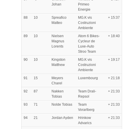
Johan
Primeo
Energie
88
10
Spreafico
MG.K vis
+ 15:37
Matteo
Costruzioni
Ambiente
89
10
Nielsen
Atom 6 Bikes-
+ 18:40
Magnus
Cycleur de
Lorents
Luxe-Auto
Stroo Team
90
10
Kingston
MG.K vis
+ 19:17
Matthew
Costruzioni
Ambiente
91
15
Meyers
Luxembourg
+ 21:18
Charel
92
87
Nakken
Team Drali-
+ 21:33
Tobias
Repsol
93
71
Nolde Tobias
Team
+ 21:33
Vorarlberg
94
21
Jordan Ayden
Hrinkow
+ 21:33
Advarics