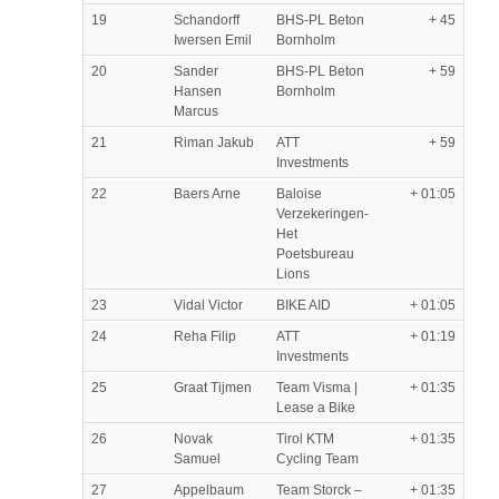
19
Schandorff
BHS-PL Beton
+ 45
Iwersen Emil
Bornholm
20
Sander
BHS-PL Beton
+ 59
Hansen
Bornholm
Marcus
21
Riman Jakub
ATT
+ 59
Investments
22
Baers Arne
Baloise
+ 01:05
Verzekeringen-
Het
Poetsbureau
Lions
23
Vidal Victor
BIKE AID
+ 01:05
24
Reha Filip
ATT
+ 01:19
Investments
25
Graat Tijmen
Team Visma |
+ 01:35
Lease a Bike
26
Novak
Tirol KTM
+ 01:35
Samuel
Cycling Team
27
Appelbaum
Team Storck –
+ 01:35