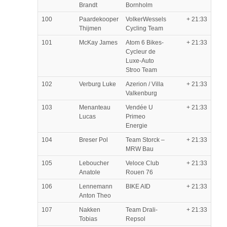
Brandt
Bornholm
100
Paardekooper
VolkerWessels
+ 21:33
Thijmen
Cycling Team
101
McKay James
Atom 6 Bikes-
+ 21:33
Cycleur de
Luxe-Auto
Stroo Team
102
Verburg Luke
Azerion / Villa
+ 21:33
Valkenburg
103
Menanteau
Vendée U
+ 21:33
Lucas
Primeo
Energie
104
Breser Pol
Team Storck –
+ 21:33
MRW Bau
105
Leboucher
Veloce Club
+ 21:33
Anatole
Rouen 76
106
Lennemann
BIKE AID
+ 21:33
Anton Theo
107
Nakken
Team Drali-
+ 21:33
Tobias
Repsol