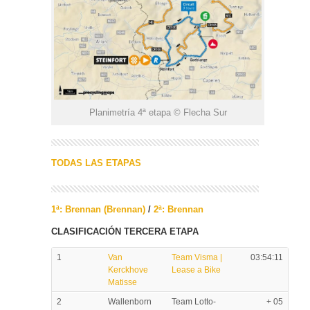
Planimetría 4ª etapa © Flecha Sur
TODAS LAS ETAPAS
1ª: Brennan (Brennan)
/
2ª: Brennan
CLASIFICACIÓN TERCERA ETAPA
1
Van
Team Visma |
03:54:11
Kerckhove
Lease a Bike
Matisse
2
Wallenborn
Team Lotto-
+ 05