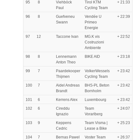
95
8
Viehböck
Tirol KTM
+ 21:33
Paul
Cycling Team
96
8
Guefveneu
Vendée U
+ 22:39
Swann
Primeo
Energie
97
12
Taccone Ivan
MG.K vis
+ 22:52
Costruzioni
Ambiente
98
8
Lennemann
BIKE AID
+ 23:18
Anton Theo
99
7
Paardekooper
VolkerWessels
+ 23:42
Thijmen
Cycling Team
100
7
Aidel Andreas
BHS-PL Beton
+ 23:42
Brandt
Bornholm
101
6
Kerrens Alex
Luxembourg
+ 23:42
102
6
Cireddu
Team
+ 24:07
Ignazio
Vorarlberg
103
9
Keppens
Team Visma |
+ 25:23
Cedric
Lease a Bike
104
7
Bernas Pawel
Voster Team
+ 26:37