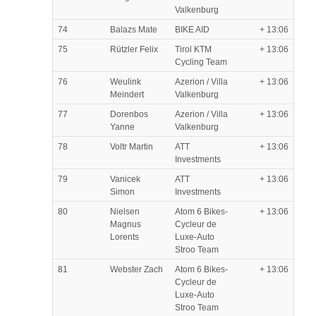
Valkenburg
74
Balazs Mate
BIKE AID
+ 13:06
75
Rützler Felix
Tirol KTM
+ 13:06
Cycling Team
76
Weulink
Azerion / Villa
+ 13:06
Meindert
Valkenburg
77
Dorenbos
Azerion / Villa
+ 13:06
Yanne
Valkenburg
78
Voltr Martin
ATT
+ 13:06
Investments
79
Vanicek
ATT
+ 13:06
Simon
Investments
80
Nielsen
Atom 6 Bikes-
+ 13:06
Magnus
Cycleur de
Lorents
Luxe-Auto
Stroo Team
81
Webster Zach
Atom 6 Bikes-
+ 13:06
Cycleur de
Luxe-Auto
Stroo Team