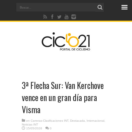
3ª Flecha Sur: Van Kerchove
vence en un gran día para
Visma
en
Carreras-Clasificaciones INT
,
Destacada
,
Internacional
,
Noticias INT
15/05/2026
0