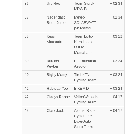
36
Ury Noe
Team Storck –
+ 02:34
MRW Bau
37
Nagengast
Metec-
+ 02:34
Ruud Junior
SOLARWATT
p/b Mantel
38
Kess
Team Lotto-
+ 03:12
Alexandre
Kern Haus
Outlet
Montabaur
39
Burckel
EF Education-
+ 03:24
Peyton
Aevolo
40
Rigby Monty
Tirol KTM
+ 03:24
Cycling Team
41
Habteab Yoel
BIKE AID
+ 03:24
42
Claeys Robbe
VolkerWessels
+ 04:17
Cycling Team
43
Clark Jack
Atom 6 Bikes-
+ 04:17
Cycleur de
Luxe-Auto
Stroo Team