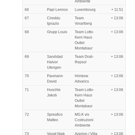
Ambiente
66
Papi Lennox
Luxembourg
+ 11:51
67
Cireddu
Team
+ 13:06
Ignazio
Vorarlberg
68
Grupp Louis
Team Lotto-
+ 13:06
Kern Haus
Outlet
Montabaur
69
Sandstad
Team Drali-
+ 13:06
Halvor
Repsol
Utengen
70
Paumann
Hrinkow
+ 13:06
David
Advarics
71
Huschle
Team Lotto-
+ 13:06
Jakob
Kern Haus
Outlet
Montabaur
72
Spreafico
MG.K vis
+ 13:06
Matteo
Costruzioni
Ambiente
73
Voogt Niek
Azerion / Villa
+ 13:06