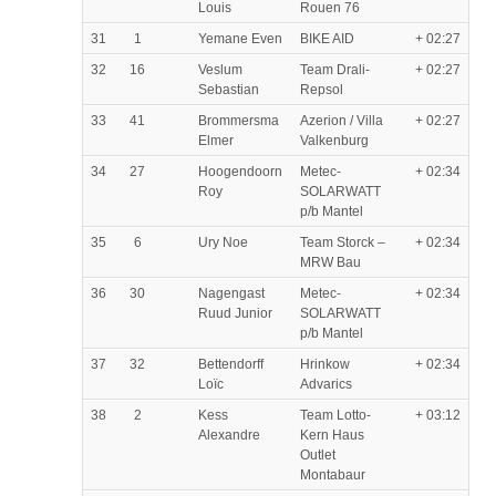
Louis
Rouen 76
31
1
Yemane Even
BIKE AID
+ 02:27
32
16
Veslum
Team Drali-
+ 02:27
Sebastian
Repsol
33
41
Brommersma
Azerion / Villa
+ 02:27
Elmer
Valkenburg
34
27
Hoogendoorn
Metec-
+ 02:34
Roy
SOLARWATT
p/b Mantel
35
6
Ury Noe
Team Storck –
+ 02:34
MRW Bau
36
30
Nagengast
Metec-
+ 02:34
Ruud Junior
SOLARWATT
p/b Mantel
37
32
Bettendorff
Hrinkow
+ 02:34
Loïc
Advarics
38
2
Kess
Team Lotto-
+ 03:12
Alexandre
Kern Haus
Outlet
Montabaur