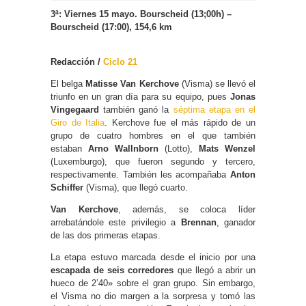
3ª: Viernes 15 mayo. Bourscheid (13;00h) –
Bourscheid (17:00), 154,6 km
Redacción /
Ciclo 21
El belga
Matisse Van Kerchove
(Visma) se llevó el
triunfo en un gran día para su equipo, pues
Jonas
Vingegaard
también ganó la
séptima etapa en el
Giro de Italia
. Kerchove fue el más rápido de un
grupo de cuatro hombres en el que también
estaban
Arno Wallnborn
(Lotto),
Mats Wenzel
(Luxemburgo), que fueron segundo y tercero,
respectivamente. También les acompañaba
Anton
Schiffer
(Visma), que llegó cuarto.
Van Kerchove
, además, se coloca líder
arrebatándole este privilegio a
Brennan
, ganador
de las dos primeras etapas.
La etapa estuvo marcada desde el inicio por una
escapada de seis corredores
que llegó a abrir un
hueco de 2’40» sobre el gran grupo. Sin embargo,
el Visma no dio margen a la sorpresa y tomó las