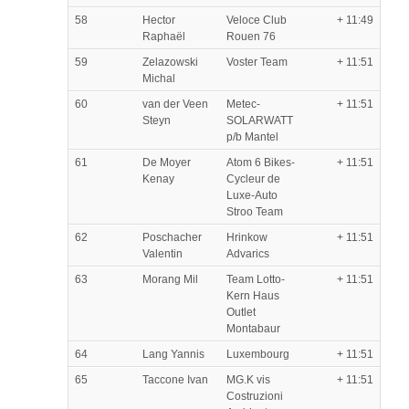
58
Hector
Veloce Club
+ 11:49
Raphaël
Rouen 76
59
Zelazowski
Voster Team
+ 11:51
Michal
60
van der Veen
Metec-
+ 11:51
Steyn
SOLARWATT
p/b Mantel
61
De Moyer
Atom 6 Bikes-
+ 11:51
Kenay
Cycleur de
Luxe-Auto
Stroo Team
62
Poschacher
Hrinkow
+ 11:51
Valentin
Advarics
63
Morang Mil
Team Lotto-
+ 11:51
Kern Haus
Outlet
Montabaur
64
Lang Yannis
Luxembourg
+ 11:51
65
Taccone Ivan
MG.K vis
+ 11:51
Costruzioni