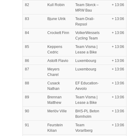
82
Kull Robin
Team Storck –
+ 13:06
MRW Bau
83
Bjune Ulrik
Team Drali-
+ 13:06
Repsol
84
Crockett Finn
VolkerWessels
+ 13:06
Cycling Team
85
Keppens
Team Visma |
+ 13:06
Cedric
Lease a Bike
86
Astolfi Flavio
Luxembourg
+ 13:06
87
Meyers
Luxembourg
+ 13:06
Charel
88
Cusack
EF Education-
+ 13:06
Nathan
Aevolo
89
Brennan
Team Visma |
+ 13:06
Matthew
Lease a Bike
90
Merlöv Ville
BHS-PL Beton
+ 13:06
Bornholm
91
Feurstein
Team
+ 13:06
Kilian
Vorarlberg