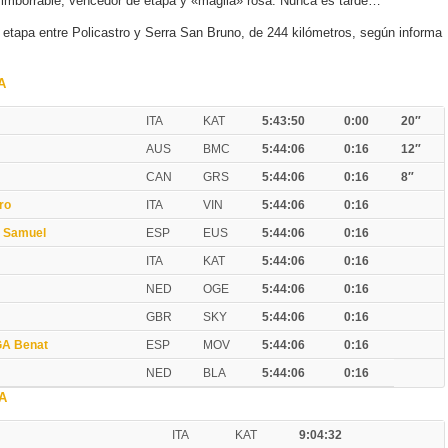
o imborrable, vencedor de etapa y «maglia» rosa. Nunca es tarde…
a etapa entre Policastro y Serra San Bruno, de 244 kilómetros, según informa
A
ITA
KAT
5:43:50
0:00
20″
AUS
BMC
5:44:06
0:16
12″
CAN
GRS
5:44:06
0:16
8″
ro
ITA
VIN
5:44:06
0:16
 Samuel
ESP
EUS
5:44:06
0:16
ITA
KAT
5:44:06
0:16
NED
OGE
5:44:06
0:16
GBR
SKY
5:44:06
0:16
A Benat
ESP
MOV
5:44:06
0:16
NED
BLA
5:44:06
0:16
A
ITA
KAT
9:04:32