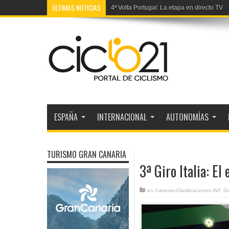
ÚLTIMAS NOTICIAS
4ª Volta Portugal: La etapa en directo TV
ESPAÑA
INTERNACIONAL
AUTONOMÍAS
TURISMO GRAN CANARIA
3ª Giro Italia: El
en
Carreras-Clasificaciones INT
,
Gi