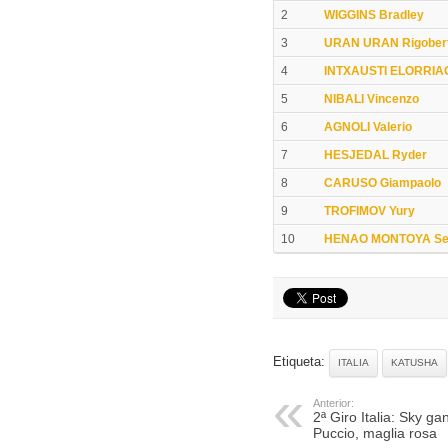
2
WIGGINS Bradley
3
URAN URAN Rigober
4
INTXAUSTI ELORRIA
5
NIBALI Vincenzo
6
AGNOLI Valerio
7
HESJEDAL Ryder
8
CARUSO Giampaolo
9
TROFIMOV Yury
10
HENAO MONTOYA Ser
Etiqueta:
ITALIA
KATUSHA
Anterior:
2ª Giro Italia: Sky g
Puccio, maglia rosa