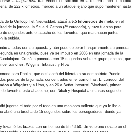
ndarse la
maglia rosa
tras vencer en solitario en la tercera etapa disputada
cena, de 222 kilómetros, merced a un ataque lejano que supo mantener hasta
ada de la Omloop Het Nieuwsblad,
atacó a 6,5 kilómetros de meta
, en el
tad de la jornada, la Sella di Catona (3ª categoría), y tuvo fuerzas para
do de segundos ante el acecho de los favoritos, que marchaban juntos
en la subida.
rendió a todos con su apuesta y aún puso celebrar tranquilamente su primera
la segunda en una grande, pues ya se impuso en 2006 en una jornada de la
Guadalajara. Cruzó la pancarta con 15 segundos sobre el grupo principal, que
muel Sánchez, Wiggins, Intxausti y Nibali.
porada para Paolini, que desbancó del liderato a su compatriota Puccio
dos puertos de la jornada, concentrados en el tramo final. El corredor del
undos a Wiggins
y a Uran, y en 26 a Beñat Intxausti (Movistar), primer
o de favoritos está al acecho, con Nibali y Hesjedal a escasos segundos.
dió jugarse el todo por el todo en una maniobra valiente que ya le iba a
liano abrió una brecha de 15 segundos sobre los perseguidores, donde ya
 y levantó los brazos con un tiempo de 5h.43.50. Un veterano novato en el