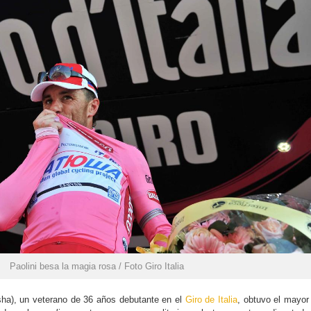
Paolini besa la magia rosa / Foto Giro Italia
usha), un veterano de 36 años debutante en el
Giro de Italia
, obtuvo el mayor