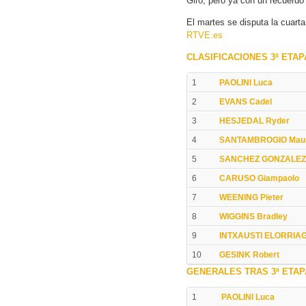
Giro, pero ya con un recuerd
El martes se disputa la cuart
RTVE.es
CLASIFICACIONES 3ª ETAP
1
PAOLINI Luca
2
EVANS Cadel
3
HESJEDAL Ryder
4
SANTAMBROGIO Mau
5
SANCHEZ GONZALEZ
6
CARUSO Giampaolo
7
WEENING Pieter
8
WIGGINS Bradley
9
INTXAUSTI ELORRIAG
10
GESINK Robert
GENERALES TRAS 3ª ETAP
1
PAOLINI Luca