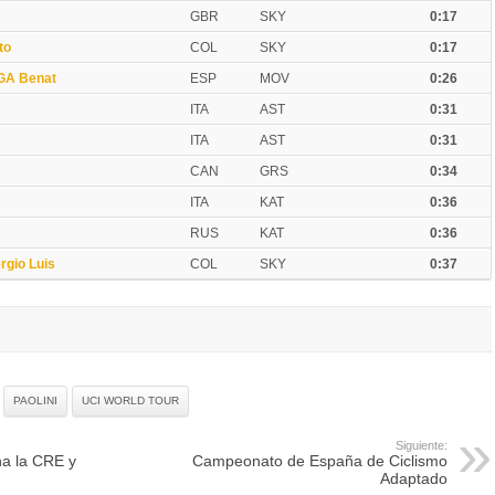
GBR
SKY
0:17
to
COL
SKY
0:17
GA Benat
ESP
MOV
0:26
ITA
AST
0:31
ITA
AST
0:31
CAN
GRS
0:34
ITA
KAT
0:36
RUS
KAT
0:36
gio Luis
COL
SKY
0:37
PAOLINI
UCI WORLD TOUR
Siguiente:
ana la CRE y
Campeonato de España de Ciclismo
Adaptado