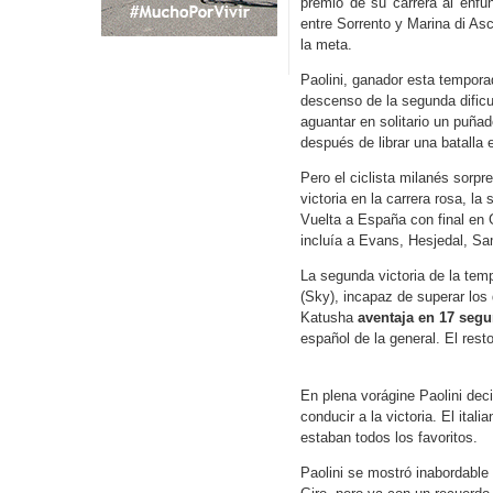
premio de su carrera al enfu
entre Sorrento y Marina di As
la meta.
Paolini, ganador esta tempor
descenso de la segunda dificul
aguantar en solitario un puña
después de librar una batalla 
Pero el ciclista milanés sorp
victoria en la carrera rosa, 
Vuelta a España con final en 
incluía a Evans, Hesjedal, Sa
La segunda victoria de la tem
(Sky), incapaz de superar los 
Katusha
aventaja en 17 seg
español de la general. El rest
En plena vorágine Paolini deci
conducir a la victoria. El ita
estaban todos los favoritos.
Paolini se mostró inabordable