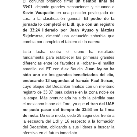
El conjunto británico firmó
un tiempo final de
33:01
, dejando grandes sensaciones y situando a
Kevin Vauquelin
en una posición privilegiada de
cara a la clasificación general.
El podio de la
jornada lo completó el Lidl, que con un registro
de 33:24 liderado por Juan Ayuso y Mattias
Skjelmose
, cimentó una actuación soberbia que
cambia por completo el tablero de la carrera.
Esta lucha contra el crono ha resultado
fundamental para establecer las primeras grandes
diferencias entre los favoritos a «robarle» el maillot
amarillo, del EF con Alex Baudin.
Juan Ayuso ha
sido uno de los grandes beneficiados del día,
endosando 13 segundos al francés Paul Seixas
,
cuyo bloque del Decathlon finalizó con un meritorio
registro de 33:37 para colarse en la zona noble de
la etapa. Más pronunciada ha sido la pérdida para
el mexicano Isaac del Toro, ya que
el tren del UAE
no pudo pasar del tiempo de 33:53 en la línea
de meta
. De este modo, cede 29 segundos frente a
la escuadra del Lidl y 16 respecto a la formación
del Decathlon, obligando a sus líderes a buscar la
ofensiva en el futuro inmediato.