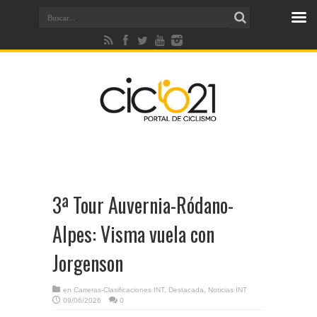
3ª Tour Auvernia-Ródano-
Alpes: Visma vuela con
Jorgenson
en
Carreras-Clasificaciones INT
,
Destacada
,
Noticias INT
09/06/2026
0