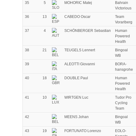
35
5
MOHORIC Matej
Bahrain
Victorious
36
13
CABEDO Oscar
Team
Vorarlberg
37
4
SCHÖNBERGER Sebastian
Human
Powered
Health
38
21
TEUGELS Lennert
Bingoal
WB
39
ALEOTTI Giovanni
BORA-
hansgrohe
40
18
DOUBLE Paul
Human
Powered
Health
41
10
WIRTGEN Luc
Tudor Pro
Cycling
Team
42
MEENS Johan
Bingoal
WB
43
19
FORTUNATO Lorenzo
EOLO-