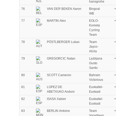
hansgrohe
76
VAN DER BEKEN Aaron
Bingoal
+
WB
77
MARTIN Alex
EOLO-
+
Kometa
Cycling
Team
78
PÖSTLBERGER Lukas
Team
+
Jayco-
AlUla
79
GREGORCIC Natan
Ljubljana
+
Gusto
Santic
80
SCOTT Cameron
Bahrain
+
Victorious
81
LOPEZ DE
Euskaltel-
+
ABETXUKO Andoni
Euskadi
82
ISASA Xabier
Euskaltel-
+
Euskadi
83
BERLIN Antoine
Team
+
Vorarlberg