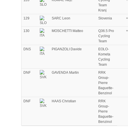
128
KOMAC Nejc
Cycling
+
Team
Kranj
129
SARC Leon
Slovenia
+
130
MOSCHETTI Matteo
Q36.5 Pro
+
Cycling
Team
DNS
PIGANZOLI Davide
EOLO-
Kometa
Cycling
Team
DNF
GAVENDA Martin
RRK
Group-
Pierre
Baguette-
Benzinol
DNF
HAAS Christian
RRK
Group-
Pierre
Baguette-
Benzinol