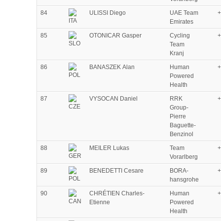
84
ULISSI Diego
UAE Team
+
Emirates
85
OTONICAR Gasper
Cycling
+
Team
Kranj
86
BANASZEK Alan
Human
+
Powered
Health
87
VYSOCAN Daniel
RRK
+
Group-
Pierre
Baguette-
Benzinol
88
MEILER Lukas
Team
+
Vorarlberg
89
BENEDETTI Cesare
BORA-
+
hansgrohe
90
CHRÉTIEN Charles-
Human
+
Etienne
Powered
Health