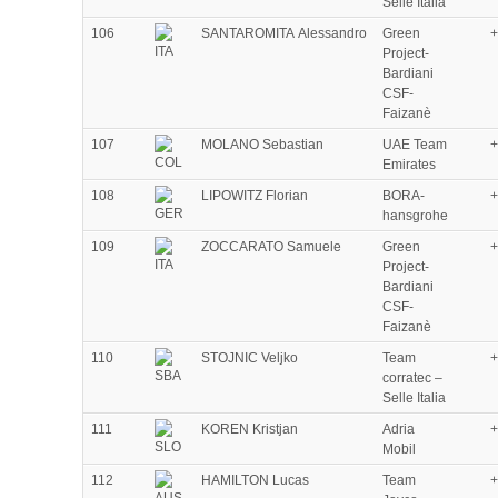
Selle Italia
106
SANTAROMITA Alessandro
Green
+
Project-
Bardiani
CSF-
Faizanè
107
MOLANO Sebastian
UAE Team
+
Emirates
108
LIPOWITZ Florian
BORA-
+
hansgrohe
109
ZOCCARATO Samuele
Green
+
Project-
Bardiani
CSF-
Faizanè
110
STOJNIC Veljko
Team
+
corratec –
Selle Italia
111
KOREN Kristjan
Adria
+
Mobil
112
HAMILTON Lucas
Team
+