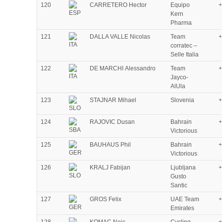
120
CARRETERO Hector
Equipo
+
Kern
Pharma
121
DALLA VALLE Nicolas
Team
+
corratec –
Selle Italia
122
DE MARCHI Alessandro
Team
+
Jayco-
AlUla
123
STAJNAR Mihael
Slovenia
+
124
RAJOVIC Dusan
Bahrain
+
Victorious
125
BAUHAUS Phil
Bahrain
+
Victorious
126
KRALJ Fabijan
Ljubljana
+
Gusto
Santic
127
GROS Felix
UAE Team
+
Emirates