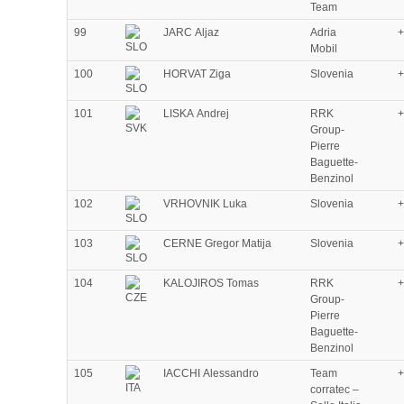
Team
99
JARC Aljaz
Adria
+
Mobil
100
HORVAT Ziga
Slovenia
+
101
LISKA Andrej
RRK
+
Group-
Pierre
Baguette-
Benzinol
102
VRHOVNIK Luka
Slovenia
+
103
CERNE Gregor Matija
Slovenia
+
104
KALOJIROS Tomas
RRK
+
Group-
Pierre
Baguette-
Benzinol
105
IACCHI Alessandro
Team
+
corratec –