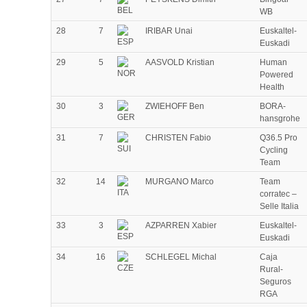
WB
28
7
IRIBAR Unai
Euskaltel-
Euskadi
29
5
AASVOLD Kristian
Human
Powered
Health
30
3
ZWIEHOFF Ben
BORA-
hansgrohe
31
7
CHRISTEN Fabio
Q36.5 Pro
Cycling
Team
32
14
MURGANO Marco
Team
corratec –
Selle Italia
33
3
AZPARREN Xabier
Euskaltel-
Euskadi
34
16
SCHLEGEL Michal
Caja
Rural-
Seguros
RGA