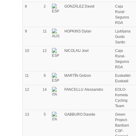
8
2
GONZÁLEZ David
Caja
Rural-
Seguros
RGA
9
11
HOPKINS Dylan
Ljubljana
Gusto
Santic
10
12
NICOLAU Joel
Caja
Rural-
Seguros
RGA
11
6
MARTÍN Gotzon
Euskaltel-
Euskadi
12
14
FANCELLU Alessandro
EOLO-
Kometa
Cycling
Team
13
5
GABBURO Davide
Green
Project-
Bardiani
CSF-