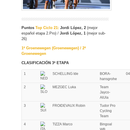
Puntos
Top Ciclo 21:
Jordi López,
2
(mejor
español etapa 2.Pro) /
Jordi López, 1
(mejor sub-
26)
1ª Groenewegen (Groenewegen) / 2ª
Groenewegen
CLASIFICACIÓN 3ª ETAPA
1
SCHELLING Ide
BORA-
04
hansgrohe
2
MEZGEC Luka
Team
Jayco-
AlUla
3
FROIDEVAUX Robin
Tudor Pro
Cycling
Team
4
TIZZA Marco
Bingoal
WB