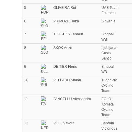
5
OLIVEIRA Rui
UAE Team
Emirates
6
PRIMOZIC Jaka
Slovenia
7
TEUGELS Lennert
Bingoal
WB
8
SKOK Anze
Ljubljana
Gusto
Santic
9
DE TIER Floris
Bingoal
WB
10
PELLAUD Simon
Tudor Pro
Cycling
Team
11
FANCELLU Alessandro
EOLO-
Kometa
Cycling
Team
12
POELS Wout
Bahrain
Victorious