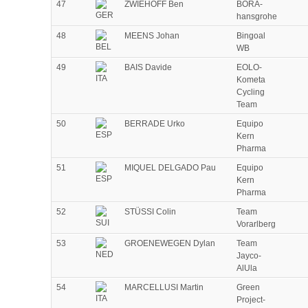
47
ZWIEHOFF Ben
BORA-
hansgrohe
48
MEENS Johan
Bingoal
WB
49
BAIS Davide
EOLO-
Kometa
Cycling
Team
50
BERRADE Urko
Equipo
Kern
Pharma
51
MIQUEL DELGADO Pau
Equipo
Kern
Pharma
52
STÜSSI Colin
Team
Vorarlberg
53
GROENEWEGEN Dylan
Team
Jayco-
AlUla
54
MARCELLUSI Martin
Green
Project-