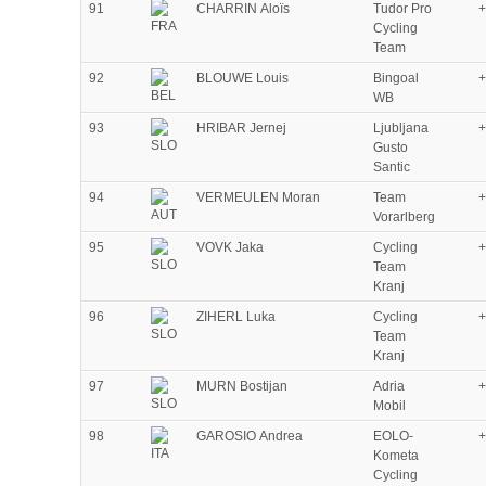
91
CHARRIN Aloïs
Tudor Pro
+
Cycling
Team
92
BLOUWE Louis
Bingoal
+
WB
93
HRIBAR Jernej
Ljubljana
+
Gusto
Santic
94
VERMEULEN Moran
Team
+
Vorarlberg
95
VOVK Jaka
Cycling
+
Team
Kranj
96
ZIHERL Luka
Cycling
+
Team
Kranj
97
MURN Bostijan
Adria
+
Mobil
98
GAROSIO Andrea
EOLO-
+
Kometa
Cycling