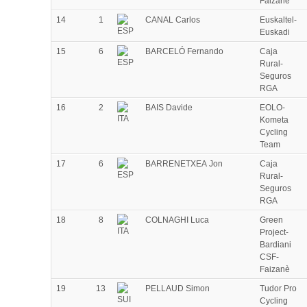
Faizanè
14
1
CANAL Carlos
Euskaltel-
Euskadi
15
6
BARCELÓ Fernando
Caja
Rural-
Seguros
RGA
16
2
BAIS Davide
EOLO-
Kometa
Cycling
Team
17
6
BARRENETXEA Jon
Caja
Rural-
Seguros
RGA
18
8
COLNAGHI Luca
Green
Project-
Bardiani
CSF-
Faizanè
19
13
PELLAUD Simon
Tudor Pro
Cycling