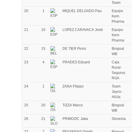
Team
20
1
MIQUEL DELGADO Pau
Equipo
Kern
Pharma
21
10
LOPEZ CARAVACA Jordi
Equipo
Kern
Pharma
22
15
DE TIER Floris
Bingoal
WB
23
4
PRADES Eduard
Caja
Rural-
Seguros
RGA
24
1
ZANA Filippo
Team
Jayco-
AlUla
25
20
TIZZA Marco
Bingoal
WB
26
21
PRIMOZIC Jaka
Slovenia
27
7
PEYSKENS Dimitri
Bingoal