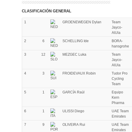
CLASIFICACIÓN GENERAL
1
GROENEWEGEN Dylan
Team
Jayco-
AlUla
2
6
SCHELLING Ide
BORA-
hansgrohe
3
12
MEZGEC Luka
Team
Jayco-
AlUla
4
3
FROIDEVAUX Robin
Tudor Pro
Cycling
Team
5
1
GARCÍA Raúl
Equipo
Kern
Pharma
6
1
ULISSI Diego
UAE Team
Emirates
7
9
OLIVEIRA Rui
UAE Team
Emirates