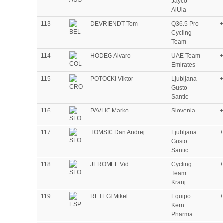
Jayco-
AlUla
113
DEVRIENDT Tom
Q36.5 Pro
+
Cycling
Team
114
HODEG Alvaro
UAE Team
+
Emirates
115
POTOCKI Viktor
Ljubljana
+
Gusto
Santic
116
PAVLIC Marko
Slovenia
+
117
TOMSIC Dan Andrej
Ljubljana
+
Gusto
Santic
118
JEROMEL Vid
Cycling
+
Team
Kranj
119
RETEGI Mikel
Equipo
+
Kern
Pharma