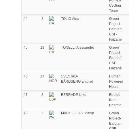
Kometa
Cycling
Team
44
8
TOLIO Alex
Green
Project-
Bardiani
CSF-
Faizanè
45
19
TONELLI Alessandro
Green
Project-
Bardiani
CSF-
Faizanè
46
17
SVESTAD-
Human
BÅRDSENG Embret
Powered
Health
47
3
BERRADE Urko
Equipo
Kern
Pharma
48
5
MARCELLUSI Martin
Green
Project-
Bardiani
CSF-