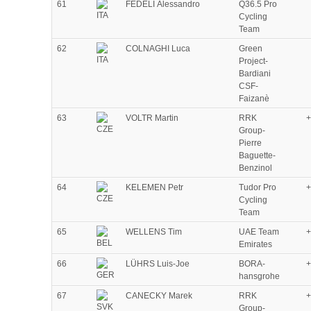
61
FEDELI Alessandro
Q36.5 Pro
Cycling
Team
62
COLNAGHI Luca
Green
Project-
Bardiani
CSF-
Faizanè
63
VOLTR Martin
RRK
+
Group-
Pierre
Baguette-
Benzinol
64
KELEMEN Petr
Tudor Pro
+
Cycling
Team
65
WELLENS Tim
UAE Team
+
Emirates
66
LÜHRS Luis-Joe
BORA-
+
hansgrohe
67
CANECKY Marek
RRK
+
Group-