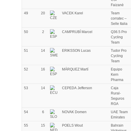
Faizanè
49
20
VACEK Karel
Team
corratec –
Selle Italia
50
2
CAMPRUBÍ Marcel
Q36.5 Pro
Cycling
Team
51
14
ERIKSSON Lucas
Tudor Pro
Cycling
Team
52
16
MÁRQUEZ Martí
Equipo
Kern
Pharma
53
14
CEPEDA Jefferson
Caja
Rural-
Seguros
RGA
54
6
NOVAK Domen
UAE Team
Emirates
55
15
POELS Wout
Bahrain
Victorious