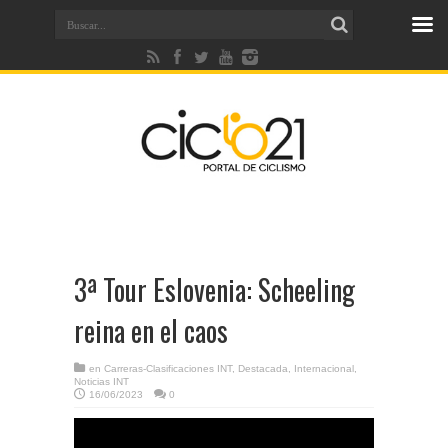
3ª Tour Eslovenia: Scheeling
reina en el caos
en
Carreras-Clasificaciones INT
,
Destacada
,
Internacional
,
Noticias INT
16/06/2023
0