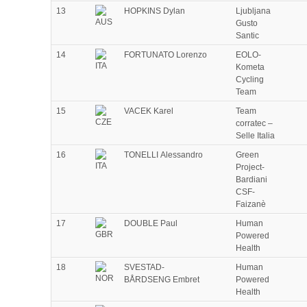
13
HOPKINS Dylan
Ljubljana
Gusto
Santic
14
FORTUNATO Lorenzo
EOLO-
Kometa
Cycling
Team
15
VACEK Karel
Team
corratec –
Selle Italia
16
TONELLI Alessandro
Green
Project-
Bardiani
CSF-
Faizanè
17
DOUBLE Paul
Human
Powered
Health
18
SVESTAD-
Human
BÅRDSENG Embret
Powered
Health