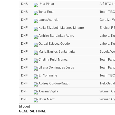
DNS
Ursa Pintar
Alé BTC Lj
DNS
Tanja Erath
Team TIBCO
DNF
Laura Asencio
Ceratizit-
DNF
Katia Elizabeth Martinez Minarro
Eneicat-RB
DNF
Ainhize Barrainkua Agirre
Laboral Ku
DNF
Garazi Estevez Guede
Laboral Ku
DNF
Maria Banlles Santamaria
Sopela Wo
DNF
Cristina Pujol Munoz
Team Fart
DNF
Liliana Domingues Jesus
Team Fart
DNF
Eri Yonamine
Team TIBCO
DNF
Audrey Cordon-Ragot
Trek-Sega
DNF
Alessia Vigilia
Women Cyc
DNF
Nofar Maoz
Women Cyc
[divder]
GENERAL FINAL