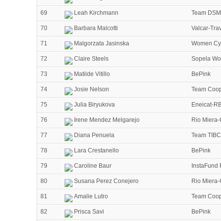
69
Leah Kirchmann
Team DSM
70
Barbara Malcotti
Valcar-Tra
71
Malgorzata Jasinska
Women Cyc
72
Claire Steels
Sopela Wo
73
Matilde Vitillo
BePink
74
Josie Nelson
Team Coop
75
Julia Biryukova
Eneicat-RB
76
Irene Mendez Melgarejo
Rio Miera-
77
Diana Penuela
Team TIBCO
78
Lara Crestanello
BePink
79
Caroline Baur
InstaFund 
80
Susana Perez Conejero
Rio Miera-
81
Amalie Lutro
Team Coop
82
Prisca Savi
BePink