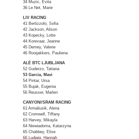
34 Muzic, Evita
36 Le Net, Marie
LIV RACING
41 Bertizzolo, Sofia
42 Jackson, Alison
43 Kopecky, Lotte
44 Korevaar, Jeanne
45 Demey, Valerie
46 Rooijakkers, Pauliena
ALÉ BTC LJUBLJANA
52 Guderzo, Tatiana
53 Garcia, Mavi
54 Pintar, Ursa
55 Bujak, Eugenia
56 Reusser, Marlen
CANYON//SRAM RACING
61 Amialiusik, Alena
62 Cromwell, Tiffany
63 Harvey, Mikayla
64 Niewiadoma, Katarzyna
65 Chabbey, Elise
66 Ludwig, Hannah