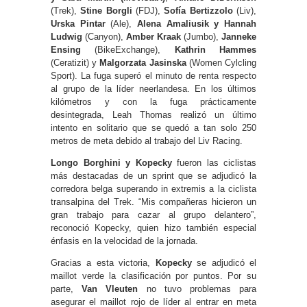
(Trek),
Stine Borgli
(FDJ),
Sofía Bertizzolo
(Liv),
Urska Pintar
(Ale),
Alena Amaliusik y Hannah
Ludwig
(Canyon),
Amber Kraak
(Jumbo),
Janneke
Ensing
(BikeExchange),
Kathrin Hammes
(Ceratizit) y
Malgorzata Jasinska
(Women Cylcling
Sport). La fuga superó el minuto de renta respecto
al grupo de la líder neerlandesa. En los últimos
kilómetros y con la fuga prácticamente
desintegrada, Leah Thomas realizó un último
intento en solitario que se quedó a tan solo 250
metros de meta debido al trabajo del Liv Racing.
Longo Borghini y Kopecky
fueron las ciclistas
más destacadas de un sprint que se adjudicó la
corredora belga superando in extremis a la ciclista
transalpina del Trek. “Mis compañeras hicieron un
gran trabajo para cazar al grupo delantero”,
reconoció Kopecky, quien hizo también especial
énfasis en la velocidad de la jornada.
Gracias a esta victoria,
Kopecky
se adjudicó el
maillot verde la clasificación por puntos. Por su
parte,
Van Vleuten
no tuvo problemas para
asegurar el maillot rojo de líder al entrar en meta