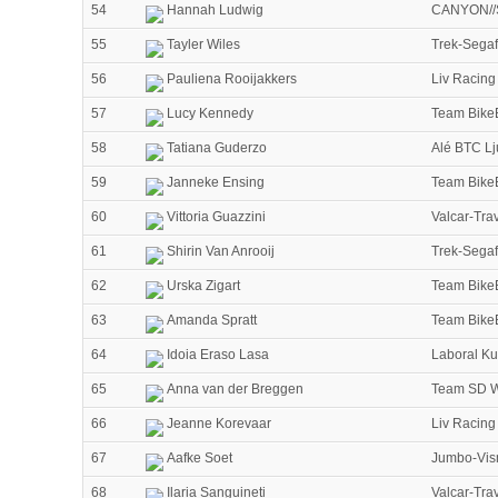
54
Hannah Ludwig
CANYON//
55
Tayler Wiles
Trek-Sega
56
Pauliena Rooijakkers
Liv Racing
57
Lucy Kennedy
Team Bike
58
Tatiana Guderzo
Alé BTC Lj
59
Janneke Ensing
Team Bike
60
Vittoria Guazzini
Valcar-Tra
61
Shirin Van Anrooij
Trek-Sega
62
Urska Zigart
Team Bike
63
Amanda Spratt
Team Bike
64
Idoia Eraso Lasa
Laboral Ku
65
Anna van der Breggen
Team SD 
66
Jeanne Korevaar
Liv Racing
67
Aafke Soet
Jumbo-Vi
68
Ilaria Sanguineti
Valcar-Tra