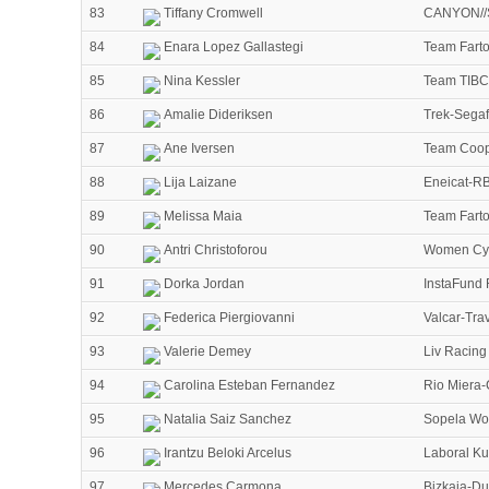
83
Tiffany Cromwell
CANYON//
84
Enara Lopez Gallastegi
Team Fart
85
Nina Kessler
Team TIBCO
86
Amalie Dideriksen
Trek-Sega
87
Ane Iversen
Team Coop
88
Lija Laizane
Eneicat-RB
89
Melissa Maia
Team Fart
90
Antri Christoforou
Women Cyc
91
Dorka Jordan
InstaFund 
92
Federica Piergiovanni
Valcar-Tra
93
Valerie Demey
Liv Racing
94
Carolina Esteban Fernandez
Rio Miera-
95
Natalia Saiz Sanchez
Sopela Wo
96
Irantzu Beloki Arcelus
Laboral Ku
97
Mercedes Carmona
Bizkaia-D