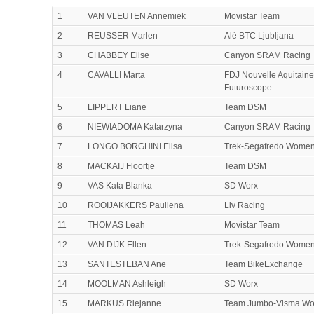
1
VAN VLEUTEN Annemiek
Movistar Team
2
REUSSER Marlen
Alé BTC Ljubljana
3
CHABBEY Elise
Canyon SRAM Racing
4
CAVALLI Marta
FDJ Nouvelle Aquitaine
Futuroscope
5
LIPPERT Liane
Team DSM
6
NIEWIADOMA Katarzyna
Canyon SRAM Racing
7
LONGO BORGHINI Elisa
Trek-Segafredo Wome
8
MACKAIJ Floortje
Team DSM
9
VAS Kata Blanka
SD Worx
10
ROOIJAKKERS Pauliena
Liv Racing
11
THOMAS Leah
Movistar Team
12
VAN DIJK Ellen
Trek-Segafredo Wome
13
SANTESTEBAN Ane
Team BikeExchange
14
MOOLMAN Ashleigh
SD Worx
15
MARKUS Riejanne
Team Jumbo-Visma W