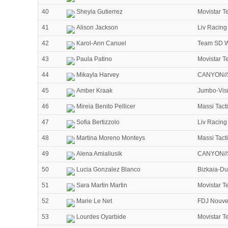
40
Sheyla Gutierrez
Movistar 
41
Alison Jackson
Liv Racing
42
Karol-Ann Canuel
Team SD 
43
Paula Patino
Movistar 
44
Mikayla Harvey
CANYON//
45
Amber Kraak
Jumbo-Vi
46
Mireia Benito Pellicer
Massi Tac
47
Sofia Bertizzolo
Liv Racing
48
Martina Moreno Monteys
Massi Tac
49
Alena Amialiusik
CANYON//
50
Lucia Gonzalez Blanco
Bizkaia-D
51
Sara Martin Martin
Movistar 
52
Marie Le Net
FDJ Nouvel
53
Lourdes Oyarbide
Movistar 