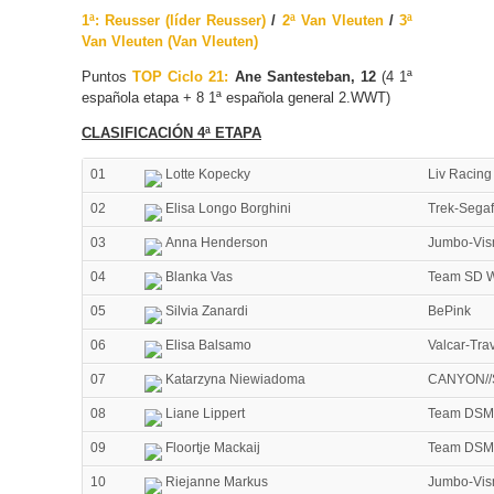
1ª: Reusser (líder Reusser)
/
2ª Van Vleuten
/
3ª
Van Vleuten (Van Vleuten)
Puntos
TOP Ciclo 21:
Ane Santesteban, 12
(4 1ª
española etapa + 8 1ª española general 2.WWT)
CLASIFICACIÓN 4ª ETAPA
01
Lotte Kopecky
Liv Racing
02
Elisa Longo Borghini
Trek-Sega
03
Anna Henderson
Jumbo-Vi
04
Blanka Vas
Team SD 
05
Silvia Zanardi
BePink
06
Elisa Balsamo
Valcar-Tra
07
Katarzyna Niewiadoma
CANYON//
08
Liane Lippert
Team DSM
09
Floortje Mackaij
Team DSM
10
Riejanne Markus
Jumbo-Vi