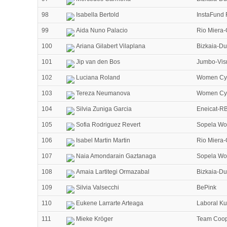
98
Isabella Bertold
InstaFund 
99
Aida Nuno Palacio
Rio Miera-
100
Ariana Gilabert Vilaplana
Bizkaia-D
101
Jip van den Bos
Jumbo-Vi
102
Luciana Roland
Women Cyc
103
Tereza Neumanova
Women Cyc
104
Silvia Zuniga Garcia
Eneicat-RB
105
Sofia Rodriguez Revert
Sopela Wo
106
Isabel Martin Martin
Rio Miera-
107
Naia Amondarain Gaztanaga
Sopela Wo
108
Amaia Lartitegi Ormazabal
Bizkaia-D
109
Silvia Valsecchi
BePink
110
Eukene Larrarte Arteaga
Laboral Ku
111
Mieke Kröger
Team Coop