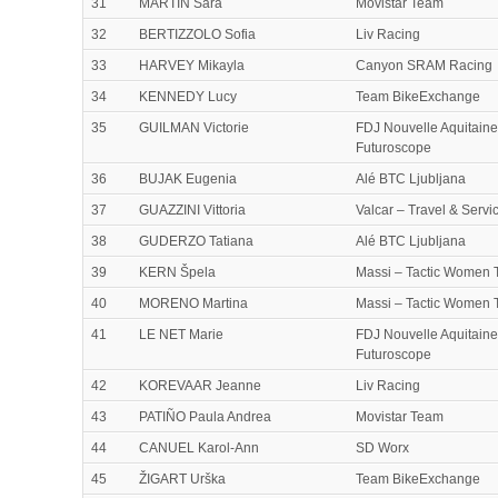
31
MARTIN Sara
Movistar Team
32
BERTIZZOLO Sofia
Liv Racing
33
HARVEY Mikayla
Canyon SRAM Racing
34
KENNEDY Lucy
Team BikeExchange
35
GUILMAN Victorie
FDJ Nouvelle Aquitaine
Futuroscope
36
BUJAK Eugenia
Alé BTC Ljubljana
37
GUAZZINI Vittoria
Valcar – Travel & Servi
38
GUDERZO Tatiana
Alé BTC Ljubljana
39
KERN Špela
Massi – Tactic Women
40
MORENO Martina
Massi – Tactic Women
41
LE NET Marie
FDJ Nouvelle Aquitaine
Futuroscope
42
KOREVAAR Jeanne
Liv Racing
43
PATIÑO Paula Andrea
Movistar Team
44
CANUEL Karol-Ann
SD Worx
45
ŽIGART Urška
Team BikeExchange