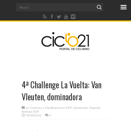
4ª Challenge La Vuelta: Van
Vleuten, dominadora
en
Carreras y Clasificaciones ESP
,
Destacada
,
España
,
Noticias ESP
05/09/2021
0