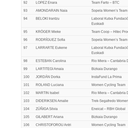
92
LOPEZ Enara
Team Farto – BTC
93
AMONDARAIN Naia
Sopela Women’s Team
94
BELOKI Irantzu
Laboral Kutxa Fundaci
Euskadi
95
KRÖGER Mieke
Team Coop – Hitec Pro
96
RODRÍGUEZ Sofia
Sopela Women’s Team
97
LARRARTE Eukene
Laboral Kutxa Fundaci
Euskadi
98
ESTEBAN Carolina
Rio Miera – Cantabria 
99
LARTITEGI Amaia
Bizkaia Durango
100
JORDÁN Dorka
InstaFund La Prima
101
ROLAND Luciana
Women Cycling Team
102
MARTIN Isabel
Rio Miera – Cantabria 
103
DIDERIKSEN Amalie
Trek-Segafredo Wome
104
ZÚÑIGA Silvia
Eneicat – RBH Global
105
GILABERT Ariana
Bizkaia Durango
106
CHRISTOFOROU Antri
Women Cycling Team