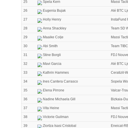
25
Spela Kern
Massi Tac
26
Eugenia Bujak
Alé BTC Lj
27
Holly Henry
InstaFund 
28
Anna Shackley
Team SD 
29
Maaike Colje
Massi Tac
30
Abi Smith
Team TIBCO
31
Stine Borgli
FDJ Nouvel
32
Mavi Garcia
Alé BTC Lj
33
Kathrin Hammes
Ceratizit-
34
Ines Cantera Carrasco
Sopela Wo
35
Elena Pirrone
Valcar-Tra
36
Nadine Michaela Gill
Bizkaia-D
37
Vita Heine
Massi Tac
38
Victorie Guilman
FDJ Nouvel
39
Ziortza Isasi Cristobal
Eneicat-RB