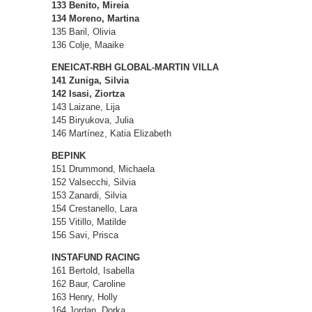
133 Benito, Mireia
134 Moreno, Martina
135 Baril, Olivia
136 Colje, Maaike
ENEICAT-RBH GLOBAL-MARTIN VILLA
141 Zuniga, Silvia
142 Isasi, Ziortza
143 Laizane, Lija
145 Biryukova, Julia
146 Martínez, Katia Elizabeth
BEPINK
151 Drummond, Michaela
152 Valsecchi, Silvia
153 Zanardi, Silvia
154 Crestanello, Lara
155 Vitillo, Matilde
156 Savi, Prisca
INSTAFUND RACING
161 Bertold, Isabella
162 Baur, Caroline
163 Henry, Holly
164 Jordan, Dorka