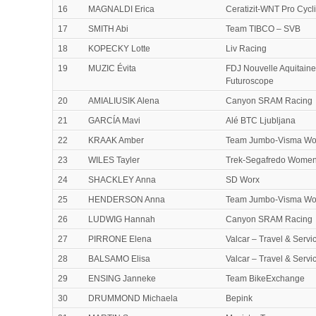
16
MAGNALDI Erica
Ceratizit-WNT Pro Cycl
17
SMITH Abi
Team TIBCO – SVB
18
KOPECKY Lotte
Liv Racing
19
MUZIC Évita
FDJ Nouvelle Aquitaine
Futuroscope
20
AMIALIUSIK Alena
Canyon SRAM Racing
21
GARCÍA Mavi
Alé BTC Ljubljana
22
KRAAK Amber
Team Jumbo-Visma W
23
WILES Tayler
Trek-Segafredo Wome
24
SHACKLEY Anna
SD Worx
25
HENDERSON Anna
Team Jumbo-Visma W
26
LUDWIG Hannah
Canyon SRAM Racing
27
PIRRONE Elena
Valcar – Travel & Servi
28
BALSAMO Elisa
Valcar – Travel & Servi
29
ENSING Janneke
Team BikeExchange
30
DRUMMOND Michaela
Bepink