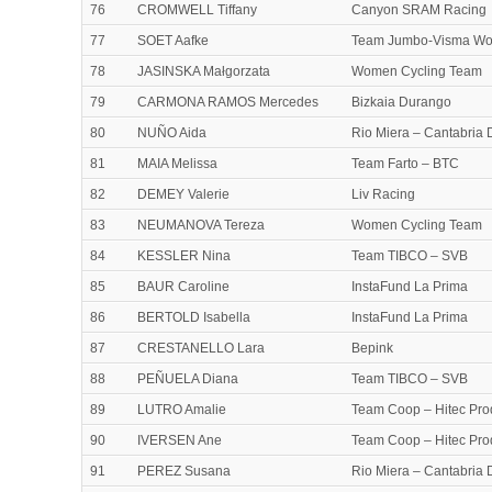
76
CROMWELL Tiffany
Canyon SRAM Racing
77
SOET Aafke
Team Jumbo-Visma W
78
JASINSKA Małgorzata
Women Cycling Team
79
CARMONA RAMOS Mercedes
Bizkaia Durango
80
NUÑO Aida
Rio Miera – Cantabria 
81
MAIA Melissa
Team Farto – BTC
82
DEMEY Valerie
Liv Racing
83
NEUMANOVA Tereza
Women Cycling Team
84
KESSLER Nina
Team TIBCO – SVB
85
BAUR Caroline
InstaFund La Prima
86
BERTOLD Isabella
InstaFund La Prima
87
CRESTANELLO Lara
Bepink
88
PEÑUELA Diana
Team TIBCO – SVB
89
LUTRO Amalie
Team Coop – Hitec Pro
90
IVERSEN Ane
Team Coop – Hitec Pro
91
PEREZ Susana
Rio Miera – Cantabria 