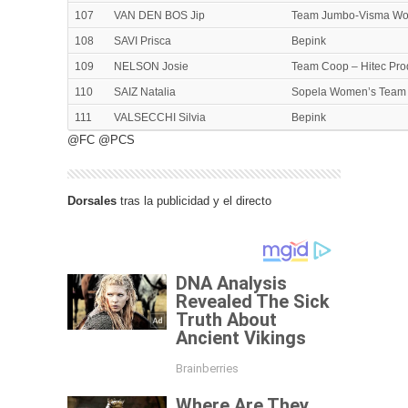
107
VAN DEN BOS Jip
Team Jumbo-Visma W
108
SAVI Prisca
Bepink
109
NELSON Josie
Team Coop – Hitec Pro
110
SAIZ Natalia
Sopela Women’s Team
111
VALSECCHI Silvia
Bepink
@FC @PCS
Dorsales
tras la publicidad y el directo