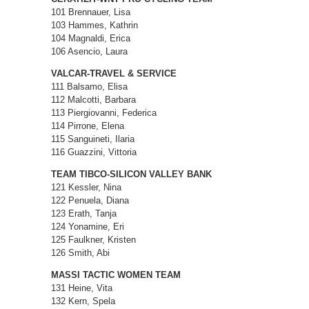
101 Brennauer, Lisa
103 Hammes, Kathrin
104 Magnaldi, Erica
106 Asencio, Laura
VALCAR-TRAVEL & SERVICE
111 Balsamo, Elisa
112 Malcotti, Barbara
113 Piergiovanni, Federica
114 Pirrone, Elena
115 Sanguineti, Ilaria
116 Guazzini, Vittoria
TEAM TIBCO-SILICON VALLEY BANK
121 Kessler, Nina
122 Penuela, Diana
123 Erath, Tanja
124 Yonamine, Eri
125 Faulkner, Kristen
126 Smith, Abi
MASSI TACTIC WOMEN TEAM
131 Heine, Vita
132 Kern, Spela