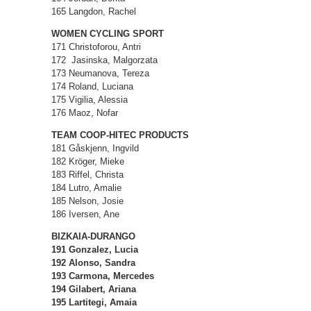
165 Langdon, Rachel
WOMEN CYCLING SPORT
171 Christoforou, Antri
172 Jasinska, Malgorzata
173 Neumanova, Tereza
174 Roland, Luciana
175 Vigilia, Alessia
176 Maoz, Nofar
TEAM COOP-HITEC PRODUCTS
181 Gåskjenn, Ingvild
182 Kröger, Mieke
183 Riffel, Christa
184 Lutro, Amalie
185 Nelson, Josie
186 Iversen, Ane
BIZKAIA-DURANGO
191 Gonzalez, Lucia
192 Alonso, Sandra
193 Carmona, Mercedes
194 Gilabert, Ariana
195 Lartitegi, Amaia