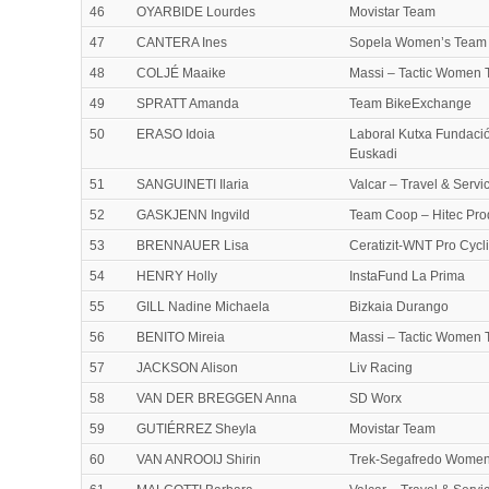
46
OYARBIDE Lourdes
Movistar Team
47
CANTERA Ines
Sopela Women’s Team
48
COLJÉ Maaike
Massi – Tactic Women
49
SPRATT Amanda
Team BikeExchange
50
ERASO Idoia
Laboral Kutxa Fundaci
Euskadi
51
SANGUINETI Ilaria
Valcar – Travel & Servi
52
GASKJENN Ingvild
Team Coop – Hitec Pro
53
BRENNAUER Lisa
Ceratizit-WNT Pro Cycl
54
HENRY Holly
InstaFund La Prima
55
GILL Nadine Michaela
Bizkaia Durango
56
BENITO Mireia
Massi – Tactic Women
57
JACKSON Alison
Liv Racing
58
VAN DER BREGGEN Anna
SD Worx
59
GUTIÉRREZ Sheyla
Movistar Team
60
VAN ANROOIJ Shirin
Trek-Segafredo Wome