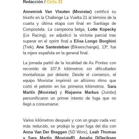
Redacción /
Ciclo 21
Annemiek Van Vleuten (Movistar)
certificó su
triunfo en la Challenge La Vuelta 21 al término de la
cuarta y última etapa con final en Santiago de
Compostela. La campeona belga,
Lotte Kopecky
(Liv Racing), se adjudicó la victoria parcial tras
superar en el sprint final a
Elisa Longo Borghini
(Trek).
Ane Santesteban
(Bikeexchange), 13ª, fue
la mjeor española en la general final.
La jornada partió de la localidad de As Pontes con
recorrido de 107,8 kilómetros sin dificultades
montañosas por delante. Desde el comienzo, el
equipo Movistar imprimió un altísimo ritmo que
cortó el pelotón en los primeros kilómetros.
Sara
Martín (Movistar)
y
Riejanne Markus
(Jumbo)
personificaron un primer intento de fuga que no
llegó a consumarse.
Varios kilómetros después y con un grupo cada vez
más reducido, se produjo la gran fuga del día con
Anna Van Der Breggen
(SD Worx),
Leah Thomas
y Sara Martín (MovistaR)
,
Amalie DiDeriksen