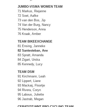
JUMBO-VISMA WOMEN TEAM
71 Markus, Riejanne
72 Soet, Aafke
73 van den Bos, Jip
74 Van der Burg, Nancy
75 Henderson, Anna
76 Kraak, Amber
TEAM BIKEEXCHANGE
81 Ensing, Janneke
82 Santesteban, Ane
83 Spratt, Amanda
84 Zigart, Urska
85 Kennedy, Lucy
TEAM DSM
91 Kirchmann, Leah
92 Lippert, Liane
93 Mackaij, Floortje
94 Rivera, Coryn
95 Labous, Juliette
96 Jastrab, Megan
CERATIZIT-WNT PRO CYCLING TEAM