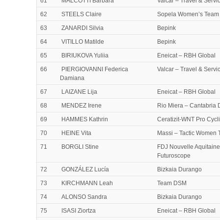
61
MALCOTTI Barbara
Valcar – Travel & Servi
62
STEELS Claire
Sopela Women’s Team
63
ZANARDI Silvia
Bepink
64
VITILLO Matilde
Bepink
65
BIRIUKOVA Yuliia
Eneicat – RBH Global
66
PIERGIOVANNI Federica
Valcar – Travel & Servi
Damiana
67
LAIZANE Lija
Eneicat – RBH Global
68
MENDEZ Irene
Rio Miera – Cantabria 
69
HAMMES Kathrin
Ceratizit-WNT Pro Cycl
70
HEINE Vita
Massi – Tactic Women
71
BORGLI Stine
FDJ Nouvelle Aquitaine
Futuroscope
72
GONZÁLEZ Lucía
Bizkaia Durango
73
KIRCHMANN Leah
Team DSM
74
ALONSO Sandra
Bizkaia Durango
75
ISASI Ziortza
Eneicat – RBH Global