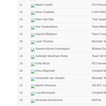
11
Marta Cavalli
FDJ Nouvel
12
Elise Chabbey
CANYON//
13
Ellen Van Dijk
Trek-Sega
14
Ane Santesteban
Team Bike
15
Ingvild Gåskjenn
Team Coop
16
Leah Thomas
Movistar 
17
Sandra Alonso Dominguez
Bizkaia-D
18
Ashleigh Moolman-Pasio
Team SD 
19
Evita Muzic
FDJ Nouvel
20
Erica Magnaldi
Ceratizit-
21
Annemiek van Vleuten
Movistar 
22
Marlen Reusser
Alé BTC Lj
23
Lisa Brennauer
Ceratizit-
24
Michaela Drummond
BePink