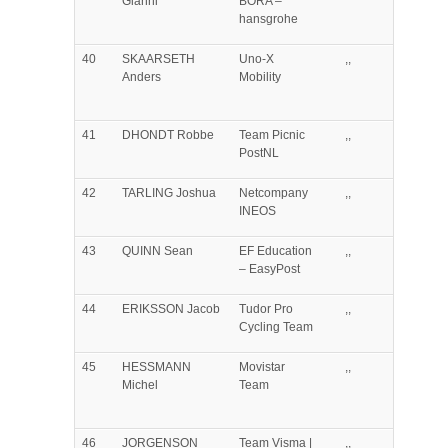
Gianni
BORA –
hansgrohe
40
SKAARSETH
Uno-X
,,
Anders
Mobility
41
DHONDT
Robbe
Team Picnic
,,
PostNL
42
TARLING
Joshua
Netcompany
,,
INEOS
43
QUINN
Sean
EF Education
,,
– EasyPost
44
ERIKSSON
Jacob
Tudor Pro
,,
Cycling Team
45
HESSMANN
Movistar
,,
Michel
Team
46
JORGENSON
Team Visma |
,,