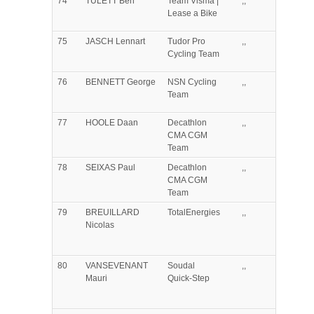
74
TULETT
Ben
Team Visma |
,,
Lease a Bike
75
JASCH
Lennart
Tudor Pro
,,
Cycling Team
76
BENNETT
George
NSN Cycling
,,
Team
77
HOOLE
Daan
Decathlon
,,
CMA CGM
Team
78
SEIXAS
Paul
Decathlon
,,
CMA CGM
Team
79
BREUILLARD
TotalEnergies
,,
Nicolas
80
VANSEVENANT
Soudal
,,
Mauri
Quick-Step