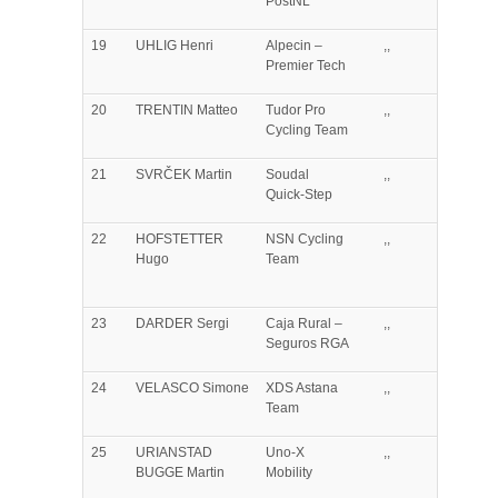
PostNL
19
UHLIG
Henri
Alpecin –
,,
Premier Tech
20
TRENTIN
Matteo
Tudor Pro
,,
Cycling Team
21
SVRČEK
Martin
Soudal
,,
Quick-Step
22
HOFSTETTER
NSN Cycling
,,
Hugo
Team
23
DARDER
Sergi
Caja Rural –
,,
Seguros RGA
24
VELASCO
Simone
XDS Astana
,,
Team
25
URIANSTAD
Uno-X
,,
BUGGE
Martin
Mobility