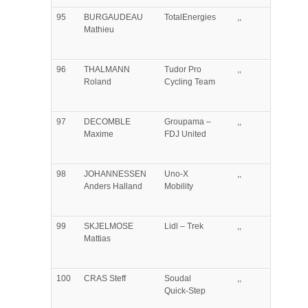
95
BURGAUDEAU
TotalEnergies
,,
Mathieu
96
THALMANN
Tudor Pro
,,
Roland
Cycling Team
97
DECOMBLE
Groupama –
,,
Maxime
FDJ United
98
JOHANNESSEN
Uno-X
,,
Anders Halland
Mobility
99
SKJELMOSE
Lidl – Trek
,,
Mattias
100
CRAS
Steff
Soudal
,,
Quick-Step