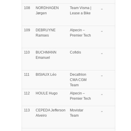
108
NORDHAGEN
Team Visma |
,,
Jørgen
Lease a Bike
109
DEBRUYNE
Alpecin –
,,
Ramses
Premier Tech
110
BUCHMANN
Cofidis
,,
Emanuel
111
BISIAUX
Léo
Decathlon
,,
CMA CGM
Team
112
HOULE
Hugo
Alpecin –
,,
Premier Tech
113
CEPEDA
Jefferson
Movistar
,,
Alveiro
Team