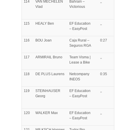
114
VAN MECHELEN
Bahrain –
,,
Vlad
Victorious
115
HEALY
Ben
EF Education
,,
– EasyPost
116
BOU
Joan
Caja Rural –
0:27
Seguros RGA
117
ARMIRAIL
Bruno
Team Visma |
,,
Lease a Bike
118
DE PLUS
Laurens
Netcompany
0:35
INEOS
119
STEINHAUSER
EF Education
,,
Georg
– EasyPost
120
WALKER
Max
EF Education
,,
– EasyPost
121
WILKSCH
Hannes
Tudor Pro
,,