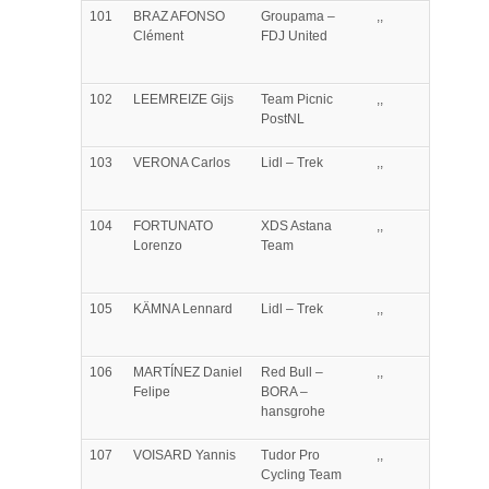
101
BRAZ AFONSO
Groupama –
,,
Clément
FDJ United
102
LEEMREIZE
Gijs
Team Picnic
,,
PostNL
103
VERONA
Carlos
Lidl – Trek
,,
104
FORTUNATO
XDS Astana
,,
Lorenzo
Team
105
KÄMNA
Lennard
Lidl – Trek
,,
106
MARTÍNEZ
Daniel
Red Bull –
,,
Felipe
BORA –
hansgrohe
107
VOISARD
Yannis
Tudor Pro
,,
Cycling Team