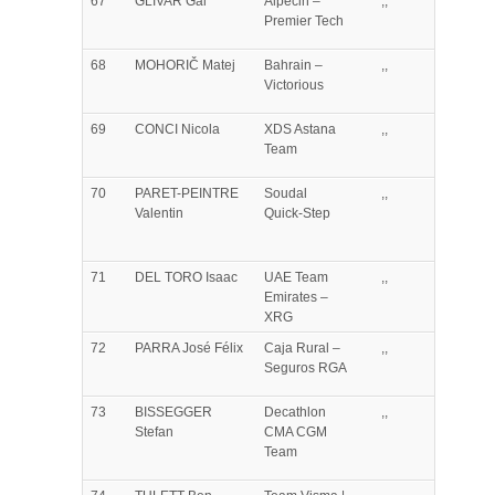
67
GLIVAR
Gal
Alpecin –
,,
Premier Tech
68
MOHORIČ
Matej
Bahrain –
,,
Victorious
69
CONCI
Nicola
XDS Astana
,,
Team
70
PARET-PEINTRE
Soudal
,,
Valentin
Quick-Step
71
DEL TORO
Isaac
UAE Team
,,
Emirates –
XRG
72
PARRA
José Félix
Caja Rural –
,,
Seguros RGA
73
BISSEGGER
Decathlon
,,
Stefan
CMA CGM
Team