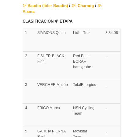
1ª Baudin (líder Baudin)
/
2ª: Charmig
/
3ª:
Visma
CLASIFICACIÓN 4ª ETAPA
1
SIMMONS
Quinn
Lidl – Trek
3:34:08
2
FISHER-BLACK
Red Bull –
,,
Finn
BORA –
hansgrohe
3
VERCHER
Mattéo
TotalEnergies
,,
4
FRIGO
Marco
NSN Cycling
,,
Team
5
GARCÍA PIERNA
Movistar
,,
Raúl
Team