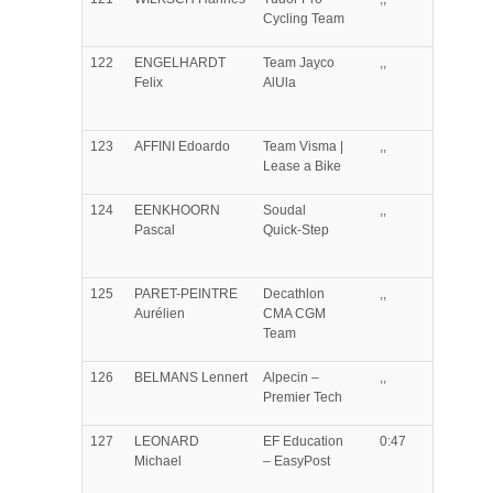
Cycling Team
122
ENGELHARDT
Team Jayco
,,
Felix
AlUla
123
AFFINI
Edoardo
Team Visma |
,,
Lease a Bike
124
EENKHOORN
Soudal
,,
Pascal
Quick-Step
125
PARET-PEINTRE
Decathlon
,,
Aurélien
CMA CGM
Team
126
BELMANS
Lennert
Alpecin –
,,
Premier Tech
127
LEONARD
EF Education
0:47
Michael
– EasyPost