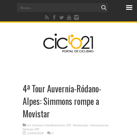
4ª Tour Auvernia-Ródano-
Alpes: Simmons rompe a
Movistar
en
Carreras-Clasificaciones INT
,
Destacada
,
Internacional
,
Noticias INT
10/06/2026
0