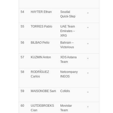
54
HAYTER
Ethan
Soudal
,,
Quick-Step
55
TORRES
Pablo
UAE Team
,,
Emirates –
XRG
56
BILBAO
Pello
Bahrain –
,,
Victorious
57
KUZMIN
Anton
XDS Astana
,,
Team
58
RODRÍGUEZ
Netcompany
,,
Carlos
INEOS
59
MAISONOBE
Sam
Cofidis
,,
60
UIJTDEBROEKS
Movistar
,,
Cian
Team