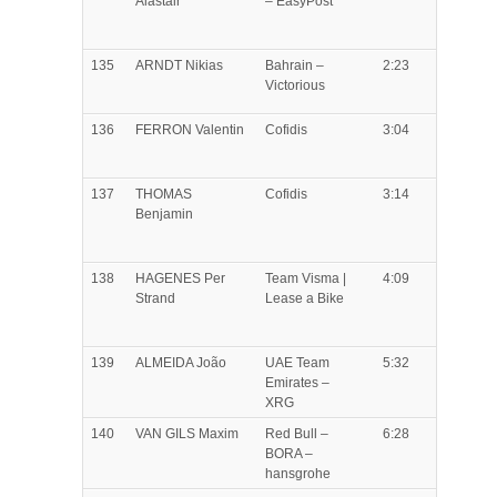
Alastair
– EasyPost
135
ARNDT
Nikias
Bahrain –
2:23
Victorious
136
FERRON
Valentin
Cofidis
3:04
137
THOMAS
Cofidis
3:14
Benjamin
138
HAGENES
Per
Team Visma |
4:09
Strand
Lease a Bike
139
ALMEIDA
João
UAE Team
5:32
Emirates –
XRG
140
VAN GILS
Maxim
Red Bull –
6:28
BORA –
hansgrohe