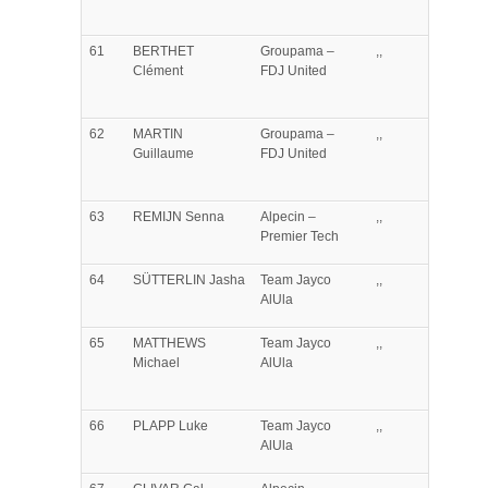
61
BERTHET
Groupama –
,,
Clément
FDJ United
62
MARTIN
Groupama –
,,
Guillaume
FDJ United
63
REMIJN
Senna
Alpecin –
,,
Premier Tech
64
SÜTTERLIN
Jasha
Team Jayco
,,
AlUla
65
MATTHEWS
Team Jayco
,,
Michael
AlUla
66
PLAPP
Luke
Team Jayco
,,
AlUla