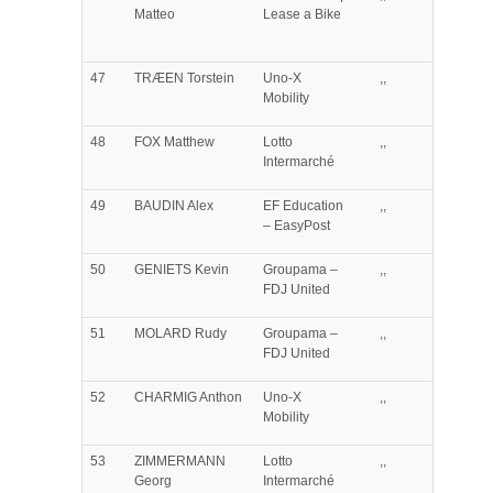
Matteo
Lease a Bike
47
TRÆEN
Torstein
Uno-X
,,
Mobility
48
FOX
Matthew
Lotto
,,
Intermarché
49
BAUDIN
Alex
EF Education
,,
– EasyPost
50
GENIETS
Kevin
Groupama –
,,
FDJ United
51
MOLARD
Rudy
Groupama –
,,
FDJ United
52
CHARMIG
Anthon
Uno-X
,,
Mobility
53
ZIMMERMANN
Lotto
,,
Georg
Intermarché