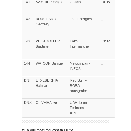
141
SAMITIER
Sergio
Cofidis
10:05
142
BOUCHARD
TotalEnergies
,,
Geoffrey
143
VEISTROFFER
Lotto
13:02
Baptiste
Intermarché
144
WATSON
Samuel
Netcompany
,,
INEOS
DNF
ETXEBERRIA
Red Bull –
Haimar
BORA –
hansgrohe
DNS
OLIVEIRA
Ivo
UAE Team
Emirates –
XRG
CLASIFICACIÓN COMPLETA