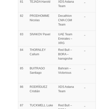
81
TEJADA
Harold
XDS Astana
,,
Team
82
PRODHOMME
Decathlon
,,
Nicolas
CMA CGM
Team
83
SIVAKOV
Pavel
UAE Team
,,
Emirates –
XRG
84
THORNLEY
Red Bull –
,,
Callum
BORA –
hansgrohe
85
BUITRAGO
Bahrain –
,,
Santiago
Victorious
86
RODRÍGUEZ
XDS Astana
,,
Cristián
Team
87
TUCKWELL
Luke
Red Bull –
,,