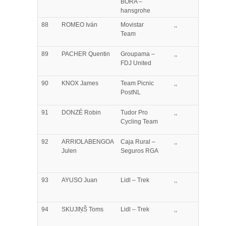
BORA –
hansgrohe
88
ROMEO
Iván
Movistar
,,
Team
89
PACHER
Quentin
Groupama –
,,
FDJ United
90
KNOX
James
Team Picnic
,,
PostNL
91
DONZÉ
Robin
Tudor Pro
,,
Cycling Team
92
ARRIOLABENGOA
Caja Rural –
,,
Julen
Seguros RGA
93
AYUSO
Juan
Lidl – Trek
,,
94
SKUJIŅŠ
Toms
Lidl – Trek
,,