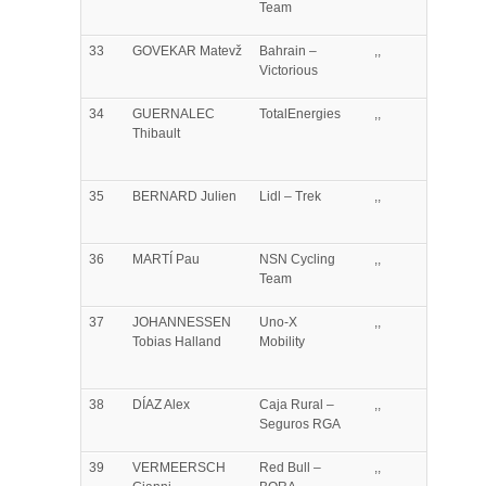
Team
33
GOVEKAR
Matevž
Bahrain –
,,
Victorious
34
GUERNALEC
TotalEnergies
,,
Thibault
35
BERNARD
Julien
Lidl – Trek
,,
36
MARTÍ
Pau
NSN Cycling
,,
Team
37
JOHANNESSEN
Uno-X
,,
Tobias Halland
Mobility
38
DÍAZ
Alex
Caja Rural –
,,
Seguros RGA
39
VERMEERSCH
Red Bull –
,,