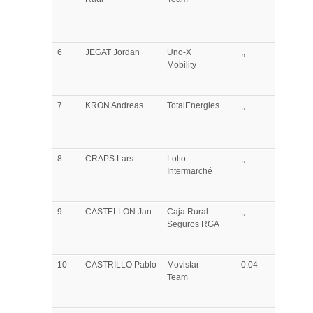
6
JEGAT
Jordan
Uno-X
,,
Mobility
7
KRON
Andreas
TotalEnergies
,,
8
CRAPS
Lars
Lotto
,,
Intermarché
9
CASTELLON
Jan
Caja Rural –
,,
Seguros RGA
10
CASTRILLO
Pablo
Movistar
0:04
Team