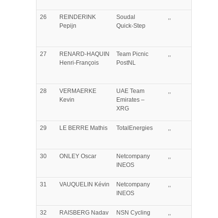
26
REINDERINK
Soudal
,,
Pepijn
Quick-Step
27
RENARD-HAQUIN
Team Picnic
,,
Henri-François
PostNL
28
VERMAERKE
UAE Team
,,
Kevin
Emirates –
XRG
29
LE BERRE
Mathis
TotalEnergies
,,
30
ONLEY
Oscar
Netcompany
,,
INEOS
31
VAUQUELIN
Kévin
Netcompany
,,
INEOS
32
RAISBERG
Nadav
NSN Cycling
,,