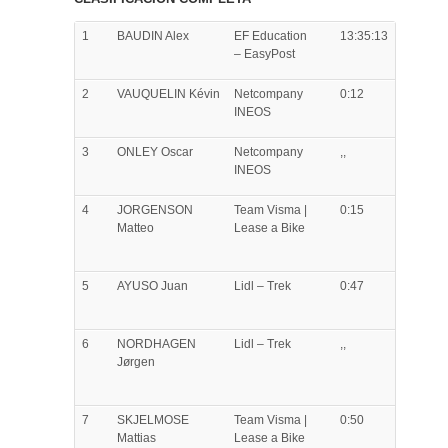
1
BAUDIN
Alex
EF Education
13:35:13
– EasyPost
2
VAUQUELIN
Kévin
Netcompany
0:12
INEOS
3
ONLEY
Oscar
Netcompany
,,
INEOS
4
JORGENSON
Team Visma |
0:15
Matteo
Lease a Bike
5
AYUSO
Juan
Lidl – Trek
0:47
6
NORDHAGEN
Lidl – Trek
,,
Jørgen
7
SKJELMOSE
Team Visma |
0:50
Mattias
Lease a Bike