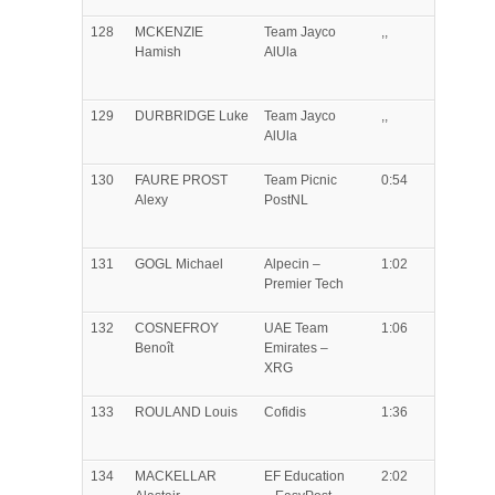
128
MCKENZIE
Team Jayco
,,
Hamish
AlUla
129
DURBRIDGE
Luke
Team Jayco
,,
AlUla
130
FAURE PROST
Team Picnic
0:54
Alexy
PostNL
131
GOGL
Michael
Alpecin –
1:02
Premier Tech
132
COSNEFROY
UAE Team
1:06
Benoît
Emirates –
XRG
133
ROULAND
Louis
Cofidis
1:36
134
MACKELLAR
EF Education
2:02