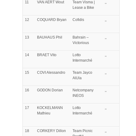
11
VAN AERT
Wout
Team Visma |
,,
Lease a Bike
12
COQUARD
Bryan
Cofidis
,,
13
BAUHAUS
Phil
Bahrain –
,,
Victorious
14
BRAET
Vito
Lotto
,,
Intermarché
15
COVI
Alessandro
Team Jayco
,,
AlUla
16
GODON
Dorian
Netcompany
,,
INEOS
17
KOCKELMANN
Lotto
,,
Mathieu
Intermarché
18
CORKERY
Dillon
Team Picnic
,,