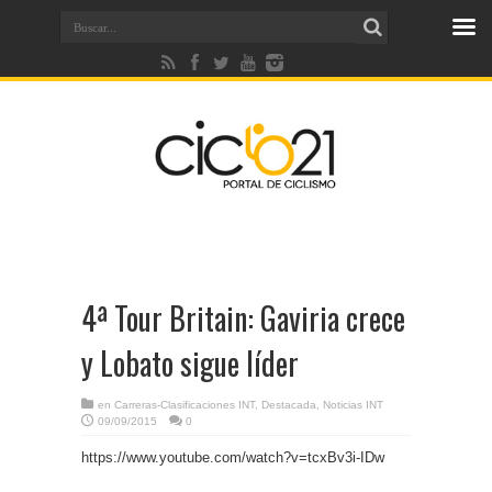
4ª Tour Britain: Gaviria crece
y Lobato sigue líder
en
Carreras-Clasificaciones INT
,
Destacada
,
Noticias INT
09/09/2015
0
https://www.youtube.com/watch?v=tcxBv3i-IDw