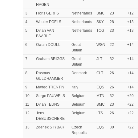
HAGEN
3
Floris GERFS
Netherlands
BMC
23
+12
4
Wouter POELS
Netherlands
SKY
28
+13
5
Dylan VAN
Netherlands
TCG
23
+13
BAARLE
6
Owain DOULL
Great
WGN
22
+14
Britain
7
Graham BRIGGS
Great
JLT
32
+14
Britain
8
Rasmus
Denmark
CLT
26
+14
GULDHAMMER
9
Matteo TRENTIN
Italy
EQS
26
+14
10
Serge PAUWELS
Belgium
MTN
32
+20
11
Dylan TEUNS
Belgium
BMC
23
+22
12
Jens
Belgium
LTS
26
+22
DEBUSSCHERE
13
Zdenek STYBAR
Czech
EQS
30
+22
Republic