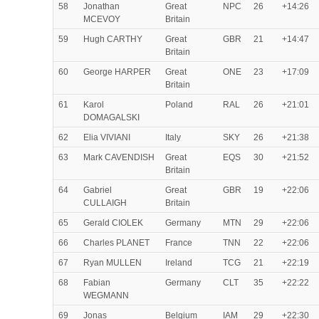
58
Jonathan
Great
NPC
26
+14:26
MCEVOY
Britain
59
Hugh CARTHY
Great
GBR
21
+14:47
Britain
60
George HARPER
Great
ONE
23
+17:09
Britain
61
Karol
Poland
RAL
26
+21:01
DOMAGALSKI
62
Elia VIVIANI
Italy
SKY
26
+21:38
63
Mark CAVENDISH
Great
EQS
30
+21:52
Britain
64
Gabriel
Great
GBR
19
+22:06
CULLAIGH
Britain
65
Gerald CIOLEK
Germany
MTN
29
+22:06
66
Charles PLANET
France
TNN
22
+22:06
67
Ryan MULLEN
Ireland
TCG
21
+22:19
68
Fabian
Germany
CLT
35
+22:22
WEGMANN
69
Jonas
Belgium
IAM
29
+22:30