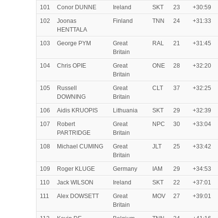
101
Conor DUNNE
Ireland
SKT
23
+30:59
102
Joonas
Finland
TNN
24
+31:33
HENTTALA
103
George PYM
Great
RAL
21
+31:45
Britain
104
Chris OPIE
Great
ONE
28
+32:20
Britain
105
Russell
Great
CLT
37
+32:25
DOWNING
Britain
106
Aidis KRUOPIS
Lithuania
SKT
29
+32:39
107
Robert
Great
NPC
30
+33:04
PARTRIDGE
Britain
108
Michael CUMING
Great
JLT
25
+33:42
Britain
109
Roger KLUGE
Germany
IAM
29
+34:53
110
Jack WILSON
Ireland
SKT
22
+37:01
111
Alex DOWSETT
Great
MOV
27
+39:01
Britain