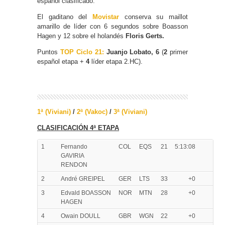
español clasificado.
El gaditano del
Movistar
conserva su maillot
amarillo de líder con 6 segundos sobre Boasson
Hagen y 12 sobre el holandés
Floris Gerts.
Puntos
TOP Ciclo 21:
Juanjo Lobato, 6
(
2
primer
español etapa +
4
líder etapa 2.HC).
1ª (Viviani)
/
2ª (Vakoc)
/
3ª (Viviani)
CLASIFICACIÓN 4ª ETAPA
1
Fernando
COL
EQS
21
5:13:08
GAVIRIA
RENDON
2
André GREIPEL
GER
LTS
33
+0
3
Edvald BOASSON
NOR
MTN
28
+0
HAGEN
4
Owain DOULL
GBR
WGN
22
+0