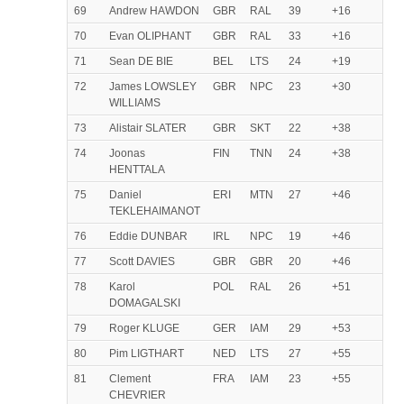
69
Andrew HAWDON
GBR
RAL
39
+16
70
Evan OLIPHANT
GBR
RAL
33
+16
71
Sean DE BIE
BEL
LTS
24
+19
72
James LOWSLEY
GBR
NPC
23
+30
WILLIAMS
73
Alistair SLATER
GBR
SKT
22
+38
74
Joonas
FIN
TNN
24
+38
HENTTALA
75
Daniel
ERI
MTN
27
+46
TEKLEHAIMANOT
76
Eddie DUNBAR
IRL
NPC
19
+46
77
Scott DAVIES
GBR
GBR
20
+46
78
Karol
POL
RAL
26
+51
DOMAGALSKI
79
Roger KLUGE
GER
IAM
29
+53
80
Pim LIGTHART
NED
LTS
27
+55
81
Clement
FRA
IAM
23
+55
CHEVRIER