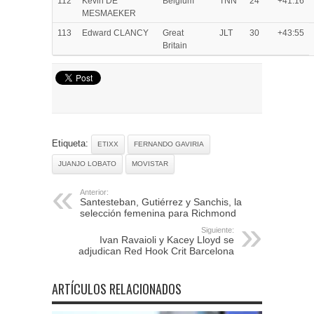
112
Kevin DE
Belgium
TNN
24
+41:16
MESMAEKER
113
Edward CLANCY
Great
JLT
30
+43:55
Britain
Etiqueta:
ETIXX
FERNANDO GAVIRIA
JUANJO LOBATO
MOVISTAR
Anterior:
Santesteban, Gutiérrez y Sanchis, la
selección femenina para Richmond
Siguiente:
Ivan Ravaioli y Kacey Lloyd se
adjudican Red Hook Crit Barcelona
ARTÍCULOS RELACIONADOS