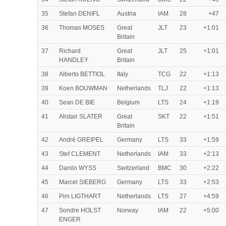
35
Stefan DENIFL
Austria
IAM
28
+47
36
Thomas MOSES
Great
JLT
23
+1:01
Britain
37
Richard
Great
JLT
25
+1:01
HANDLEY
Britain
38
Alberto BETTIOL
Italy
TCG
22
+1:13
39
Koen BOUWMAN
Netherlands
TLJ
22
+1:13
40
Sean DE BIE
Belgium
LTS
24
+1:19
41
Alistair SLATER
Great
SKT
22
+1:51
Britain
42
André GREIPEL
Germany
LTS
33
+1:59
43
Stef CLEMENT
Netherlands
IAM
33
+2:13
44
Danilo WYSS
Switzerland
BMC
30
+2:22
45
Marcel SIEBERG
Germany
LTS
33
+2:53
46
Pim LIGTHART
Netherlands
LTS
27
+4:59
47
Sondre HOLST
Norway
IAM
22
+5:00
ENGER