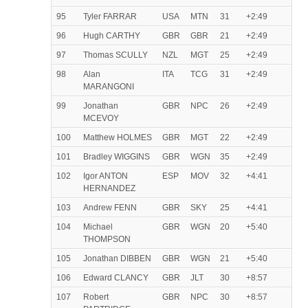
95
Tyler FARRAR
USA
MTN
31
+2:49
96
Hugh CARTHY
GBR
GBR
21
+2:49
97
Thomas SCULLY
NZL
MGT
25
+2:49
98
Alan
ITA
TCG
31
+2:49
MARANGONI
99
Jonathan
GBR
NPC
26
+2:49
MCEVOY
100
Matthew HOLMES
GBR
MGT
22
+2:49
101
Bradley WIGGINS
GBR
WGN
35
+2:49
102
Igor ANTON
ESP
MOV
32
+4:41
HERNANDEZ
103
Andrew FENN
GBR
SKY
25
+4:41
104
Michael
GBR
WGN
20
+5:40
THOMPSON
105
Jonathan DIBBEN
GBR
WGN
21
+5:40
106
Edward CLANCY
GBR
JLT
30
+8:57
107
Robert
GBR
NPC
30
+8:57