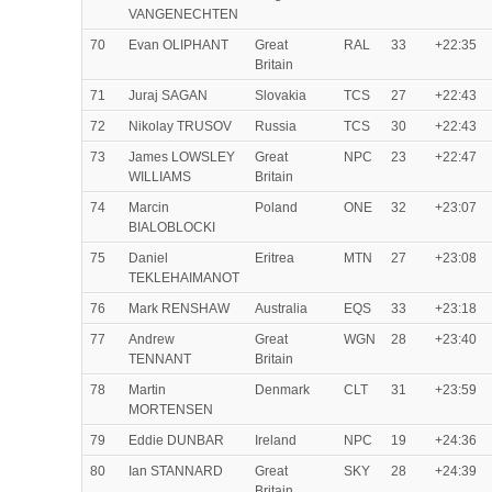
VANGENECHTEN
70
Evan OLIPHANT
Great
RAL
33
+22:35
Britain
71
Juraj SAGAN
Slovakia
TCS
27
+22:43
72
Nikolay TRUSOV
Russia
TCS
30
+22:43
73
James LOWSLEY
Great
NPC
23
+22:47
WILLIAMS
Britain
74
Marcin
Poland
ONE
32
+23:07
BIALOBLOCKI
75
Daniel
Eritrea
MTN
27
+23:08
TEKLEHAIMANOT
76
Mark RENSHAW
Australia
EQS
33
+23:18
77
Andrew
Great
WGN
28
+23:40
TENNANT
Britain
78
Martin
Denmark
CLT
31
+23:59
MORTENSEN
79
Eddie DUNBAR
Ireland
NPC
19
+24:36
80
Ian STANNARD
Great
SKY
28
+24:39
Britain