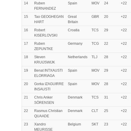
14
Ruben
Spain
MOV
24
+22
FERNANDEZ
15
Tao GEOGHEGAN
Great
GBR
20
+22
HART
Britain
16
Robert
Croatia
TCS
29
+22
KISERLOVSKI
17
Ruben
Germany
TCG
22
+22
ZEPUNTKE
18
Steven
Netherlands
TLJ
28
+22
KRUIJSWIJK
19
Benat INTXAUSTI
Spain
MOV
29
+22
ELORRIAGA
20
Gorka IZAGUIRRE
Spain
MOV
28
+22
INSAUSTI
21
Chris Anker
Denmark
TCS
31
+22
SÖRENSEN
22
Rasmus Christian
Denmark
CLT
25
+22
QUAADE
23
Xandro
Belgium
SKT
23
+22
MEURISSE