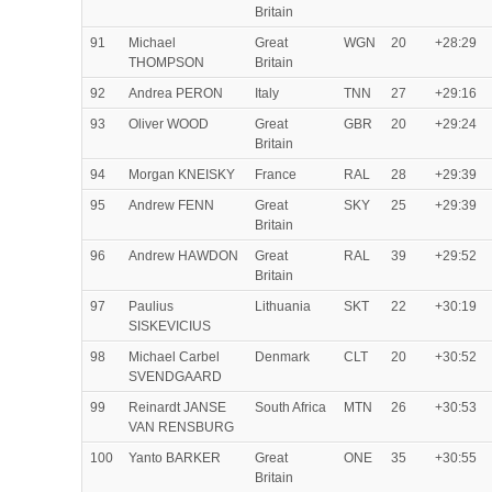
Britain
91
Michael
Great
WGN
20
+28:29
THOMPSON
Britain
92
Andrea PERON
Italy
TNN
27
+29:16
93
Oliver WOOD
Great
GBR
20
+29:24
Britain
94
Morgan KNEISKY
France
RAL
28
+29:39
95
Andrew FENN
Great
SKY
25
+29:39
Britain
96
Andrew HAWDON
Great
RAL
39
+29:52
Britain
97
Paulius
Lithuania
SKT
22
+30:19
SISKEVICIUS
98
Michael Carbel
Denmark
CLT
20
+30:52
SVENDGAARD
99
Reinardt JANSE
South Africa
MTN
26
+30:53
VAN RENSBURG
100
Yanto BARKER
Great
ONE
35
+30:55
Britain