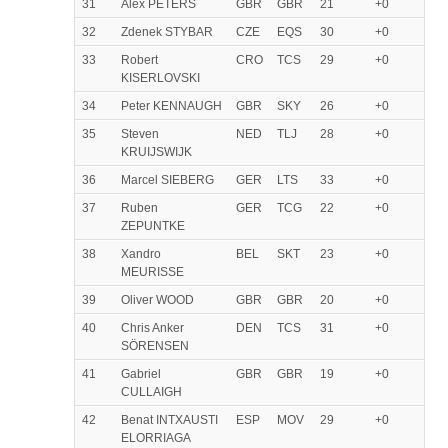
31
Alex PETERS
GBR
GBR
21
+0
32
Zdenek STYBAR
CZE
EQS
30
+0
33
Robert
CRO
TCS
29
+0
KISERLOVSKI
34
Peter KENNAUGH
GBR
SKY
26
+0
35
Steven
NED
TLJ
28
+0
KRUIJSWIJK
36
Marcel SIEBERG
GER
LTS
33
+0
37
Ruben
GER
TCG
22
+0
ZEPUNTKE
38
Xandro
BEL
SKT
23
+0
MEURISSE
39
Oliver WOOD
GBR
GBR
20
+0
40
Chris Anker
DEN
TCS
31
+0
SÖRENSEN
41
Gabriel
GBR
GBR
19
+0
CULLAIGH
42
Benat INTXAUSTI
ESP
MOV
29
+0
ELORRIAGA