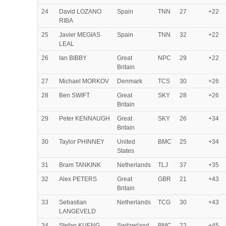
24
David LOZANO
Spain
TNN
27
+22
RIBA
25
Javier MEGIAS
Spain
TNN
32
+22
LEAL
26
Ian BIBBY
Great
NPC
29
+22
Britain
27
Michael MORKOV
Denmark
TCS
30
+26
28
Ben SWIFT
Great
SKY
28
+26
Britain
29
Peter KENNAUGH
Great
SKY
26
+34
Britain
30
Taylor PHINNEY
United
BMC
25
+34
States
31
Bram TANKINK
Netherlands
TLJ
37
+35
32
Alex PETERS
Great
GBR
21
+43
Britain
33
Sebastian
Netherlands
TCG
30
+43
LANGEVELD
34
Stefan KUENG
Switzerland
BMC
22
+45