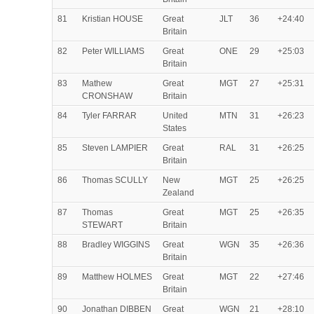
81
Kristian HOUSE
Great
JLT
36
+24:40
Britain
82
Peter WILLIAMS
Great
ONE
29
+25:03
Britain
83
Mathew
Great
MGT
27
+25:31
CRONSHAW
Britain
84
Tyler FARRAR
United
MTN
31
+26:23
States
85
Steven LAMPIER
Great
RAL
31
+26:25
Britain
86
Thomas SCULLY
New
MGT
25
+26:25
Zealand
87
Thomas
Great
MGT
25
+26:35
STEWART
Britain
88
Bradley WIGGINS
Great
WGN
35
+26:36
Britain
89
Matthew HOLMES
Great
MGT
22
+27:46
Britain
90
Jonathan DIBBEN
Great
WGN
21
+28:10