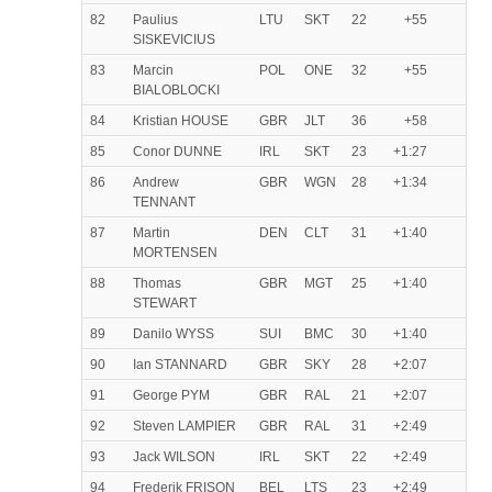
82
Paulius
LTU
SKT
22
+55
SISKEVICIUS
83
Marcin
POL
ONE
32
+55
BIALOBLOCKI
84
Kristian HOUSE
GBR
JLT
36
+58
85
Conor DUNNE
IRL
SKT
23
+1:27
86
Andrew
GBR
WGN
28
+1:34
TENNANT
87
Martin
DEN
CLT
31
+1:40
MORTENSEN
88
Thomas
GBR
MGT
25
+1:40
STEWART
89
Danilo WYSS
SUI
BMC
30
+1:40
90
Ian STANNARD
GBR
SKY
28
+2:07
91
George PYM
GBR
RAL
21
+2:07
92
Steven LAMPIER
GBR
RAL
31
+2:49
93
Jack WILSON
IRL
SKT
22
+2:49
94
Frederik FRISON
BEL
LTS
23
+2:49