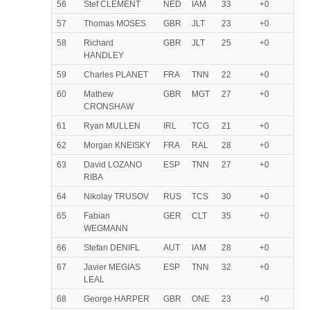
56
Stef CLEMENT
NED
IAM
33
+0
57
Thomas MOSES
GBR
JLT
23
+0
58
Richard
GBR
JLT
25
+0
HANDLEY
59
Charles PLANET
FRA
TNN
22
+0
60
Mathew
GBR
MGT
27
+0
CRONSHAW
61
Ryan MULLEN
IRL
TCG
21
+0
62
Morgan KNEISKY
FRA
RAL
28
+0
63
David LOZANO
ESP
TNN
27
+0
RIBA
64
Nikolay TRUSOV
RUS
TCS
30
+0
65
Fabian
GER
CLT
35
+0
WEGMANN
66
Stefan DENIFL
AUT
IAM
28
+0
67
Javier MEGIAS
ESP
TNN
32
+0
LEAL
68
George HARPER
GBR
ONE
23
+0