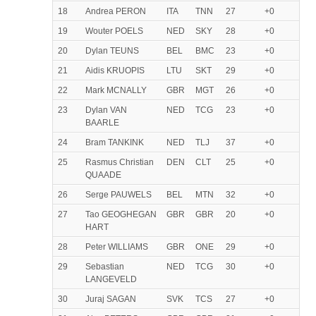
18
Andrea PERON
ITA
TNN
27
+0
19
Wouter POELS
NED
SKY
28
+0
20
Dylan TEUNS
BEL
BMC
23
+0
21
Aidis KRUOPIS
LTU
SKT
29
+0
22
Mark MCNALLY
GBR
MGT
26
+0
23
Dylan VAN
NED
TCG
23
+0
BAARLE
24
Bram TANKINK
NED
TLJ
37
+0
25
Rasmus Christian
DEN
CLT
25
+0
QUAADE
26
Serge PAUWELS
BEL
MTN
32
+0
27
Tao GEOGHEGAN
GBR
GBR
20
+0
HART
28
Peter WILLIAMS
GBR
ONE
29
+0
29
Sebastian
NED
TCG
30
+0
LANGEVELD
30
Juraj SAGAN
SVK
TCS
27
+0