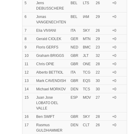
5
Jens
BEL
LTS
26
+0
DEBUSSCHERE
6
Jonas
BEL
IAM
29
+0
VANGENECHTEN
7
Elia VIVIANI
ITA
SKY
26
+0
8
Gerald CIOLEK
GER
MTN
29
+0
9
Floris GERFS
NED
BMC
23
+0
10
Graham BRIGGS
GBR
JLT
32
+0
11
Chris OPIE
GBR
ONE
28
+0
12
Alberto BETTIOL
ITA
TCG
22
+0
13
Mark CAVENDISH
GBR
EQS
30
+0
14
Michael MORKOV
DEN
TCS
30
+0
15
Juan Jose
ESP
MOV
27
+0
LOBATO DEL
VALLE
16
Ben SWIFT
GBR
SKY
28
+0
17
Rasmus
DEN
CLT
26
+0
GULDHAMMER