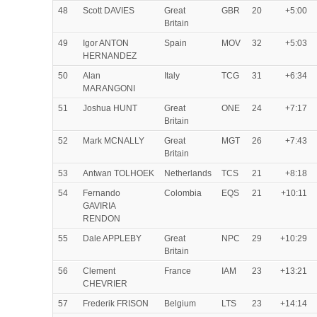
48
Scott DAVIES
Great
GBR
20
+5:00
Britain
49
Igor ANTON
Spain
MOV
32
+5:03
HERNANDEZ
50
Alan
Italy
TCG
31
+6:34
MARANGONI
51
Joshua HUNT
Great
ONE
24
+7:17
Britain
52
Mark MCNALLY
Great
MGT
26
+7:43
Britain
53
Antwan TOLHOEK
Netherlands
TCS
21
+8:18
54
Fernando
Colombia
EQS
21
+10:11
GAVIRIA
RENDON
55
Dale APPLEBY
Great
NPC
29
+10:29
Britain
56
Clement
France
IAM
23
+13:21
CHEVRIER
57
Frederik FRISON
Belgium
LTS
23
+14:14