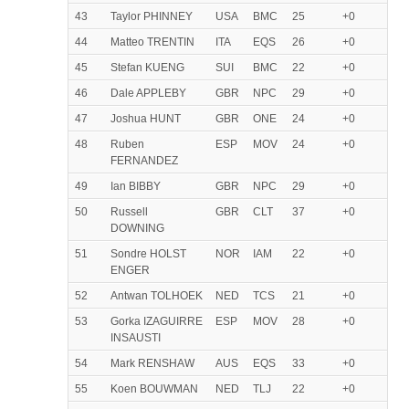
43
Taylor PHINNEY
USA
BMC
25
+0
44
Matteo TRENTIN
ITA
EQS
26
+0
45
Stefan KUENG
SUI
BMC
22
+0
46
Dale APPLEBY
GBR
NPC
29
+0
47
Joshua HUNT
GBR
ONE
24
+0
48
Ruben
ESP
MOV
24
+0
FERNANDEZ
49
Ian BIBBY
GBR
NPC
29
+0
50
Russell
GBR
CLT
37
+0
DOWNING
51
Sondre HOLST
NOR
IAM
22
+0
ENGER
52
Antwan TOLHOEK
NED
TCS
21
+0
53
Gorka IZAGUIRRE
ESP
MOV
28
+0
INSAUSTI
54
Mark RENSHAW
AUS
EQS
33
+0
55
Koen BOUWMAN
NED
TLJ
22
+0