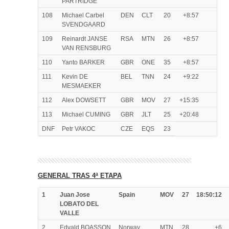
PARTRIDGE
108
Michael Carbel
DEN
CLT
20
+8:57
SVENDGAARD
109
Reinardt JANSE
RSA
MTN
26
+8:57
VAN RENSBURG
110
Yanto BARKER
GBR
ONE
35
+8:57
111
Kevin DE
BEL
TNN
24
+9:22
MESMAEKER
112
Alex DOWSETT
GBR
MOV
27
+15:35
113
Michael CUMING
GBR
JLT
25
+20:48
DNF
Petr VAKOC
CZE
EQS
23
GENERAL TRAS 4ª ETAPA
1
Juan Jose
Spain
MOV
27
18:50:12
LOBATO DEL
VALLE
2
Edvald BOASSON
Norway
MTN
28
+6