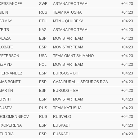
KESSIAKOFF
SWE
ASTANA PRO TEAM
+04:23
SILIN
RUS
TEAM KATUSHA
+04:23
GRMAY
ETH
MTN – QHUBEKA
+04:23
ZEITS
KAZ
ASTANA PRO TEAM
+04:23
PLAZA
ESP
MOVISTAR TEAM
+04:23
LOBATO
ESP
MOVISTAR TEAM
+04:23
PETERSON
USA
TEAM GIANT-SHIMANO
+04:23
SZMYD
POL
MOVISTAR TEAM
+04:23
HERNANDEZ
ESP
BURGOS – BH
+04:23
MAS BONET
ESP
CAJA RURAL – SEGUROS RGA
+04:23
MARTÍN
ESP
BURGOS – BH
+04:23
ERVITI
ESP
MOVISTAR TEAM
+04:23
GUSEV
RUS
TEAM KATUSHA
+04:23
SOLOMENNIKOV
RUS
RUSVELO
+04:23
TXOPERENA
ESP
EUSKADI
+04:23
ITURRIA
ESP
EUSKADI
+04:23