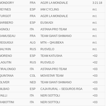
MONDORY
FRA
AG2R LA MONDIALE
3:21:18
REYNES
ESP
IAM CYCLING
m.t.
TURGOT
FRA
AG2R LA MONDIALE
m.t.
BARBERO
ESP
EUSKADI
m.t.
AGNOLI
ITA
ASTANA PRO TEAM
m.t.
DAMUSEAU
FRA
TEAM GIANT-SHIMANO
m.t.
REGUIGUI
ALG
MTN – QHUBEKA
m.t.
BALYKIN
RUS
RUSVELO
m.t.
MORENO
ESP
TEAM KATUSHA
+02
LAGUTIN
RUS
RUSVELO
+02
TIRALONGO
ITA
ASTANA PRO TEAM
+03
QUINTANA
COL
MOVISTAR TEAM
+03
OLIVER
NED
TEAM GIANT-SHIMANO
+03
BILBAO
ESP
CAJA RURAL – SEGUROS RGA
+03
FAILLI
ITA
NERI SOTTOLI
+03
RABOTTINI
ITA
NERI SOTTOLI
+03