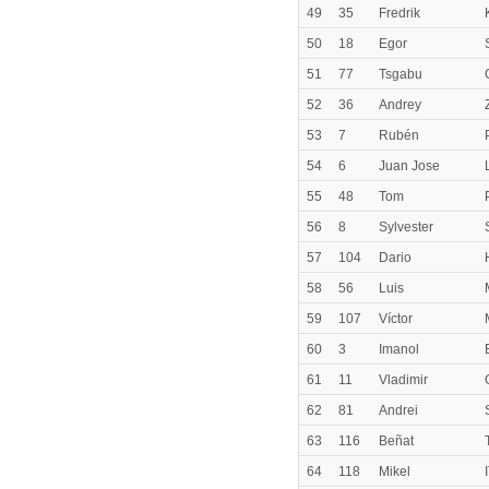
49
35
Fredrik
50
18
Egor
51
77
Tsgabu
52
36
Andrey
53
7
Rubén
54
6
Juan Jose
55
48
Tom
56
8
Sylvester
57
104
Dario
58
56
Luis
59
107
Víctor
60
3
Imanol
61
11
Vladimir
62
81
Andrei
63
116
Beñat
64
118
Mikel