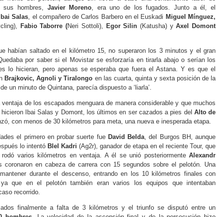
e sus hombres,
Javier Moreno
, era uno de los fugados. Junto a él, el
Ibai Salas
, el compañero de Carlos Barbero en el Euskadi
Miguel Mínguez,
cling),
Fabio Taborre (
Neri Sottoli),
Egor Silin
(Katusha) y
Axel Domont
e habían saltado en el kilómetro 15, no superaron los 3 minutos y el gran
Quedaba por saber si el Movistar se esforzaría en tirarla abajo o serían los
es lo hicieran, pero apenas se esperaba que fuera el Astana. Y es que el
on
Brajkovic, Agnoli y Tiralongo
en las cuarta, quinta y sexta posición de la
de un minuto de Quintana, parecía dispuesto a ‘liarla’.
la ventaja de los escapados menguara de manera considerable y que muchos
 lo hicieron Ibai Salas y Domont, los últimos en ser cazados a pies del
Alto de
zó, con menos de 30 kilómetros para meta, una nueva e inesperada etapa.
ades el primero en probar suerte fue
David Belda
, del Burgos BH, aunque
espués lo intentó
Blel Kadri
(Ag2r), ganador de etapa en el reciente Tour, que
 rodó varios kilómetros en ventaja. A él se unió posteriormente
Alexandr
 coronaron en cabeza de carrera con 15 segundos sobre el pelotón. Una
 mantener durante el descenso, entrando en los 10 kilómetros finales con
ya que en el pelotón también eran varios los equipos que intentaban
aso recorrido.
ados finalmente a falta de 3 kilómetros y el triunfo se disputó entre un
30 hombres
. La velocidad de la ascensión final y de la persecución hizo