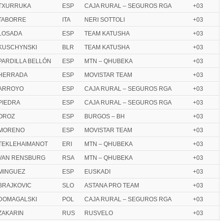
TXURRUKA
ESP
CAJA RURAL – SEGUROS RGA
+03
TABORRE
ITA
NERI SOTTOLI
+03
LOSADA
ESP
TEAM KATUSHA
+03
KUSCHYNSKI
BLR
TEAM KATUSHA
+03
PARDILLA BELLÓN
ESP
MTN – QHUBEKA
+03
HERRADA
ESP
MOVISTAR TEAM
+03
ARROYO
ESP
CAJA RURAL – SEGUROS RGA
+03
PIEDRA
ESP
CAJA RURAL – SEGUROS RGA
+03
OROZ
ESP
BURGOS – BH
+03
MORENO
ESP
MOVISTAR TEAM
+03
TEKLEHAIMANOT
ERI
MTN – QHUBEKA
+03
VAN RENSBURG
RSA
MTN – QHUBEKA
+03
MINGUEZ
ESP
EUSKADI
+03
BRAJKOVIC
SLO
ASTANA PRO TEAM
+03
DOMAGALSKI
POL
CAJA RURAL – SEGUROS RGA
+03
ZAKARIN
RUS
RUSVELO
+03