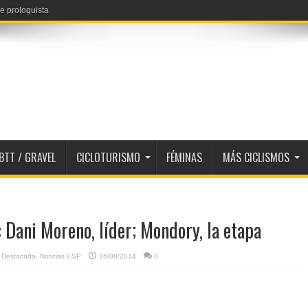
e prologuista
 Reusser y Niewiadoma
BTT / GRAVEL
CICLOTURISMO
FÉMINAS
MÁS CICLISMOS
 Dani Moreno, líder; Mondory, la etapa
,
Destacada
,
Noticias ESP
16/08/2014
0