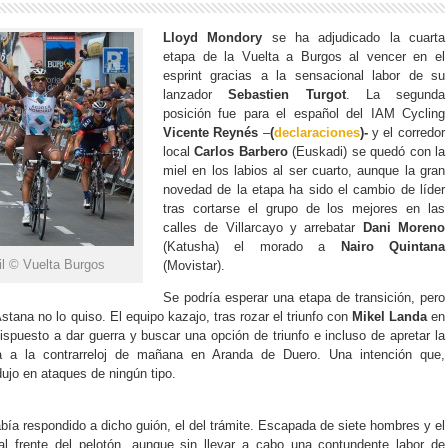
Lloyd Mondory
se ha adjudicado la cuarta
etapa de la Vuelta a Burgos al vencer en el
esprint gracias a la sensacional labor de su
lanzador
Sebastien Turgot
. La segunda
posición fue para el español del IAM Cycling
Vicente Reynés
–
(
declaraciones
)-
y el corredor
local
Carlos Barbero
(Euskadi) se quedó con la
miel en los labios al ser cuarto, aunque la gran
novedad de la etapa ha sido el cambio de líder
tras cortarse el grupo de los mejores en las
calles de Villarcayo y arrebatar
Dani Moreno
(Katusha) el morado a
Nairo Quintana
l © Vuelta Burgos
(Movistar).
Se podría esperar una etapa de transición, pero
Astana no lo quiso. El equipo kazajo, tras rozar el triunfo con
Mikel Landa
en
ispuesto a dar guerra y buscar una opción de triunfo e incluso de apretar la
ra a la contrarreloj de mañana en Aranda de Duero. Una intención que,
ujo en ataques de ningún tipo.
abía respondido a dicho guión, el del trámite. Escapada de siete hombres y el
al frente del pelotón, aunque sin llevar a cabo una contundente labor de