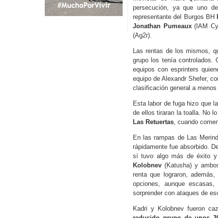
persecución, ya que uno d
representante del Burgos BH
Jonathan Pumeaux
(IAM Cy
(Ag2r).
Las rentas de los mismos, qu
grupo los tenía controlados. 
equipos con esprinters quien
equipo de Alexandr Shefer, c
clasificación general a menos 
Esta labor de fuga hizo que 
de ellos tiraran la toalla. No
Las Retuertas
, cuando comen
En las rampas de Las Merind
rápidamente fue absorbido. D
sí tuvo algo más de éxito y
Kolobnev
(Katusha) y ambos
renta que lograron, además,
opciones, aunque escasas, 
sorprender con ataques de esc
Kadri y Kolobnev fueron caz
reducido grupo de unos 