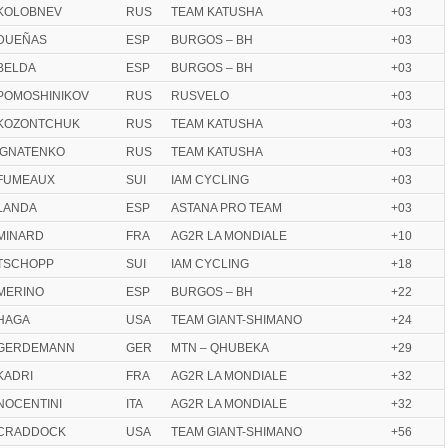
KOLOBNEV
RUS
TEAM KATUSHA
+03
DUEÑAS
ESP
BURGOS – BH
+03
BELDA
ESP
BURGOS – BH
+03
POMOSHINIKOV
RUS
RUSVELO
+03
KOZONTCHUK
RUS
TEAM KATUSHA
+03
IGNATENKO
RUS
TEAM KATUSHA
+03
FUMEAUX
SUI
IAM CYCLING
+03
LANDA
ESP
ASTANA PRO TEAM
+03
MINARD
FRA
AG2R LA MONDIALE
+10
TSCHOPP
SUI
IAM CYCLING
+18
MERINO
ESP
BURGOS – BH
+22
HAGA
USA
TEAM GIANT-SHIMANO
+24
GERDEMANN
GER
MTN – QHUBEKA
+29
KADRI
FRA
AG2R LA MONDIALE
+32
NOCENTINI
ITA
AG2R LA MONDIALE
+32
CRADDOCK
USA
TEAM GIANT-SHIMANO
+56