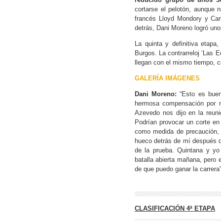
cortarse el pelotón, aunque n
francés Lloyd Mondory y Carl
detrás, Dani Moreno logró unos
La quinta y definitiva etapa
Burgos. La contrarreloj ‘Las 
llegan con el mismo tiempo, 
GALERÍA IMÁGENES
Dani Moreno:
“Esto es bueno
hermosa compensación por m
Azevedo nos dijo en la reun
Podrían provocar un corte en 
como medida de precaución, 
hueco detrás de mí después de
de la prueba. Quintana y yo
batalla abierta mañana, pero
de que puedo ganar la carrera”
CLASIFICACIÓN 4ª ETAPA