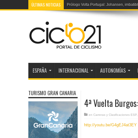
ÚLTIMAS NOTICIAS
Prólogo Volta Portugal: Johansen, imbatibl
5ª Tour Francia féminas: Vollering bate a
ESPAÑA
INTERNACIONAL
AUTONOMÍAS
TURISMO GRAN CANARIA
4ª Vuelta Burgos:
en
Carreras y Clasificaciones ESP
http://youtu.be/G4gEJ4at3EY