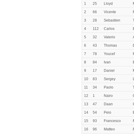
1
25
Lloyd
2
66
Vicente
3
28
Sebastien
4
112
Carlos
5
32
Valerio
6
43
Thomas
7
78
Youcef
8
84
Ivan
9
17
Daniel
10
83
Sergey
11
34
Paolo
12
1
Nairo
13
47
Daan
14
54
Peio
15
93
Francesco
16
96
Matteo