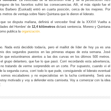
inguno de los favoritos sufrió las consecuencias. Allí, el más rápido fue el
os Barbero (Euskadi) entró en cuarta posición, cerca de los mejores. Por
 metros de ventaja sobre Nairo Quintana que le dieron el liderato.
, que se disputa mañana, definirá el vencedor final de la XXXVI Vuelta a
Edades del Hombre’ de
12,4 kilómetros
dictará sentencia. Moreno y Quintana
como publica la
organización.
. Nada está decidido todavía, pero el maillot de líder de hoy ya es una
is dos segundos puestos en las primeras etapas de esta semana. José
ión que estuviéramos atentos a las dos curvas en los últimos 500 metros.
el grupo delantero, que fue lo que pasó. Corrí recordando esta advertencia,
no tratando de verme sorprendido en un corte. Por supuesto, cuando vi el
 la segunda curva, corrí todo lo que pude, consiguiendo el liderato eventual
 somos escaladores y no especialistas en la lucha contrarreloj. Será una
 estoy motivado y voy a defender esta camiseta. Voy a comenzar con la idea
.