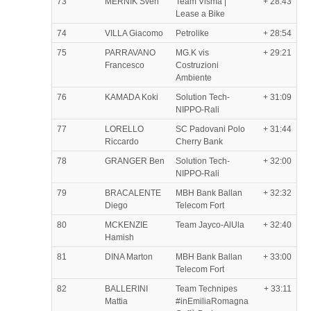
73
MERNIK Sven
Team Visma |
+ 28:43
Lease a Bike
74
VILLA Giacomo
Petrolike
+ 28:54
75
PARRAVANO
MG.K vis
+ 29:21
Francesco
Costruzioni
Ambiente
76
KAMADA Koki
Solution Tech-
+ 31:09
NIPPO-Rali
77
LORELLO
SC Padovani Polo
+ 31:44
Riccardo
Cherry Bank
78
GRANGER Ben
Solution Tech-
+ 32:00
NIPPO-Rali
79
BRACALENTE
MBH Bank Ballan
+ 32:32
Diego
Telecom Fort
80
MCKENZIE
Team Jayco-AlUla
+ 32:40
Hamish
81
DINA Marton
MBH Bank Ballan
+ 33:00
Telecom Fort
82
BALLERINI
Team Technipes
+ 33:11
Mattia
#inEmiliaRomagna