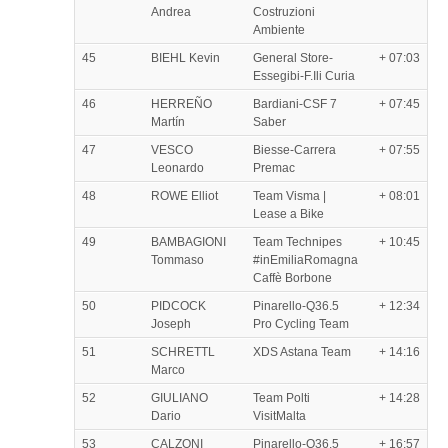
Andrea
Costruzioni
Ambiente
45
BIEHL Kevin
General Store-
+ 07:03
Essegibi-F.Ili Curia
46
HERREÑO
Bardiani-CSF 7
+ 07:45
Martín
Saber
47
VESCO
Biesse-Carrera
+ 07:55
Leonardo
Premac
48
ROWE Elliot
Team Visma |
+ 08:01
Lease a Bike
49
BAMBAGIONI
Team Technipes
+ 10:45
Tommaso
#inEmiliaRomagna
Caffè Borbone
50
PIDCOCK
Pinarello-Q36.5
+ 12:34
Joseph
Pro Cycling Team
51
SCHRETTL
XDS Astana Team
+ 14:16
Marco
52
GIULIANO
Team Polti
+ 14:28
Dario
VisitMalta
53
CALZONI
Pinarello-Q36.5
+ 16:57