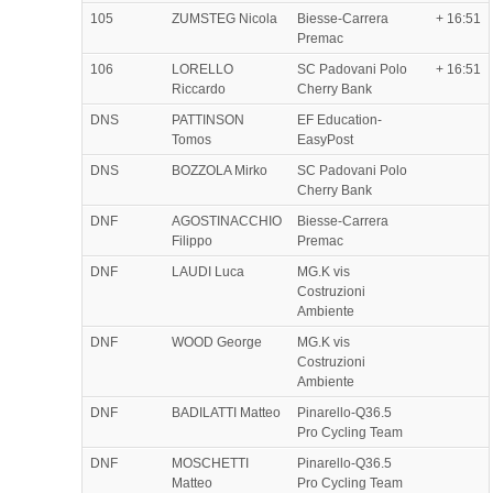
105
ZUMSTEG Nicola
Biesse-Carrera
+ 16:51
Premac
106
LORELLO
SC Padovani Polo
+ 16:51
Riccardo
Cherry Bank
DNS
PATTINSON
EF Education-
Tomos
EasyPost
DNS
BOZZOLA Mirko
SC Padovani Polo
Cherry Bank
DNF
AGOSTINACCHIO
Biesse-Carrera
Filippo
Premac
DNF
LAUDI Luca
MG.K vis
Costruzioni
Ambiente
DNF
WOOD George
MG.K vis
Costruzioni
Ambiente
DNF
BADILATTI Matteo
Pinarello-Q36.5
Pro Cycling Team
DNF
MOSCHETTI
Pinarello-Q36.5
Matteo
Pro Cycling Team