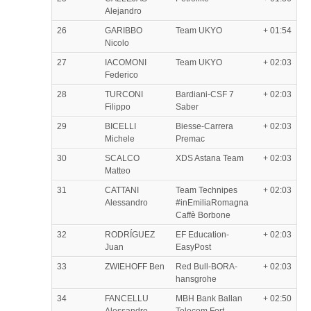
Alejandro
26
GARIBBO
Team UKYO
+ 01:54
Nicolo
27
IACOMONI
Team UKYO
+ 02:03
Federico
28
TURCONI
Bardiani-CSF 7
+ 02:03
Filippo
Saber
29
BICELLI
Biesse-Carrera
+ 02:03
Michele
Premac
30
SCALCO
XDS Astana Team
+ 02:03
Matteo
31
CATTANI
Team Technipes
+ 02:03
Alessandro
#inEmiliaRomagna
Caffè Borbone
32
RODRÍGUEZ
EF Education-
+ 02:03
Juan
EasyPost
33
ZWIEHOFF Ben
Red Bull-BORA-
+ 02:03
hansgrohe
34
FANCELLU
MBH Bank Ballan
+ 02:50
Alessandro
Telecom Fort