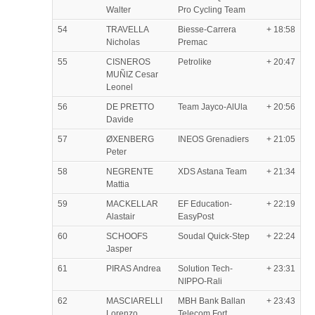
Walter
Pro Cycling Team
54
TRAVELLA
Biesse-Carrera
+ 18:58
Nicholas
Premac
55
CISNEROS
Petrolike
+ 20:47
MUÑIZ Cesar
Leonel
56
DE PRETTO
Team Jayco-AlUla
+ 20:56
Davide
57
ØXENBERG
INEOS Grenadiers
+ 21:05
Peter
58
NEGRENTE
XDS Astana Team
+ 21:34
Mattia
59
MACKELLAR
EF Education-
+ 22:19
Alastair
EasyPost
60
SCHOOFS
Soudal Quick-Step
+ 22:24
Jasper
61
PIRAS Andrea
Solution Tech-
+ 23:31
NIPPO-Rali
62
MASCIARELLI
MBH Bank Ballan
+ 23:43
Lorenzo
Telecom Fort