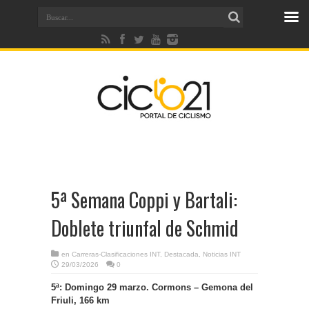
5ª Semana Coppi y Bartali:
Doblete triunfal de Schmid
en
Carreras-Clasificaciones INT
,
Destacada
,
Noticias INT
29/03/2026
0
5ª: Domingo 29 marzo. Cormons – Gemona del
Friuli, 166 km