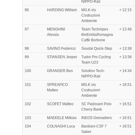
NIPPO-Rali
96
HARDING William
MG.K vis
+ 12:15
Costruzioni
Ambiente
97
MENGHINI
Team Technipes
+ 12:46
Alessio
#inEmiliaRomagna
Caffè Borbone
98
SAVINO Federico
Soudal Quick-Step
+ 13:38
99
STIANSEN Jesper
Tudor Pro Cycling
+ 13:38
Team U23
100
GRANGER Ben
Solution Tech-
+ 14:34
NIPPO-Rali
101
SPREAFICO
MG.K vis
+ 16:51
Matteo
Costruzioni
Ambiente
102
SCOFET Matteo
SC Padovani Polo
+ 16:51
Cherry Bank
103
MAEKELE Milkias
INEOS Grenadiers
+ 16:51
104
COLNAGHI Luca
Bardiani-CSF 7
+ 16:51
Saber