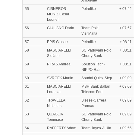
Ambiente
55
CISNEROS
Petrolike
+ 07:42
MUÑIZ Cesar
Leonel
56
GIULIANO Dario
Team Polti
+ 07:57
VisitMalta
57
EPIS Giosue
Petrolike
+ 08:11
58
MASCIARELLI
SC Padovani Polo
+ 08:11
Stefano
Cherry Bank
59
PIRAS Andrea
Solution Tech-
+ 08:11
NIPPO-Rali
60
SVRCEK Martin
Soudal Quick-Step
+ 09:09
61
MASCIARELLI
MBH Bank Ballan
+ 09:09
Lorenzo
Telecom Fort
62
TRAVELLA
Biesse-Carrera
+ 09:09
Nicholas
Premac
63
QUAGLIA
SC Padovani Polo
+ 09:09
Tommaso
Cherry Bank
64
RAFFERTY Adam
Team Jayco-AlUla
+ 09:56