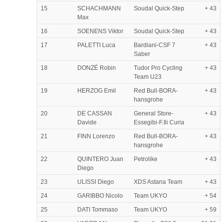
15
SCHACHMANN
Soudal Quick-Step
+ 43
Max
16
SOENENS Viktor
Soudal Quick-Step
+ 43
17
PALETTI Luca
Bardiani-CSF 7
+ 43
Saber
18
DONZÉ Robin
Tudor Pro Cycling
+ 43
Team U23
19
HERZOG Emil
Red Bull-BORA-
+ 43
hansgrohe
20
DE CASSAN
General Store-
+ 43
Davide
Essegibi-F.Ili Curia
21
FINN Lorenzo
Red Bull-BORA-
+ 43
hansgrohe
22
QUINTERO Juan
Petrolike
+ 43
Diego
23
ULISSI Diego
XDS Astana Team
+ 43
24
GARIBBO Nicolo
Team UKYO
+ 54
25
DATI Tommaso
Team UKYO
+ 59