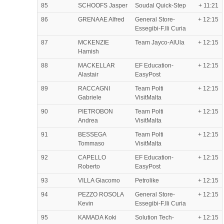
85
SCHOOFS Jasper
Soudal Quick-Step
+ 11:21
86
GRENAAE Alfred
General Store-
+ 12:15
Essegibi-F.Ili Curia
87
MCKENZIE
Team Jayco-AlUla
+ 12:15
Hamish
88
MACKELLAR
EF Education-
+ 12:15
Alastair
EasyPost
89
RACCAGNI
Team Polti
+ 12:15
Gabriele
VisitMalta
90
PIETROBON
Team Polti
+ 12:15
Andrea
VisitMalta
91
BESSEGA
Team Polti
+ 12:15
Tommaso
VisitMalta
92
CAPELLO
EF Education-
+ 12:15
Roberto
EasyPost
93
VILLA Giacomo
Petrolike
+ 12:15
94
PEZZO ROSOLA
General Store-
+ 12:15
Kevin
Essegibi-F.Ili Curia
95
KAMADA Koki
Solution Tech-
+ 12:15