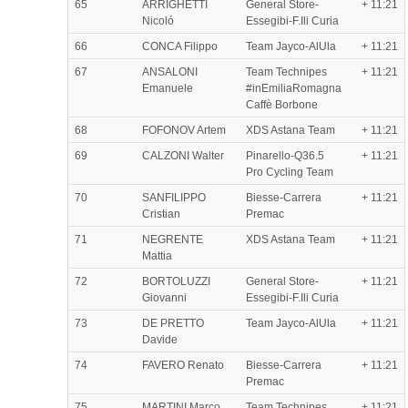
65
ARRIGHETTI
General Store-
+ 11:21
Nicoló
Essegibi-F.Ili Curia
66
CONCA Filippo
Team Jayco-AlUla
+ 11:21
67
ANSALONI
Team Technipes
+ 11:21
Emanuele
#inEmiliaRomagna
Caffè Borbone
68
FOFONOV Artem
XDS Astana Team
+ 11:21
69
CALZONI Walter
Pinarello-Q36.5
+ 11:21
Pro Cycling Team
70
SANFILIPPO
Biesse-Carrera
+ 11:21
Cristian
Premac
71
NEGRENTE
XDS Astana Team
+ 11:21
Mattia
72
BORTOLUZZI
General Store-
+ 11:21
Giovanni
Essegibi-F.Ili Curia
73
DE PRETTO
Team Jayco-AlUla
+ 11:21
Davide
74
FAVERO Renato
Biesse-Carrera
+ 11:21
Premac
75
MARTINI Marco
Team Technipes
+ 11:21