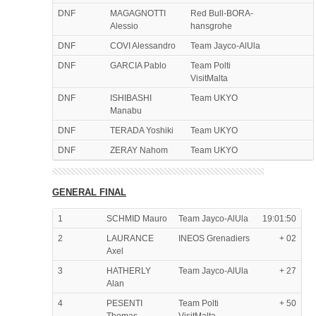
DNF
MAGAGNOTTI
Red Bull-BORA-
Alessio
hansgrohe
DNF
COVI Alessandro
Team Jayco-AlUla
DNF
GARCIA Pablo
Team Polti
VisitMalta
DNF
ISHIBASHI
Team UKYO
Manabu
DNF
TERADA Yoshiki
Team UKYO
DNF
ZERAY Nahom
Team UKYO
GENERAL FINAL
1
SCHMID Mauro
Team Jayco-AlUla
19:01:50
2
LAURANCE
INEOS Grenadiers
+ 02
Axel
3
HATHERLY
Team Jayco-AlUla
+ 27
Alan
4
PESENTI
Team Polti
+ 50
Thomas
VisitMalta