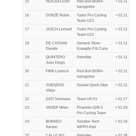
15
HERZOG Emil
Red Bull-BORA-
+ 01:11
hansgrohe
16
DONZÉ Robin
Tudor Pro Cycling
+ 01:11
Team U23
17
JASCH Lennart
Tudor Pro Cycling
+ 01:11
Team U23
18
DE CASSAN
General Store-
+ 01:11
Davide
Essegibi-F.Ili Curia
19
QUINTERO
Petrolike
+ 01:11
Juan Diego
20
FINN Lorenzo
Red Bull-BORA-
+ 01:11
hansgrohe
21
SOENENS
Soudal Quick-Step
+ 01:11
Viktor
22
DATI Tommaso
Team UKYO
+ 01:17
23
VADER Milan
Pinarello-Q36.5
+ 01:29
Pro Cycling Team
24
BONNEU
Solution Tech-
+ 01:34
Kamiel
NIPPO-Rali
25
CALLEJAS
Petrolike
+ 01:36