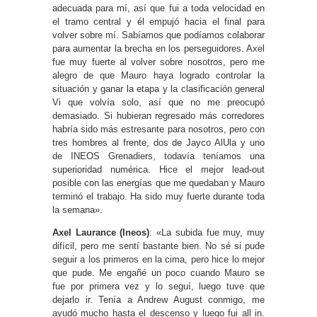
adecuada para mí, así que fui a toda velocidad en
el tramo central y él empujó hacia el final para
volver sobre mí. Sabíamos que podíamos colaborar
para aumentar la brecha en los perseguidores. Axel
fue muy fuerte al volver sobre nosotros, pero me
alegro de que Mauro haya logrado controlar la
situación y ganar la etapa y la clasificación general
Vi que volvía solo, así que no me preocupó
demasiado. Si hubieran regresado más corredores
habría sido más estresante para nosotros, pero con
tres hombres al frente, dos de Jayco AlUla y uno
de INEOS Grenadiers, todavía teníamos una
superioridad numérica. Hice el mejor lead-out
posible con las energías que me quedaban y Mauro
terminó el trabajo. Ha sido muy fuerte durante toda
la semana».
Axel Laurance (Ineos)
: «La subida fue muy, muy
difícil, pero me sentí bastante bien. No sé si pude
seguir a los primeros en la cima, pero hice lo mejor
que pude. Me engañé un poco cuando Mauro se
fue por primera vez y lo seguí, luego tuve que
dejarlo ir. Tenía a Andrew August conmigo, me
ayudó mucho hasta el descenso y luego fui all in.