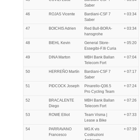
Saber
46
ROJAS Vicente
Bardiani-CSF 7
+ 03:34
Saber
47
BOICHIS Adrien
Red Bull-BORA-
+ 03:34
hansgrohe
48
BIEHL Kevin
General Store-
+ 05:20
Essegibi-F.Ili Curia
49
DINA Marton
MBH Bank Ballan
+ 07:04
Telecom Fort
50
HERREÑO Martín
Bardiani-CSF 7
+ 07:17
Saber
51
PIDCOCK Joseph
Pinarello-Q36.5
+ 07:24
Pro Cycling Team
52
BRACALENTE
MBH Bank Ballan
+ 07:26
Diego
Telecom Fort
53
ROWE Elliot
Team Visma |
+ 07:33
Lease a Bike
54
PARRAVANO
MG.K vis
+ 07:39
Francesco
Costruzioni