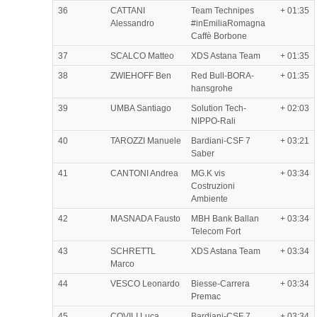
36
CATTANI
Team Technipes
+ 01:35
Alessandro
#inEmiliaRomagna
Caffè Borbone
37
SCALCO Matteo
XDS Astana Team
+ 01:35
38
ZWIEHOFF Ben
Red Bull-BORA-
+ 01:35
hansgrohe
39
UMBA Santiago
Solution Tech-
+ 02:03
NIPPO-Rali
40
TAROZZI Manuele
Bardiani-CSF 7
+ 03:21
Saber
41
CANTONI Andrea
MG.K vis
+ 03:34
Costruzioni
Ambiente
42
MASNADA Fausto
MBH Bank Ballan
+ 03:34
Telecom Fort
43
SCHRETTL
XDS Astana Team
+ 03:34
Marco
44
VESCO Leonardo
Biesse-Carrera
+ 03:34
Premac
45
COVILI Luca
Bardiani-CSF 7
+ 03:34