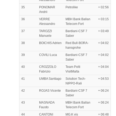
35
PONOMAR
Petrolike
+ 02:56
Andrii
36
VERRE
MBH Bank Ballan
+ 03:15
Alessandro
Telecom Fort
37
TAROZZI
Bardiani-CSF 7
+ 03:49
Manuele
Saber
38
BOICHIS Adrien
Red Bull-BORA-
+ 04:02
hansgrohe
39
COVILI Luca
Bardiani-CSF 7
+ 04:02
Saber
40
CROZZOLO
Team Polti
+ 04:04
Fabrizio
VisitMalta
41
UMBA Santiago
Solution Tech-
+ 04:53
NIPPO-Rali
42
ROJAS Vicente
Bardiani-CSF 7
+ 06:24
Saber
43
MASNADA
MBH Bank Ballan
+ 06:24
Fausto
Telecom Fort
44
CANTONI
MG.K vis
+ 06:48