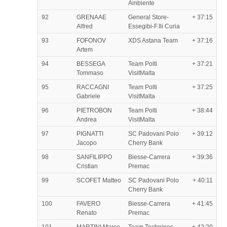
Ambiente
92
GRENAAE
General Store-
+ 37:15
Alfred
Essegibi-F.Ili Curia
93
FOFONOV
XDS Astana Team
+ 37:16
Artem
94
BESSEGA
Team Polti
+ 37:21
Tommaso
VisitMalta
95
RACCAGNI
Team Polti
+ 37:25
Gabriele
VisitMalta
96
PIETROBON
Team Polti
+ 38:44
Andrea
VisitMalta
97
PIGNATTI
SC Padovani Polo
+ 39:12
Jacopo
Cherry Bank
98
SANFILIPPO
Biesse-Carrera
+ 39:36
Cristian
Premac
99
SCOFET Matteo
SC Padovani Polo
+ 40:11
Cherry Bank
100
FAVERO
Biesse-Carrera
+ 41:45
Renato
Premac
101
MARTINI Marco
Team Technipes
+ 42:20