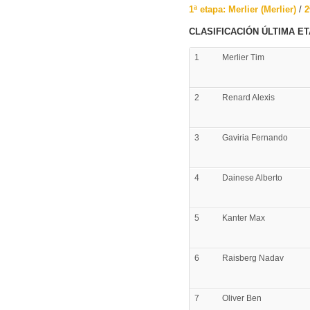
1ª etapa: Merlier (Merlier)
/
2
CLASIFICACIÓN ÚLTIMA E
1
Merlier
Tim
2
Renard
Alexis
3
Gaviria
Fernando
4
Dainese
Alberto
5
Kanter
Max
6
Raisberg
Nadav
7
Oliver
Ben