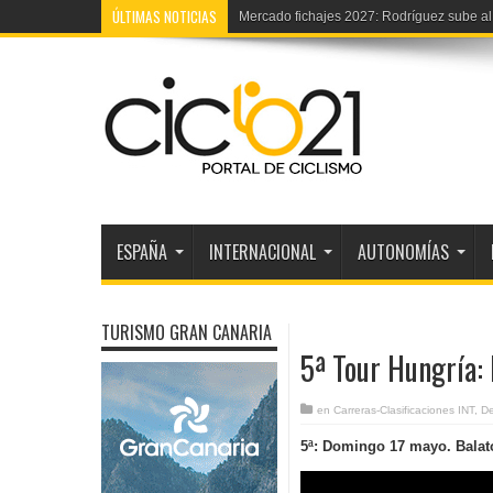
ÚLTIMAS NOTICIAS
Vuelta Ribera Duero júnior: TV, etapas y p
ESPAÑA
INTERNACIONAL
AUTONOMÍAS
TURISMO GRAN CANARIA
5ª Tour Hungría:
en
Carreras-Clasificaciones INT
,
D
5ª: Domingo 17 mayo. Balato