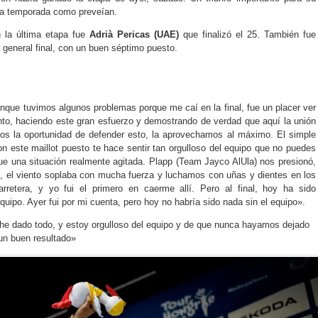
la temporada como preveían.
 la última etapa fue
Adrià Pericas (UAE)
que finalizó el 25. También fue
 general final, con un buen séptimo puesto.
nque tuvimos algunos problemas porque me caí en la final, fue un placer ver
nto, haciendo este gran esfuerzo y demostrando de verdad que aquí la unión
os la oportunidad de defender esto, la aprovechamos al máximo. El simple
n este maillot puesto te hace sentir tan orgulloso del equipo que no puedes
 fue una situación realmente agitada. Plapp (Team Jayco AlUla) nos presionó,
 el viento soplaba con mucha fuerza y luchamos con uñas y dientes en los
arretera, y yo fui el primero en caerme allí. Pero al final, hoy ha sido
uipo. Ayer fui por mi cuenta, pero hoy no habría sido nada sin el equipo».
he dado todo, y estoy orgulloso del equipo y de que nunca hayamos dejado
un buen resultado»