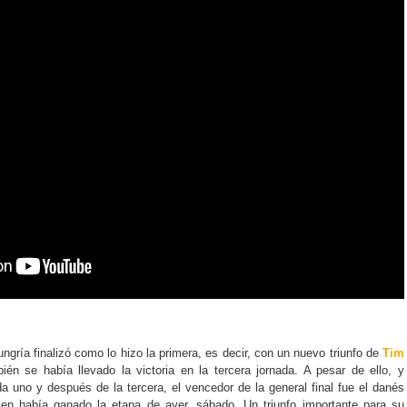
ngría finalizó como lo hizo la primera, es decir, con un nuevo triunfo de
Tim
én se había llevado la victoria en la tercera jornada. A pesar de ello, y
ada uno y después de la tercera, el vencedor de la general final fue el danés
en había ganado la etapa de ayer, sábado. Un triunfo importante para su