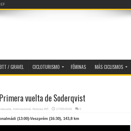
erfiles 2026
BTT / GRAVEL
CICLOTURISMO
FÉMINAS
MÁS CICLISMOS
 Primera vuelta de Soderqvist
estacada
,
Internacional
,
Noticias INT
17/05/2026
0
nalmádi (13:00)-Veszprém (16:30), 143,8 km