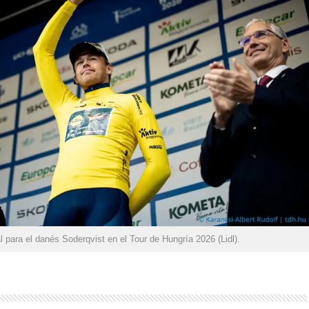
l para el danés Soderqvist en el Tour de Hungría 2026 (Lidl).