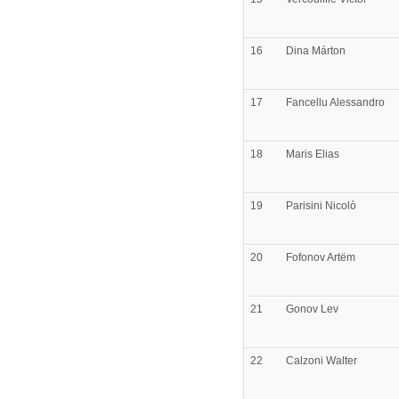
16
Dina
Márton
17
Fancellu
Alessandro
18
Maris
Elias
19
Parisini
Nicolò
20
Fofonov
Artëm
21
Gonov
Lev
22
Calzoni
Walter