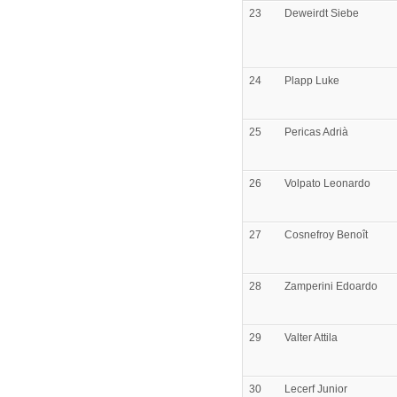
23
Deweirdt
Siebe
24
Plapp
Luke
25
Pericas
Adrià
26
Volpato
Leonardo
27
Cosnefroy
Benoît
28
Zamperini
Edoardo
29
Valter
Attila
30
Lecerf
Junior