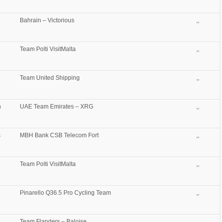
Bahrain – Victorious
,,
Team Polti VisitMalta
,,
Team United Shipping
,,
n
UAE Team Emirates – XRG
,,
s
MBH Bank CSB Telecom Fort
,,
Team Polti VisitMalta
,,
Pinarello Q36.5 Pro Cycling Team
,,
Team Flanders – Baloise
,,