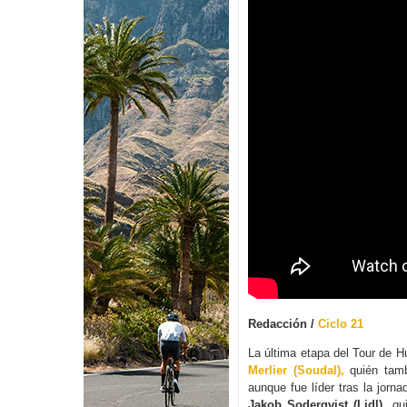
Redacción /
Ciclo 21
La última etapa del Tour de Hu
Merlier (Soudal),
quién tambi
aunque fue líder tras la jorn
Jakob
Soderqvist (Lidl),
qui