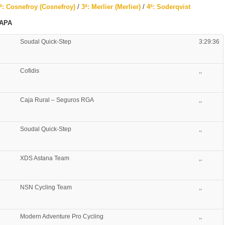
ª: Cosnefroy (Cosnefroy)
/
3ª: Merlier (Merlier)
/
4ª: Soderqvist
TAPA
Soudal Quick-Step
3:29:36
Cofidis
,,
Caja Rural – Seguros RGA
,,
Soudal Quick-Step
,,
XDS Astana Team
,,
NSN Cycling Team
,,
Modern Adventure Pro Cycling
,,