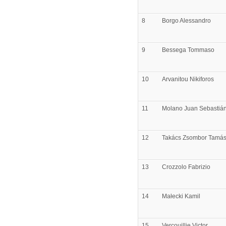
8
Borgo
Alessandro
9
Bessega
Tommaso
10
Arvanitou
Nikiforos
11
Molano
Juan Sebastiá
12
Takács
Zsombor Tamá
13
Crozzolo
Fabrizio
14
Małecki
Kamil
15
Vercouillie
Victor