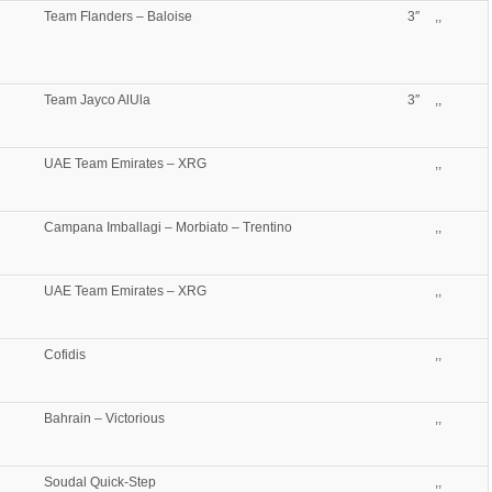
Team Flanders – Baloise
3″
,,
Team Jayco AlUla
3″
,,
UAE Team Emirates – XRG
,,
Campana Imballagi – Morbiato – Trentino
,,
UAE Team Emirates – XRG
,,
Cofidis
,,
Bahrain – Victorious
,,
Soudal Quick-Step
,,