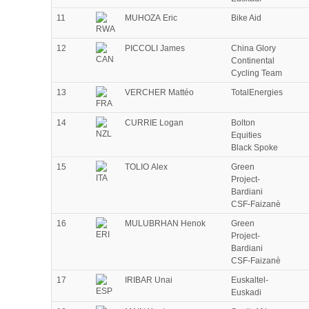
11
MUHOZA Eric
Bike Aid
12
PICCOLI James
China Glory
Continental
Cycling Team
13
VERCHER Mattéo
TotalEnergies
14
CURRIE Logan
Bolton
Equities
Black Spoke
15
TOLIO Alex
Green
Project-
Bardiani
CSF-Faizanè
16
MULUBRHAN Henok
Green
Project-
Bardiani
CSF-Faizanè
17
IRIBAR Unai
Euskaltel-
Euskadi