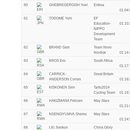
60
GHEBREGERGISH Yoel
Eritrea
01:04:
61
TODOME Yuhi
EF
Education-
01:10:
NIPPO
Development
Team
62
BRAND Sam
Team Novo
Nordisk
01:14:
63
KROS Eric
South Africa
01:17:
64
CARRICK-
Great Britain
ANDERSON Corran
01:18:
65
KISKONEN Siim
Tartu2024
Cycling Team
01:19:
66
HAKIZMANA Felicien
May Stars
01:21:
67
NSENGIYUMVA Shemu
May Stars
01:24:
68
LIU Jiankun
China Glory