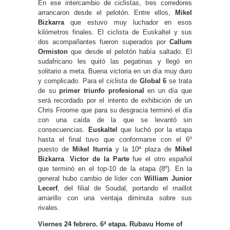
En ese intercambio de ciclistas, tres corredores
arrancaron desde el pelotón. Entre ellos,
Mikel
Bizkarra
que estuvo muy luchador en esos
kilómetros finales. El ciclista de Euskaltel y sus
dos acompañantes fueron superados por
Callum
Ormiston
que desde el pelotón había saltado. El
sudafricano les quitó las pegatinas y llegó en
solitario a meta. Buena victoria en un día muy duro
y complicado. Para el ciclista de
Global 6
se trata
de su
primer triunfo profesional
en un día que
será recordado por el intento de exhibición de un
Chris Froome que para su desgracia terminó el día
con una caída de la que se levantó sin
consecuencias.
Euskaltel
que luchó por la etapa
hasta el final tuvo que conformarse con el 6º
puesto de
Mikel Iturria
y la 10ª plaza de
Mikel
Bizkarra
.
Victor de la Parte
fue el otro español
que terminó en el top-10 de la etapa (8º). En la
general hubo cambio de líder con
William Junior
Lecerf
, del filial de Soudal, portando el maillot
amarillo con una ventaja diminuta sobre sus
rivales.
Viernes 24 febrero. 6ª etapa. Rubavu Home of