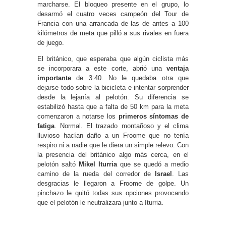
marcharse. El bloqueo presente en el grupo, lo
desarmó el cuatro veces campeón del Tour de
Francia con una arrancada de las de antes a 100
kilómetros de meta que pilló a sus rivales en fuera
de juego.
El británico, que esperaba que algún ciclista más
se incorporara a este corte, abrió una
ventaja
importante
de 3:40. No le quedaba otra que
dejarse todo sobre la bicicleta e intentar sorprender
desde la lejanía al pelotón. Su diferencia se
estabilizó hasta que a falta de 50 km para la meta
comenzaron a notarse los
primeros síntomas de
fatiga
. Normal. El trazado montañoso y el clima
lluvioso hacían daño a un Froome que no tenía
respiro ni a nadie que le diera un simple relevo. Con
la presencia del británico algo más cerca, en el
pelotón saltó
Mikel Iturria
que se quedó a medio
camino de la rueda del corredor de
Israel
. Las
desgracias le llegaron a Froome de golpe. Un
pinchazo le quitó todas sus opciones provocando
que el pelotón le neutralizara junto a Iturria.