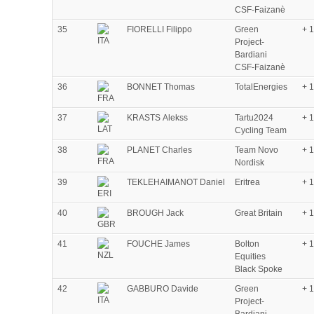
CSF-Faizanè
35
FIORELLI Filippo
Green
+ 
Project-
Bardiani
CSF-Faizanè
36
BONNET Thomas
TotalEnergies
+ 
37
KRASTS Alekss
Tartu2024
+ 
Cycling Team
38
PLANET Charles
Team Novo
+ 
Nordisk
39
TEKLEHAIMANOT Daniel
Eritrea
+ 
40
BROUGH Jack
Great Britain
+ 
41
FOUCHE James
Bolton
+ 
Equities
Black Spoke
42
GABBURO Davide
Green
+ 
Project-
Bardiani