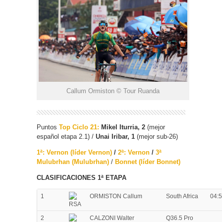
Callum Ormiston © Tour Ruanda
Puntos
Top Ciclo 21:
Mikel Iturria, 2
(mejor
español etapa 2.1) /
Unai Iribar, 1
(mejor sub-26)
1ª: Vernon (líder Vernon)
/
2ª: Vernon
/
3ª
Mulubrhan (Mulubrhan)
/
Bonnet (líder Bonnet)
CLASIFICACIONES 1ª ETAPA
1
ORMISTON Callum
South Africa
04:5
2
CALZONI Walter
Q36.5 Pro