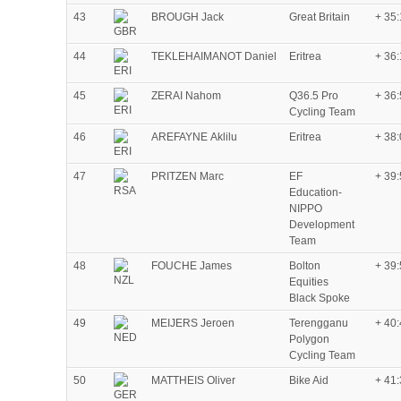
43
BROUGH Jack
Great Britain
+ 35
44
TEKLEHAIMANOT Daniel
Eritrea
+ 36
45
ZERAI Nahom
Q36.5 Pro
+ 36
Cycling Team
46
AREFAYNE Aklilu
Eritrea
+ 38
47
PRITZEN Marc
EF
+ 39
Education-
NIPPO
Development
Team
48
FOUCHE James
Bolton
+ 39
Equities
Black Spoke
49
MEIJERS Jeroen
Terengganu
+ 40
Polygon
Cycling Team
50
MATTHEIS Oliver
Bike Aid
+ 41