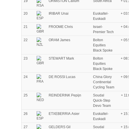
19
ORMISTON Callum
South Africa
+ 01
20
IRIBAR Unai
Euskaltel-
+ 03
Euskadi
21
FROOME Chris
Israel-
+ 04
Premier Tech
22
ORAM James
Bolton
+ 05
Equities
Black Spoke
23
STEWART Mark
Bolton
+ 08
Equities
Black Spoke
24
DE ROSSI Lucas
China Glory
+ 09
Continental
Cycling Team
25
REINDERINK Pepijn
Soudal
+ 11
Quick-Step
Devo Team
26
ETXEBERRIA Asier
Euskaltel-
+ 15
Euskadi
27
GELDERS Gil
Soudal
+ 15