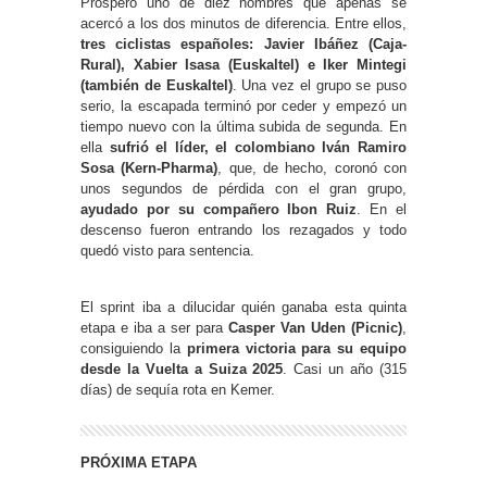
Prosperó uno de diez hombres que apenas se
acercó a los dos minutos de diferencia. Entre ellos,
tres ciclistas españoles: Javier Ibáñez (Caja-
Rural), Xabier Isasa (Euskaltel) e Iker Mintegi
(también de Euskaltel)
. Una vez el grupo se puso
serio, la escapada terminó por ceder y empezó un
tiempo nuevo con la última subida de segunda. En
ella
sufrió el líder, el colombiano Iván Ramiro
Sosa (Kern-Pharma)
, que, de hecho, coronó con
unos segundos de pérdida con el gran grupo,
ayudado por su compañero Ibon Ruiz
. En el
descenso fueron entrando los rezagados y todo
quedó visto para sentencia.
El sprint iba a dilucidar quién ganaba esta quinta
etapa e iba a ser para
Casper Van Uden (Picnic)
,
consiguiendo la
primera victoria para su equipo
desde la Vuelta a Suiza 2025
. Casi un año (315
días) de sequía rota en Kemer.
PRÓXIMA ETAPA