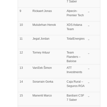
7 Saber
9
Rickaert
Jonas
Alpecin-
,,
Premier Tech
10
Mulubrhan
Henok
XDS Astana
,,
Team
11
Jegat
Jordan
TotalEnergies
,,
12
Torney
Artuur
Team
,,
Flanders –
Baloise
13
Vaníček
Šimon
ATT
,,
Investments
14
Sorarrain
Gorka
Caja Rural –
,,
Seguros RGA
15
Manenti
Marco
Bardiani CSF
,,
7 Saber