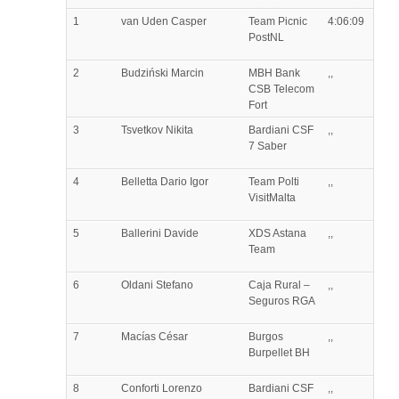
1
van Uden
Casper
Team Picnic
4:06:09
PostNL
2
Budziński
Marcin
MBH Bank
,,
CSB Telecom
Fort
3
Tsvetkov
Nikita
Bardiani CSF
,,
7 Saber
4
Belletta
Dario Igor
Team Polti
,,
VisitMalta
5
Ballerini
Davide
XDS Astana
,,
Team
6
Oldani
Stefano
Caja Rural –
,,
Seguros RGA
7
Macías
César
Burgos
,,
Burpellet BH
8
Conforti
Lorenzo
Bardiani CSF
,,