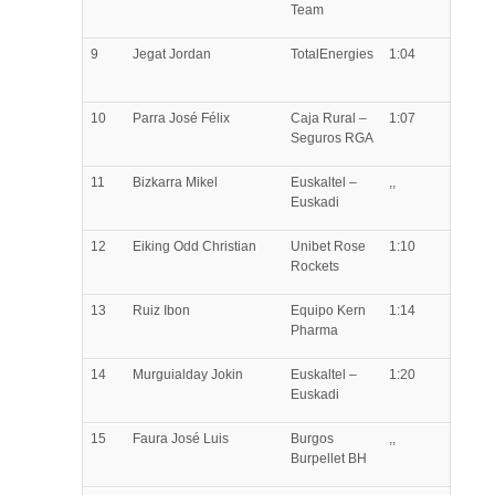
Team
9
Jegat
Jordan
TotalEnergies
1:04
10
Parra
José Félix
Caja Rural –
1:07
Seguros RGA
11
Bizkarra
Mikel
Euskaltel –
,,
Euskadi
12
Eiking
Odd Christian
Unibet Rose
1:10
Rockets
13
Ruiz
Ibon
Equipo Kern
1:14
Pharma
14
Murguialday
Jokin
Euskaltel –
1:20
Euskadi
15
Faura
José Luis
Burgos
,,
Burpellet BH