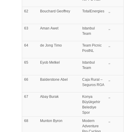
62
Bouchard
Geoffrey
TotalEnergies
,,
63
Aman
Awet
Istanbul
,,
Team
64
de Jong
Timo
Team Picnic
,,
PostNL
65
Eyob
Metkel
Istanbul
,,
Team
66
Balderstone
Abel
Caja Rural –
,,
Seguros RGA
67
Abay
Burak
Konya
,,
Büyükşehir
Belediye
Spor
68
Munton
Byron
Modern
,,
Adventure
Pro Cycling