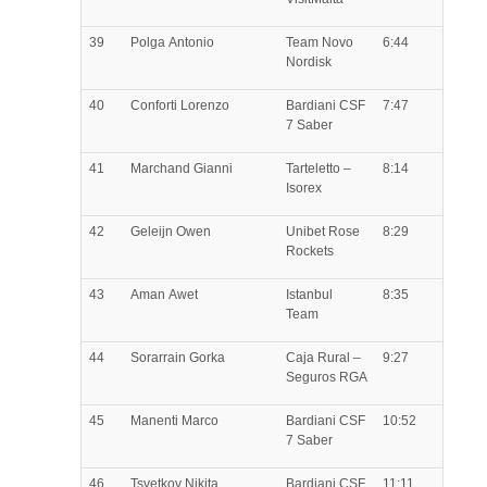
39
Polga
Antonio
Team Novo
6:44
Nordisk
40
Conforti
Lorenzo
Bardiani CSF
7:47
7 Saber
41
Marchand
Gianni
Tarteletto –
8:14
Isorex
42
Geleijn
Owen
Unibet Rose
8:29
Rockets
43
Aman
Awet
Istanbul
8:35
Team
44
Sorarrain
Gorka
Caja Rural –
9:27
Seguros RGA
45
Manenti
Marco
Bardiani CSF
10:52
7 Saber
46
Tsvetkov
Nikita
Bardiani CSF
11:11