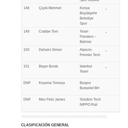
Spor Kulübü
148
Çiçek
Mehmet
Konya
,,
Büyükşehir
Belediye
Spor
149
Crabbe
Tom
Team
,,
Flanders –
Baloise
150
Dehairs
Simon
Alpecin-
,,
Premier Tech
151
Başer
Burak
Istanbul
,,
Team
DNF
Koyama
Tomoya
Burgos
Burpellet BH
DNF
Meo
Felix James
Solution Tech
NIPPO Rali
CLASIFICACIÓN GENERAL