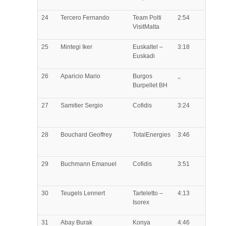
24
Tercero
Fernando
Team Polti
2:54
VisitMalta
25
Mintegi
Iker
Euskaltel –
3:18
Euskadi
26
Aparicio
Mario
Burgos
,,
Burpellet BH
27
Samitier
Sergio
Cofidis
3:24
28
Bouchard
Geoffrey
TotalEnergies
3:46
29
Buchmann
Emanuel
Cofidis
3:51
30
Teugels
Lennert
Tarteletto –
4:13
Isorex
31
Abay
Burak
Konya
4:46