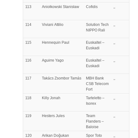
113
Aniołkowski
Stanisław
Cofidis
,,
114
Viviani
Attilio
Solution Tech
,,
NIPPO Rali
115
Hennequin
Paul
Euskaltel –
,,
Euskadi
116
Aguirre
Yago
Euskaltel –
,,
Euskadi
117
Takács
Zsombor Tamás
MBH Bank
,,
CSB Telecom
Fort
118
Killy
Jonah
Tarteletto –
,,
Isorex
119
Hesters
Jules
Team
,,
Flanders –
Baloise
120
Arikan
Doğukan
Spor Toto
,,