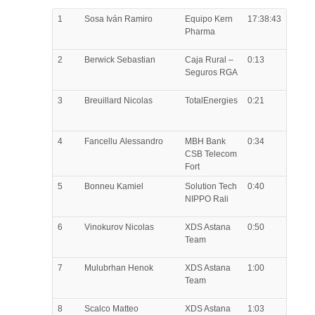
1
Sosa
Iván Ramiro
Equipo Kern
17:38:43
Pharma
2
Berwick
Sebastian
Caja Rural –
0:13
Seguros RGA
3
Breuillard
Nicolas
TotalEnergies
0:21
4
Fancellu
Alessandro
MBH Bank
0:34
CSB Telecom
Fort
5
Bonneu
Kamiel
Solution Tech
0:40
NIPPO Rali
6
Vinokurov
Nicolas
XDS Astana
0:50
Team
7
Mulubrhan
Henok
XDS Astana
1:00
Team
8
Scalco
Matteo
XDS Astana
1:03