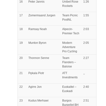
16
Peter
Jannis
Unibet Rose
1:26
Rockets
17
Zomermaand
Jurgen
Team Picnic
1:55
PostNL
18
Ramsay
Noah
Alpecin-
2:03
Premier Tech
19
Munton
Byron
Modern
2:05
Adventure
Pro Cycling
20
Thonnon
Senne
Team
2:27
Flanders –
Baloise
21
Pękala
Piotr
ATT
,,
Investments
22
Agirre
Jon
Euskaltel –
2:40
Euskadi
23
Kudus
Merhawi
Burgos
2:51
Burpellet BH