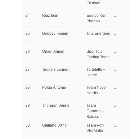
Euskadi
24
Ruiz
Ibon
Equipo Kern
,,
Pharma
25
Doubey
Fabien
TotalEnergies
,,
26
Örken
Ahmet
Spor Toto
,,
Cycling Team
27
Teugels
Lennert
Tarteletto –
,,
Isorex
28
Polga
Antonio
Team Novo
,,
Nordisk
29
Thonnon
Senne
Team
,,
Flanders –
Baloise
30
Giuliano
Dario
Team Polti
,,
VisitMalta