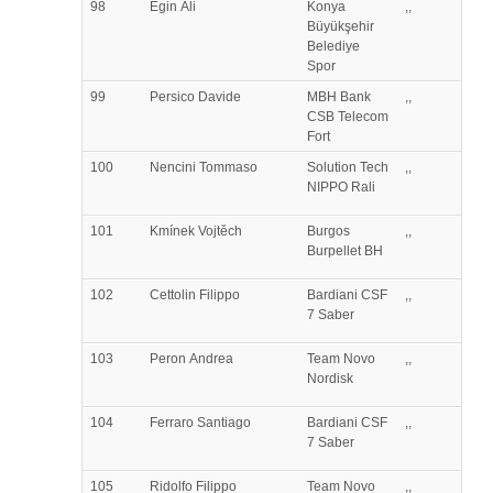
98
Egin
Ali
Konya
,,
Büyükşehir
Belediye
Spor
99
Persico
Davide
MBH Bank
,,
CSB Telecom
Fort
100
Nencini
Tommaso
Solution Tech
,,
NIPPO Rali
101
Kmínek
Vojtěch
Burgos
,,
Burpellet BH
102
Cettolin
Filippo
Bardiani CSF
,,
7 Saber
103
Peron
Andrea
Team Novo
,,
Nordisk
104
Ferraro
Santiago
Bardiani CSF
,,
7 Saber
105
Ridolfo
Filippo
Team Novo
,,