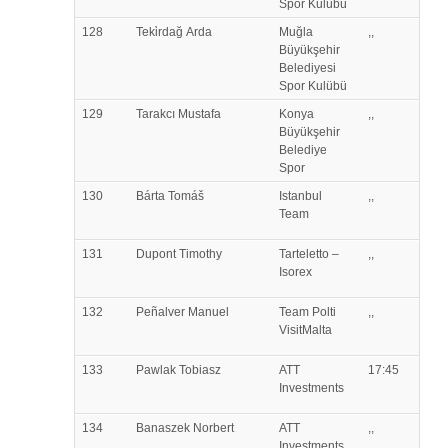
Spor Kulübü
128
Teki̇rdağ
Arda
Muğla
,,
Büyükşehir
Belediyesi
Spor Kulübü
129
Tarakcı
Mustafa
Konya
,,
Büyükşehir
Belediye
Spor
130
Bárta
Tomáš
Istanbul
,,
Team
131
Dupont
Timothy
Tarteletto –
,,
Isorex
132
Peñalver
Manuel
Team Polti
,,
VisitMalta
133
Pawlak
Tobiasz
ATT
17:45
Investments
134
Banaszek
Norbert
ATT
,,
Investments