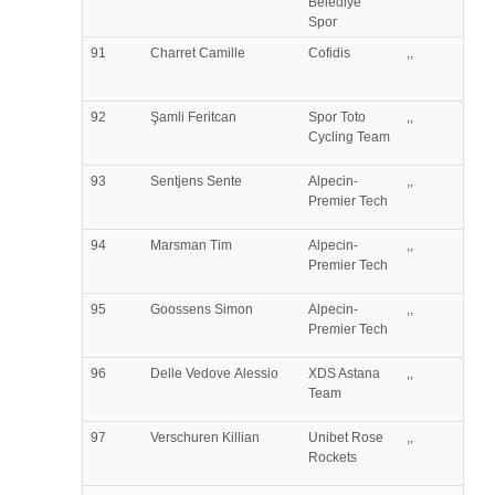
Belediye
Spor
91
Charret
Camille
Cofidis
,,
92
Şamli
Feritcan
Spor Toto
,,
Cycling Team
93
Sentjens
Sente
Alpecin-
,,
Premier Tech
94
Marsman
Tim
Alpecin-
,,
Premier Tech
95
Goossens
Simon
Alpecin-
,,
Premier Tech
96
Delle Vedove
Alessio
XDS Astana
,,
Team
97
Verschuren
Killian
Unibet Rose
,,
Rockets