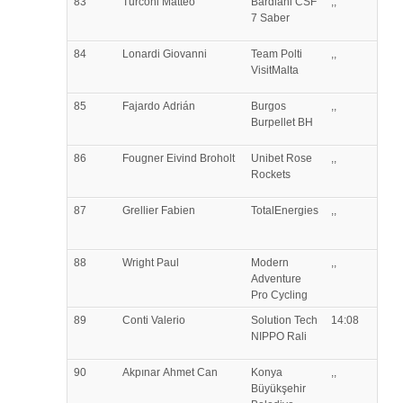
83
Turconi
Matteo
Bardiani CSF
,,
7 Saber
84
Lonardi
Giovanni
Team Polti
,,
VisitMalta
85
Fajardo
Adrián
Burgos
,,
Burpellet BH
86
Fougner
Eivind Broholt
Unibet Rose
,,
Rockets
87
Grellier
Fabien
TotalEnergies
,,
88
Wright
Paul
Modern
,,
Adventure
Pro Cycling
89
Conti
Valerio
Solution Tech
14:08
NIPPO Rali
90
Akpınar
Ahmet Can
Konya
,,
Büyükşehir