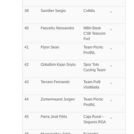
39
Samitier
Sergio
Cofidis
,,
40
Fancellu
Alessandro
MBH Bank
,,
CSB Telecom
Fort
41
Flynn
Sean
Team Picnic
,,
PostNL
42
Ozkalbim
Kaan Soylu
Spor Toto
,,
Cycling Team
43
Tercero
Fernando
Team Polti
,,
VisitMalta
44
Zomermaand
Jurgen
Team Picnic
,,
PostNL
45
Parra
José Félix
Caja Rural –
,,
Seguros RGA