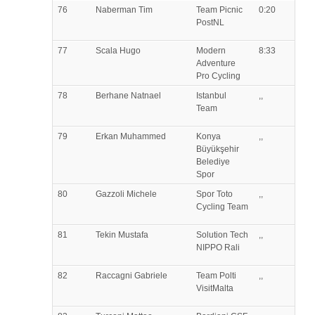
76
Naberman
Tim
Team Picnic
0:20
PostNL
77
Scala
Hugo
Modern
8:33
Adventure
Pro Cycling
78
Berhane
Natnael
Istanbul
,,
Team
79
Erkan
Muhammed
Konya
,,
Büyükşehir
Belediye
Spor
80
Gazzoli
Michele
Spor Toto
,,
Cycling Team
81
Tekin
Mustafa
Solution Tech
,,
NIPPO Rali
82
Raccagni
Gabriele
Team Polti
,,
VisitMalta