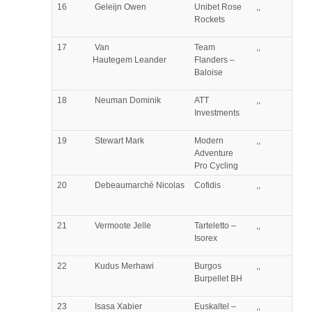
16
Geleijn
Owen
Unibet Rose
,,
Rockets
17
Van
Team
,,
Hautegem
Leander
Flanders –
Baloise
18
Neuman
Dominik
ATT
,,
Investments
19
Stewart
Mark
Modern
,,
Adventure
Pro Cycling
20
Debeaumarché
Nicolas
Cofidis
,,
21
Vermoote
Jelle
Tarteletto –
,,
Isorex
22
Kudus
Merhawi
Burgos
,,
Burpellet BH
23
Isasa
Xabier
Euskaltel –
,,