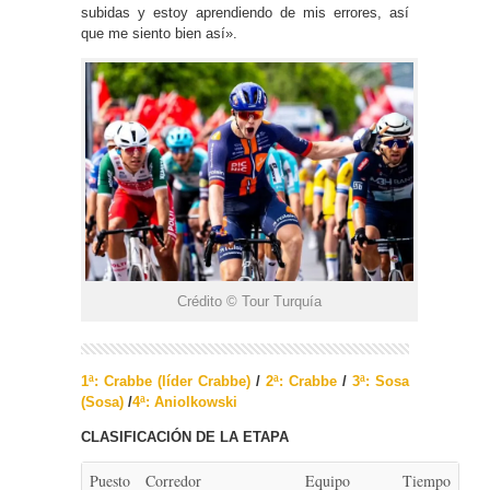
subidas y estoy aprendiendo de mis errores, así
que me siento bien así».
Crédito © Tour Turquía
1ª: Crabbe (líder Crabbe)
/
2ª: Crabbe
/
3ª: Sosa
(Sosa)
/
4ª: Aniolkowski
CLASIFICACIÓN DE LA ETAPA
Puesto
Corredor
Equipo
Tiempo