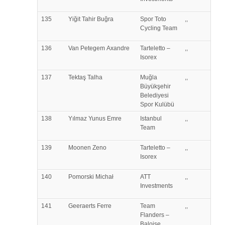
135
Yiğit
Tahir Buğra
Spor Toto
,,
Cycling Team
136
Van Petegem
Axandre
Tarteletto –
,,
Isorex
137
Tektaş
Talha
Muğla
,,
Büyükşehir
Belediyesi
Spor Kulübü
138
Yılmaz
Yunus Emre
Istanbul
,,
Team
139
Moonen
Zeno
Tarteletto –
,,
Isorex
140
Pomorski
Michał
ATT
,,
Investments
141
Geeraerts
Ferre
Team
,,
Flanders –
Baloise