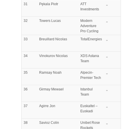
31
Pękala
Piotr
ATT
,,
Investments
32
Towers
Lucas
Modern
,,
Adventure
Pro Cycling
33
Breuillard
Nicolas
TotalEnergies
,,
34
Vinokurov
Nicolas
XDS Astana
,,
Team
35
Ramsay
Noah
Alpecin-
,,
Premier Tech
36
Girmay
Mewael
Istanbul
,,
Team
37
Agirre
Jon
Euskaltel –
,,
Euskadi
38
Savioz
Colin
Unibet Rose
,,
Rockets