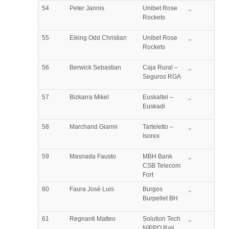
54
Peter
Jannis
Unibet Rose
,,
Rockets
55
Eiking
Odd Christian
Unibet Rose
,,
Rockets
56
Berwick
Sebastian
Caja Rural –
,,
Seguros RGA
57
Bizkarra
Mikel
Euskaltel –
,,
Euskadi
58
Marchand
Gianni
Tarteletto –
,,
Isorex
59
Masnada
Fausto
MBH Bank
,,
CSB Telecom
Fort
60
Faura
José Luis
Burgos
,,
Burpellet BH
61
Regnanti
Matteo
Solution Tech
,,
NIPPO Rali