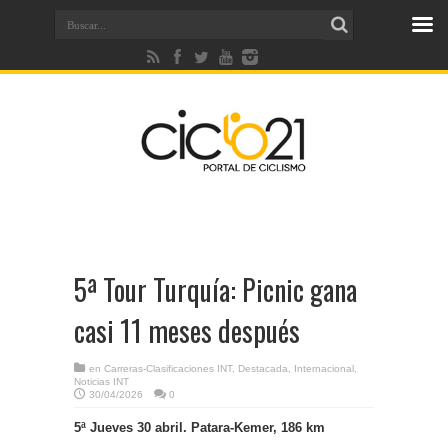
5ª Tour Turquía: Picnic gana
casi 11 meses después
en
Carreras-Clasificaciones INT
,
Destacada
,
Internacional
,
Noticias INT
30/04/2026
0
5ª Jueves 30 abril. Patara-Kemer, 186 km