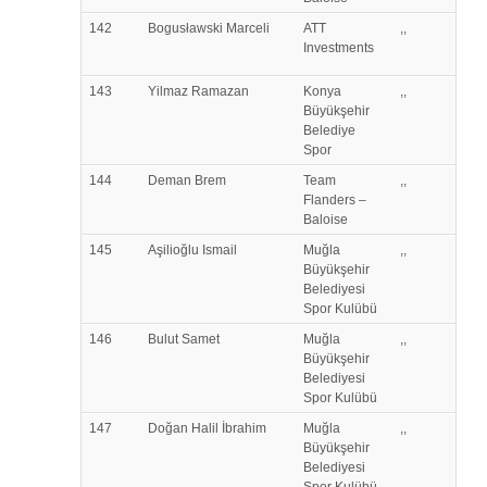
142
Bogusławski
Marceli
ATT
,,
Investments
143
Yilmaz
Ramazan
Konya
,,
Büyükşehir
Belediye
Spor
144
Deman
Brem
Team
,,
Flanders –
Baloise
145
Aşilioğlu
Ismail
Muğla
,,
Büyükşehir
Belediyesi
Spor Kulübü
146
Bulut
Samet
Muğla
,,
Büyükşehir
Belediyesi
Spor Kulübü
147
Doğan
Halil İbrahim
Muğla
,,
Büyükşehir
Belediyesi