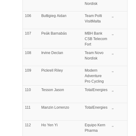
Nordisk
106
Buttigieg
Aidan
Team Polti
,,
VisitMalta
107
Peák
Barnabás
MBH Bank
,,
CSB Telecom
Fort
108
Irvine
Declan
Team Novo
,,
Nordisk
109
Pickrell
Riley
Modern
,,
Adventure
Pro Cycling
110
Tesson
Jason
TotalEnergies
,,
111
Manzin
Lorrenzo
TotalEnergies
,,
112
Ho
Yen Yi
Equipo Kern
,,
Pharma