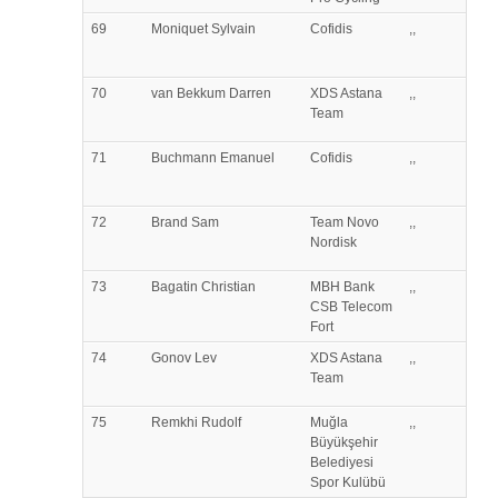
69
Moniquet
Sylvain
Cofidis
,,
70
van Bekkum
Darren
XDS Astana
,,
Team
71
Buchmann
Emanuel
Cofidis
,,
72
Brand
Sam
Team Novo
,,
Nordisk
73
Bagatin
Christian
MBH Bank
,,
CSB Telecom
Fort
74
Gonov
Lev
XDS Astana
,,
Team
75
Remkhi
Rudolf
Muğla
,,
Büyükşehir
Belediyesi
Spor Kulübü