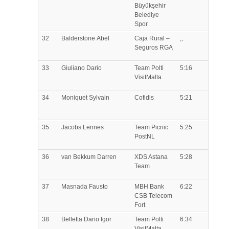
Büyükşehir
Belediye
Spor
32
Balderstone
Abel
Caja Rural –
,,
Seguros RGA
33
Giuliano
Dario
Team Polti
5:16
VisitMalta
34
Moniquet
Sylvain
Cofidis
5:21
35
Jacobs
Lennes
Team Picnic
5:25
PostNL
36
van Bekkum
Darren
XDS Astana
5:28
Team
37
Masnada
Fausto
MBH Bank
6:22
CSB Telecom
Fort
38
Belletta
Dario Igor
Team Polti
6:34
VisitMalta