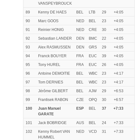
VANSPEYBROUCK
89
Kenny DE HAES
BEL
LTB
29
+4:05
90
Marc GOOS
NED
BEL
23
+4:05
91
Reinier HONIG
NED
CRE
30
+4:05
92
Sebastian LANDER
DEN
BMC
22
+4:05
93
Alex RASMUSSEN
DEN
GRS
29
+4:05
94
Franck BOUYER
FRA
EUC
39
+4:05
95
Tony HUREL
FRA
EUC
26
+4:05
96
Antoine DEMOITIE
BEL
WBC
23
+4:17
97
Tom DERNIES
BEL
WBC
23
+4:17
98
Jérôme GILBERT
BEL
AJW
29
+6:53
99
Frantisek RABON
CZE
OPQ
30
+6:57
100
Juan Manuel
ESP
BEL
37
+7:33
GARATE
101
Jack BOBRIDGE
AUS
BEL
24
+7:33
102
Kenny Robert VAN
NED
VCD
31
+7:33
HUMMEL