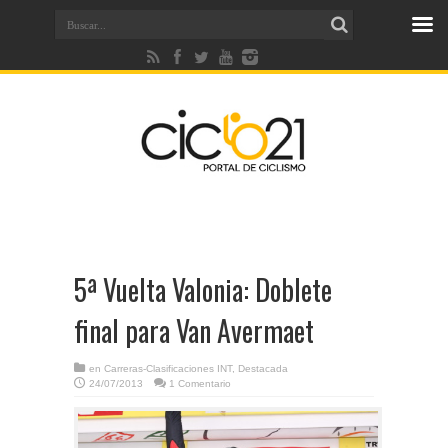
5ª Vuelta Valonia: Doblete
final para Van Avermaet
en
Carreras-Clasificaciones INT
,
Destacada
24/07/2013
1 Comentario