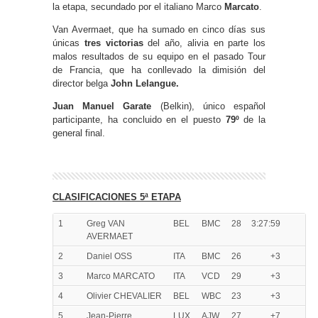
la etapa, secundado por el italiano Marco
Marcato
.
Van Avermaet, que ha sumado en cinco días sus
únicas
tres victorias
del año, alivia en parte los
malos resultados de su equipo en el pasado Tour
de Francia, que ha conllevado la dimisión del
director belga
John Lelangue.
Juan Manuel Garate
(Belkin), único español
participante, ha concluido en el puesto
79º
de la
general final.
CLASIFICACIONES 5ª ETAPA
1
Greg VAN
BEL
BMC
28
3:27:59
AVERMAET
2
Daniel OSS
ITA
BMC
26
+3
3
Marco MARCATO
ITA
VCD
29
+3
4
Olivier CHEVALIER
BEL
WBC
23
+3
5
Jean-Pierre
LUX
AJW
27
+7