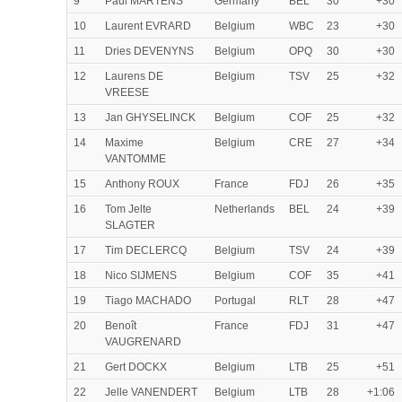
9
Paul MARTENS
Germany
BEL
30
+30
10
Laurent EVRARD
Belgium
WBC
23
+30
11
Dries DEVENYNS
Belgium
OPQ
30
+30
12
Laurens DE
Belgium
TSV
25
+32
VREESE
13
Jan GHYSELINCK
Belgium
COF
25
+32
14
Maxime
Belgium
CRE
27
+34
VANTOMME
15
Anthony ROUX
France
FDJ
26
+35
16
Tom Jelte
Netherlands
BEL
24
+39
SLAGTER
17
Tim DECLERCQ
Belgium
TSV
24
+39
18
Nico SIJMENS
Belgium
COF
35
+41
19
Tiago MACHADO
Portugal
RLT
28
+47
20
Benoît
France
FDJ
31
+47
VAUGRENARD
21
Gert DOCKX
Belgium
LTB
25
+51
22
Jelle VANENDERT
Belgium
LTB
28
+1:06