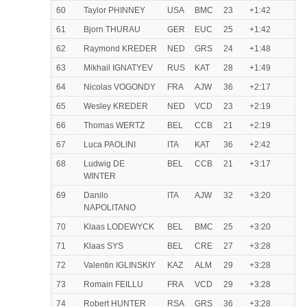
60
Taylor PHINNEY
USA
BMC
23
+1:42
61
Bjorn THURAU
GER
EUC
25
+1:42
62
Raymond KREDER
NED
GRS
24
+1:48
63
Mikhail IGNATYEV
RUS
KAT
28
+1:49
64
Nicolas VOGONDY
FRA
AJW
36
+2:17
65
Wesley KREDER
NED
VCD
23
+2:19
66
Thomas WERTZ
BEL
CCB
21
+2:19
67
Luca PAOLINI
ITA
KAT
36
+2:42
68
Ludwig DE
BEL
CCB
21
+3:17
WINTER
69
Danilo
ITA
AJW
32
+3:20
NAPOLITANO
70
Klaas LODEWYCK
BEL
BMC
25
+3:20
71
Klaas SYS
BEL
CRE
27
+3:28
72
Valentin IGLINSKIY
KAZ
ALM
29
+3:28
73
Romain FEILLU
FRA
VCD
29
+3:28
74
Robert HUNTER
RSA
GRS
36
+3:28