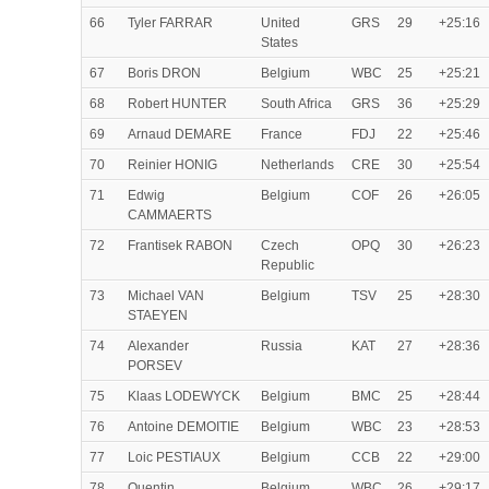
66
Tyler FARRAR
United
GRS
29
+25:16
States
67
Boris DRON
Belgium
WBC
25
+25:21
68
Robert HUNTER
South Africa
GRS
36
+25:29
69
Arnaud DEMARE
France
FDJ
22
+25:46
70
Reinier HONIG
Netherlands
CRE
30
+25:54
71
Edwig
Belgium
COF
26
+26:05
CAMMAERTS
72
Frantisek RABON
Czech
OPQ
30
+26:23
Republic
73
Michael VAN
Belgium
TSV
25
+28:30
STAEYEN
74
Alexander
Russia
KAT
27
+28:36
PORSEV
75
Klaas LODEWYCK
Belgium
BMC
25
+28:44
76
Antoine DEMOITIE
Belgium
WBC
23
+28:53
77
Loic PESTIAUX
Belgium
CCB
22
+29:00
78
Quentin
Belgium
WBC
26
+29:17