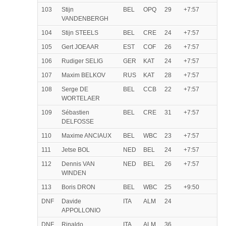
103
Stijn
BEL
OPQ
29
+7:57
VANDENBERGH
104
Stijn STEELS
BEL
CRE
24
+7:57
105
Gert JOEAAR
EST
COF
26
+7:57
106
Rudiger SELIG
GER
KAT
24
+7:57
107
Maxim BELKOV
RUS
KAT
28
+7:57
108
Serge DE
BEL
CCB
22
+7:57
WORTELAER
109
Sébastien
BEL
CRE
31
+7:57
DELFOSSE
110
Maxime ANCIAUX
BEL
WBC
23
+7:57
111
Jetse BOL
NED
BEL
24
+7:57
112
Dennis VAN
NED
BEL
26
+7:57
WINDEN
113
Boris DRON
BEL
WBC
25
+9:50
DNF
Davide
ITA
ALM
24
APPOLLONIO
DNF
Rinaldo
ITA
ALM
36