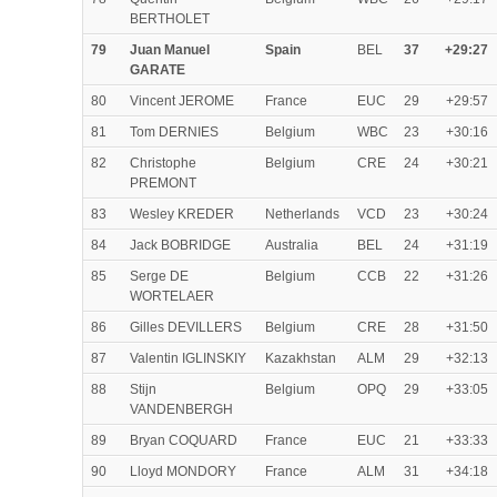
BERTHOLET
79
Juan Manuel
Spain
BEL
37
+29:27
GARATE
80
Vincent JEROME
France
EUC
29
+29:57
81
Tom DERNIES
Belgium
WBC
23
+30:16
82
Christophe
Belgium
CRE
24
+30:21
PREMONT
83
Wesley KREDER
Netherlands
VCD
23
+30:24
84
Jack BOBRIDGE
Australia
BEL
24
+31:19
85
Serge DE
Belgium
CCB
22
+31:26
WORTELAER
86
Gilles DEVILLERS
Belgium
CRE
28
+31:50
87
Valentin IGLINSKIY
Kazakhstan
ALM
29
+32:13
88
Stijn
Belgium
OPQ
29
+33:05
VANDENBERGH
89
Bryan COQUARD
France
EUC
21
+33:33
90
Lloyd MONDORY
France
ALM
31
+34:18