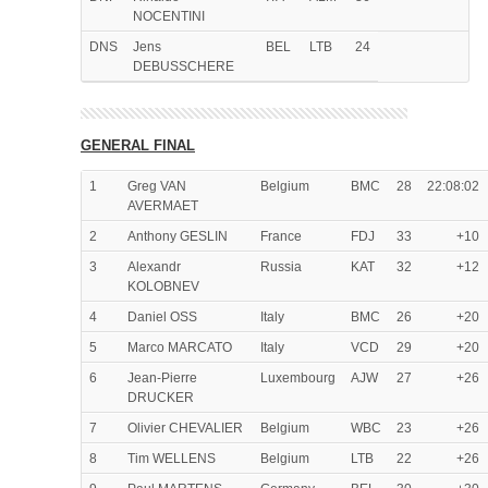
NOCENTINI
DNS
Jens
BEL
LTB
24
DEBUSSCHERE
GENERAL FINAL
1
Greg VAN
Belgium
BMC
28
22:08:02
AVERMAET
2
Anthony GESLIN
France
FDJ
33
+10
3
Alexandr
Russia
KAT
32
+12
KOLOBNEV
4
Daniel OSS
Italy
BMC
26
+20
5
Marco MARCATO
Italy
VCD
29
+20
6
Jean-Pierre
Luxembourg
AJW
27
+26
DRUCKER
7
Olivier CHEVALIER
Belgium
WBC
23
+26
8
Tim WELLENS
Belgium
LTB
22
+26