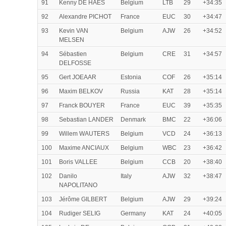
91
Kenny DE HAES
Belgium
LTB
29
+34:35
92
Alexandre PICHOT
France
EUC
30
+34:47
93
Kevin VAN
Belgium
AJW
26
+34:52
MELSEN
94
Sébastien
Belgium
CRE
31
+34:57
DELFOSSE
95
Gert JOEAAR
Estonia
COF
26
+35:14
96
Maxim BELKOV
Russia
KAT
28
+35:14
97
Franck BOUYER
France
EUC
39
+35:35
98
Sebastian LANDER
Denmark
BMC
22
+36:06
99
Willem WAUTERS
Belgium
VCD
24
+36:13
100
Maxime ANCIAUX
Belgium
WBC
23
+36:42
101
Boris VALLEE
Belgium
CCB
20
+38:40
102
Danilo
Italy
AJW
32
+38:47
NAPOLITANO
103
Jérôme GILBERT
Belgium
AJW
29
+39:24
104
Rudiger SELIG
Germany
KAT
24
+40:05