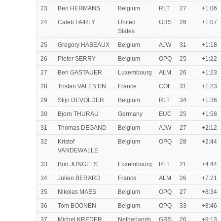
23
Ben HERMANS
Belgium
RLT
27
+1:06
24
Caleb FAIRLY
United
GRS
26
+1:07
States
25
Gregory HABEAUX
Belgium
AJW
31
+1:18
26
Pieter SERRY
Belgium
OPQ
25
+1:22
27
Ben GASTAUER
Luxembourg
ALM
26
+1:23
28
Tristan VALENTIN
France
COF
31
+1:23
29
Stijn DEVOLDER
Belgium
RLT
34
+1:36
30
Bjorn THURAU
Germany
EUC
25
+1:58
31
Thomas DEGAND
Belgium
AJW
27
+2:12
32
Kristof
Belgium
OPQ
28
+2:44
VANDEWALLE
33
Bob JUNGELS
Luxembourg
RLT
21
+4:44
34
Julien BERARD
France
ALM
26
+7:21
35
Nikolas MAES
Belgium
OPQ
27
+8:34
36
Tom BOONEN
Belgium
OPQ
33
+8:46
37
Michel KREDER
Netherlands
GRS
26
+9:13