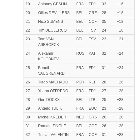
19
Anthony GESLIN
FRA
FDJ
33
+16
20
Gilles DEVILLERS
BEL
CRE
28
+18
21
Nico SIJMENS
BEL
COF
35
+18
22
Tim DECLERCQ
BEL
TSV
24
+18
23
Tom VAN
BEL
TSV
23
+21
ASBROECK
24
Alexandr
RUS
KAT
32
+24
KOLOBNEV
25
Benoît
FRA
FDJ
31
+24
VAUGRENARD
26
Tiago MACHADO
POR
RLT
28
+26
27
Yoann OFFREDO
FRA
FDJ
27
+28
28
Gert DOCKX
BEL
LTB
25
+28
29
Angelo TULIK
FRA
EUC
23
+28
30
Michel KREDER
NED
GRS
26
+28
31
Romain ZINGLE
BEL
COF
26
+28
32
Tristan VALENTIN
FRA
COF
31
+28