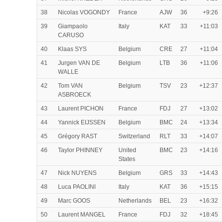
38
Nicolas VOGONDY
France
AJW
36
+9:26
39
Giampaolo
Italy
KAT
33
+11:03
CARUSO
40
Klaas SYS
Belgium
CRE
27
+11:04
41
Jurgen VAN DE
Belgium
LTB
36
+11:06
WALLE
42
Tom VAN
Belgium
TSV
23
+12:37
ASBROECK
43
Laurent PICHON
France
FDJ
27
+13:02
44
Yannick EIJSSEN
Belgium
BMC
24
+13:34
45
Grégory RAST
Switzerland
RLT
33
+14:07
46
Taylor PHINNEY
United
BMC
23
+14:16
States
47
Nick NUYENS
Belgium
GRS
33
+14:43
48
Luca PAOLINI
Italy
KAT
36
+15:15
49
Marc GOOS
Netherlands
BEL
23
+16:32
50
Laurent MANGEL
France
FDJ
32
+18:45