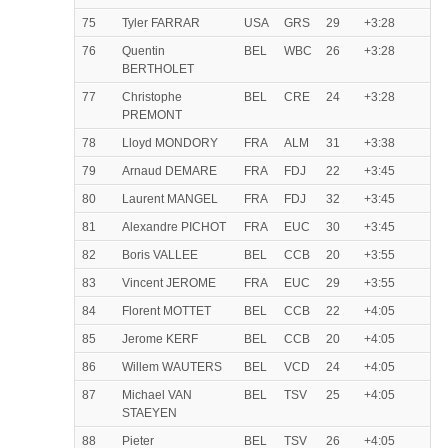
75
Tyler FARRAR
USA
GRS
29
+3:28
76
Quentin
BEL
WBC
26
+3:28
BERTHOLET
77
Christophe
BEL
CRE
24
+3:28
PREMONT
78
Lloyd MONDORY
FRA
ALM
31
+3:38
79
Arnaud DEMARE
FRA
FDJ
22
+3:45
80
Laurent MANGEL
FRA
FDJ
32
+3:45
81
Alexandre PICHOT
FRA
EUC
30
+3:45
82
Boris VALLEE
BEL
CCB
20
+3:55
83
Vincent JEROME
FRA
EUC
29
+3:55
84
Florent MOTTET
BEL
CCB
22
+4:05
85
Jerome KERF
BEL
CCB
20
+4:05
86
Willem WAUTERS
BEL
VCD
24
+4:05
87
Michael VAN
BEL
TSV
25
+4:05
STAEYEN
88
Pieter
BEL
TSV
26
+4:05