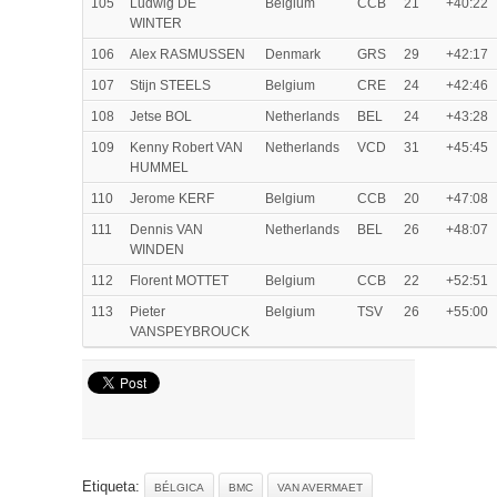
105
Ludwig DE
Belgium
CCB
21
+40:22
WINTER
106
Alex RASMUSSEN
Denmark
GRS
29
+42:17
107
Stijn STEELS
Belgium
CRE
24
+42:46
108
Jetse BOL
Netherlands
BEL
24
+43:28
109
Kenny Robert VAN
Netherlands
VCD
31
+45:45
HUMMEL
110
Jerome KERF
Belgium
CCB
20
+47:08
111
Dennis VAN
Netherlands
BEL
26
+48:07
WINDEN
112
Florent MOTTET
Belgium
CCB
22
+52:51
113
Pieter
Belgium
TSV
26
+55:00
VANSPEYBROUCK
Etiqueta:
BÉLGICA
BMC
VAN AVERMAET