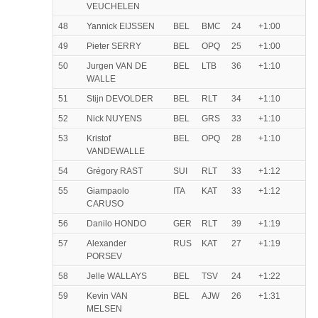
VEUCHELEN
48
Yannick EIJSSEN
BEL
BMC
24
+1:00
49
Pieter SERRY
BEL
OPQ
25
+1:00
50
Jurgen VAN DE
BEL
LTB
36
+1:10
WALLE
51
Stijn DEVOLDER
BEL
RLT
34
+1:10
52
Nick NUYENS
BEL
GRS
33
+1:10
53
Kristof
BEL
OPQ
28
+1:10
VANDEWALLE
54
Grégory RAST
SUI
RLT
33
+1:12
55
Giampaolo
ITA
KAT
33
+1:12
CARUSO
56
Danilo HONDO
GER
RLT
39
+1:19
57
Alexander
RUS
KAT
27
+1:19
PORSEV
58
Jelle WALLAYS
BEL
TSV
24
+1:22
59
Kevin VAN
BEL
AJW
26
+1:31
MELSEN