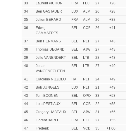
33
Laurent PICHON
FRA
FDJ
27
+28
34
Ben GASTAUER
LUX
ALM
26
+28
35
Julien BERARD
FRA
ALM
26
+38
36
Edwig
BEL
COF
26
+41
CAMMAERTS
37
Ben HERMANS
BEL
RLT
27
+43
38
Thomas DEGAND
BEL
AJW
27
+43
39
Jelle VANENDERT
BEL
LTB
28
+43
40
Jonas
BEL
LTB
27
+49
VANGENECHTEN
41
Giacomo NIZZOLO
ITA
RLT
24
+49
42
Bob JUNGELS
LUX
RLT
21
+49
43
Tom BOONEN
BEL
OPQ
33
+53
44
Loic PESTIAUX
BEL
CCB
22
+55
45
Gregory HABEAUX
BEL
AJW
31
+55
46
Florent BARLE
FRA
COF
27
+55
47
Frederik
BEL
VCD
35
+1:00