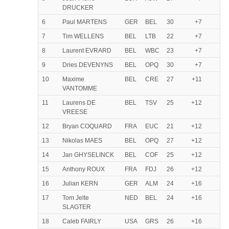
DRUCKER
6
Paul MARTENS
GER
BEL
30
+7
7
Tim WELLENS
BEL
LTB
22
+7
8
Laurent EVRARD
BEL
WBC
23
+7
9
Dries DEVENYNS
BEL
OPQ
30
+7
10
Maxime
BEL
CRE
27
+11
VANTOMME
11
Laurens DE
BEL
TSV
25
+12
VREESE
12
Bryan COQUARD
FRA
EUC
21
+12
13
Nikolas MAES
BEL
OPQ
27
+12
14
Jan GHYSELINCK
BEL
COF
25
+12
15
Anthony ROUX
FRA
FDJ
26
+12
16
Julian KERN
GER
ALM
24
+16
17
Tom Jelte
NED
BEL
24
+16
SLAGTER
18
Caleb FAIRLY
USA
GRS
26
+16