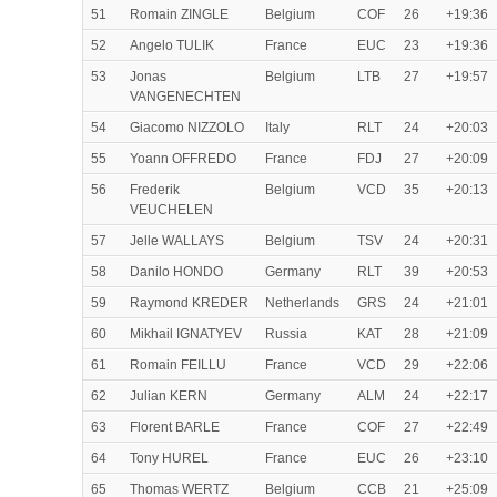
51
Romain ZINGLE
Belgium
COF
26
+19:36
52
Angelo TULIK
France
EUC
23
+19:36
53
Jonas
Belgium
LTB
27
+19:57
VANGENECHTEN
54
Giacomo NIZZOLO
Italy
RLT
24
+20:03
55
Yoann OFFREDO
France
FDJ
27
+20:09
56
Frederik
Belgium
VCD
35
+20:13
VEUCHELEN
57
Jelle WALLAYS
Belgium
TSV
24
+20:31
58
Danilo HONDO
Germany
RLT
39
+20:53
59
Raymond KREDER
Netherlands
GRS
24
+21:01
60
Mikhail IGNATYEV
Russia
KAT
28
+21:09
61
Romain FEILLU
France
VCD
29
+22:06
62
Julian KERN
Germany
ALM
24
+22:17
63
Florent BARLE
France
COF
27
+22:49
64
Tony HUREL
France
EUC
26
+23:10
65
Thomas WERTZ
Belgium
CCB
21
+25:09