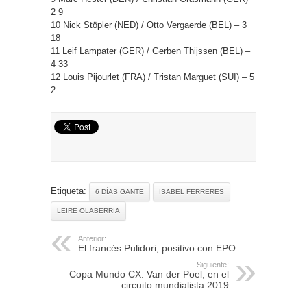
2 9
10 Nick Stöpler (NED) / Otto Vergaerde (BEL) – 3
18
11 Leif Lampater (GER) / Gerben Thijssen (BEL) –
4 33
12 Louis Pijourlet (FRA) / Tristan Marguet (SUI) – 5
2
Etiqueta:
6 DÍAS GANTE
ISABEL FERRERES
LEIRE OLABERRIA
Anterior:
El francés Pulidori, positivo con EPO
Siguiente:
Copa Mundo CX: Van der Poel, en el
circuito mundialista 2019