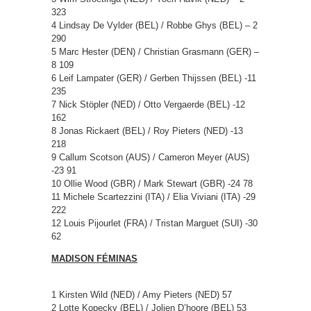
323
4 Lindsay De Vylder (BEL) / Robbe Ghys (BEL) – 2
290
5 Marc Hester (DEN) / Christian Grasmann (GER) –
8 109
6 Leif Lampater (GER) / Gerben Thijssen (BEL) -11
235
7 Nick Stöpler (NED) / Otto Vergaerde (BEL) -12
162
8 Jonas Rickaert (BEL) / Roy Pieters (NED) -13
218
9 Callum Scotson (AUS) / Cameron Meyer (AUS)
-23 91
10 Ollie Wood (GBR) / Mark Stewart (GBR) -24 78
11 Michele Scartezzini (ITA) / Elia Viviani (ITA) -29
222
12 Louis Pijourlet (FRA) / Tristan Marguet (SUI) -30
62
MADISON FÉMINAS
1 Kirsten Wild (NED) / Amy Pieters (NED) 57
2 Lotte Kopecky (BEL) / Jolien D’hoore (BEL) 53