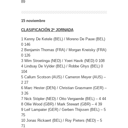
89
15 noviembre
CLASIFICACIÓN 2ª JORNADA
1 Kenny De Ketele (BEL) / Moreno De Pauw (BEL)
0 146
2 Benjamin Thomas (FRA) / Morgan Kneisky (FRA)
0 126
3 Wim Stroetinga (NED) / Yoeri Havik (NED) 0 108
4 Lindsay De Vylder (BEL) / Robbe Ghys (BEL) 0
104
5 Callum Scotson (AUS) / Cameron Meyer (AUS) –
2 27
6 Marc Hester (DEN) / Christian Grasmann (GER) –
3 26
7 Nick Stöpler (NED) / Otto Vergaerde (BEL) – 4 44
8 Ollie Wood (GBR) / Mark Stewart (GBR) – 4 39
9 Leif Lampater (GER) / Gerben Thijssen (BEL) – 5
75
10 Jonas Rickaert (BEL) / Roy Pieters (NED) – 5
71