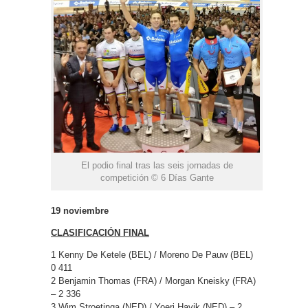
El podio final tras las seis jornadas de
competición © 6 Días Gante
19 noviembre
CLASIFICACIÓN FINAL
1 Kenny De Ketele (BEL) / Moreno De Pauw (BEL)
0 411
2 Benjamin Thomas (FRA) / Morgan Kneisky (FRA)
– 2 336
3 Wim Stroetinga (NED) / Yoeri Havik (NED) – 2