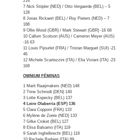
214
7 Nick Stöpler (NED) / Otto Vergaerde (BEL) – 5
128
8 Jonas Rickaert (BEL) / Roy Pieters (NED) – 7
188
9 Ollie Wood (GBR) / Mark Stewart (GBR) -16 68
10 Callum Scotson (AUS) / Cameron Meyer (AUS)
-16 63
11 Louis Pijourlet (FRA) / Tristan Marguet (SUI) -21
46
12 Michele Scartezzini (ITA) / Elia Viviani (ITA) -23
168
OMNIUM FÉMINAS
1 Marit Raaijmakers (NED) 148
2 Trine Schmidt (DEN) 140
3 Lotte Kopecky (BEL) 137
4 Leire Olaberria (ESP) 136
5 Clara Copponi (FRA) 133
6 Mylène de Zoete (NED) 133
7 Gilke Croket (BEL) 127
8 Elisa Balsamo (ITA) 119
9 Sarah Inghelbrecht (BEL) 118
10 Rachele Barbieri (ITA) 89