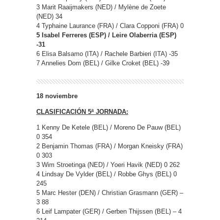
3 Marit Raaijmakers (NED) / Mylène de Zoete
(NED) 34
4 Typhaine Laurance (FRA) / Clara Copponi (FRA) 0
5 Isabel Ferreres (ESP) / Leire Olaberria (ESP)
-31
6 Elisa Balsamo (ITA) / Rachele Barbieri (ITA) -35
7 Annelies Dom (BEL) / Gilke Croket (BEL) -39
18 noviembre
CLASIFICACIÓN 5ª JORNADA:
1 Kenny De Ketele (BEL) / Moreno De Pauw (BEL)
0 354
2 Benjamin Thomas (FRA) / Morgan Kneisky (FRA)
0 303
3 Wim Stroetinga (NED) / Yoeri Havik (NED) 0 262
4 Lindsay De Vylder (BEL) / Robbe Ghys (BEL) 0
245
5 Marc Hester (DEN) / Christian Grasmann (GER) –
3 88
6 Leif Lampater (GER) / Gerben Thijssen (BEL) – 4