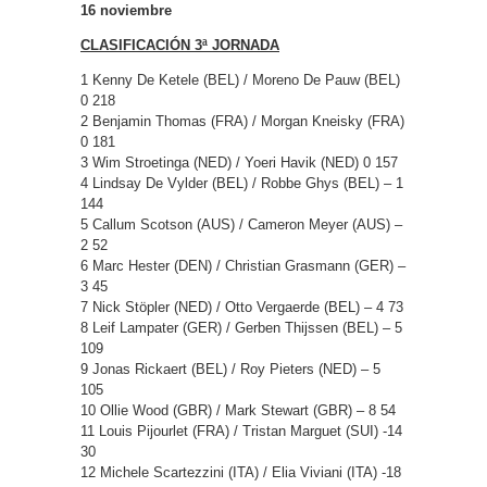
16 noviembre
CLASIFICACIÓN 3ª JORNADA
1 Kenny De Ketele (BEL) / Moreno De Pauw (BEL)
0 218
2 Benjamin Thomas (FRA) / Morgan Kneisky (FRA)
0 181
3 Wim Stroetinga (NED) / Yoeri Havik (NED) 0 157
4 Lindsay De Vylder (BEL) / Robbe Ghys (BEL) – 1
144
5 Callum Scotson (AUS) / Cameron Meyer (AUS) –
2 52
6 Marc Hester (DEN) / Christian Grasmann (GER) –
3 45
7 Nick Stöpler (NED) / Otto Vergaerde (BEL) – 4 73
8 Leif Lampater (GER) / Gerben Thijssen (BEL) – 5
109
9 Jonas Rickaert (BEL) / Roy Pieters (NED) – 5
105
10 Ollie Wood (GBR) / Mark Stewart (GBR) – 8 54
11 Louis Pijourlet (FRA) / Tristan Marguet (SUI) -14
30
12 Michele Scartezzini (ITA) / Elia Viviani (ITA) -18