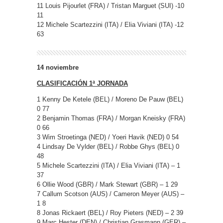
11 Louis Pijourlet (FRA) / Tristan Marguet (SUI) -10
11
12 Michele Scartezzini (ITA) / Elia Viviani (ITA) -12
63
14 noviembre
CLASIFICACIÓN 1ª JORNADA
1 Kenny De Ketele (BEL) / Moreno De Pauw (BEL)
0 77
2 Benjamin Thomas (FRA) / Morgan Kneisky (FRA)
0 66
3 Wim Stroetinga (NED) / Yoeri Havik (NED) 0 54
4 Lindsay De Vylder (BEL) / Robbe Ghys (BEL) 0
48
5 Michele Scartezzini (ITA) / Elia Viviani (ITA) – 1
37
6 Ollie Wood (GBR) / Mark Stewart (GBR) – 1 29
7 Callum Scotson (AUS) / Cameron Meyer (AUS) –
1 8
8 Jonas Rickaert (BEL) / Roy Pieters (NED) – 2 39
9 Marc Hester (DEN) / Christian Grasmann (GER) –