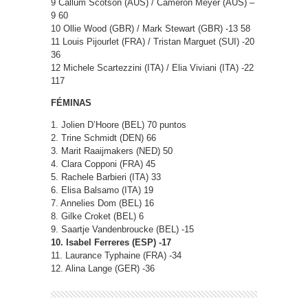
9 Callum Scotson (AUS) / Cameron Meyer (AUS) –
9 60
10 Ollie Wood (GBR) / Mark Stewart (GBR) -13 58
11 Louis Pijourlet (FRA) / Tristan Marguet (SUI) -20
36
12 Michele Scartezzini (ITA) / Elia Viviani (ITA) -22
117
FÉMINAS
1. Jolien D’Hoore (BEL) 70 puntos
2. Trine Schmidt (DEN) 66
3. Marit Raaijmakers (NED) 50
4. Clara Copponi (FRA) 45
5. Rachele Barbieri (ITA) 33
6. Elisa Balsamo (ITA) 19
7. Annelies Dom (BEL) 16
8. Gilke Croket (BEL) 6
9. Saartje Vandenbroucke (BEL) -15
10. Isabel Ferreres (ESP) -17
11. Laurance Typhaine (FRA) -34
12. Alina Lange (GER) -36