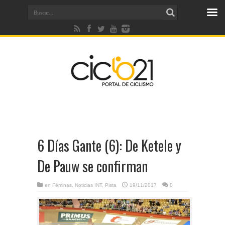
6 Días Gante (6): De Ketele y
De Pauw se confirman
en
Féminas
,
Noticias INT
,
Pista
19/11/2017
0