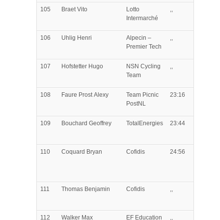
105
Braet
Vito
Lotto
,,
Intermarché
106
Uhlig
Henri
Alpecin –
,,
Premier Tech
107
Hofstetter
Hugo
NSN Cycling
,,
Team
108
Faure Prost
Alexy
Team Picnic
23:16
PostNL
109
Bouchard
Geoffrey
TotalEnergies
23:44
110
Coquard
Bryan
Cofidis
24:56
111
Thomas
Benjamin
Cofidis
,,
112
Walker
Max
EF Education
,,