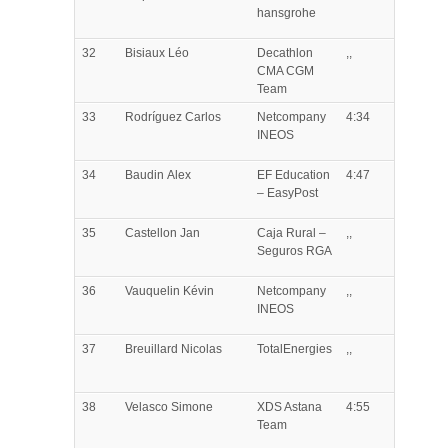
hansgrohe
32
Bisiaux
Léo
Decathlon
,,
CMA CGM
Team
33
Rodríguez
Carlos
Netcompany
4:34
INEOS
34
Baudin
Alex
EF Education
4:47
– EasyPost
35
Castellon
Jan
Caja Rural –
,,
Seguros RGA
36
Vauquelin
Kévin
Netcompany
,,
INEOS
37
Breuillard
Nicolas
TotalEnergies
,,
38
Velasco
Simone
XDS Astana
4:55
Team