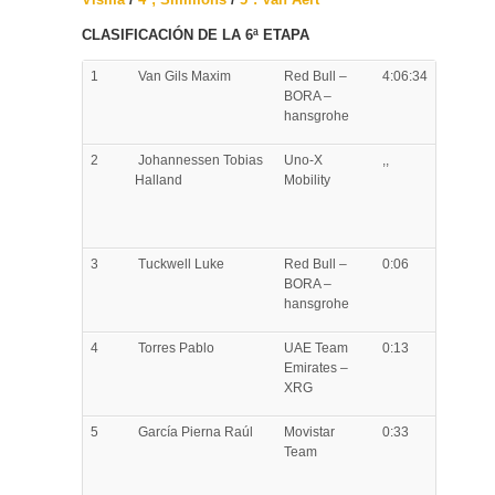
CLASIFICACIÓN DE LA 6ª ETAPA
1
Van Gils
Maxim
Red Bull –
4:06:34
BORA –
hansgrohe
2
Johannessen
Tobias
Uno-X
,,
Halland
Mobility
3
Tuckwell
Luke
Red Bull –
0:06
BORA –
hansgrohe
4
Torres
Pablo
UAE Team
0:13
Emirates –
XRG
5
García Pierna
Raúl
Movistar
0:33
Team