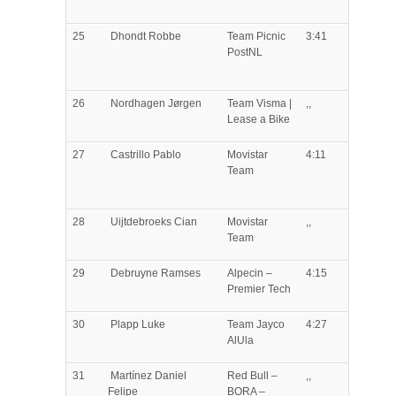
25
Dhondt
Robbe
Team Picnic
3:41
PostNL
26
Nordhagen
Jørgen
Team Visma |
,,
Lease a Bike
27
Castrillo
Pablo
Movistar
4:11
Team
28
Uijtdebroeks
Cian
Movistar
,,
Team
29
Debruyne
Ramses
Alpecin –
4:15
Premier Tech
30
Plapp
Luke
Team Jayco
4:27
AlUla
31
Martínez
Daniel
Red Bull –
,,
Felipe
BORA –