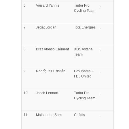
6
Voisard
Yannis
Tudor Pro
,,
Cycling Team
7
Jegat
Jordan
TotalEnergies
,,
8
Braz Afonso
Clément
XDS Astana
,,
Team
9
Rodríguez
Cristián
Groupama –
,,
FDJ United
10
Jasch
Lennart
Tudor Pro
,,
Cycling Team
11
Maisonobe
Sam
Cofidis
,,