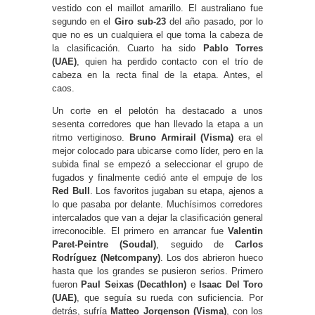
vestido con el maillot amarillo. El australiano fue
segundo en el
Giro sub-23
del año pasado, por lo
que no es un cualquiera el que toma la cabeza de
la clasificación. Cuarto ha sido
Pablo Torres
(UAE)
, quien ha perdido contacto con el trío de
cabeza en la recta final de la etapa. Antes, el
caos.
Un corte en el pelotón ha destacado a unos
sesenta corredores que han llevado la etapa a un
ritmo vertiginoso.
Bruno Armirail (Visma)
era el
mejor colocado para ubicarse como líder, pero en la
subida final se empezó a seleccionar el grupo de
fugados y finalmente cedió ante el empuje de los
Red Bull
. Los favoritos jugaban su etapa, ajenos a
lo que pasaba por delante. Muchísimos corredores
intercalados que van a dejar la clasificación general
irreconocible. El primero en arrancar fue
Valentin
Paret-Peintre (Soudal)
, seguido de
Carlos
Rodríguez (Netcompany)
. Los dos abrieron hueco
hasta que los grandes se pusieron serios. Primero
fueron
Paul Seixas (Decathlon)
e
Isaac Del Toro
(UAE)
, que seguía su rueda con suficiencia. Por
detrás, sufría
Matteo Jorgenson (Visma)
, con los