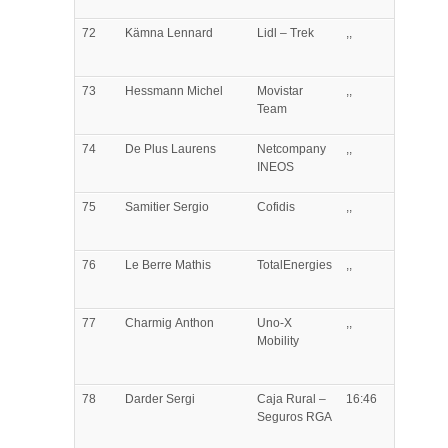
72
Kämna
Lennard
Lidl – Trek
,,
73
Hessmann
Michel
Movistar
,,
Team
74
De Plus
Laurens
Netcompany
,,
INEOS
75
Samitier
Sergio
Cofidis
,,
76
Le Berre
Mathis
TotalEnergies
,,
77
Charmig
Anthon
Uno-X
,,
Mobility
78
Darder
Sergi
Caja Rural –
16:46
Seguros RGA