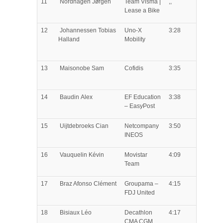
11
Nordhagen
Jørgen
Team Visma |
,,
Lease a Bike
12
Johannessen
Tobias
Uno-X
3:28
Halland
Mobility
13
Maisonobe
Sam
Cofidis
3:35
14
Baudin
Alex
EF Education
3:38
– EasyPost
15
Uijtdebroeks
Cian
Netcompany
3:50
INEOS
16
Vauquelin
Kévin
Movistar
4:09
Team
17
Braz Afonso
Clément
Groupama –
4:15
FDJ United
18
Bisiaux
Léo
Decathlon
4:17
CMA CGM