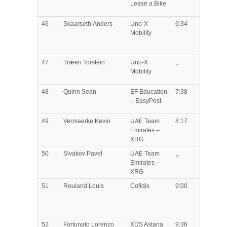
Lease a Bike
46
Skaarseth
Anders
Uno-X
6:34
Mobility
47
Træen
Torstein
Uno-X
,,
Mobility
48
Quinn
Sean
EF Education
7:38
– EasyPost
49
Vermaerke
Kevin
UAE Team
8:17
Emirates –
XRG
50
Sivakov
Pavel
UAE Team
,,
Emirates –
XRG
51
Rouland
Louis
Cofidis
9:00
52
Fortunato
Lorenzo
XDS Astana
9:36