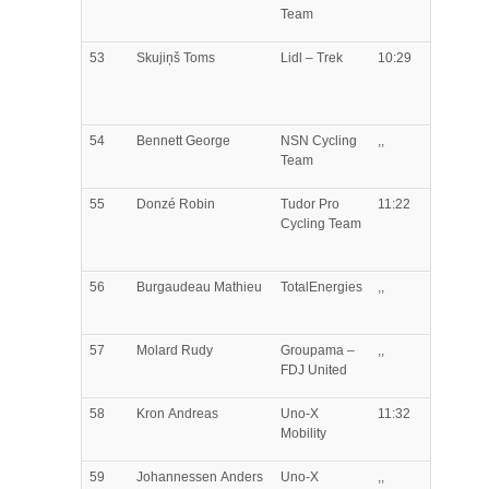
Team
53
Skujiņš
Toms
Lidl – Trek
10:29
54
Bennett
George
NSN Cycling
,,
Team
55
Donzé
Robin
Tudor Pro
11:22
Cycling Team
56
Burgaudeau
Mathieu
TotalEnergies
,,
57
Molard
Rudy
Groupama –
,,
FDJ United
58
Kron
Andreas
Uno-X
11:32
Mobility
59
Johannessen
Anders
Uno-X
,,