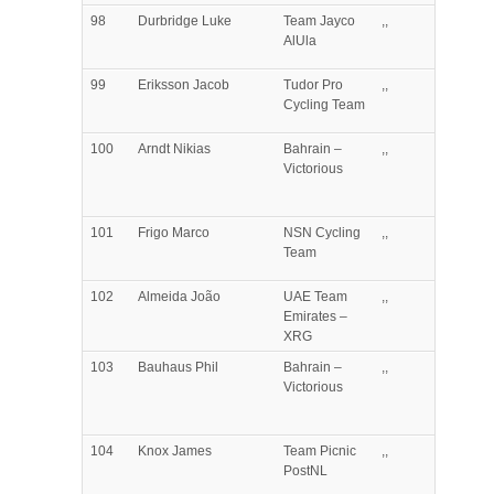
98
Durbridge
Luke
Team Jayco
,,
AlUla
99
Eriksson
Jacob
Tudor Pro
,,
Cycling Team
100
Arndt
Nikias
Bahrain –
,,
Victorious
101
Frigo
Marco
NSN Cycling
,,
Team
102
Almeida
João
UAE Team
,,
Emirates –
XRG
103
Bauhaus
Phil
Bahrain –
,,
Victorious
104
Knox
James
Team Picnic
,,
PostNL