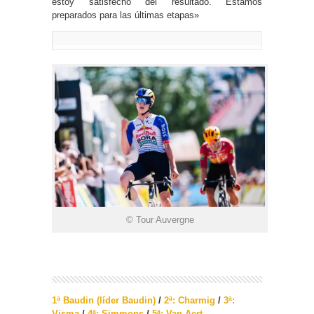
estoy satisfecho del resultado. Estamos
preparados para las últimas etapas»
© Tour Auvergne
1ª Baudin (líder Baudin)
/
2ª: Charmig
/
3ª:
Visma
/
4ª; Simmons
/
5ª: Van Aert