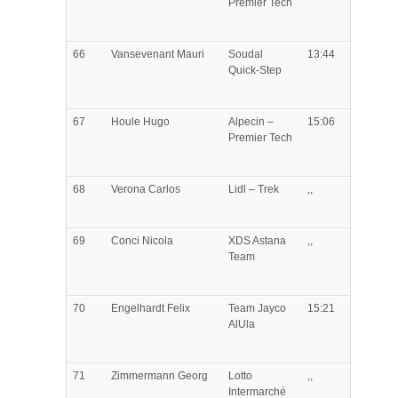
Premier Tech
66
Vansevenant
Mauri
Soudal
13:44
Quick-Step
67
Houle
Hugo
Alpecin –
15:06
Premier Tech
68
Verona
Carlos
Lidl – Trek
,,
69
Conci
Nicola
XDS Astana
,,
Team
70
Engelhardt
Felix
Team Jayco
15:21
AlUla
71
Zimmermann
Georg
Lotto
,,
Intermarché