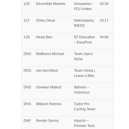
126
Decomble
Maxime
Groupama –
28:34
FDJ United
127
Onley
Oscar
Netcompany
29:17
INEOS
128
Healy
Ben
EF Education
34:05
– EasyPost
DNS
Matthews
Michael
Team Jayco
AlUla
DNS
van Aert
Wout
Team Visma |
Lease a Bike
DNS
Govekar
Matevž
Bahrain –
Victorious
DNS
Wilksch
Hannes
Tudor Pro
Cycling Team
DNF
Remijn
Senna
Alpecin –
Premier Tech