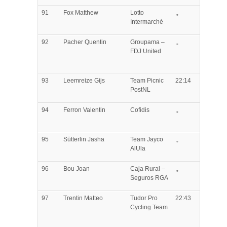
91
Fox
Matthew
Lotto
,,
Intermarché
92
Pacher
Quentin
Groupama –
,,
FDJ United
93
Leemreize
Gijs
Team Picnic
22:14
PostNL
94
Ferron
Valentin
Cofidis
,,
95
Sütterlin
Jasha
Team Jayco
,,
AlUla
96
Bou
Joan
Caja Rural –
,,
Seguros RGA
97
Trentin
Matteo
Tudor Pro
22:43
Cycling Team