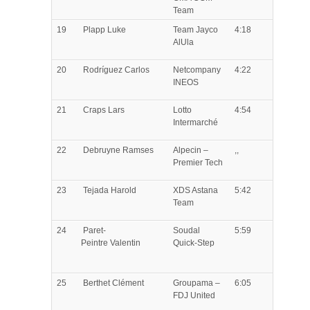
Team
19
Plapp
Luke
Team Jayco
4:18
AlUla
20
Rodríguez
Carlos
Netcompany
4:22
INEOS
21
Craps
Lars
Lotto
4:54
Intermarché
22
Debruyne
Ramses
Alpecin –
,,
Premier Tech
23
Tejada
Harold
XDS Astana
5:42
Team
24
Paret-
Soudal
5:59
Peintre
Valentin
Quick-Step
25
Berthet
Clément
Groupama –
6:05
FDJ United