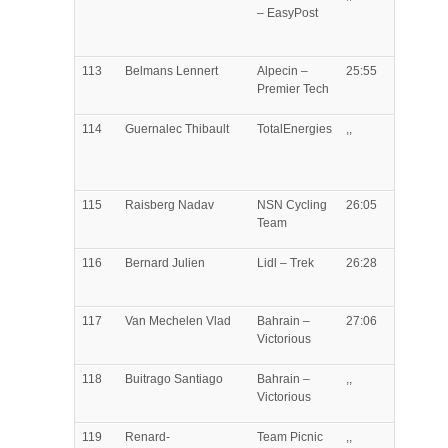
– EasyPost
113
Belmans
Lennert
Alpecin –
25:55
Premier Tech
114
Guernalec
Thibault
TotalEnergies
,,
115
Raisberg
Nadav
NSN Cycling
26:05
Team
116
Bernard
Julien
Lidl – Trek
26:28
117
Van Mechelen
Vlad
Bahrain –
27:06
Victorious
118
Buitrago
Santiago
Bahrain –
,,
Victorious
119
Renard-
Team Picnic
,,