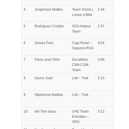
4
Jorgenson
Matteo
Team Visma |
2:34
Lease a Bike
5
Rodríguez
Cristián
XDS Astana
2:37
Team
6
Seixas
Paul
Caja Rural –
3:04
Seguros RGA
7
Parra
José Félix
Decathlon
3:06
CMA CGM
Team
8
Ayuso
Juan
Lidl – Trek
3:15
9
Skjelmose
Mattias
Lidl – Trek
,,
10
del Toro
Isaac
UAE Team
3:22
Emirates –
XRG