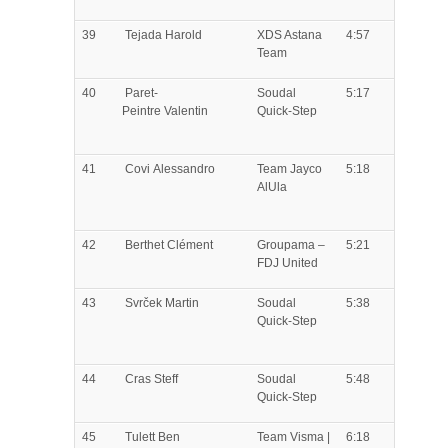
39
Tejada
Harold
XDS Astana
4:57
Team
40
Paret-
Soudal
5:17
Peintre
Valentin
Quick-Step
41
Covi
Alessandro
Team Jayco
5:18
AlUla
42
Berthet
Clément
Groupama –
5:21
FDJ United
43
Svrček
Martin
Soudal
5:38
Quick-Step
44
Cras
Steff
Soudal
5:48
Quick-Step
45
Tulett
Ben
Team Visma |
6:18