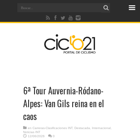
6ª Tour Auvernia-Ródano-
Alpes: Van Gils reina en el
caos
en
Carreras-Clasificaciones INT
,
Destacada
,
Internacional
,
Noticias INT
12/06/2026
0