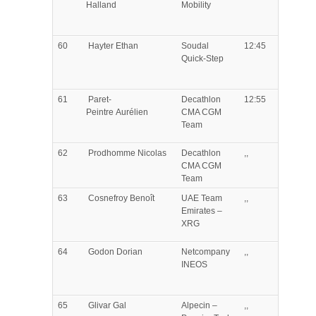
Halland
Mobility
60
Hayter
Ethan
Soudal
12:45
Quick-Step
61
Paret-
Decathlon
12:55
Peintre
Aurélien
CMA CGM
Team
62
Prodhomme
Nicolas
Decathlon
,,
CMA CGM
Team
63
Cosnefroy
Benoît
UAE Team
,,
Emirates –
XRG
64
Godon
Dorian
Netcompany
,,
INEOS
65
Glivar
Gal
Alpecin –
,,