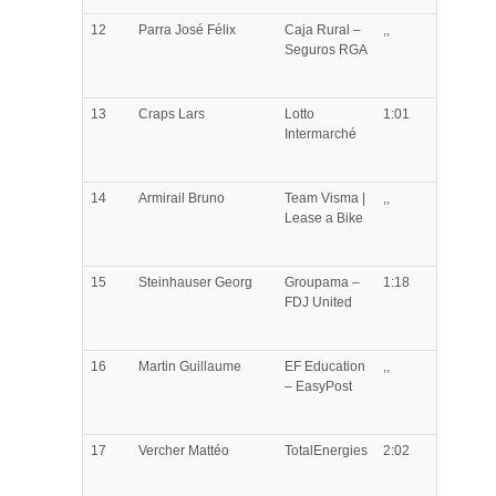
12
Parra
José Félix
Caja Rural –
,,
Seguros RGA
13
Craps
Lars
Lotto
1:01
Intermarché
14
Armirail
Bruno
Team Visma |
,,
Lease a Bike
15
Steinhauser
Georg
Groupama –
1:18
FDJ United
16
Martin
Guillaume
EF Education
,,
– EasyPost
17
Vercher
Mattéo
TotalEnergies
2:02