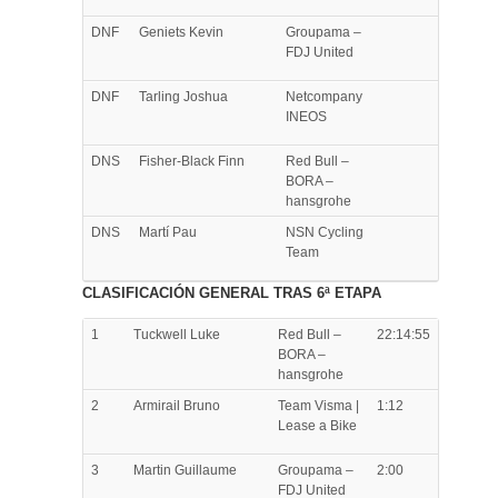
DNF
Geniets
Kevin
Groupama –
FDJ United
DNF
Tarling
Joshua
Netcompany
INEOS
DNS
Fisher-Black
Finn
Red Bull –
BORA –
hansgrohe
DNS
Martí
Pau
NSN Cycling
Team
CLASIFICACIÓN GENERAL TRAS 6ª ETAPA
1
Tuckwell
Luke
Red Bull –
22:14:55
BORA –
hansgrohe
2
Armirail
Bruno
Team Visma |
1:12
Lease a Bike
3
Martin
Guillaume
Groupama –
2:00
FDJ United