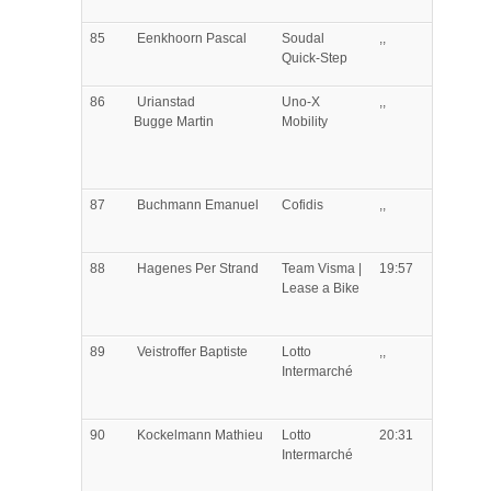
85
Eenkhoorn
Pascal
Soudal
,,
Quick-Step
86
Urianstad
Uno-X
,,
Bugge
Martin
Mobility
87
Buchmann
Emanuel
Cofidis
,,
88
Hagenes
Per Strand
Team Visma |
19:57
Lease a Bike
89
Veistroffer
Baptiste
Lotto
,,
Intermarché
90
Kockelmann
Mathieu
Lotto
20:31
Intermarché