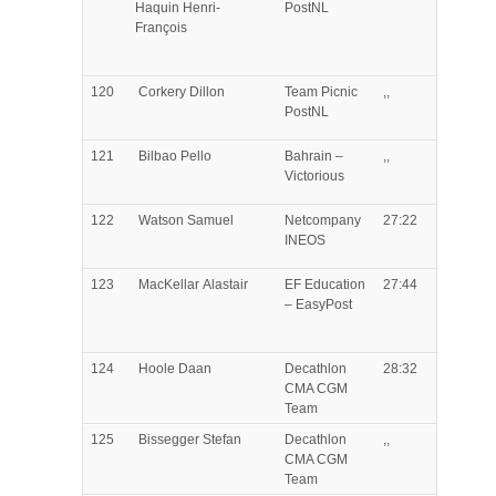
Haquin
Henri-
PostNL
François
120
Corkery
Dillon
Team Picnic
,,
PostNL
121
Bilbao
Pello
Bahrain –
,,
Victorious
122
Watson
Samuel
Netcompany
27:22
INEOS
123
MacKellar
Alastair
EF Education
27:44
– EasyPost
124
Hoole
Daan
Decathlon
28:32
CMA CGM
Team
125
Bissegger
Stefan
Decathlon
,,
CMA CGM
Team