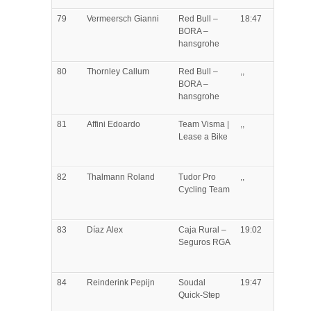
79
Vermeersch
Gianni
Red Bull –
18:47
BORA –
hansgrohe
80
Thornley
Callum
Red Bull –
,,
BORA –
hansgrohe
81
Affini
Edoardo
Team Visma |
,,
Lease a Bike
82
Thalmann
Roland
Tudor Pro
,,
Cycling Team
83
Díaz
Alex
Caja Rural –
19:02
Seguros RGA
84
Reinderink
Pepijn
Soudal
19:47
Quick-Step