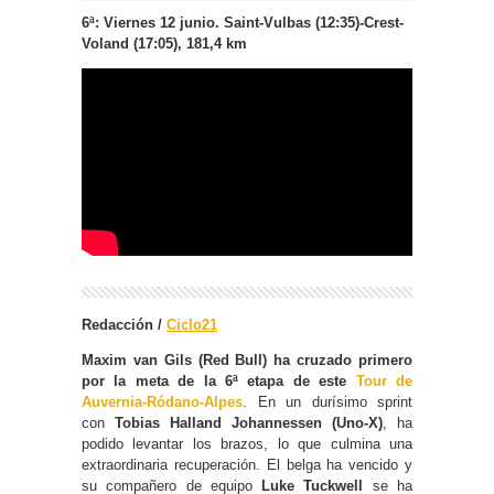
6ª: Viernes 12 junio.
Saint-Vulbas (12:35)-Crest-
Voland (17:05), 181,4 km
Redacción /
Ciclo21
Maxim van Gils (Red Bull) ha cruzado primero
por la meta de la 6ª etapa de este
Tour de
Auvernia-Ródano-Alpes
. En un durísimo sprint
con
Tobias Halland Johannessen (Uno-X)
, ha
podido levantar los brazos, lo que culmina una
extraordinaria recuperación. El belga ha vencido y
su compañero de equipo
Luke Tuckwell
se ha