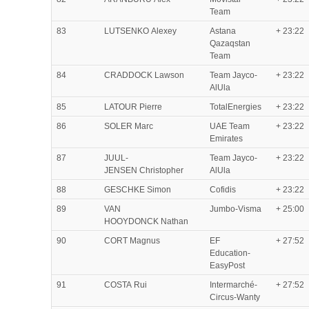
Team
83
LUTSENKO Alexey
Astana
+ 23:22
Qazaqstan
Team
84
CRADDOCK Lawson
Team Jayco-
+ 23:22
AlUla
85
LATOUR Pierre
TotalEnergies
+ 23:22
86
SOLER Marc
UAE Team
+ 23:22
Emirates
87
JUUL-
Team Jayco-
+ 23:22
JENSEN Christopher
AlUla
88
GESCHKE Simon
Cofidis
+ 23:22
89
VAN
Jumbo-Visma
+ 25:00
HOOYDONCK Nathan
90
CORT Magnus
EF
+ 27:52
Education-
EasyPost
91
COSTA Rui
Intermarché-
+ 27:52
Circus-Wanty