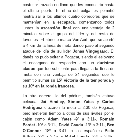
posterior trazado en llano que les conduciría hasta
el último puerto. El ritmo del belga les permitió
neutralizar a los últimos cuatro corredores que se
mantenían en la escapada, comenzando todos
juntos la
ascensión final
con una ventaja de 2
minutos sobre el grupo del líder y del resto de
favoritos. El ritmo lo marcó Van Aert, que se apartó
a 4 km de la línea de meta dando paso al segundo
ataque del día de su líder
Jonas Vingegaard.
El
danés no pudo soltar a Pogacar, siendo el esloveno
el encargado de responder con un
durísimo
ataque
que fue suficiente para llegar a la línea de
meta con una ventaja de 24 segundos que le
permitió sumar su
15ª victoria de la temporada
y
su
10ª en la ronda francesa
.
La otra carrera, la del pódium, también estuvo
peleada.
Jai Hindley, Simon Yates
y
Carlos
Rodríguez
cruzaron la meta a 2:30 de Pogacar,
pero metieron tiempo a otros de sus rivales por el
cajón como
Adam Yates
-9º a 3:11-,
Romain
Bardet
-10º a 3:11-,
David Gaudu
-13º a 3:11-,
Ben
O´Connor
-18º a 3:41- o los españoles
Pello
Bilbao
-22º a 3:45- y
Mikel Landa
-23º a 3:45-.