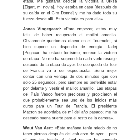
etapa. Me gustaría dedicar la victoria a Urksa
[Zigart, mi novia]. Hoy estaba en casa [después de
su caída en el Giro Donne] y me ha dado toda su
fuerza desde allí. Esta victoria es para ella».
Jonas Vingegaard:
«Para empezar, estoy muy
feliz de haber recuperado el maillot amarillo.
Obviamente queríamos atacar en el Tourmalet, si
bien supone un dispendio de energía. Tadej
[Pogacar] ha estado fortísimo; merece la victoria
de etapa. No me ha sorprendido nada verle resurgir
después de la etapa de ayer. Lo que queda de Tour
de Francia va a ser espectacular. Sería mejor
contar con una ventaja de dos minutos que con
sólo 25 segundos, pero siempre es preferible estar
por delante y vestir el maillot amarillo. Las etapas
del País Vasco fueron preciosas y propiciaron el
que probablemente sea uno de los inicios más
duros para un Tour de Francia. El presidente
Macron se acordaba de mí del año pasado; me ha
deseado buena suerte para el resto de la carrera».
Wout Van Aert:
«Esta mañana tenía miedo de no
tener piernas después del esfuerzo de ayer… pero
sí que he tenido. Al final no se ha quedado