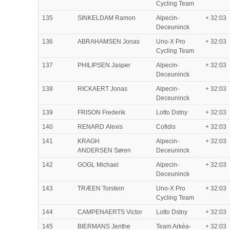
Cycling Team
135
SINKELDAM Ramon
Alpecin-
+ 32:03
Deceuninck
136
ABRAHAMSEN Jonas
Uno-X Pro
+ 32:03
Cycling Team
137
PHILIPSEN Jasper
Alpecin-
+ 32:03
Deceuninck
138
RICKAERT Jonas
Alpecin-
+ 32:03
Deceuninck
139
FRISON Frederik
Lotto Dstny
+ 32:03
140
RENARD Alexis
Cofidis
+ 32:03
141
KRAGH
Alpecin-
+ 32:03
ANDERSEN Søren
Deceuninck
142
GOGL Michael
Alpecin-
+ 32:03
Deceuninck
143
TRÆEN Torstein
Uno-X Pro
+ 32:03
Cycling Team
144
CAMPENAERTS Victor
Lotto Dstny
+ 32:03
145
BIERMANS Jenthe
Team Arkéa-
+ 32:03