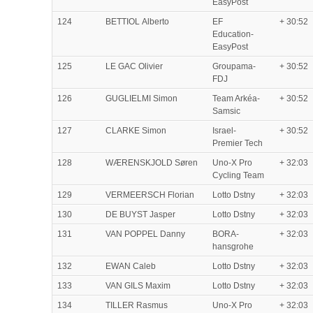
EasyPost
124
BETTIOL Alberto
EF
+ 30:52
Education-
EasyPost
125
LE GAC Olivier
Groupama-
+ 30:52
FDJ
126
GUGLIELMI Simon
Team Arkéa-
+ 30:52
Samsic
127
CLARKE Simon
Israel-
+ 30:52
Premier Tech
128
WÆRENSKJOLD Søren
Uno-X Pro
+ 32:03
Cycling Team
129
VERMEERSCH Florian
Lotto Dstny
+ 32:03
130
DE BUYST Jasper
Lotto Dstny
+ 32:03
131
VAN POPPEL Danny
BORA-
+ 32:03
hansgrohe
132
EWAN Caleb
Lotto Dstny
+ 32:03
133
VAN GILS Maxim
Lotto Dstny
+ 32:03
134
TILLER Rasmus
Uno-X Pro
+ 32:03