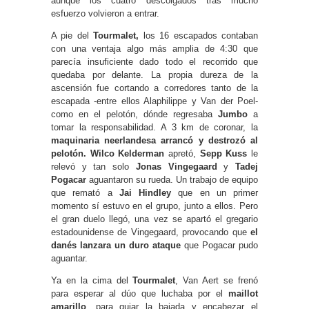
aunque los cuatro descolgados tras mucho
esfuerzo volvieron a entrar.
A pie del
Tourmalet,
los 16 escapados contaban
con una ventaja algo más amplia de 4:30 que
parecía insuficiente dado todo el recorrido que
quedaba por delante. La propia dureza de la
ascensión fue cortando a corredores tanto de la
escapada -entre ellos Alaphilippe y Van der Poel-
como en el pelotón, dónde regresaba
Jumbo
a
tomar la responsabilidad. A 3 km de coronar, la
maquinaria neerlandesa arrancó y destrozó al
pelotón.
Wilco Kelderman
apretó,
Sepp Kuss
le
relevó y tan solo
Jonas Vingegaard
y
Tadej
Pogacar
aguantaron su rueda. Un trabajo de equipo
que remató a
Jai Hindley
que en un primer
momento sí estuvo en el grupo, junto a ellos. Pero
el gran duelo llegó, una vez se apartó el gregario
estadounidense de Vingegaard, provocando que
el
danés lanzara un duro ataque
que Pogacar pudo
aguantar.
Ya en la cima del
Tourmalet
, Van Aert se frenó
para esperar al dúo que luchaba por el
maillot
amarillo
, para guiar la bajada y encabezar el