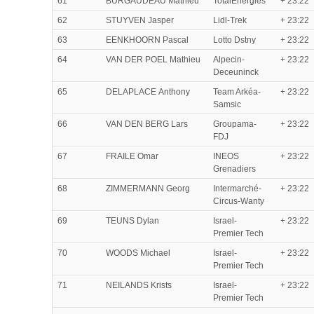
61
BURGAUDEAU Mathieu
TotalEnergies
+ 23:22
62
STUYVEN Jasper
Lidl-Trek
+ 23:22
63
EENKHOORN Pascal
Lotto Dstny
+ 23:22
64
VAN DER POEL Mathieu
Alpecin-
+ 23:22
Deceuninck
65
DELAPLACE Anthony
Team Arkéa-
+ 23:22
Samsic
66
VAN DEN BERG Lars
Groupama-
+ 23:22
FDJ
67
FRAILE Omar
INEOS
+ 23:22
Grenadiers
68
ZIMMERMANN Georg
Intermarché-
+ 23:22
Circus-Wanty
69
TEUNS Dylan
Israel-
+ 23:22
Premier Tech
70
WOODS Michael
Israel-
+ 23:22
Premier Tech
71
NEILANDS Krists
Israel-
+ 23:22
Premier Tech