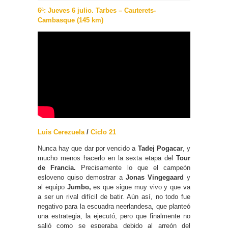
6ª: Jueves 6 julio. Tarbes – Cauterets-
Cambasque (145 km)
Luis Cerezuela
/
Ciclo 21
Nunca hay que dar por vencido a
Tadej Pogacar
, y
mucho menos hacerlo en la sexta etapa del
Tour
de Francia.
Precisamente lo que el campeón
esloveno quiso demostrar a
Jonas Vingegaard
y
al equipo
Jumbo,
es que sigue muy vivo y que va
a ser un rival difícil de batir. Aún así, no todo fue
negativo para la escuadra neerlandesa, que planteó
una estrategia, la ejecutó, pero que finalmente no
salió como se esperaba debido al arreón del