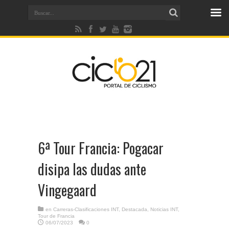
6ª Tour Francia: Pogacar
disipa las dudas ante
Vingegaard
en
Carreras-Clasificaciones INT
,
Destacada
,
Noticias INT
,
Tour de Francia
06/07/2023
0