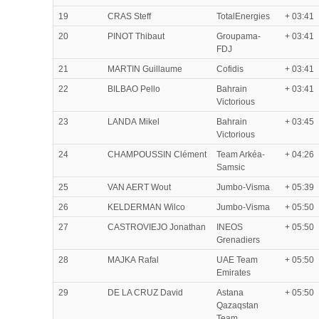
19
CRAS Steff
TotalEnergies
+ 03:41
20
PINOT Thibaut
Groupama-
+ 03:41
FDJ
21
MARTIN Guillaume
Cofidis
+ 03:41
22
BILBAO Pello
Bahrain
+ 03:41
Victorious
23
LANDA Mikel
Bahrain
+ 03:45
Victorious
24
CHAMPOUSSIN Clément
Team Arkéa-
+ 04:26
Samsic
25
VAN AERT Wout
Jumbo-Visma
+ 05:39
26
KELDERMAN Wilco
Jumbo-Visma
+ 05:50
27
CASTROVIEJO Jonathan
INEOS
+ 05:50
Grenadiers
28
MAJKA Rafal
UAE Team
+ 05:50
Emirates
29
DE LA CRUZ David
Astana
+ 05:50
Qazaqstan
Team