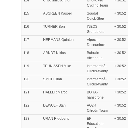
114
CHARMIG Anthon
Uno-X Pro
+ 30:52
Cycling Team
115
ASGREEN Kasper
Soudal
+ 30:52
Quick-Step
116
TURNER Ben
INEOS
+ 30:52
Grenadiers
117
HERMANS Quinten
Alpecin-
+ 30:52
Deceuninck
118
ARNDT Nikias
Bahrain
+ 30:52
Victorious
119
TEUNISSEN Mike
Intermarché-
+ 30:52
Circus-Wanty
120
SMITH Dion
Intermarché-
+ 30:52
Circus-Wanty
121
HALLER Marco
BORA-
+ 30:52
hansgrohe
122
DEWULF Stan
AG2R
+ 30:52
Citroën Team
123
URAN Rigoberto
EF
+ 30:52
Education-