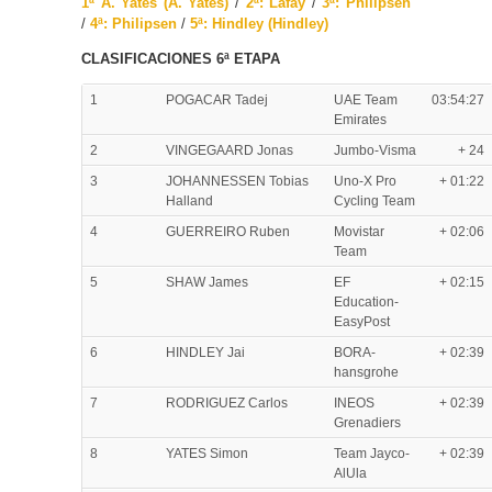
1ª A. Yates (A. Yates)
/
2ª: Lafay
/
3ª: Philipsen
/
4ª: Philipsen
/
5ª: Hindley (Hindley)
CLASIFICACIONES 6ª ETAPA
1
POGACAR Tadej
UAE Team
03:54:27
Emirates
2
VINGEGAARD Jonas
Jumbo-Visma
+ 24
3
JOHANNESSEN Tobias
Uno-X Pro
+ 01:22
Halland
Cycling Team
4
GUERREIRO Ruben
Movistar
+ 02:06
Team
5
SHAW James
EF
+ 02:15
Education-
EasyPost
6
HINDLEY Jai
BORA-
+ 02:39
hansgrohe
7
RODRIGUEZ Carlos
INEOS
+ 02:39
Grenadiers
8
YATES Simon
Team Jayco-
+ 02:39
AlUla