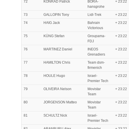
72
KONRAD Patrick
BORA-
+ 23:22
hansgrohe
73
GALLOPIN Tony
Lidl-Trek
+ 23:22
74
HAIG Jack
Bahrain
+ 23:22
Victorious
75
KÜNG Stefan
Groupama-
+ 23:22
FDJ
76
MARTINEZ Daniel
INEOS
+ 23:22
Grenadiers
77
HAMILTON Chris
Team dsm-
+ 23:22
firmenich
78
HOULE Hugo
Israel-
+ 23:22
Premier Tech
79
OLIVEIRA Nelson
Movistar
+ 23:22
Team
80
JORGENSON Matteo
Movistar
+ 23:22
Team
81
SCHULTZ Nick
Israel-
+ 23:22
Premier Tech
82
ARANBURU Alex
Movistar
+ 23:22