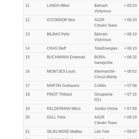
11
LANDA Mikel
Bahrain
+ 05:53
Victorious
12
O’CONNOR Ben
AG2R
+ 06:10
Citroën Team
13
BILBAO Pello
Bahrain
+ 06:10
Victorious
14
CRAS Steff
TotalEnergies
+ 06:10
15
BUCHMANN Emanuel
BORA-
+ 06:32
hansgrohe
16
MEINTJES Louis
Intermarché-
+ 06:52
Circus-Wanty
17
MARTIN Guillaume
Cofidis
+ 07:08
18
PINOT Thibaut
Groupama-
+ 07:16
FDJ
19
KELDERMAN Wilco
Jumbo-Visma
+ 07:58
20
GALL Felix
AG2R
+ 08:19
Citroën Team
21
SKJELMOSE Mattias
Lidl-Trek
+ 08:47