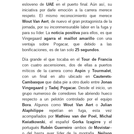
esloveno de
UAE
en el puerto final. Aún así, su
iniciativa por darle emoción a la carrera merece
respeto. El mismo reconocimiento que merece
Wout Van Aert
, de nuevo el gran protagonista de la
jornada, por su inconmensurable labor en la fuga y
para su líder. La
noticia positiva
para ellos, es que
Vingegaard
agarra el maillot amarillo
con una
ventaja sobre Pogacar, que debido a las
bonificaciones, es de tan solo
25 segundos
.
Día grande el que tocaba en el
Tour de Francia
con cuatro ascensiones, dos de ellas a puertos
míticos de la carrera como
Aspin
y
Tourmalet
,
con un final en alto ubicado en
Cauterets-
Cambasque
que daba pie a otro duelo entre
Jonas
Vingegaard
y
Tadej Pogacar.
Desde el inicio, un
grupo numeroso de corredores fue abriendo hueco
respecto a un pelotón controlado por el equipo
Bora
. Algunos como
Wout Van Aert
o
Julian
Alaphilippe
repetían en fuga, esta vez
acompañados por
Mathieu van der Poel, Michal
Kwiatkowski
, el español
Gorka Izagirre
y el
portugués
Rubén Guerreiro
-ambos de
Movistar
–
o del hasta ayer líder de la montaña,
Neilson