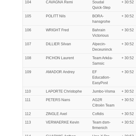
104
CAVAGNA Remi
Soudal
+ 30:52
Quick-Step
105
POLITT Nils
BORA-
+ 30:52
hansgrohe
106
WRIGHT Fred
Bahrain
+ 30:52
Victorious
107
DILLIER Silvan
Alpecin-
+ 30:52
Deceuninck
108
PICHON Laurent
Team Arkéa-
+ 30:52
Samsic
109
AMADOR Andrey
EF
+ 30:52
Education-
EasyPost
110
LAPORTE Christophe
Jumbo-Visma
+ 30:52
111
PETERS Nans
AG2R
+ 30:52
Citroën Team
112
ZINGLE Axel
Cofidis
+ 30:52
113
VERMAERKE Kevin
Team dsm-
+ 30:52
firmenich