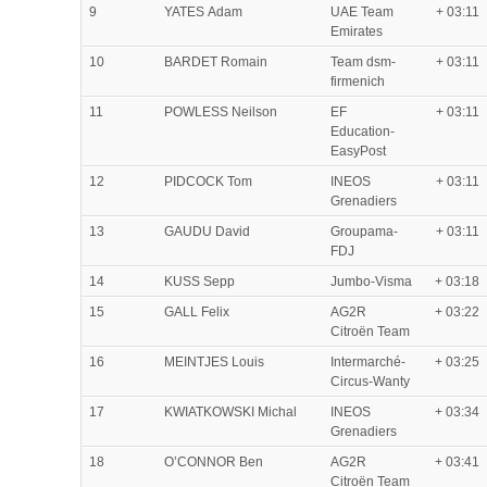
9
YATES Adam
UAE Team
+ 03:11
Emirates
10
BARDET Romain
Team dsm-
+ 03:11
firmenich
11
POWLESS Neilson
EF
+ 03:11
Education-
EasyPost
12
PIDCOCK Tom
INEOS
+ 03:11
Grenadiers
13
GAUDU David
Groupama-
+ 03:11
FDJ
14
KUSS Sepp
Jumbo-Visma
+ 03:18
15
GALL Felix
AG2R
+ 03:22
Citroën Team
16
MEINTJES Louis
Intermarché-
+ 03:25
Circus-Wanty
17
KWIATKOWSKI Michal
INEOS
+ 03:34
Grenadiers
18
O’CONNOR Ben
AG2R
+ 03:41
Citroën Team