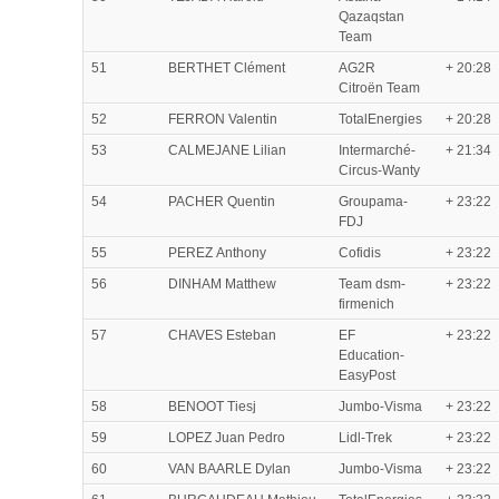
Qazaqstan
Team
51
BERTHET Clément
AG2R
+ 20:28
Citroën Team
52
FERRON Valentin
TotalEnergies
+ 20:28
53
CALMEJANE Lilian
Intermarché-
+ 21:34
Circus-Wanty
54
PACHER Quentin
Groupama-
+ 23:22
FDJ
55
PEREZ Anthony
Cofidis
+ 23:22
56
DINHAM Matthew
Team dsm-
+ 23:22
firmenich
57
CHAVES Esteban
EF
+ 23:22
Education-
EasyPost
58
BENOOT Tiesj
Jumbo-Visma
+ 23:22
59
LOPEZ Juan Pedro
Lidl-Trek
+ 23:22
60
VAN BAARLE Dylan
Jumbo-Visma
+ 23:22