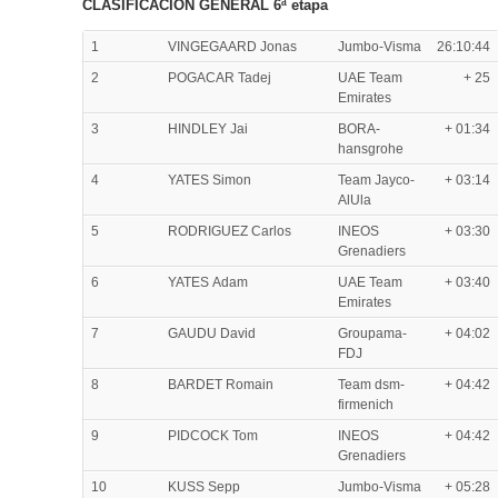
CLASIFICACIÓN GENERAL 6ª etapa
1
VINGEGAARD Jonas
Jumbo-Visma
26:10:44
2
POGACAR Tadej
UAE Team
+ 25
Emirates
3
HINDLEY Jai
BORA-
+ 01:34
hansgrohe
4
YATES Simon
Team Jayco-
+ 03:14
AlUla
5
RODRIGUEZ Carlos
INEOS
+ 03:30
Grenadiers
6
YATES Adam
UAE Team
+ 03:40
Emirates
7
GAUDU David
Groupama-
+ 04:02
FDJ
8
BARDET Romain
Team dsm-
+ 04:42
firmenich
9
PIDCOCK Tom
INEOS
+ 04:42
Grenadiers
10
KUSS Sepp
Jumbo-Visma
+ 05:28