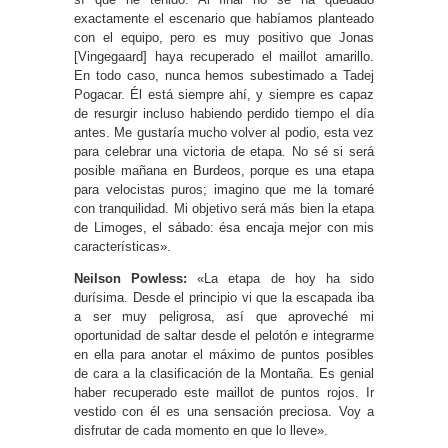
exactamente el escenario que habíamos planteado
con el equipo, pero es muy positivo que Jonas
[Vingegaard] haya recuperado el maillot amarillo.
En todo caso, nunca hemos subestimado a Tadej
Pogacar. Él está siempre ahí, y siempre es capaz
de resurgir incluso habiendo perdido tiempo el día
antes. Me gustaría mucho volver al podio, esta vez
para celebrar una victoria de etapa. No sé si será
posible mañana en Burdeos, porque es una etapa
para velocistas puros; imagino que me la tomaré
con tranquilidad. Mi objetivo será más bien la etapa
de Limoges, el sábado: ésa encaja mejor con mis
características».
Neilson Powless:
«La etapa de hoy ha sido
durísima. Desde el principio vi que la escapada iba
a ser muy peligrosa, así que aproveché mi
oportunidad de saltar desde el pelotón e integrarme
en ella para anotar el máximo de puntos posibles
de cara a la clasificación de la Montaña. Es genial
haber recuperado este maillot de puntos rojos. Ir
vestido con él es una sensación preciosa. Voy a
disfrutar de cada momento en que lo lleve».