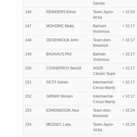
Samsic
146
REINDERS Elmar
Team Jayco-
+ 32:03
AlUla
147
MOHORIC Matej
Bahrain
+ 32:17
Victorious
148
DEGENKOLB John
Team dsm-
+ 32:17
firmenich
149
BAUHAUS Phil
Bahrain
+ 32:17
Victorious
150
COSNEFROY Benoît
AG2R
+ 32:17
Citroën Team
151
PETIT Adrien
Intermarché-
+ 32:17
Circus-Wanty
152
GIRMAY Biniam
Intermarché-
+ 32:17
Circus-Wanty
153
EDMONDSON Alex
Team dsm-
+ 32:24
firmenich
154
MEZGEC Luka
Team Jayco-
+ 32:24
AlUla