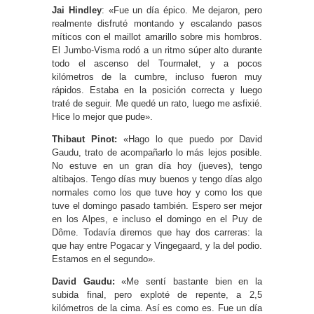
Jai Hindley
: «Fue un día épico. Me dejaron, pero
realmente disfruté montando y escalando pasos
míticos con el maillot amarillo sobre mis hombros.
El Jumbo-Visma rodó a un ritmo súper alto durante
todo el ascenso del Tourmalet, y a pocos
kilómetros de la cumbre, incluso fueron muy
rápidos. Estaba en la posición correcta y luego
traté de seguir. Me quedé un rato, luego me asfixié.
Hice lo mejor que pude».
Thibaut Pinot:
«Hago lo que puedo por David
Gaudu, trato de acompañarlo lo más lejos posible.
No estuve en un gran día hoy (jueves), tengo
altibajos. Tengo días muy buenos y tengo días algo
normales como los que tuve hoy y como los que
tuve el domingo pasado también. Espero ser mejor
en los Alpes, e incluso el domingo en el Puy de
Dôme. Todavía diremos que hay dos carreras: la
que hay entre Pogacar y Vingegaard, y la del podio.
Estamos en el segundo».
David Gaudu:
«Me sentí bastante bien en la
subida final, pero exploté de repente, a 2,5
kilómetros de la cima. Así es como es. Fue un día