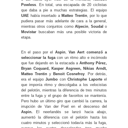
Powless
. En total, una escapada de 20 ciclistas
que daba a pie a muchas estrategias. El equipo
UAE
había insertado a
Matteo Trentin
, por lo que
pudiera pasar más adelante de cara a la general,
mientras otros conjuntos como
Alpecin
,
Soudal
o
Movistar
buscaban más una posible victoria de
etapa.
En el paso por el
Aspin
,
Van Aert comenzó a
seleccionar la fuga
con un ritmo alto e incómodo
que fue dejando en la estacada a
Anthony Pérez,
Bryan Coquard, Kasper Asgreen, Nikias Arndt,
Matteo Trentin
y
Benoit Cosnefroy
. Por detrás,
era el equipo
Jumbo
con
Christophe Laporte
el
que imponía ritmo y descolgaba a los velocistas
del pelotón, mientras la diferencia de tres minutos
entre la fuga y el grupo de favoritos se mantenía.
Pero hubo un último giro que cambió la carrera, la
irrupción de Van der Poel en el descenso del
Aspin.
El neerlandés se lanzó hacia abajo,
aumentó la diferencia con el pelotón hasta los
cuatro minutos y seleccionó todavía más la fuga,