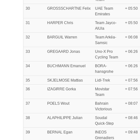
30
GROSSSCHARTNE Felix
UAE Team
+ 05:50
Emirates
31
HARPER Chris
Team Jayco-
+ 05:50
AlUla
32
BARGUIL Warren
Team Arkéa-
+ 06:08
Samsic
33
GREGAARD Jonas
Uno-X Pro
+ 06:26
Cycling Team
34
BUCHMANN Emanuel
BORA-
+ 06:26
hansgrohe
35
SKJELMOSE Mattias
Lidl-Trek
+ 07:56
36
IZAGIRRE Gorka
Movistar
+ 07:56
Team
37
POELS Wout
Bahrain
+ 08:07
Victorious
38
ALAPHILIPPE Julian
Soudal
+ 08:46
Quick-Step
39
BERNAL Egan
INEOS
+ 09:48
Grenadiers