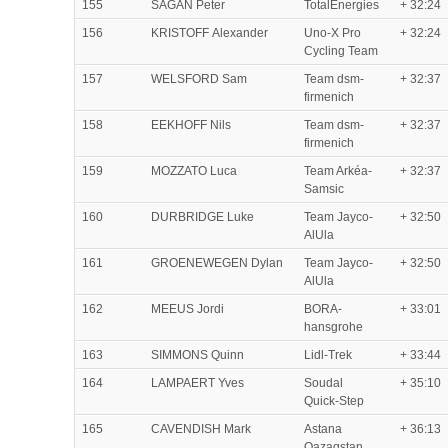
155
SAGAN Peter
TotalEnergies
+ 32:24
156
KRISTOFF Alexander
Uno-X Pro
+ 32:24
Cycling Team
157
WELSFORD Sam
Team dsm-
+ 32:37
firmenich
158
EEKHOFF Nils
Team dsm-
+ 32:37
firmenich
159
MOZZATO Luca
Team Arkéa-
+ 32:37
Samsic
160
DURBRIDGE Luke
Team Jayco-
+ 32:50
AlUla
161
GROENEWEGEN Dylan
Team Jayco-
+ 32:50
AlUla
162
MEEUS Jordi
BORA-
+ 33:01
hansgrohe
163
SIMMONS Quinn
Lidl-Trek
+ 33:44
164
LAMPAERT Yves
Soudal
+ 35:10
Quick-Step
165
CAVENDISH Mark
Astana
+ 36:13
Qazaqstan