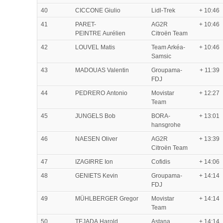
40
CICCONE Giulio
Lidl-Trek
+ 10:46
41
PARET-
AG2R
+ 10:46
PEINTRE Aurélien
Citroën Team
42
LOUVEL Matis
Team Arkéa-
+ 10:46
Samsic
43
MADOUAS Valentin
Groupama-
+ 11:39
FDJ
44
PEDRERO Antonio
Movistar
+ 12:27
Team
45
JUNGELS Bob
BORA-
+ 13:01
hansgrohe
46
NAESEN Oliver
AG2R
+ 13:39
Citroën Team
47
IZAGIRRE Ion
Cofidis
+ 14:06
48
GENIETS Kevin
Groupama-
+ 14:14
FDJ
49
MÜHLBERGER Gregor
Movistar
+ 14:14
Team
50
TEJADA Harold
Astana
+ 14:14