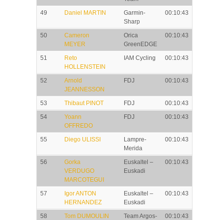
49
Daniel MARTIN
Garmin-
00:10:43
Sharp
50
Cameron
Orica
00:10:43
MEYER
GreenEDGE
51
Reto
IAM Cycling
00:10:43
HOLLENSTEIN
52
Arnold
FDJ
00:10:43
JEANNESSON
53
Thibaut PINOT
FDJ
00:10:43
54
Yoann
FDJ
00:10:43
OFFREDO
55
Diego ULISSI
Lampre-
00:10:43
Merida
56
Gorka
Euskaltel –
00:10:43
VERDUGO
Euskadi
MARCOTEGUI
57
Igor ANTON
Euskaltel –
00:10:43
HERNANDEZ
Euskadi
58
Tom DUMOULIN
Team Argos-
00:10:43