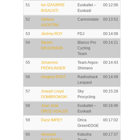
51
Ion IZAGIRRE
Euskaltel –
00:12:06
INSAUSTI
Euskadi
52
Stefano
Cannondale
00:13:52
AGOSTINI
53
Jérémy ROY
FDJ
00:14:08
54
Steven
Blanco Pro
00:14:21
KRUIJSWIJK
Cycling
Team
55
Johannes
Team Argos-
00:14:43
FRÖHLINGER
Shimano
56
Gregory RAST
Radioshack
00:14:49
Leopard
57
Joseph Lloyd
Sky
00:15:28
DOMBROWSKI
Procycling
58
Juan José
Euskaltel –
00:16:46
OROZ UGALDE
Euskadi
59
Daryl IMPEY
Orica
00:17:02
GreenEDGE
60
Alexandr
Katusha
00:17:37