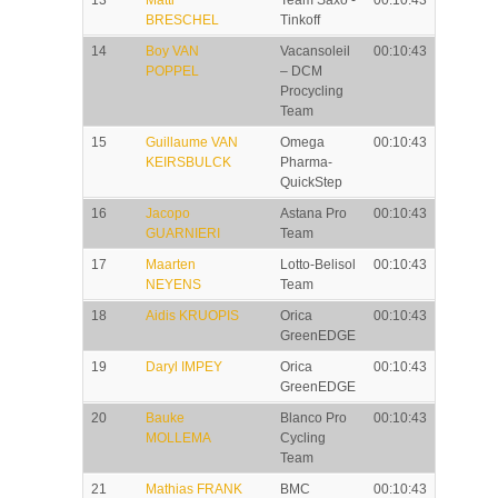
13
Matti
Team Saxo -
00:10:43
BRESCHEL
Tinkoff
14
Boy VAN
Vacansoleil
00:10:43
POPPEL
– DCM
Procycling
Team
15
Guillaume VAN
Omega
00:10:43
KEIRSBULCK
Pharma-
QuickStep
16
Jacopo
Astana Pro
00:10:43
GUARNIERI
Team
17
Maarten
Lotto-Belisol
00:10:43
NEYENS
Team
18
Aidis KRUOPIS
Orica
00:10:43
GreenEDGE
19
Daryl IMPEY
Orica
00:10:43
GreenEDGE
20
Bauke
Blanco Pro
00:10:43
MOLLEMA
Cycling
Team
21
Mathias FRANK
BMC
00:10:43