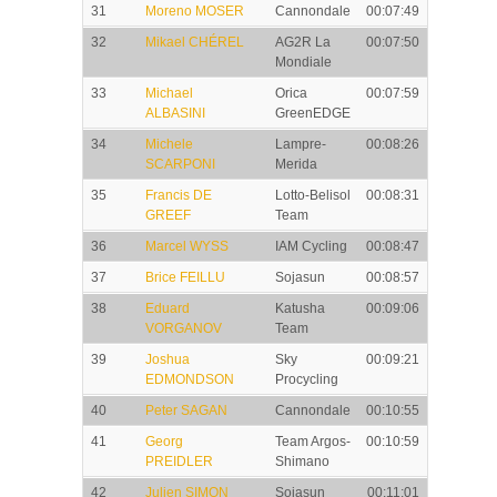
31
Moreno MOSER
Cannondale
00:07:49
32
Mikael CHÉREL
AG2R La
00:07:50
Mondiale
33
Michael
Orica
00:07:59
ALBASINI
GreenEDGE
34
Michele
Lampre-
00:08:26
SCARPONI
Merida
35
Francis DE
Lotto-Belisol
00:08:31
GREEF
Team
36
Marcel WYSS
IAM Cycling
00:08:47
37
Brice FEILLU
Sojasun
00:08:57
38
Eduard
Katusha
00:09:06
VORGANOV
Team
39
Joshua
Sky
00:09:21
EDMONDSON
Procycling
40
Peter SAGAN
Cannondale
00:10:55
41
Georg
Team Argos-
00:10:59
PREIDLER
Shimano
42
Julien SIMON
Sojasun
00:11:01