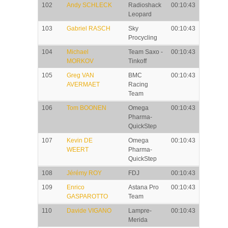
102
Andy SCHLECK
Radioshack
00:10:43
Leopard
103
Gabriel RASCH
Sky
00:10:43
Procycling
104
Michael
Team Saxo -
00:10:43
MORKOV
Tinkoff
105
Greg VAN
BMC
00:10:43
AVERMAET
Racing
Team
106
Tom BOONEN
Omega
00:10:43
Pharma-
QuickStep
107
Kevin DE
Omega
00:10:43
WEERT
Pharma-
QuickStep
108
Jérémy ROY
FDJ
00:10:43
109
Enrico
Astana Pro
00:10:43
GASPAROTTO
Team
110
Davide VIGANO
Lampre-
00:10:43
Merida