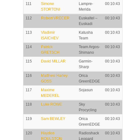
111
Simone
Lampre-
00:10:43
STORTONI
Merida
112
Robert VRECER
Euskaltel –
00:10:43
Euskadi
113
Vladimir
Katusha
00:10:43
ISAICHEV
Team
114
Patrick
Team Argos-
00:10:43
GRETSCH
Shimano
115
David MILLAR
Garmin-
00:10:43
Sharp
116
Matthew Harley
Orica
00:10:43
GOSS
GreenEDGE
117
Maxime
Sojasun
00:10:43
MEDEREL
118
Luke ROWE
Sky
00:10:43
Procycling
119
Sam BEWLEY
Orica
00:10:43
GreenEDGE
120
Hayden
Radioshack
00:10:43
ROULSTON
Leopard