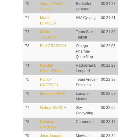
70
Jorge AZANZA
Euskaltel –
00:21:27
SOTO
Euskadi
71
Martin
IAM Cycling
00:21:41
ELMIGER
72
Matteo
Team Saxo -
00:21:53
TOSATTO
Tinkoff
73
Bert GRABSCH
Omega
00:22:06
Pharma-
QuickStep
74
Hayden
Radioshack
00:22:29
ROULSTON
Leopard
75
Patrick
Team Argos-
00:22:38
GRETSCH
Shimano
76
Manuele MORI
Lampre-
00:22:57
Merida
77
Gabriel RASCH
Sky
00:22:59
Procycling
78
Damiano
Cannondale
00:23:13
CARUSO
79
Jose Joaquin
Movistar
00:23:34