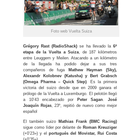
Foto web Vuelta Suiza
Grégory Rast (RadioShack)
se ha llevado la
6ª
etapa de la Vuelta a Suiza
, de 187 kilómetros
entre Leuggern y Meilen. Atacando a un kilómetro
de la llegada ha podido dejar a sus tres
compañeros de fuga
Mathew Hayman (Sky),
Alexandr Kolobnev (Katusha) y Bert Grabsch
(Omega Pharma – Quick Step)
. Es la primera
victoria del suizo desde que en 2009 ganara el
prólogo de la Vuelta a Luxemburgo. El pelotón llegó
a 10’43 encabezado por
Peter Sagan
.
José
Joaquín Rojas
, 23º, repitió de nuevo como mejor
español
El también suizo
Mathias Frank (BMC Racing)
sigue como líder por delante de
Roman Kreuziger
(+0’23») y el
portugués del Movistar, Rui Costa
(+0’35»).