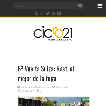
6ª Vuelta Suiza: Rast, el
mejor de la fuga
en
Carreras-Clasificaciones INT
,
Destacada
13/06/2013
0