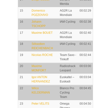
Merida
15
Domenico
AG2R La
00:02:29
POZZOVIVO
Mondiale
16
Johann
IAM Cycling
00:02:38
TSCHOPP
17
Maxime BOUET
AG2R La
00:02:40
Mondiale
18
Sébastien
IAM Cycling
00:02:41
REICHENBACH
19
Nicolas ROCHE
Team Saxo -
00:02:44
Tinkoff
20
Maxime
Radioshack
00:03:00
MONFORT
Leopard
21
Igor ANTON
Euskaltel –
00:03:04
HERNANDEZ
Euskadi
22
Wilco
Blanco Pro
00:04:45
KELDERMAN
Cycling
Team
23
Peter VELITS
Omega
00:04:50