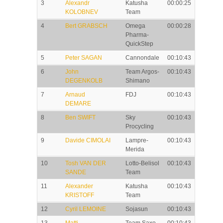
3
Alexandr
Katusha
00:00:25
KOLOBNEV
Team
4
Bert GRABSCH
Omega
00:00:28
Pharma-
QuickStep
5
Peter SAGAN
Cannondale
00:10:43
6
John
Team Argos-
00:10:43
DEGENKOLB
Shimano
7
Arnaud
FDJ
00:10:43
DEMARE
8
Ben SWIFT
Sky
00:10:43
Procycling
9
Davide CIMOLAI
Lampre-
00:10:43
Merida
10
Tosh VAN DER
Lotto-Belisol
00:10:43
SANDE
Team
11
Alexander
Katusha
00:10:43
KRISTOFF
Team
12
Cyril LEMOINE
Sojasun
00:10:43