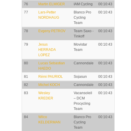
76
Martin ELMIGER
IAM Cycling
00:10:43
77
Lars-Petter
Blanco Pro
00:10:43
NORDHAUG
Cycling
Team
78
Evgeny PETROV
Team Saxo -
00:10:43
Tinkoff
79
Jesus
Movistar
00:10:43
HERRADA
Team
LOPEZ
80
Lucas Sebastian
Cannondale
00:10:43
HAEDO
81
Rémi PAURIOL
Sojasun
00:10:43
82
Michel KOCH
Cannondale
00:10:43
83
Wesley
Vacansoleil
00:10:43
KREDER
– DCM
Procycling
Team
84
Wilco
Blanco Pro
00:10:43
KELDERMAN
Cycling
Team