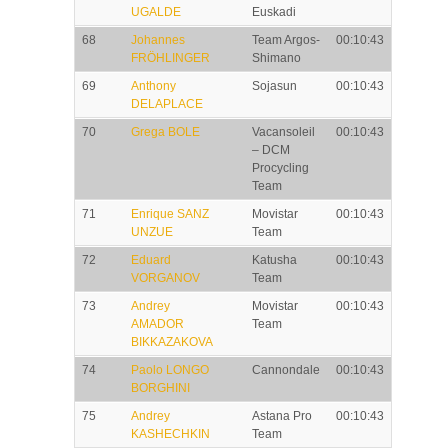
UGALDE
Euskadi
68
Johannes
Team Argos-
00:10:43
FRÖHLINGER
Shimano
69
Anthony
Sojasun
00:10:43
DELAPLACE
70
Grega BOLE
Vacansoleil
00:10:43
– DCM
Procycling
Team
71
Enrique SANZ
Movistar
00:10:43
UNZUE
Team
72
Eduard
Katusha
00:10:43
VORGANOV
Team
73
Andrey
Movistar
00:10:43
AMADOR
Team
BIKKAZAKOVA
74
Paolo LONGO
Cannondale
00:10:43
BORGHINI
75
Andrey
Astana Pro
00:10:43
KASHECHKIN
Team