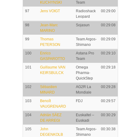
KUCHYNSKI
Team
97
Jens VOIGT
Radioshack
00:29:00
Leopard
98
Jean-Marc
Sojasun
00:29:08
MARINO
99
Thomas
Team Argos-
00:29:09
PETERSON
Shimano
100
Enrico
Astana Pro
00:29:10
GASPAROTTO
Team
101
Guillaume VAN
Omega
00:29:18
KEIRSBULCK
Pharma-
QuickStep
102
Sébastien
AG2R La
00:29:28
MINARD
Mondiale
103
Benoît
FDJ
00:29:57
VAUGRENARD
104
Adrián SÁEZ
Euskaltel –
00:30:29
DE ARREGI
Euskadi
105
John
Team Argos-
00:30:38
DEGENKOLB
Shimano