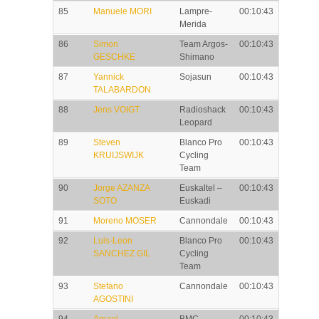
85
Manuele MORI
Lampre-
00:10:43
Merida
86
Simon
Team Argos-
00:10:43
GESCHKE
Shimano
87
Yannick
Sojasun
00:10:43
TALABARDON
88
Jens VOIGT
Radioshack
00:10:43
Leopard
89
Steven
Blanco Pro
00:10:43
KRUIJSWIJK
Cycling
Team
90
Jorge AZANZA
Euskaltel –
00:10:43
SOTO
Euskadi
91
Moreno MOSER
Cannondale
00:10:43
92
Luis-Leon
Blanco Pro
00:10:43
SANCHEZ GIL
Cycling
Team
93
Stefano
Cannondale
00:10:43
AGOSTINI