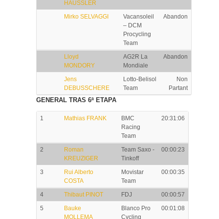
HAUSSLER
Mirko SELVAGGI
Vacansoleil
Abandon
– DCM
Procycling
Team
Lloyd
AG2R La
Abandon
MONDORY
Mondiale
Jens
Lotto-Belisol
Non
DEBUSSCHERE
Team
Partant
GENERAL TRAS 6ª ETAPA
1
Mathias FRANK
BMC
20:31:06
Racing
Team
2
Roman
Team Saxo -
00:00:23
KREUZIGER
Tinkoff
3
Rui Alberto
Movistar
00:00:35
COSTA
Team
4
Thibaut PINOT
FDJ
00:00:57
5
Bauke
Blanco Pro
00:01:08
MOLLEMA
Cycling