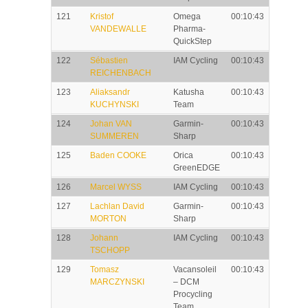
121
Kristof
Omega
00:10:43
VANDEWALLE
Pharma-
QuickStep
122
Sébastien
IAM Cycling
00:10:43
REICHENBACH
123
Aliaksandr
Katusha
00:10:43
KUCHYNSKI
Team
124
Johan VAN
Garmin-
00:10:43
SUMMEREN
Sharp
125
Baden COOKE
Orica
00:10:43
GreenEDGE
126
Marcel WYSS
IAM Cycling
00:10:43
127
Lachlan David
Garmin-
00:10:43
MORTON
Sharp
128
Johann
IAM Cycling
00:10:43
TSCHOPP
129
Tomasz
Vacansoleil
00:10:43
MARCZYNSKI
– DCM
Procycling
Team