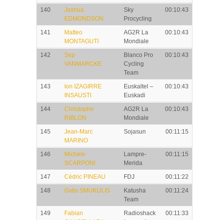
140
Joshua
Sky
00:10:43
EDMONDSON
Procycling
141
Matteo
AG2R La
00:10:43
MONTAGUTI
Mondiale
142
Sep
Blanco Pro
00:10:43
VANMARCKE
Cycling
Team
143
Ion IZAGIRRE
Euskaltel –
00:10:43
INSAUSTI
Euskadi
144
Christophe
AG2R La
00:10:43
RIBLON
Mondiale
145
Jean-Marc
Sojasun
00:11:15
MARINO
146
Michele
Lampre-
00:11:15
SCARPONI
Merida
147
Cédric PINEAU
FDJ
00:11:22
148
Gatis SMUKULIS
Katusha
00:11:24
Team
149
Fabian
Radioshack
00:11:33