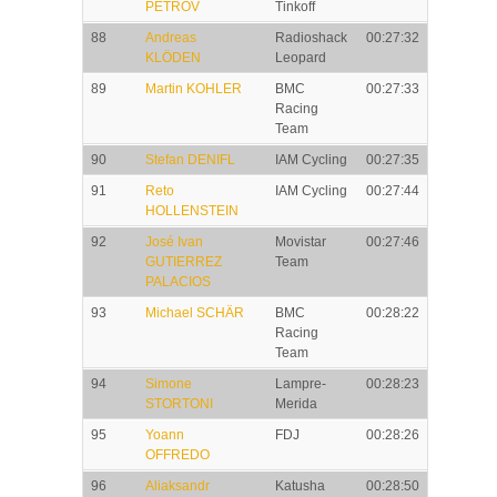
PETROV
Tinkoff
88
Andreas
Radioshack
00:27:32
KLÖDEN
Leopard
89
Martin KOHLER
BMC
00:27:33
Racing
Team
90
Stefan DENIFL
IAM Cycling
00:27:35
91
Reto
IAM Cycling
00:27:44
HOLLENSTEIN
92
José Ivan
Movistar
00:27:46
GUTIERREZ
Team
PALACIOS
93
Michael SCHÄR
BMC
00:28:22
Racing
Team
94
Simone
Lampre-
00:28:23
STORTONI
Merida
95
Yoann
FDJ
00:28:26
OFFREDO
96
Aliaksandr
Katusha
00:28:50