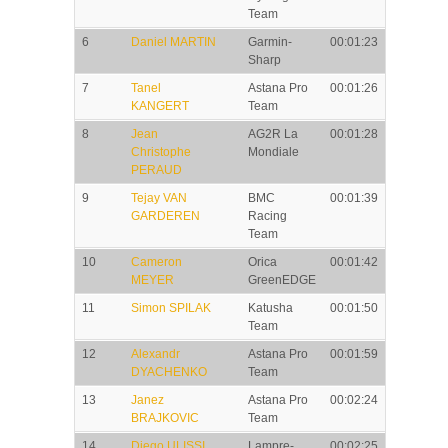
Team
6
Daniel MARTIN
Garmin-
00:01:23
Sharp
7
Tanel
Astana Pro
00:01:26
KANGERT
Team
8
Jean
AG2R La
00:01:28
Christophe
Mondiale
PERAUD
9
Tejay VAN
BMC
00:01:39
GARDEREN
Racing
Team
10
Cameron
Orica
00:01:42
MEYER
GreenEDGE
11
Simon SPILAK
Katusha
00:01:50
Team
12
Alexandr
Astana Pro
00:01:59
DYACHENKO
Team
13
Janez
Astana Pro
00:02:24
BRAJKOVIC
Team
14
Diego ULISSI
Lampre-
00:02:25