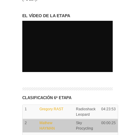
EL VÍDEO DE LA ETAPA
CLASIFICACIÓN 6ª ETAPA
1
Gregory RAST
Radioshack
04:23:53
Leopard
2
Mathew
Sky
00:00:25
HAYMAN
Procycling