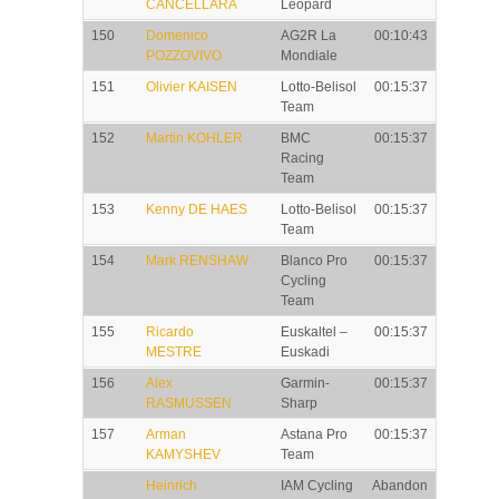
CANCELLARA
Leopard
150
Domenico
AG2R La
00:10:43
POZZOVIVO
Mondiale
151
Olivier KAISEN
Lotto-Belisol
00:15:37
Team
152
Martin KOHLER
BMC
00:15:37
Racing
Team
153
Kenny DE HAES
Lotto-Belisol
00:15:37
Team
154
Mark RENSHAW
Blanco Pro
00:15:37
Cycling
Team
155
Ricardo
Euskaltel –
00:15:37
MESTRE
Euskadi
156
Alex
Garmin-
00:15:37
RASMUSSEN
Sharp
157
Arman
Astana Pro
00:15:37
KAMYSHEV
Team
Heinrich
IAM Cycling
Abandon