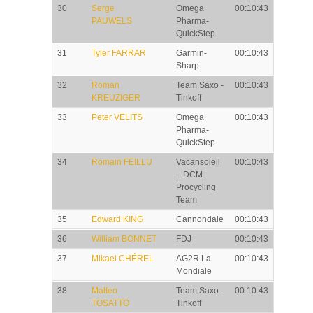
30
Serge
Omega
00:10:43
PAUWELS
Pharma-
QuickStep
31
Tyler FARRAR
Garmin-
00:10:43
Sharp
32
Roman
Team Saxo -
00:10:43
KREUZIGER
Tinkoff
33
Peter VELITS
Omega
00:10:43
Pharma-
QuickStep
34
Romain FEILLU
Vacansoleil
00:10:43
– DCM
Procycling
Team
35
Edward KING
Cannondale
00:10:43
36
William BONNET
FDJ
00:10:43
37
Mikael CHÉREL
AG2R La
00:10:43
Mondiale
38
Matteo
Team Saxo -
00:10:43
TOSATTO
Tinkoff