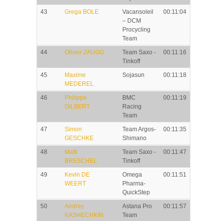
43
Grega BOLE
Vacansoleil
00:11:04
– DCM
Procycling
Team
44
Olivier ZAUGG
Team Saxo -
00:11:16
Tinkoff
45
Maxime
Sojasun
00:11:18
MEDEREL
46
Philippe
BMC
00:11:19
GILBERT
Racing
Team
47
Simon
Team Argos-
00:11:35
GESCHKE
Shimano
48
Matti
Team Saxo -
00:11:47
BRESCHEL
Tinkoff
49
Kevin DE
Omega
00:11:51
WEERT
Pharma-
QuickStep
50
Andrey
Astana Pro
00:11:57
KASHECHKIN
Team