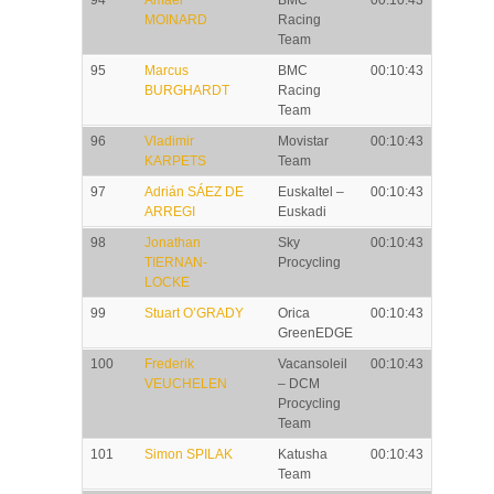
94
Amael
BMC
00:10:43
MOINARD
Racing
Team
95
Marcus
BMC
00:10:43
BURGHARDT
Racing
Team
96
Vladimir
Movistar
00:10:43
KARPETS
Team
97
Adrián SÁEZ DE
Euskaltel –
00:10:43
ARREGI
Euskadi
98
Jonathan
Sky
00:10:43
TIERNAN-
Procycling
LOCKE
99
Stuart O’GRADY
Orica
00:10:43
GreenEDGE
100
Frederik
Vacansoleil
00:10:43
VEUCHELEN
– DCM
Procycling
Team
101
Simon SPILAK
Katusha
00:10:43
Team