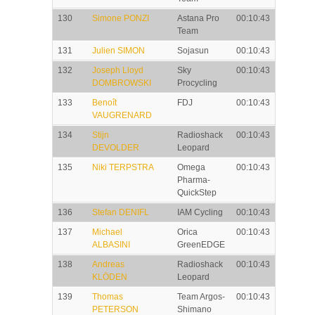
130
Simone PONZI
Astana Pro
00:10:43
Team
131
Julien SIMON
Sojasun
00:10:43
132
Joseph Lloyd
Sky
00:10:43
DOMBROWSKI
Procycling
133
Benoît
FDJ
00:10:43
VAUGRENARD
134
Stijn
Radioshack
00:10:43
DEVOLDER
Leopard
135
Niki TERPSTRA
Omega
00:10:43
Pharma-
QuickStep
136
Stefan DENIFL
IAM Cycling
00:10:43
137
Michael
Orica
00:10:43
ALBASINI
GreenEDGE
138
Andreas
Radioshack
00:10:43
KLÖDEN
Leopard
139
Thomas
Team Argos-
00:10:43
PETERSON
Shimano