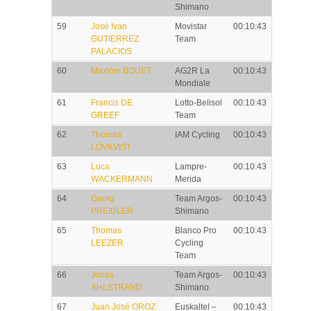
Shimano
59
José Ivan
Movistar
00:10:43
GUTIERREZ
Team
PALACIOS
60
Maxime BOUET
AG2R La
00:10:43
Mondiale
61
Francis DE
Lotto-Belisol
00:10:43
GREEF
Team
62
Thomas
IAM Cycling
00:10:43
LÖVKVIST
63
Luca
Lampre-
00:10:43
WACKERMANN
Merida
64
Georg
Team Argos-
00:10:43
PREIDLER
Shimano
65
Thomas
Blanco Pro
00:10:43
LEEZER
Cycling
Team
66
Jonas
Team Argos-
00:10:43
AHLSTRAND
Shimano
67
Juan José OROZ
Euskaltel –
00:10:43