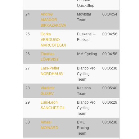
Pharma-
QuickStep
24
Andrey
Movistar
00:04:54
AMADOR
Team
BIKKAZAKOVA
25
Gorka
Euskaltel –
00:04:56
VERDUGO
Euskadi
MARCOTEGUI
26
Thomas
IAM Cycling
00:04:58
LÖVKVIST
27
Lars-Petter
Blanco Pro
00:05:38
NORDHAUG
Cycling
Team
28
Vladimir
Katusha
00:05:40
GUSEV
Team
29
Luis-Leon
Blanco Pro
00:06:29
SANCHEZ GIL
Cycling
Team
30
Amael
BMC
00:06:38
MOINARD
Racing
Team