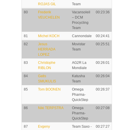
ROJAS GIL
Team
80
Frederik
Vacansoleil
00:23:36
VEUCHELEN
– DCM
Procycling
Team
81
Michel KOCH
Cannondale
00:24:41
82
Jesus
Movistar
00:25:51
HERRADA
Team
LOPEZ
83
Christophe
AG2R La
00:26:01
RIBLON
Mondiale
84
Gatis
Katusha
00:26:04
SMUKULIS
Team
85
Tom BOONEN
Omega
00:26:37
Pharma-
QuickStep
86
Niki TERPSTRA
Omega
00:27:08
Pharma-
QuickStep
87
Evgeny
Team Saxo -
00:27:27