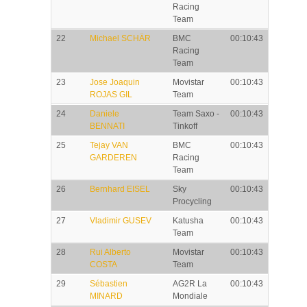
Racing
Team
22
Michael SCHÄR
BMC
00:10:43
Racing
Team
23
Jose Joaquin
Movistar
00:10:43
ROJAS GIL
Team
24
Daniele
Team Saxo -
00:10:43
BENNATI
Tinkoff
25
Tejay VAN
BMC
00:10:43
GARDEREN
Racing
Team
26
Bernhard EISEL
Sky
00:10:43
Procycling
27
Vladimir GUSEV
Katusha
00:10:43
Team
28
Rui Alberto
Movistar
00:10:43
COSTA
Team
29
Sébastien
AG2R La
00:10:43
MINARD
Mondiale