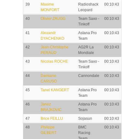
39
Maxime
Radioshack
00:10:43
MONFORT
Leopard
40
Olivier ZAUGG
Team Saxo -
00:10:43
Tinkoff
41
Alexandr
Astana Pro
00:10:43
DYACHENKO
Team
42
Jean Christophe
AG2R La
00:10:43
PERAUD
Mondiale
43
Nicolas ROCHE
Team Saxo -
00:10:43
Tinkoff
44
Damiano
Cannondale
00:10:43
CARUSO
45
Tanel KANGERT
Astana Pro
00:10:43
Team
46
Janez
Astana Pro
00:10:43
BRAJKOVIC
Team
47
Brice FEILLU
Sojasun
00:10:43
48
Philippe
BMC
00:10:43
GILBERT
Racing
Team