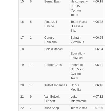
15
6
Bernal Egan
Netcompany
+ 06:18
INEOS
Cycling
Team
16
5
Piganzoli
Team Visma
+ 06:22
Davide
| Lease a
Bike
17
1
Caruso
Bahrain
+ 06:24
Damiano
Victorious
18
Beloki Markel
EF
+ 06:24
Education-
EasyPost
19
12
Harper Chris
Pinarello-
+ 06:41
Q36.5 Pro
Cycling
Team
20
15
Kulset Johannes
Uno-X
+ 06:46
Mobility
21
9
Van Eetvelt
Lotto-
+ 07:12
Lennert
Intermarché
22
7
Kuss Sepp
Team Visma
+ 07:25