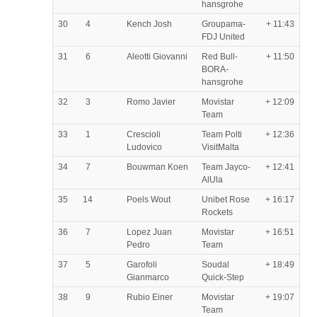
hansgrohe
30
4
Kench Josh
Groupama-
+ 11:43
FDJ United
31
6
Aleotti Giovanni
Red Bull-
+ 11:50
BORA-
hansgrohe
32
3
Romo Javier
Movistar
+ 12:09
Team
33
1
Crescioli
Team Polti
+ 12:36
Ludovico
VisitMalta
34
7
Bouwman Koen
Team Jayco-
+ 12:41
AlUla
35
14
Poels Wout
Unibet Rose
+ 16:17
Rockets
36
7
Lopez Juan
Movistar
+ 16:51
Pedro
Team
37
5
Garofoli
Soudal
+ 18:49
Gianmarco
Quick-Step
38
9
Rubio Einer
Movistar
+ 19:07
Team