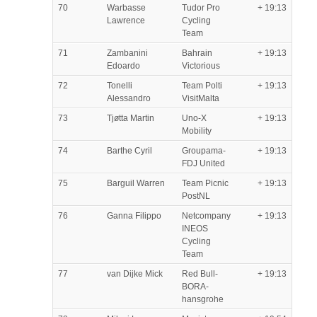
70
Warbasse
Tudor Pro
+ 19:13
Lawrence
Cycling
Team
71
Zambanini
Bahrain
+ 19:13
Edoardo
Victorious
72
Tonelli
Team Polti
+ 19:13
Alessandro
VisitMalta
73
Tjøtta Martin
Uno-X
+ 19:13
Mobility
74
Barthe Cyril
Groupama-
+ 19:13
FDJ United
75
Barguil Warren
Team Picnic
+ 19:13
PostNL
76
Ganna Filippo
Netcompany
+ 19:13
INEOS
Cycling
Team
77
van Dijke Mick
Red Bull-
+ 19:13
BORA-
hansgrohe