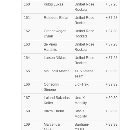
160
Kubis Lukas
Unibet Rose
+ 37:28
Rockets
161
Reinders Elmar
Unibet Rose
+ 37:28
Rockets
162
Groenewegen
Unibet Rose
+ 37:28
Dylan
Rockets
163
de Vries
Unibet Rose
+ 37:28
Hartthijs
Rockets
164
Larsen Niklas
Unibet Rose
+ 37:28
Rockets
165
Malucelli Matteo
XDS Astana
+ 39:39
Team
166
Consonni
Lidl-Trek
+ 39:39
Simone
167
Løland Sakarias
Uno-X
+ 39:39
Koller
Mobility
168
Blikra Erlend
Uno-X
+ 39:39
Mobility
169
Marcellusi
Bardiani-
+ 39:39
Martin
CSF 7