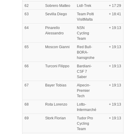
62
Sobrero Matteo
Lidl-Trek
+ 17:29
63
Sevilla Diego
Team Polti
+ 18:41
VisitMalta
64
Pinarello
NSN
+ 19:13
Alessandro
Cycling
Team
65
Moscon Gianni
Red Bull-
+ 19:13
BORA-
hansgrohe
66
Turconi Filippo
Bardiani-
+ 19:13
CSF 7
Saber
67
Bayer Tobias
Alpecin-
+ 19:13
Premier
Tech
68
Rota Lorenzo
Lotto-
+ 19:13
Intermarché
69
Stork Florian
Tudor Pro
+ 19:13
Cycling
Team