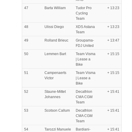
47
Barta William
Tudor Pro
+ 13:23
Cycling
Team
48
Ulissi Diego
XDS Astana
+ 13:23
Team
49
Rolland Brieuc
Groupama-
+ 13:47
FDJ United
50
Lemmen Bart
Team Visma
+ 15:15
| Lease a
Bike
51
Campenaerts
Team Visma
+ 15:15
Victor
| Lease a
Bike
52
Staune-Mittet
Decathlon
+ 15:41
Johannes
CMA CGM
Team
53
Scotson Callum
Decathlon
+ 15:41
CMA CGM
Team
54
Tarozzi Manuele
Bardiani-
+ 15:41