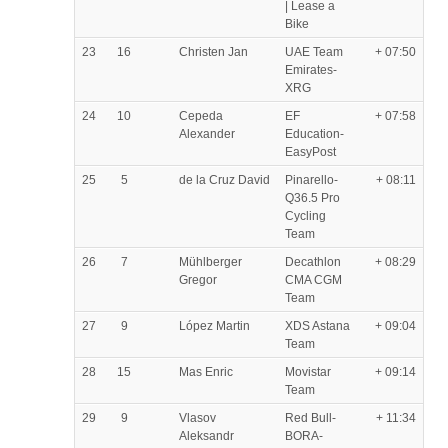
| Lease a
Bike
23
16
Christen Jan
UAE Team
+ 07:50
Emirates-
XRG
24
10
Cepeda
EF
+ 07:58
Alexander
Education-
EasyPost
25
5
de la Cruz David
Pinarello-
+ 08:11
Q36.5 Pro
Cycling
Team
26
7
Mühlberger
Decathlon
+ 08:29
Gregor
CMA CGM
Team
27
9
López Martin
XDS Astana
+ 09:04
Team
28
15
Mas Enric
Movistar
+ 09:14
Team
29
9
Vlasov
Red Bull-
+ 11:34
Aleksandr
BORA-