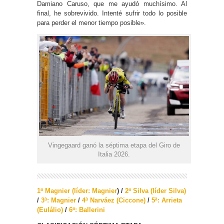
Damiano Caruso, que me ayudó muchísimo. Al
final, he sobrevivido. Intenté sufrir todo lo posible
para perder el menor tiempo posible».
Vingegaard ganó la séptima etapa del Giro de
Italia 2026.
1ª Magnier (líder: Magnier
)
/
2ª Silva (líder Silva)
/
3ª: Magnier
/
4ª Narváez (Ciccone)
/
5ª: Arrieta
(Eulálio)
/
6ª: Ballerini