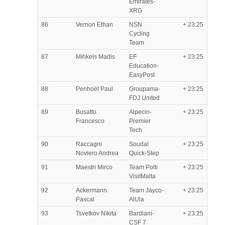
Emirates-
XRG
86
Vernon Ethan
NSN
+ 23:25
Cycling
Team
87
Mihkels Madis
EF
+ 23:25
Education-
EasyPost
88
Penhoët Paul
Groupama-
+ 23:25
FDJ United
89
Busatto
Alpecin-
+ 23:25
Francesco
Premier
Tech
90
Raccagni
Soudal
+ 23:25
Noviero Andrea
Quick-Step
91
Maestri Mirco
Team Polti
+ 23:25
VisitMalta
92
Ackermann
Team Jayco-
+ 23:25
Pascal
AlUla
93
Tsvetkov Nikita
Bardiani-
+ 23:25
CSF 7