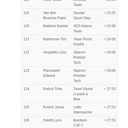
Team
119
Van den
Soudal
+ 23:25
Bossche Fabio
Quick-Step
120
Ballerini Davide
XDS Astana
+ 23:36
Team
121
Naberman Tim
Team Picnic
+ 24:00
PostNL
122
Vergallito Luca
Alpecin-
+ 26:06
Premier
Tech
123
Planckaert
Alpecin-
+ 26:06
Edward
Premier
Tech
124
Kielich Timo
Team Visma
+ 27:53
| Lease a
Bike
125
Rutsch Jonas
Lotto-
+ 27:53
Intermarché
126
Paletti Luca
Bardiani-
+ 27:53
CSF 7