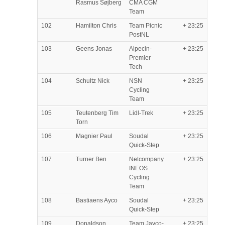
Rasmus Søjberg
CMA CGM
Team
102
Hamilton Chris
Team Picnic
+ 23:25
PostNL
103
Geens Jonas
Alpecin-
+ 23:25
Premier
Tech
104
Schultz Nick
NSN
+ 23:25
Cycling
Team
105
Teutenberg Tim
Lidl-Trek
+ 23:25
Torn
106
Magnier Paul
Soudal
+ 23:25
Quick-Step
107
Turner Ben
Netcompany
+ 23:25
INEOS
Cycling
Team
108
Bastiaens Ayco
Soudal
+ 23:25
Quick-Step
109
Donaldson
Team Jayco-
+ 23:25