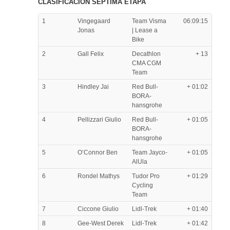
CLASIFICACIÓN SÉPTIMA ETAPA
1
Vingegaard
Team Visma
06:09:15
Jonas
| Lease a
Bike
2
Gall Felix
Decathlon
+ 13
CMA CGM
Team
3
Hindley Jai
Red Bull-
+ 01:02
BORA-
hansgrohe
4
Pellizzari Giulio
Red Bull-
+ 01:05
BORA-
hansgrohe
5
O’Connor Ben
Team Jayco-
+ 01:05
AlUla
6
Rondel Mathys
Tudor Pro
+ 01:29
Cycling
Team
7
Ciccone Giulio
Lidl-Trek
+ 01:40
8
Gee-West Derek
Lidl-Trek
+ 01:42