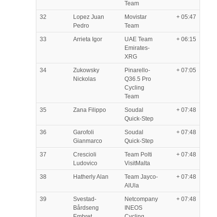
Team
32
Lopez Juan
Movistar
+ 05:47
Pedro
Team
33
Arrieta Igor
UAE Team
+ 06:15
Emirates-
XRG
34
Zukowsky
Pinarello-
+ 07:05
Nickolas
Q36.5 Pro
Cycling
Team
35
Zana Filippo
Soudal
+ 07:48
Quick-Step
36
Garofoli
Soudal
+ 07:48
Gianmarco
Quick-Step
37
Crescioli
Team Polti
+ 07:48
Ludovico
VisitMalta
38
Hatherly Alan
Team Jayco-
+ 07:48
AlUla
39
Svestad-
Netcompany
+ 07:48
Bårdseng
INEOS
Embret
Cycling