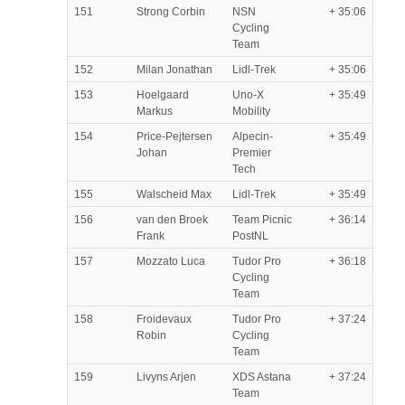
151
Strong Corbin
NSN
+ 35:06
Cycling
Team
152
Milan Jonathan
Lidl-Trek
+ 35:06
153
Hoelgaard
Uno-X
+ 35:49
Markus
Mobility
154
Price-Pejtersen
Alpecin-
+ 35:49
Johan
Premier
Tech
155
Walscheid Max
Lidl-Trek
+ 35:49
156
van den Broek
Team Picnic
+ 36:14
Frank
PostNL
157
Mozzato Luca
Tudor Pro
+ 36:18
Cycling
Team
158
Froidevaux
Tudor Pro
+ 37:24
Robin
Cycling
Team
159
Livyns Arjen
XDS Astana
+ 37:24
Team