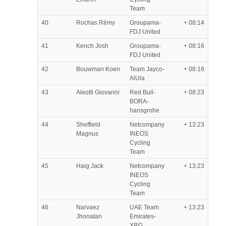
Team
40
Rochas Rémy
Groupama-
+ 08:14
FDJ United
41
Kench Josh
Groupama-
+ 08:16
FDJ United
42
Bouwman Koen
Team Jayco-
+ 08:16
AlUla
43
Aleotti Giovanni
Red Bull-
+ 08:23
BORA-
hansgrohe
44
Sheffield
Netcompany
+ 13:23
Magnus
INEOS
Cycling
Team
45
Haig Jack
Netcompany
+ 13:23
INEOS
Cycling
Team
46
Narvaez
UAE Team
+ 13:23
Jhonatan
Emirates-
XRG