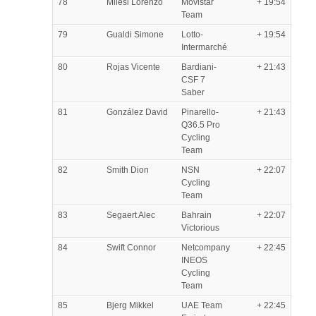
78
Milesi Lorenzo
Movistar
+ 19:54
Team
79
Gualdi Simone
Lotto-
+ 19:54
Intermarché
80
Rojas Vicente
Bardiani-
+ 21:43
CSF 7
Saber
81
González David
Pinarello-
+ 21:43
Q36.5 Pro
Cycling
Team
82
Smith Dion
NSN
+ 22:07
Cycling
Team
83
Segaert Alec
Bahrain
+ 22:07
Victorious
84
Swift Connor
Netcompany
+ 22:45
INEOS
Cycling
Team
85
Bjerg Mikkel
UAE Team
+ 22:45