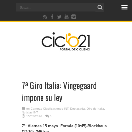
7ª Giro Italia: Vingegaard
impone su ley
en
Carreras-Clasificaciones INT
,
Destacada
,
Giro de Italia
,
Noticias INT
15/05/2026
0
7ª: Viernes 15 mayo. Formia (10:45)-Blockhaus
(17:10), 246 km