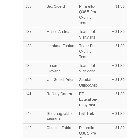
136
Bax Sjoerd
Pinarello-
+ 31:30
Q36.5 Pro
Cycling
Team
137
Mifsud Andrea
Team Polti
+ 31:30
VisitMalta
138
Lienhard Fabian
Tudor Pro
+ 31:30
Cycling
Team
139
Lonardi
Team Polti
+ 31:30
Giovanni
VisitMalta
140
van Gestel Dries
Soudal
+ 31:30
Quick-Step
141
Rafferty Darren
EF
+ 31:30
Education-
EasyPost
142
Ghebreigzabhier
Lidl-Trek
+ 31:30
Amanuel
143
Christen Fabio
Pinarello-
+ 31:30
Q36.5 Pro