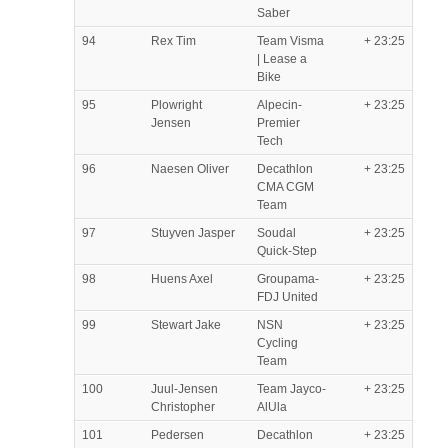
Saber
94
Rex Tim
Team Visma
+ 23:25
| Lease a
Bike
95
Plowright
Alpecin-
+ 23:25
Jensen
Premier
Tech
96
Naesen Oliver
Decathlon
+ 23:25
CMA CGM
Team
97
Stuyven Jasper
Soudal
+ 23:25
Quick-Step
98
Huens Axel
Groupama-
+ 23:25
FDJ United
99
Stewart Jake
NSN
+ 23:25
Cycling
Team
100
Juul-Jensen
Team Jayco-
+ 23:25
Christopher
AlUla
101
Pedersen
Decathlon
+ 23:25