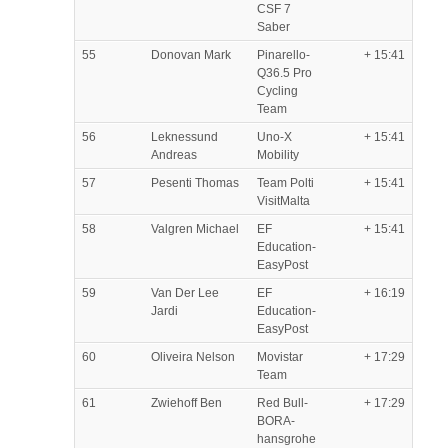
CSF 7
Saber
55
Donovan Mark
Pinarello-
+ 15:41
Q36.5 Pro
Cycling
Team
56
Leknessund
Uno-X
+ 15:41
Andreas
Mobility
57
Pesenti Thomas
Team Polti
+ 15:41
VisitMalta
58
Valgren Michael
EF
+ 15:41
Education-
EasyPost
59
Van Der Lee
EF
+ 16:19
Jardi
Education-
EasyPost
60
Oliveira Nelson
Movistar
+ 17:29
Team
61
Zwiehoff Ben
Red Bull-
+ 17:29
BORA-
hansgrohe