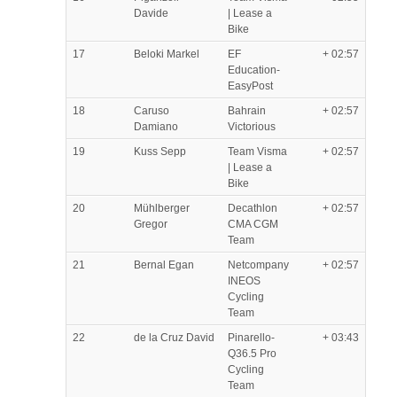
Davide
| Lease a
Bike
17
Beloki Markel
EF
+ 02:57
Education-
EasyPost
18
Caruso
Bahrain
+ 02:57
Damiano
Victorious
19
Kuss Sepp
Team Visma
+ 02:57
| Lease a
Bike
20
Mühlberger
Decathlon
+ 02:57
Gregor
CMA CGM
Team
21
Bernal Egan
Netcompany
+ 02:57
INEOS
Cycling
Team
22
de la Cruz David
Pinarello-
+ 03:43
Q36.5 Pro
Cycling
Team