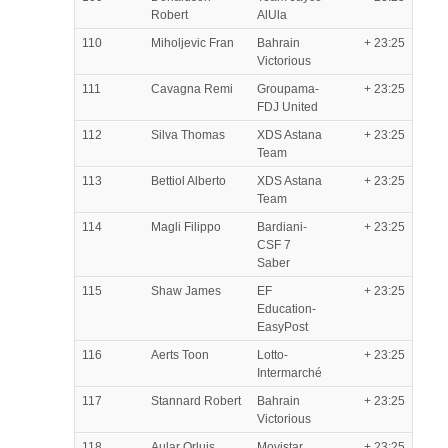
Robert
AlUla
110
Miholjevic Fran
Bahrain
+ 23:25
Victorious
111
Cavagna Remi
Groupama-
+ 23:25
FDJ United
112
Silva Thomas
XDS Astana
+ 23:25
Team
113
Bettiol Alberto
XDS Astana
+ 23:25
Team
114
Magli Filippo
Bardiani-
+ 23:25
CSF 7
Saber
115
Shaw James
EF
+ 23:25
Education-
EasyPost
116
Aerts Toon
Lotto-
+ 23:25
Intermarché
117
Stannard Robert
Bahrain
+ 23:25
Victorious
118
Aular Orluis
Movistar
+ 23:25