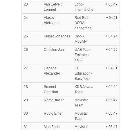
23
Van Eetvelt
Lotto-
+ 03:47
Lennert
Intermarché
24
Vlasov
Red Bull-
+ 04:11
Aleksandr
BORA-
hansgrohe
25
Kulset Johannes
Uno-X
+ 04:24
Mobility
26
Christen Jan
UAE Team
+ 04:29
Emirates-
XRG
27
Cepeda
EF
+ 04:31
Alexander
Education-
EasyPost
28
Scaroni
XDS Astana
+ 04:44
Christian
Team
29
Romo Javier
Movistar
+ 05:47
Team
30
Rubio Einer
Movistar
+ 05:47
Team
31
Mas Enric
Movistar
+ 05:47