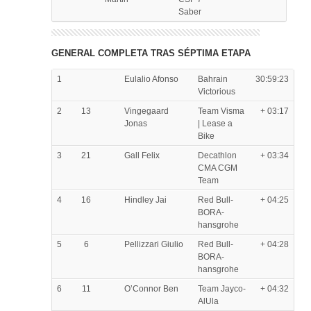
Saber
GENERAL COMPLETA TRAS SÉPTIMA ETAPA
1
Eulalio Afonso
Bahrain
30:59:23
Victorious
2
13
Vingegaard
Team Visma
+ 03:17
Jonas
| Lease a
Bike
3
21
Gall Felix
Decathlon
+ 03:34
CMA CGM
Team
4
16
Hindley Jai
Red Bull-
+ 04:25
BORA-
hansgrohe
5
6
Pellizzari Giulio
Red Bull-
+ 04:28
BORA-
hansgrohe
6
11
O’Connor Ben
Team Jayco-
+ 04:32
AlUla