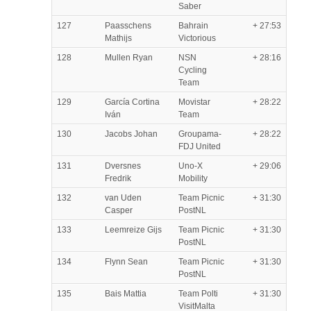
Saber
127
Paasschens
Bahrain
+ 27:53
Mathijs
Victorious
128
Mullen Ryan
NSN
+ 28:16
Cycling
Team
129
García Cortina
Movistar
+ 28:22
Iván
Team
130
Jacobs Johan
Groupama-
+ 28:22
FDJ United
131
Dversnes
Uno-X
+ 29:06
Fredrik
Mobility
132
van Uden
Team Picnic
+ 31:30
Casper
PostNL
133
Leemreize Gijs
Team Picnic
+ 31:30
PostNL
134
Flynn Sean
Team Picnic
+ 31:30
PostNL
135
Bais Mattia
Team Polti
+ 31:30
VisitMalta