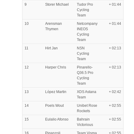
9
Storer Michael
Tudor Pro
+ 01:44
Cycling
Team
10
Arensman
Netcompany
+ 01:44
Thymen
INEOS
Cycling
Team
11
Hirt Jan
NSN
+ 02:13
Cycling
Team
12
Harper Chris
Pinarello-
+ 02:13
Q36.5 Pro
Cycling
Team
13
López Martin
XDS Astana
+ 02:42
Team
14
Poels Wout
Unibet Rose
+ 02:55
Rockets
15
Eulalio Afonso
Bahrain
+ 02:55
Victorious
16
Piganzoli
Team Visma
+ 02:55