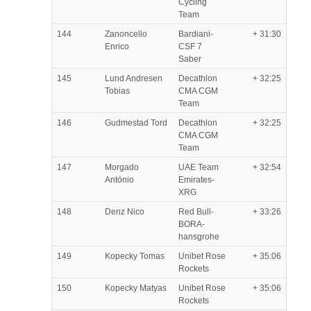
Cycling
Team
144
Zanoncello
Bardiani-
+ 31:30
Enrico
CSF 7
Saber
145
Lund Andresen
Decathlon
+ 32:25
Tobias
CMA CGM
Team
146
Gudmestad Tord
Decathlon
+ 32:25
CMA CGM
Team
147
Morgado
UAE Team
+ 32:54
António
Emirates-
XRG
148
Denz Nico
Red Bull-
+ 33:26
BORA-
hansgrohe
149
Kopecky Tomas
Unibet Rose
+ 35:06
Rockets
150
Kopecky Matyas
Unibet Rose
+ 35:06
Rockets