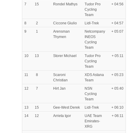
7
15
Rondel Mathys
Tudor Pro
+ 04:56
Cycling
Team
8
2
Ciccone Giulio
Lidl-Trek
+ 04:57
9
1
Arensman
Netcompany
+ 05:07
Thymen
INEOS
Cycling
Team
10
13
Storer Michael
Tudor Pro
+ 05:11
Cycling
Team
11
8
Scaroni
XDS Astana
+ 05:23
Christian
Team
12
7
Hirt Jan
NSN
+ 05:40
Cycling
Team
13
15
Gee-West Derek
Lidl-Trek
+ 06:10
14
12
Arrieta Igor
UAE Team
+ 06:11
Emirates-
XRG