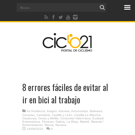
8 errores fáciles de evitar al
ir en bici al trabajo
en
Andalucía
,
Aragón
,
Asturias
,
Autonomías
,
Baleares
,
Canarias
,
Cantabria
,
Castilla y León
,
Castilla-La Mancha
,
Catalunya
,
Ceuta y Melilla
,
Comunitat Valenciana
,
Euskadi
,
Extremadura
,
Féminas
,
Galicia
,
La Rioja
,
Madrid
,
Material /
Entrenamiento
,
Murcia
,
Navarra
16/09/2024
0