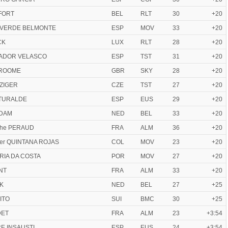
FORT
BEL
RLT
30
+20
ALVERDE BELMONTE
ESP
MOV
33
+20
CK
LUX
RLT
28
+20
TADOR VELASCO
ESP
TST
31
+20
 FROOME
GBR
SKY
28
+20
ZIGER
CZE
TST
27
+20
 ITURALDE
ESP
EUS
29
+20
 DAM
NED
BEL
33
+20
ophe PERAUD
FRA
ALM
36
+20
der QUINTANA ROJAS
COL
MOV
23
+20
FARIA DA COSTA
POR
MOV
27
+20
NT
FRA
ALM
33
+20
NK
NED
BEL
27
+25
ITO
SUI
BMC
30
+25
DET
FRA
ALM
23
+3:54
RE INSAUSTI
ESP
EUS
24
+3:54