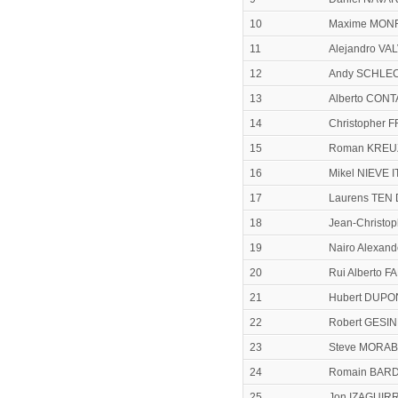
10
Maxime MON
11
Alejandro V
12
Andy SCHLE
13
Alberto CON
14
Christopher
15
Roman KREU
16
Mikel NIEVE
17
Laurens TEN
18
Jean-Christ
19
Nairo Alexan
20
Rui Alberto 
21
Hubert DUPO
22
Robert GESI
23
Steve MORAB
24
Romain BAR
25
Jon IZAGUIR