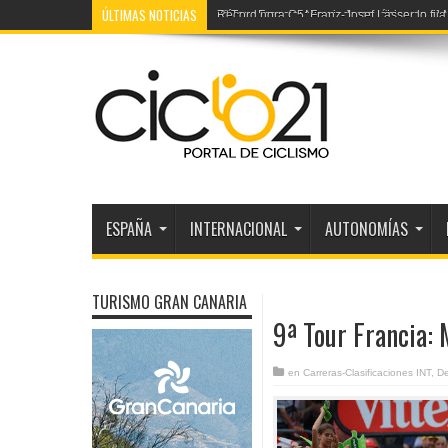
ÚLTIMAS NOTICIAS
Récord hora C5: Franz-Josef Lässer lo fij
ESPAÑA
INTERNACIONAL
AUTONOMÍAS
TURISMO GRAN CANARIA
9ª Tour Francia: 
en
Carreras-Clasificaciones INT
,
D