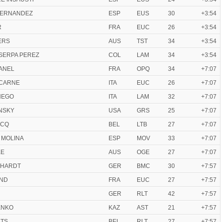
 HERNANDEZ
ESP
EUS
30
+3:54
R
FRA
EUC
26
+3:54
ERS
AUS
TST
34
+3:54
o SERPA PEREZ
COL
LAM
34
+3:54
VANEL
FRA
OPQ
34
+7:07
ACARNE
ITA
EUC
26
+7:07
NEGO
ITA
LAM
32
+7:07
ANSKY
USA
GRS
25
+7:07
RCQ
BEL
LTB
27
+7:07
 MOLINA
ESP
MOV
33
+7:07
KE
AUS
OGE
27
+7:07
GHARDT
GER
BMC
30
+7:57
AND
FRA
EUC
27
+7:57
GER
RLT
42
+7:57
ENKO
KAZ
AST
21
+7:57
NTS
BEL
RLT
27
+7:57