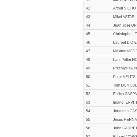
42
Arthur VICHO
43
Mikel ASTA
44
Juan Jose O
45
Christophe L
46
Laurent DIDI
47
Maxime MED
48
Lars Petter
49
Przemyslaw 
50
Peter VELITS
51
Tom DUMOUL
52
Enrico GASP
53
Imanol ERVITI
54
Jonathan CA
55
Jesus HERN
56
John GADRE
57
Eduard VOR