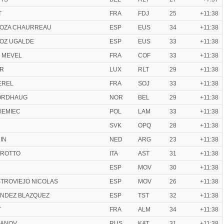
T
FRA
FDJ
25
+11:38
RLOZA CHAURREAU
ESP
EUS
34
+11:38
ROZ UGALDE
ESP
EUS
33
+11:38
E MEVEL
FRA
COF
33
+11:38
ER
LUX
RLT
29
+11:38
EREL
FRA
SOJ
33
+11:38
 NORDHAUG
NOR
BEL
29
+11:38
NIEMIEC
POL
LAM
33
+11:38
SVK
OPQ
28
+11:38
IN
NED
ARG
23
+11:38
AROTTO
ITA
AST
31
+11:38
ESP
MOV
30
+11:38
STROVIEJO NICOLAS
ESP
MOV
26
+11:38
ANDEZ BLAZQUEZ
ESP
TST
32
+11:38
T
FRA
ALM
34
+11:38
GANOV
RUS
KAT
31
+11:38