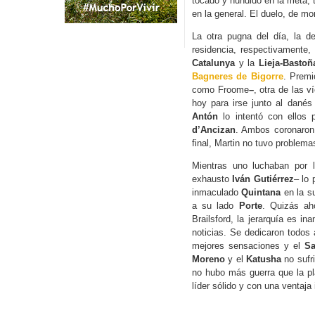
tocado y hundido en la meta, t
en la general. El duelo, de m
La otra pugna del día, la d
residencia, respectivamente
Catalunya
y la
Lieja-Bastoñ
Bagneres de Bigorre
. Premi
como Froome
–
, otra de las 
hoy para irse junto al danés
Antón
lo intentó con ellos 
d’Ancizan
. Ambos coronaron 
final, Martin no tuvo problema
Mientras uno luchaban por 
exhausto
Iván Gutiérrez
– lo
inmaculado
Quintana
en la su
a su lado
Porte
. Quizás aho
Brailsford, la jerarquía es i
noticias. Se dedicaron todos 
mejores sensaciones y el
S
Moreno
y el
Katusha
no sufri
no hubo más guerra que la pl
líder sólido y con una ventaj