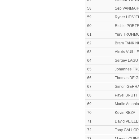
58
Sep VANMAR
59
Ryder HESJE
60
Richie PORT
61
Yury TROFIM
62
Bram TANKIN
63
Alexis VUIL
64
Sergey LAGU
65
Johannes F
66
Thomas DE 
67
Simon GERR
68
Pavel BRUTT
69
Murilo Anton
70
Kévin REZA
71
David VEILL
72
Tony GALLOP
73
Manuel QUIN