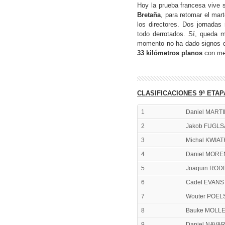
Hoy la prueba francesa vive s
Bretaña
, para retomar el mar
los directores. Dos jornadas
todo derrotados. Sí, queda
momento no ha dado signos de
33 kilómetros planos
con met
CLASIFICACIONES 9ª ETAP
1
Daniel MART
2
Jakob FUGL
3
Michal KWIA
4
Daniel MOR
5
Joaquin ROD
6
Cadel EVANS
7
Wouter POEL
8
Bauke MOLL
9
Daniel NAVA