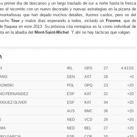
u primer día de descanso y un largo traslado de sur a norte hasta la fresca
tes el recorrido con un nuevo decorado y nuevas estrategias en la pizarra de
 montañosas que han dejado muchos detalles, ilustres caídos, pero no del
 mucho
Tour
y malos días esperando a todos, incluido un
Froome
, que de
 flaquea en este 2013. Su próxima cita ventajosa es la crono individual de
a en la abadía del
Mont-Saint-Michel
. Y ahí no hay tácticas que valgan.
A
IN
IRL
GRS
27
4:43:03
SANG
DEN
AST
28
+0
TKOWSKI
POL
OPQ
23
+20
ENO FERNANDEZ
ESP
KAT
32
+20
RIGUEZ OLIVER
ESP
KAT
34
+20
AUS
BMC
36
+20
S
NED
VCD
26
+20
EMA
NED
BEL
27
+20
RRO GARCIA
ESP
COF
30
+20