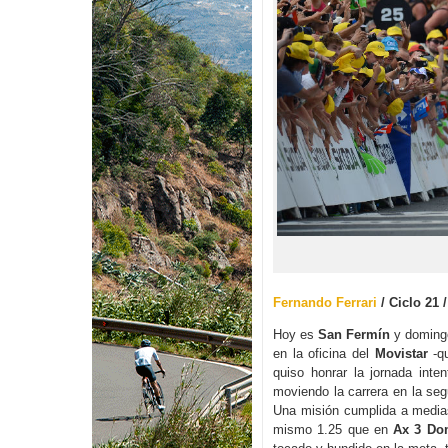
Fernando Ferrari
/ Ciclo 21 /
Hoy es
San Fermín
y domingo
en la oficina del
Movistar
-qu
quiso honrar la jornada inten
moviendo la carrera en la seg
Una misión cumplida a medi
mismo 1.25 que en
Ax 3 Do