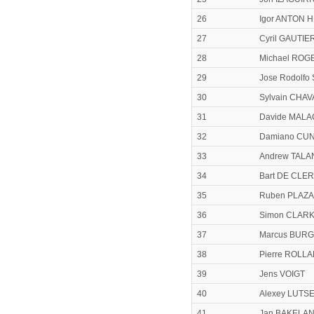
26
Igor ANTON
27
Cyril GAUTIE
28
Michael ROG
29
Jose Rodolf
30
Sylvain CHA
31
Davide MAL
32
Damiano CU
33
Andrew TAL
34
Bart DE CLE
35
Ruben PLAZA
36
Simon CLAR
37
Marcus BUR
38
Pierre ROLL
39
Jens VOIGT
40
Alexey LUTS
41
Jan BAKELA