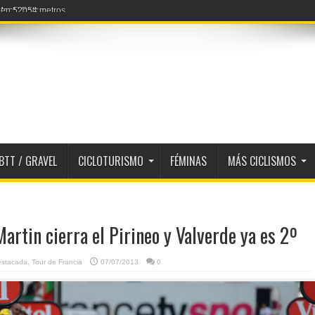
a en 52054 metros
BTT / GRAVEL
CICLOTURISMO
FÉMINAS
MÁS CICLISMOS
Martin cierra el Pirineo y Valverde ya es 2º
estacada
,
Tour de Francia
07/07/2013
0