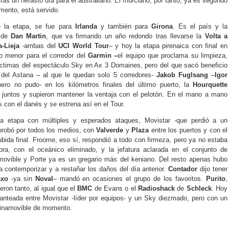
ras un nefasto día para el australiano. El murciano, por tanto, ya es segundo
omento, está servido.
e la etapa, se fue para
Irlanda
y también para
Girona
. Es el país y la
, de
Dan Martin
, que va firmando un año redondo tras llevarse la
Volta a
a-Lieja
-ambas del
UCI World Tour
– y hoy la etapa pirenaica con final en
o menor para el corredor del
Garmin –
el equipo que proclama su limpieza,
víctimas del espectáculo Sky en Ax 3 Domaines, pero del que sacó beneficio
 del Astana – al que le quedan solo 5 corredores-
Jakob Fuglsang
–
Igor
pero no pudo- en los kilómetros finales del último puerto, la
Hourquette
juntos y supieron mantener la ventaja con el pelotón. En el mano a mano
s con el danés y se estrena así en el Tour.
la etapa con múltiples y esperados ataques, Movistar -que perdió a un
 probó por todos los medios, con
Valverde
y
Plaza
entre los puertos y con el
bida final. Froome, eso sí, respondió a todo con firmeza, pero ya no estaba
ra, con el oceánico eliminado, y la jefatura aclarada en el conjunto de
namovible y Porte ya es un gregario más del keniano. Del resto apenas hubo
a contemporizar y a restañar los daños del día anterior.
Contador
dijo tener
axo
-ya sin
Noval
– mandó en ocasiones el grupo de los favoritos.
Purito
,
eron tanto, al igual que el
BMC
de Evans o el
Radioshack
de
Schleck
. Hoy
anteada entre Movistar -líder por equipos- y un Sky diezmado, pero con un
a inamovible de momento.