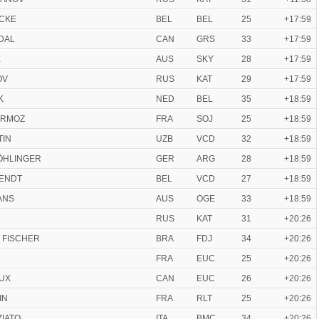
CKE
BEL
BEL
25
+17:59
DAL
CAN
GRS
33
+17:59
E
AUS
SKY
28
+17:59
OV
RUS
KAT
29
+17:59
K
NED
BEL
35
+18:59
LERMOZ
FRA
SOJ
25
+18:59
TIN
UZB
VCD
32
+18:59
RÖHLINGER
GER
ARG
28
+18:59
GENDT
BEL
VCD
27
+18:59
ANS
AUS
OGE
33
+18:59
RUS
KAT
31
+20:26
io FISCHER
BRA
FDJ
34
+20:26
FRA
EUC
25
+20:26
EUX
CAN
EUC
26
+20:26
IN
FRA
RLT
25
+20:26
ZIATO
ITA
BMC
34
+20:26