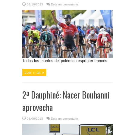
03/10/2023
Deja un comentario
Todos los triunfos del polémico esprínter francés
Leer más »
2ª Dauphiné: Nacer Bouhanni
aprovecha
08/06/2015
Deja un comentario