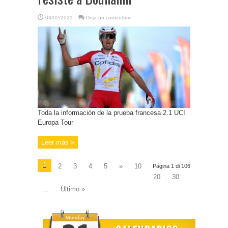
03/02/2021
Deja un comentario
Toda la información de la prueba francesa 2.1 UCI
Europa Tour
Leer más »
1
2
3
4
5
»
10
Página 1 di 106
20
30
...
Último »