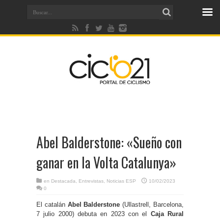
Abel Balderstone: «Sueño con
ganar en la Volta Catalunya»
en
Destacada
,
Entrevistas
,
Noticias ESP
10/02/2023
0
El catalán
Abel Balderstone
(Ullastrell, Barcelona,
7 julio 2000) debuta en 2023 con el
Caja Rural