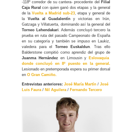
-118º corredor de su cantera- procedente del
Filial
Caja Rural
con quien ganó dos etapas y la general
de la
Vuelta a Madrid sub-23
, etapa y general de
la
Vuelta al Guadalentín
y victorias en Irún,
Gatzaga y Villatuerta, dominando así la general del
Torneo Lehendakari
. Además concluyó tercero la
prueba en ruta del pasado Campeonato de España
en su categoría y también se impuso en Laukiz,
valedera para el
Torneo Euskaldun
. Tras ello
Balderstone compitió como aprendiz del grupo de
Juanma Hernández
en Limousin y
Eslovaquia
donde concluyó en 8º puesto en la general.
Lesionado en pretemporada espera su primer dorsal
en
O Gran Camiño.
Entrevistas anteriores:
José María Martín
/
José
Luis Faura
/
Nil Aguilera
/
Fernando Tercero