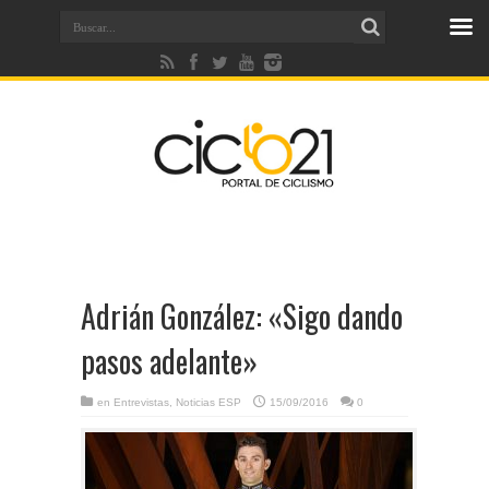
Adrián González: «Sigo dando
pasos adelante»
en
Entrevistas
,
Noticias ESP
15/09/2016
0