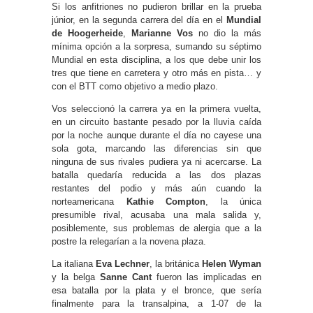
Si los anfitriones no pudieron brillar en la prueba
júnior, en la segunda carrera del día en el
Mundial
de Hoogerheide
,
Marianne Vos
no dio la más
mínima opción a la sorpresa, sumando su séptimo
Mundial en esta disciplina, a los que debe unir los
tres que tiene en carretera y otro más en pista… y
con el BTT como objetivo a medio plazo.
Vos seleccionó la carrera ya en la primera vuelta,
en un circuito bastante pesado por la lluvia caída
por la noche aunque durante el día no cayese una
sola gota, marcando las diferencias sin que
ninguna de sus rivales pudiera ya ni acercarse. La
batalla quedaría reducida a las dos plazas
restantes del podio y más aún cuando la
norteamericana
Kathie Compton
, la única
presumible rival, acusaba una mala salida y,
posiblemente, sus problemas de alergia que a la
postre la relegarían a la novena plaza.
La italiana
Eva Lechner
, la británica
Helen Wyman
y la belga
Sanne Cant
fueron las implicadas en
esa batalla por la plata y el bronce, que sería
finalmente para la transalpina, a 1-07 de la