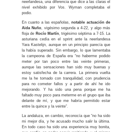
neerlandesa, una diferencia que dice a las claras el
nivel exhibido por Vos. Wyman completaba el
podio.
En cuanto a las españolas,
notable actuación de
Aida Nuño
, vigésimo segunda a 4-22, y algo más
floja de
Rocío Martín
, trigésimo séptima a 7-15. La
asturiana cedía en el sprint ante la neerlandesa
Yara Kastelijn, aunque en un principio parecía que
la había superado. Sin embargo, lo que lamentaba
la campeona de España era “no haberme podido
meter por tan poco entre las veinte primeras,
aunque las sensaciones han sido muy buenas y
estoy satisfecha de la carrera. La primera vuelta
me la he tomado con tranquilidad, con prudencia
para no cometer fallos y a partir de ahí he ido
mejorando. Y ha sido una pena porque me ha
faltado muy poco para meterme en el grupo que iba
delante de mí, y que me habría permitido estar
entre la quince y la veinte”.
La andaluza, en cambio, reconocía que “no ha sido
mi mejor día, y he acusado mucho salir la última.
En todo caso ha sido una experiencia muy bonita,