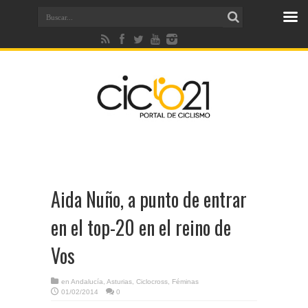
Aida Nuño, a punto de entrar
en el top-20 en el reino de
Vos
en
Andalucía
,
Asturias
,
Ciclocross
,
Féminas
01/02/2014
0