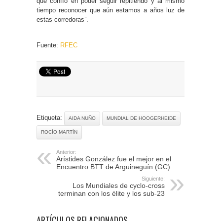
que confío en poder seguir repitiendo y al mismo
tiempo reconocer que aún estamos a años luz de
estas corredoras”.
Fuente:
RFEC
Etiqueta:
AIDA NUÑO
MUNDIAL DE HOOGERHEIDE
ROCÍO MARTÍN
Anterior:
Arístides González fue el mejor en el
Encuentro BTT de Arguineguín (GC)
Siguiente:
Los Mundiales de cyclo-cross
terminan con los élite y los sub-23
ARTÍCULOS RELACIONADOS