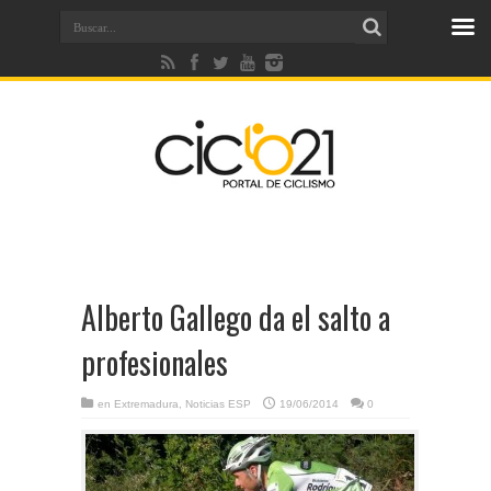
Alberto Gallego da el salto a
profesionales
en
Extremadura
,
Noticias ESP
19/06/2014
0