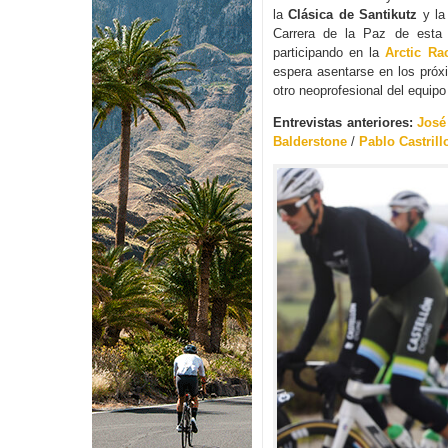
la
Clásica de Santikutz
y la
Carrera de la Paz de esta
participando en la
Arctic Ra
espera asentarse en los pró
otro neoprofesional del equip
Entrevistas anteriores:
José
Balderstone
/
Pablo Castrill