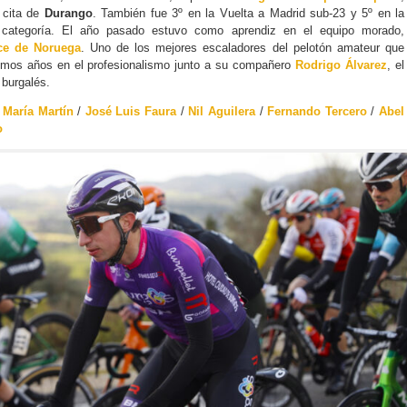
 cita de
Durango
. También fue 3º en la Vuelta a Madrid sub-23 y 5º en la
 categoría. El año pasado estuvo como aprendiz en el equipo morado,
ce de Noruega
. Uno de los mejores escaladores del pelotón amateur que
ximos años en el profesionalismo junto a su compañero
Rodrigo Álvarez
, el
o burgalés.
 María Martín
/
José Luis Faura
/
Nil Aguilera
/
Fernando Tercero
/
Abel
o