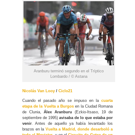
Aranburu terminó segundo en el Tríptico
Lombardo / © Astana
Nicolás Van Looy
/
Ciclo21
Cuando el pasado año se impuso en la
cuarta
etapa de la Vuelta a Burgos
en la Ciudad Romana
de Clunia,
Álex Aranburu
(Ezkio-Itsaso, 19 de
septiembre de 1995)
avisaba de lo que estaba por
venir
. Antes de aquello ya había levantado los
brazos en la
Vuelta a Madrid, donde desarboló a
todo el Movistar
, y en el
Circuito de Getxo de un