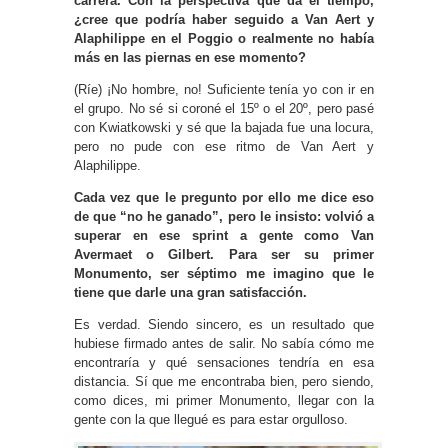
carrera. Con la perspectiva que da el tiempo,
¿cree que podría haber seguido a Van Aert y
Alaphilippe en el Poggio o realmente no había
más en las piernas en ese momento?
(Ríe) ¡No hombre, no! Suficiente tenía yo con ir en
el grupo. No sé si coroné el 15º o el 20º, pero pasé
con Kwiatkowski y sé que la bajada fue una locura,
pero no pude con ese ritmo de Van Aert y
Alaphilippe.
Cada vez que le pregunto por ello me dice eso
de que “no he ganado”, pero le insisto: volvió a
superar en ese sprint a gente como Van
Avermaet o Gilbert. Para ser su primer
Monumento, ser séptimo me imagino que le
tiene que darle una gran satisfacción.
Es verdad. Siendo sincero, es un resultado que
hubiese firmado antes de salir. No sabía cómo me
encontraría y qué sensaciones tendría en esa
distancia. Sí que me encontraba bien, pero siendo,
como dices, mi primer Monumento, llegar con la
gente con la que llegué es para estar orgulloso.