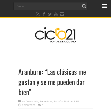
Aranburu: “Las clásicas me
gustan y se me pueden dar
bien”
en
Destacada
,
Entrevistas
,
España
,
Noticias ESP
12/08/2020
0