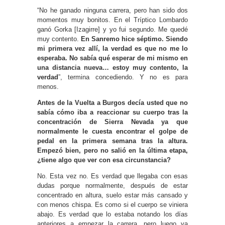
“No he ganado ninguna carrera, pero han sido dos
momentos muy bonitos. En el Tríptico Lombardo
ganó Gorka [Izagirre] y yo fui segundo. Me quedé
muy contento.
En Sanremo hice séptimo. Siendo
mi primera vez allí, la verdad es que no me lo
esperaba. No sabía qué esperar de mi mismo en
una distancia nueva… estoy muy contento, la
verdad
”, termina concediendo. Y no es para
menos.
Antes de la Vuelta a Burgos decía usted que no
sabía cómo iba a reaccionar su cuerpo tras la
concentración de Sierra Nevada ya que
normalmente le cuesta encontrar el golpe de
pedal en la primera semana tras la altura.
Empezó bien, pero no salió en la última etapa,
¿tiene algo que ver con esa circunstancia?
No. Esta vez no. Es verdad que llegaba con esas
dudas porque normalmente, después de estar
concentrado en altura, suelo estar más cansado y
con menos chispa. Es como si el cuerpo se viniera
abajo. Es verdad que lo estaba notando los días
anteriores a empezar la carrera, pero luego ya