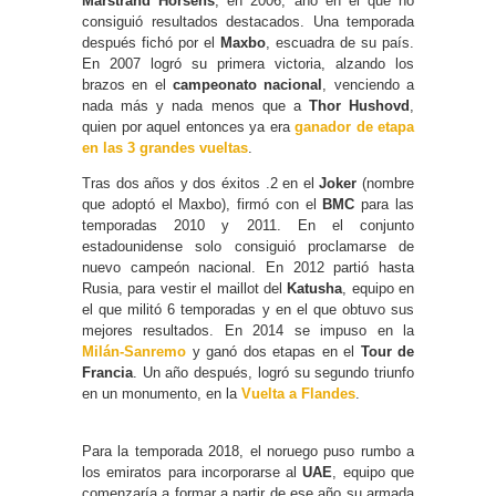
Marstrand Horsens
, en 2006, año en el que no
consiguió resultados destacados. Una temporada
después fichó por el
Maxbo
, escuadra de su país.
En 2007 logró su primera victoria, alzando los
brazos en el
campeonato nacional
, venciendo a
nada más y nada menos que a
Thor Hushovd
,
quien por aquel entonces ya era
ganador de etapa
en las 3 grandes vueltas
.
Tras dos años y dos éxitos .2 en el
Joker
(nombre
que adoptó el Maxbo), firmó con el
BMC
para las
temporadas 2010 y 2011. En el conjunto
estadounidense solo consiguió proclamarse de
nuevo campeón nacional. En 2012 partió hasta
Rusia, para vestir el maillot del
Katusha
, equipo en
el que militó 6 temporadas y en el que obtuvo sus
mejores resultados. En 2014 se impuso en la
Milán-Sanremo
y ganó dos etapas en el
Tour de
Francia
. Un año después, logró su segundo triunfo
en un monumento, en la
Vuelta a Flandes
.
Para la temporada 2018, el noruego puso rumbo a
los emiratos para incorporarse al
UAE
, equipo que
comenzaría a formar a partir de ese año su armada