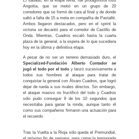
El sábado, en la etapa reina, fue protagonista Iosu
Angoitia, que se metió en un grupo de 20
corredores que se formó de cara al final y de donde
saltó a falta de 15 a meta en compañía de Pastallé.
Ambos llegaron destacados, pero en el sprint la
victoria se decantó para el corredor de Castillo de
Onda. Mientras, Cuadros escaló hasta la cuarta
plaza de la general, a la espera de lo que sucediera
hoy en la última y definitiva etapa.
A pesar de no ser un terreno demasiado duro, el
Specialized-Fundación Alberto Contador se
jugó el todo por el todo
y lanzó sucesivamente a
todos sus hombres al ataque para tratar de
conquistar la general con Álvaro Cuadros, que logró
dejar de rueda a sus rivales directos. Sin embargo,
el ataque masivo no fructificó del todo y Cuadros
sólo pudo conseguir 9 de los 10 segundos que
necesitaba para ganar la ronda, aunque tanto él
como sus compañeros firmaron una actuación para
el recuerdo.
Tras la Vuelta a la Rioja sólo queda el Premundial,
el próximo fin de semana, para cerrar la temporada