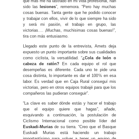
que más me ha lastrado en mi vida profesional, han
sido las
lesiones
”, rememora. “Pero hay muchas
cosas buenas. Tanta gente que he podido conocer
y trabajar con ellos, vivir de lo que siempre ha sido
y será mi pasión, el trabajo en grupo, las
victorias…. ¡Muchas, muchisimas cosas buenas!”,
tira con más entusiasmo.
Llegado este punto de la entrevista, Amets deja
expuesto un punto importante sobre sus cualidades
como ciclista, la versatilidad. “
¿Cola de león o
cabeza de ratón?
En cada equipo el rol que
desempeñas es diferente. Cada uno te pide una
cosa distinta, lo importante es dar el 100℅ en esa
labor. Es verdad que en Caja Rural conseguí mis
victorias, pero en otros equipos trabajé para que los
compañeros las pudieran conseguir”.
“La clave es saber dónde estás y hacer el trabajo
que el equipo quiere que hagas”, añade,
esquivando a continuación, la postulación de
Ciclismo Internacional como posible líder del
Euskadi-Murias
de su tierra. “Creo que el Basque
Euskadi Murias está haciendo un trabajo
importantísimo para volver a tener un equipo de