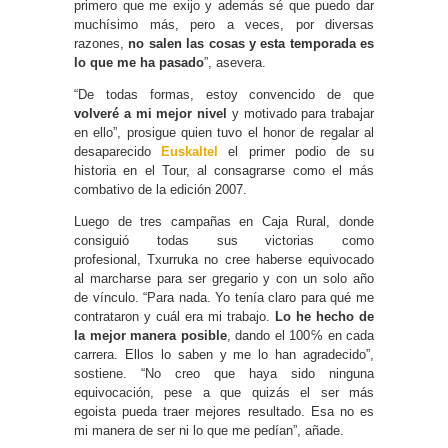
primero que me exijo y además sé que puedo dar
muchísimo más, pero a veces, por diversas
razones,
no salen las cosas y esta temporada es
lo que me ha pasado
”, asevera.
“De todas formas, estoy convencido de que
volveré a mi mejor nivel
y motivado para trabajar
en ello”, prosigue quien tuvo el honor de regalar al
desaparecido
Euskaltel
el primer podio de su
historia en el Tour, al consagrarse como el más
combativo de la edición 2007.
Luego de tres campañas en Caja Rural, donde
consiguió todas sus victorias como
profesional, Txurruka no cree haberse equivocado
al marcharse para ser gregario y con un solo año
de vínculo. “Para nada. Yo tenía claro para qué me
contrataron y cuál era mi trabajo.
Lo he hecho de
la mejor manera posible
, dando el 100℅ en cada
carrera. Ellos lo saben y me lo han agradecido”,
sostiene. “No creo que haya sido ninguna
equivocación, pese a que quizás el ser más
egoista pueda traer mejores resultado. Esa no es
mi manera de ser ni lo que me pedían”, añade.