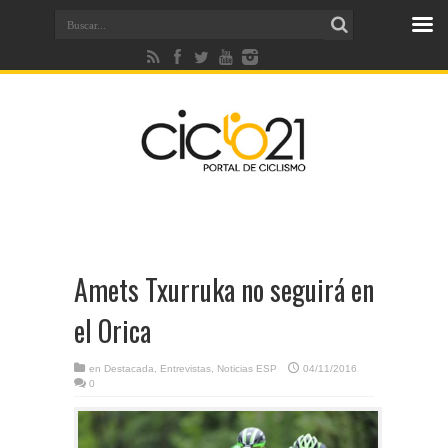
Amets Txurruka no seguirá en
el Orica
en
Destacada
,
Entrevistas
,
Noticias ESP
04/11/2016
0