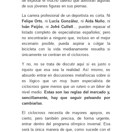
de explotar el mucho talento que atesoran algunas
de sus jóvenes figuras en sus piernas.
La carrera profesional de un deportista es corta. Ni
Felipe Orts
, ni
Lucía González
, ni
Aida Nuño
, ni
Iván Feijóo
, ni
Jofré Cullell
… pueden repasar el
listado completo de especialistas españoles; pero
no encontrarán a ninguno que, incluso en el mejor
escenario posible, pueda aspirar a colgar la
bicicleta con la vida medianamente resuelta si
únicamente se centran en el ciclocross.
Y no, no se trata de discutir aquí si es justo o
injusto que esa sea la realidad. Así mismo, es
absurdo entrar en discusiones metafísicas sobre si
es lógico que un muy buen especialista de
ciclocross gane menos que un
rutero
o un
biker
de
nivel medio.
Estas son las reglas del mercado y,
sencillamente, hay que seguir peleando por
cambiarlas
.
El ciclocross necesita de mayores apoyos, es
cierto; pero también precisa, de forma urgente,
entrar dentro del programa olímpico invernal. Esa
será la única manera de que, como sucede con el