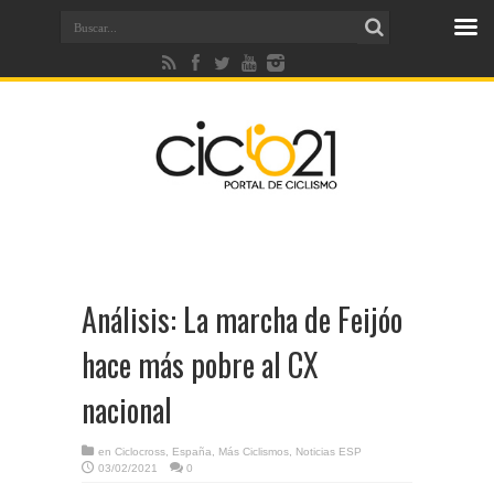
Análisis: La marcha de Feijóo
hace más pobre al CX
nacional
en
Ciclocross
,
España
,
Más Ciclismos
,
Noticias ESP
03/02/2021
0